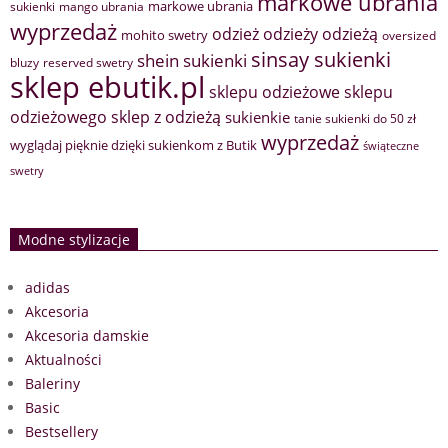
markowe ubrania
markowe ubrania
sukienki
mango ubrania
wyprzedaż
odzież
odzieży
odzieżą
mohito swetry
oversized
sinsay sukienki
shein sukienki
bluzy
reserved swetry
sklep ebutik.pl
sklepu odzieżowe
sklepu
sklep z odzieżą
odzieżowego
sukienkie
tanie sukienki do 50 zł
wyprzedaż
wyglądaj pięknie dzięki sukienkom z Butik
świąteczne
swetry
Modne stylizacje
adidas
Akcesoria
Akcesoria damskie
Aktualności
Baleriny
Basic
Bestsellery