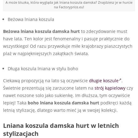
A może bluzka, która wygląda jak lniana koszula damska? Znajdziesz je w hurcie
na Factoryprice.eu!
Beżowa lniana koszula
Beżowa lniana koszula damska hurt
to zdecydowanie must
have lata. Ten kolor jest fenomenalny i pasuje praktycznie do
wszystkiego! Od razu przywołuje miłe krajobrazy piaszczystych
plaż w najpiękniejszych zakątkach świata.
Długa koszula lniana w stylu boho
Ciekawą propozycją na lato są oczywiście
długie koszule
.
Świetnie prezentują się zarzucone latem na
strój kąpielowy
czy
nawet noszone solo jako sukienkę. Im dłuższa, tym oczywiście
lepiej! Taka
boho lniana koszula damska hurt
podkręci każdą
letnią stylizację, dlatego warto mieć ją w swojej kolekcji.
Lniana koszula damska hurt w letnich
stylizacjach