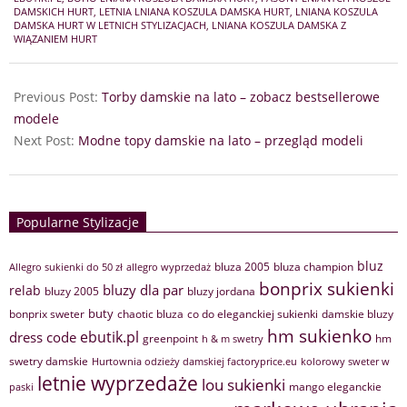
09
DAMSKICH HURT
,
LETNIA LNIANA KOSZULA DAMSKA HURT
,
LNIANA KOSZULA
DAMSKA HURT W LETNICH STYLIZACJACH
,
LNIANA KOSZULA DAMSKA Z
WIĄZANIEM HURT
Previous Post:
Torby damskie na lato – zobacz bestsellerowe
modele
Next Post:
Modne topy damskie na lato – przegląd modeli
Popularne Stylizacje
bluz
bluza 2005
bluza champion
Allegro sukienki do 50 zł
allegro wyprzedaż
bonprix sukienki
bluzy dla par
relab
bluzy 2005
bluzy jordana
buty
bonprix sweter
chaotic bluza
co do eleganckiej sukienki
damskie bluzy
hm sukienko
ebutik.pl
dress code
greenpoint
hm
h & m swetry
swetry damskie
Hurtownia odzieży damskiej factoryprice.eu
kolorowy sweter w
letnie wyprzedaże
lou sukienki
mango eleganckie
paski