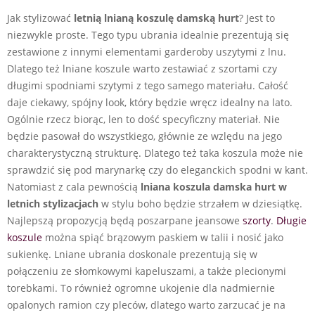
Jak stylizować
letnią lnianą koszulę damską hurt
? Jest to
niezwykle proste. Tego typu ubrania idealnie prezentują się
zestawione z innymi elementami garderoby uszytymi z lnu.
Dlatego też lniane koszule warto zestawiać z szortami czy
długimi spodniami szytymi z tego samego materiału. Całość
daje ciekawy, spójny look, który będzie wręcz idealny na lato.
Ogólnie rzecz biorąc, len to dość specyficzny materiał. Nie
będzie pasował do wszystkiego, głównie ze wzlędu na jego
charakterystyczną strukturę. Dlatego też taka koszula może nie
sprawdzić się pod marynarkę czy do eleganckich spodni w kant.
Natomiast z cala pewnością
lniana koszula damska hurt w
letnich stylizacjach
w stylu boho będzie strzałem w dziesiątkę.
Najlepszą propozycją będą poszarpane jeansowe
szorty
.
Długie
koszule
można spiąć brązowym paskiem w talii i nosić jako
sukienkę. Lniane ubrania doskonale prezentują się w
połączeniu ze słomkowymi kapeluszami, a także plecionymi
torebkami. To również ogromne ukojenie dla nadmiernie
opalonych ramion czy pleców, dlatego warto zarzucać je na