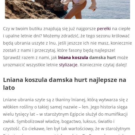
Czy w twoim butiku znajdują się już najgorsze
perełki
na ciepłe
i upalne letnie dni? Możemy zdradzić, że tego sezonu królować
będą ubrania uszyte z lnu. jeśli jeszcze ich nie masz, koniecznie
zostań z nami i przeczytaj, które fasony będą najlepsze!
Sprawdź razem z nami, jak
lniana koszula
damska hurt
może
urozmaicić wszystkie letnie
stylizacje
. Koniecznie czytaj dalej!
Lniana koszula damska hurt najlepsze na
lato
Lniane ubrania szyte są z tkaniny lnianej, którą wytwarza się z
włókien rośliny o takiej samej nazwie – len. Jego historia sięga
wielu tysięcy lat – w starożytnym Egipcie służył do mumifikacji
zwłok. Symbolizował władzę, bogactwo, luksus, światło i
czystość. Co ciekawe, len był tak wartościowy, że w starożytnym