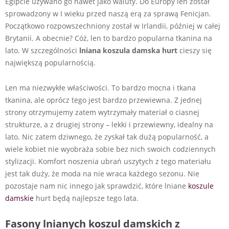
Egipcie używano go nawet jako waluty. Do Europy len został
sprowadzony w I wieku przed naszą erą za sprawą Fenicjan.
Początkowo rozpowszechniony został w Irlandii, później w całej
Brytanii. A obecnie? Cóż, len to bardzo popularna tkanina na
lato. W szczególności
lniana koszula damska hurt
cieszy się
największą popularnością.
Len ma niezwykłe właściwości. To bardzo mocna i tkana
tkanina, ale oprócz tego jest bardzo przewiewna. Z jednej
strony otrzymujemy zatem wytrzymały materiał o ciasnej
strukturze, a z drugiej strony – lekki i przewiewny, idealny na
lato. Nic zatem dziwnego, że zyskał tak dużą popularność, a
wiele kobiet nie wyobraża sobie bez nich swoich codziennych
stylizacji. Komfort noszenia ubrań uszytych z tego materiału
jest tak duży, że moda na nie wraca każdego sezonu. Nie
pozostaje nam nic innego jak sprawdzić, które
lniane
koszule
damskie
hurt
będą najlepsze tego lata.
Fasony lnianych koszul damskich z