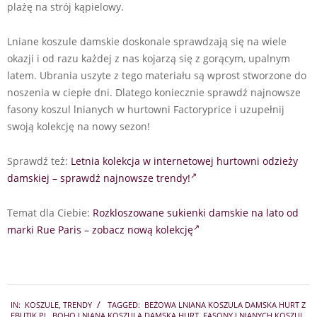
plażę na strój kąpielowy.
Lniane koszule damskie doskonale sprawdzają się na wiele
okazji i od razu każdej z nas kojarzą się z gorącym, upalnym
latem. Ubrania uszyte z tego materiału są wprost stworzone do
noszenia w ciepłe dni. Dlatego koniecznie sprawdź najnowsze
fasony koszul lnianych w hurtowni Factoryprice i uzupełnij
swoją kolekcję na nowy sezon!
Sprawdź też:
Letnia kolekcja w internetowej hurtowni odzieży
damskiej – sprawdź najnowsze trendy!
Temat dla Ciebie:
Rozkloszowane sukienki damskie na lato od
marki Rue Paris – zobacz nową kolekcję
2022-
IN:
KOSZULE
,
TRENDY
TAGGED:
BEŻOWA LNIANA KOSZULA DAMSKA HURT Z
06-
EBUTIK.PL
,
BOHO LNIANA KOSZULA DAMSKA HURT
,
FASONY LNIANYCH KOSZUL