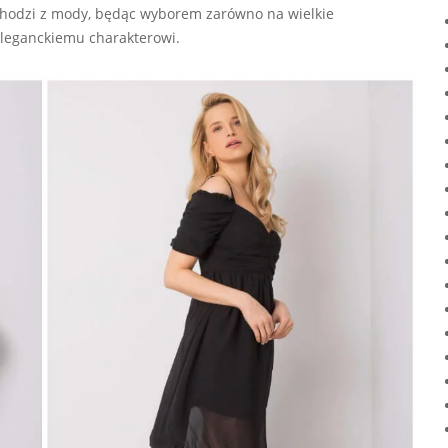
wychodzi z mody, będąc wyborem zarówno na wielkie
i eleganckiemu charakterowi.