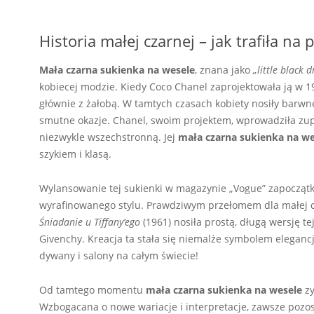
Historia małej czarnej – jak trafiła n
Mała czarna sukienka na wesele
, znana jako
„little black d
kobiecej modzie. Kiedy Coco Chanel zaprojektowała ją w 1
głównie z żałobą. W tamtych czasach kobiety nosiły barwn
smutne okazje. Chanel, swoim projektem, wprowadziła zup
niezwykle wszechstronną. Jej
mała czarna sukienka na we
szykiem i klasą.
Wylansowanie tej sukienki w magazynie „Vogue” zapoczątko
wyrafinowanego stylu. Prawdziwym przełomem dla małej cz
Śniadanie u Tiffany’ego
(1961) nosiła prostą, długą wersję t
Givenchy. Kreacja ta stała się niemalże symbolem eleganc
dywany i salony na całym świecie!
Od tamtego momentu
mała czarna sukienka na wesele
zy
Wzbogacana o nowe wariacje i interpretacje, zawsze pozost