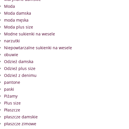
Moda
Moda damska
moda męska
Moda plus size
Modne sukienki na wesele
narzutki
Niepowtarzalne sukienki na wesele
obuwie
Odzież damska
Odzież plus size
Odzież z denimu
pantone
paski
Piżamy
Plus size
Płaszcze
płaszcze damskie
płaszcze zimowe