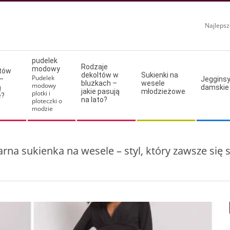
Najlepsz
pudelek
Rodzaje
modowy
ltów
dekoltów w
Sukienki na
Pudelek
–
Jeggins
bluzkach –
wesele
modowy
ą
damskie
jakie pasują
młodzieżowe
plotki i
e?
na lato?
ploteczki o
modzie
arna sukienka na wesele – styl, który zawsze się 