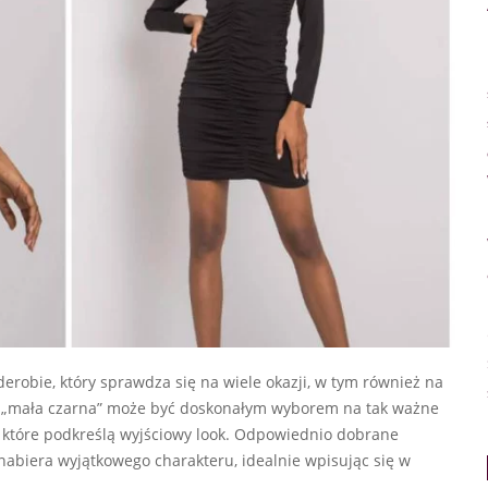
erobie, który sprawdza się na wiele okazji, w tym również na
owa „mała czarna” może być doskonałym wyborem na tak ważne
, które podkreślą wyjściowy look. Odpowiednio dobrane
nabiera wyjątkowego charakteru, idealnie wpisując się w