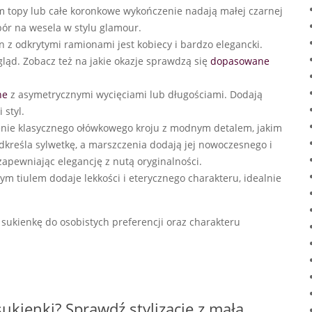
 topy lub całe koronkowe wykończenie nadają małej czarnej
ór na wesela w stylu glamour.
n z odkrytymi ramionami jest kobiecy i bardzo elegancki.
gląd. Zobacz też na jakie okazje sprawdzą się
dopasowane
ne
z asymetrycznymi wycięciami lub długościami. Dodają
 styl.
enie klasycznego ołówkowego kroju z modnym detalem, jakim
kreśla sylwetkę, a marszczenia dodają jej nowoczesnego i
zapewniając elegancję z nutą oryginalności.
ym tiulem dodaje lekkości i eterycznego charakteru, idealnie
sukienkę do osobistych preferencji oraz charakteru
sukienki? Sprawdź stylizacje z małą