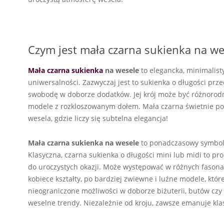
Czym jest mała czarna sukienka na wes
Mała czarna sukienka
na wesele
to elegancka, minimalist
uniwersalności. Zazwyczaj jest to sukienka o długości prz
swobodę w doborze dodatków. Jej krój może być różnoro
modele z rozkloszowanym dołem. Mała czarna świetnie podkr
wesela, gdzie liczy się subtelna elegancja!
Mała czarna sukienka na wesele
to ponadczasowy symbol el
Klasyczna, czarna sukienka o długości mini lub midi to prop
do uroczystych okazji. Może występować w różnych fason
kobiece kształty, po bardziej zwiewne i luźne modele, które
nieograniczone możliwości w doborze biżuterii, butów czy 
weselne trendy. Niezależnie od kroju, zawsze emanuje klas