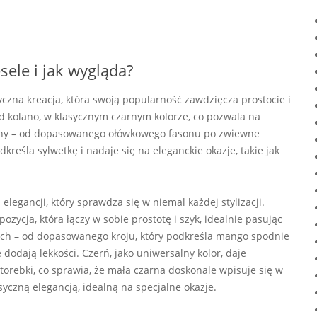
ele i jak wygląda?
yczna kreacja, która swoją popularność zawdzięcza prostocie i
ed kolano, w klasycznym czarnym kolorze, co pozwala na
dny – od dopasowanego ołówkowego fasonu po zwiewne
eśla sylwetkę i nadaje się na eleganckie okazje, takie jak
egancji, który sprawdza się w niemal każdej stylizacji.
ozycja, która łączy w sobie prostotę i szyk, idealnie pasując
ach – od dopasowanego kroju, który podkreśla mango spodnie
 dodają lekkości. Czerń, jako uniwersalny kolor, daje
torebki, co sprawia, że mała czarna doskonale wpisuje się w
yczną elegancją, idealną na specjalne okazje.