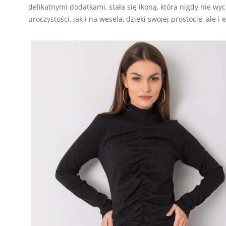
delikatnymi dodatkami, stała się ikoną, która nigdy nie 
uroczystości, jak i na wesela, dzięki swojej prostocie, ale 