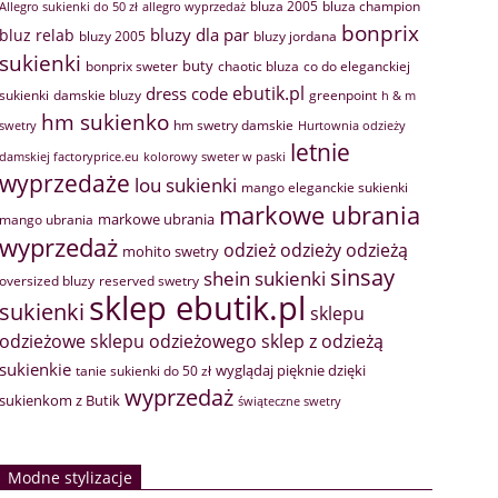
bluza 2005
bluza champion
Allegro sukienki do 50 zł
allegro wyprzedaż
bonprix
bluzy dla par
bluz relab
bluzy 2005
bluzy jordana
sukienki
buty
bonprix sweter
chaotic bluza
co do eleganckiej
ebutik.pl
dress code
sukienki
greenpoint
damskie bluzy
h & m
hm sukienko
hm swetry damskie
swetry
Hurtownia odzieży
letnie
damskiej factoryprice.eu
kolorowy sweter w paski
wyprzedaże
lou sukienki
mango eleganckie sukienki
markowe ubrania
markowe ubrania
mango ubrania
wyprzedaż
odzież
odzieży
odzieżą
mohito swetry
sinsay
shein sukienki
oversized bluzy
reserved swetry
sklep ebutik.pl
sukienki
sklepu
sklep z odzieżą
odzieżowe
sklepu odzieżowego
sukienkie
wyglądaj pięknie dzięki
tanie sukienki do 50 zł
wyprzedaż
sukienkom z Butik
świąteczne swetry
Modne stylizacje