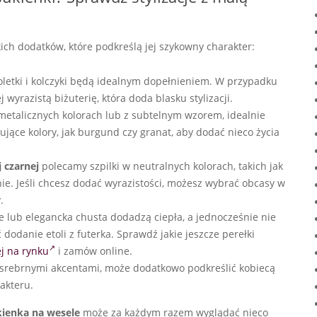
ich dodatków, które podkreślą jej szykowny charakter:
soletki i kolczyki będą idealnym dopełnieniem. W przypadku
yrazistą biżuterię, która doda blasku stylizacji.
w metalicznych kolorach lub z subtelnym wzorem, idealnie
ujące kolory, jak burgund czy granat, aby dodać nieco życia
 czarnej
polecamy szpilki w neutralnych kolorach, takich jak
ie. Jeśli chcesz dodać wyrazistości, możesz wybrać obcasy w
.
e lub elegancka chusta dodadzą ciepła, a jednocześnie nie
odanie etoli z futerka. Sprawdź jakie jeszcze perełki
j na rynku
i zamów online.
ub srebrnymi akcentami, może dodatkowo podkreślić kobiecą
akteru.
kienka na wesele
może za każdym razem wyglądać nieco