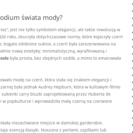
a podium świata mody?
ress”
, jest nie tylko symbolem elegancji, ale także rewolucją w
926 roku, zburzyła dotychczasowe normy, które kojarzyły czerń
e, bogato zdobione suknie, a czerń była zarezerwowana na
ełnie nową estetykę: minimalistyczną, wyrafinowaną i
sele
była prosta, bez zbędnych ozdób, a mimo to emanowała
wało modę na czerń, która stała się znakiem elegancji i
arnej była jednak Audrey Hepburn, która w kultowym filmie
ej sukienki carry bluzki zaprojektowaną przez Huberta de
ji w popkulturze i wprowadziła małą czarną na czerwone
skała niezachwiane miejsce w damskiej garderobie.
aje esencją klasyki. Noszona z perłami, szpilkami lub