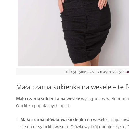
Odkryj stylowe fasony małych czarnych
su
Mała czarna sukienka na wesele – te fa
Mała czarna sukienka na wesele
występuje w wielu modny
Oto kilka popularnych opcji:
Mała czarna ołówkowa sukienka na wesele
– dopasowan
się na eleganckie wesela. Ołówkowy krój dodaje szyku i