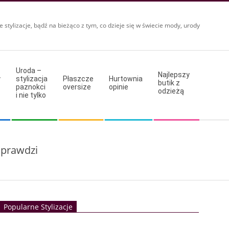
e stylizacje, bądź na bieżąco z tym, co dzieje się w świecie mody, urody
Uroda –
Najlepszy
y
stylizacja
Płaszcze
Hurtownia
butik z
paznokci
oversize
opinie
odzieżą
i nie tylko
sprawdzi
Popularne Stylizacje