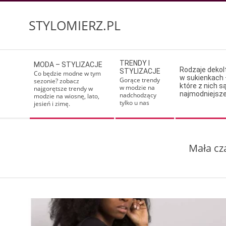
Skip
to
STYLOMIERZ.PL
content
Secondary
TRENDY I
MODA – STYLIZACJE
Navigation
Rodzaje deko
STYLIZACJE
Co będzie modne w tym
w sukienkach 
Menu
Gorące trendy
sezonie? zobacz
które z nich s
w modzie na
najgorętsze trendy w
najmodniejsz
nadchodzący
modzie na wiosnę, lato,
tylko u nas
jesień i zimę.
Mała cz