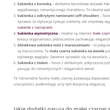
Sukienka z koronką
– delikatne koronkowe wstawki h&m
wyjątkowego, romantycznego charakteru. To idealny wyb
Sukienka z odkrytymi ramionami (off-shoulder)
– faso
Sprawia, że stylizacja zyskuje subtelny, ale zmysłowy wy
sukienki z rozcięciem
.
Sukienka asymetryczna
– modne są również
małe czar
kreacji oryginalności, jednocześnie zachowując elegancki
Ołówkowa sukienka mini z marszczeniami
– to połącz
są marszczenia. Ta
mała czarna sukienka na wesele
pod
stylowego wyglądu. Świetnie sprawdzi się na weselach, 
Sukienka z tiulem
– fason z delikatnym, półprzezroczyst
pasując do romantycznych i eleganckich wesel.
Te różnorodne fasony małej czarnej pozwalają dopasować 
uroczystości, podkreślając przy tym klasyczną elegancję.
Jakie dodatki pasują do małej czarnej 