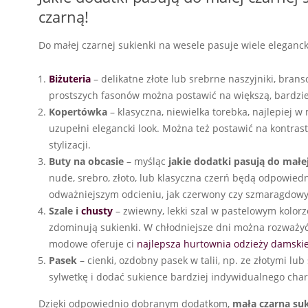
czarną!
Do małej czarnej sukienki na wesele pasuje wiele eleganck
Biżuteria
– delikatne złote lub srebrne naszyjniki, bran
prostszych fasonów można postawić na większą, bardziej w
Kopertówka
– klasyczna, niewielka torebka, najlepiej 
uzupełni elegancki look. Można też postawić na kontrast
stylizacji.
Buty na obcasie
– myśląc
jakie dodatki pasują do małej
nude, srebro, złoto, lub klasyczna czerń będą odpowiedn
odważniejszym odcieniu, jak czerwony czy szmaragdowy
Szale i
chusty
– zwiewny, lekki szal w pastelowym kolorz
zdominują sukienki. W chłodniejsze dni można rozważyć d
modowe oferuje ci
najlepsza hurtownia odzieży damskie
Pasek
– cienki, ozdobny pasek w talii, np. ze złotymi l
sylwetkę i dodać sukience bardziej indywidualnego char
Dzięki odpowiednio dobranym dodatkom,
mała czarna su