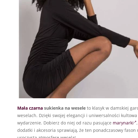
Mała czarna
sukienka na wesele
to klasyk w damskiej gard
weselach. Dzięki swojej elegancji i uniwersalności kult
wydarzenie. Dobierz do niej od razu pasujące
marynarki
dodatki i akcesoria sprawiają, że ten ponadczasowy fason 
uroczystą atmosferę wesela!