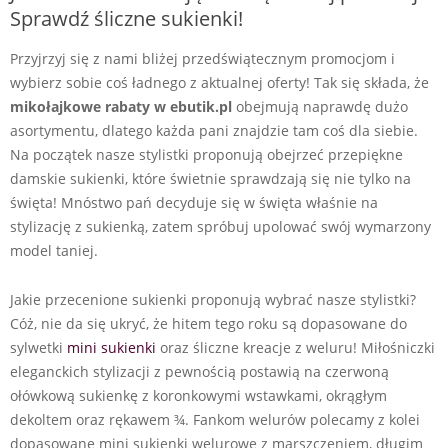
Sprawdź śliczne sukienki!
Przyjrzyj się z nami bliżej przedświątecznym promocjom i
wybierz sobie coś ładnego z aktualnej oferty! Tak się składa, że
mikołajkowe rabaty w
ebutik.pl
obejmują naprawdę dużo
asortymentu, dlatego każda pani znajdzie tam coś dla siebie.
Na początek nasze stylistki proponują obejrzeć przepiękne
damskie sukienki, które świetnie sprawdzają się nie tylko na
święta! Mnóstwo pań decyduje się w święta właśnie na
stylizację z sukienką, zatem spróbuj upolować swój wymarzony
model taniej.
Jakie przecenione sukienki proponują wybrać nasze stylistki?
Cóż, nie da się ukryć, że hitem tego roku są dopasowane do
sylwetki
mini sukienki
oraz śliczne kreacje z weluru! Miłośniczki
eleganckich stylizacji z pewnością postawią na czerwoną
ołówkową sukienkę z koronkowymi wstawkami, okrągłym
dekoltem oraz rękawem ¾. Fankom welurów polecamy z kolei
dopasowane mini sukienki welurowe z marszczeniem, długim