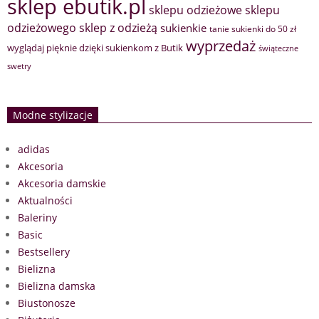
sklep ebutik.pl
sklepu odzieżowe
sklepu
sklep z odzieżą
odzieżowego
sukienkie
tanie sukienki do 50 zł
wyprzedaż
wyglądaj pięknie dzięki sukienkom z Butik
świąteczne
swetry
Modne stylizacje
adidas
Akcesoria
Akcesoria damskie
Aktualności
Baleriny
Basic
Bestsellery
Bielizna
Bielizna damska
Biustonosze