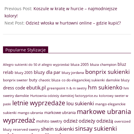
Previous Post:
Koszule w kratę w hurcie – najmodniejsze
kolory!
Next Post:
Odzież włoska w hurtowni online – gdzie kupić?
Popularne Stylizacje
bluz
bluza 2005
bluza champion
Allegro sukienki do 50 zł
allegro wyprzedaż
bonprix sukienki
bluzy dla par
relab
bluzy 2005
bluzy jordana
buty
bonprix sweter
chaotic bluza
co do eleganckiej sukienki
damskie bluzy
hm sukienko
ebutik.pl
dress code
greenpoint
hm
h & m swetry
swetry damskie
Hurtownia odzieży damskiej factoryprice.eu
kolorowy sweter w
letnie wyprzedaże
lou sukienki
mango eleganckie
paski
markowe ubrania
markowe ubrania
sukienki
mango ubrania
wyprzedaż
odzież
odzieży
odzieżą
mohito swetry
oversized
sinsay sukienki
shein sukienki
bluzy
reserved swetry