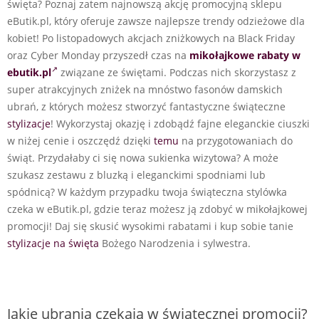
święta? Poznaj zatem najnowszą akcję promocyjną sklepu
eButik.pl, który oferuje zawsze najlepsze trendy odzieżowe dla
kobiet! Po listopadowych akcjach zniżkowych na Black Friday
oraz Cyber Monday przyszedł czas na
mikołajkowe rabaty w
ebutik.pl
związane ze świętami. Podczas nich skorzystasz z
super atrakcyjnych zniżek na mnóstwo fasonów damskich
ubrań, z których możesz stworzyć fantastyczne świąteczne
stylizacje
! Wykorzystaj okazję i zdobądź fajne eleganckie ciuszki
w niżej cenie i oszczędź dzięki
temu
na przygotowaniach do
świąt. Przydałaby ci się nowa sukienka wizytowa? A może
szukasz zestawu z bluzką i eleganckimi spodniami lub
spódnicą? W każdym przypadku twoja świąteczna stylówka
czeka w eButik.pl, gdzie teraz możesz ją zdobyć w mikołajkowej
promocji! Daj się skusić wysokimi rabatami i kup sobie tanie
stylizacje na święta
Bożego Narodzenia i sylwestra.
Jakie ubrania czekają w świątecznej promocji?