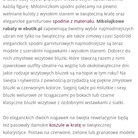
każdą figurę. Miłośniczkom spodni polecamy na pewno
wełniane kuloty z wysokim stanem w świąteczną kratę oraz
eleganckie garniturowe
spodnie z materiału
.
Mikołajkowe
rabaty w ebutik.pl
zapewniają świetny wybór najmodniejszych
ubrań nie tylko na świąteczny, ale także zimowy czas! Spośród
eleganckich spodni garniturowych najmodniejsze są teraz
modele z szerokimi nogawkami i wysokim stanem. Dobierz do
nich zmysłowe wizytowe bluzki, które stworzą razem z nimi
zjawiskowe outfity idealne na wigilię lub okołoświąteczne dni.
Jakie rodzaje wizytowych bluzek są na topie w tym roku? Na
święta i sylwestra z pewnością przydadzą się piękne zmysłowe
bluzki w czerwonym kolorze. Sięgnij także po milutkie i sexy
bluzki welurowe ze ściągaczami po bokach lub czarne
klasyczne bluzki wizytowe z ozdobnymi wstawkami z siatki.
Do eleganckich dwóch nogawek na święta rewelacyjnie będą
też pasowały damskie
koszule w kratę
w świątecznej
kolorystyce. Postaw na czerwone, zielone lub granatowe modele