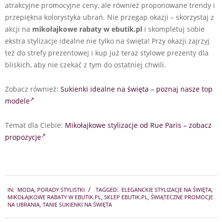
atrakcyjne promocyjne ceny, ale również proponowane trendy i
przepiękna kolorystyka ubrań. Nie przegap okazji – skorzystaj z
akcji na
mikołajkowe rabaty w ebutik.pl
i skompletuj sobie
ekstra stylizacje idealne nie tylko na święta! Przy okazji zajrzyj
też do strefy prezentowej i kup już teraz stylowe prezenty dla
bliskich, aby nie czekać z tym do ostatniej chwili.
Zobacz również:
Sukienki idealne na święta – poznaj nasze top
modele
Temat dla Ciebie:
Mikołajkowe stylizacje od Rue Paris – zobacz
propozycje
2022-
IN:
MODA
,
PORADY STYLISTKI
TAGGED:
ELEGANCKIE STYLIZACJE NA ŚWIĘTA
,
12-
MIKOŁAJKOWE RABATY W EBUTIK.PL
,
SKLEP EBUTIK.PL
,
ŚWIĄTECZNE PROMOCJE
07
NA UBRANIA
,
TANIE SUKIENKI NA ŚWIĘTA