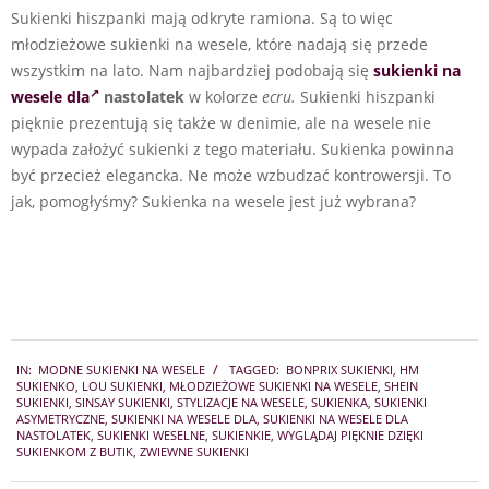
Sukienki hiszpanki mają odkryte ramiona. Są to więc
młodzieżowe sukienki na wesele, które nadają się przede
wszystkim na lato. Nam najbardziej podobają się
sukienki na
wesele dla
nastolatek
w kolorze
ecru.
Sukienki hiszpanki
pięknie prezentują się także w denimie, ale na wesele nie
wypada założyć sukienki z tego materiału. Sukienka powinna
być przecież elegancka. Ne może wzbudzać kontrowersji. To
jak, pomogłyśmy? Sukienka na wesele jest już wybrana?
2025-
IN:
MODNE SUKIENKI NA WESELE
TAGGED:
BONPRIX SUKIENKI
,
HM
10-
SUKIENKO
,
LOU SUKIENKI
,
MŁODZIEŻOWE SUKIENKI NA WESELE
,
SHEIN
18
SUKIENKI
,
SINSAY SUKIENKI
,
STYLIZACJE NA WESELE
,
SUKIENKA
,
SUKIENKI
ASYMETRYCZNE
,
SUKIENKI NA WESELE DLA
,
SUKIENKI NA WESELE DLA
NASTOLATEK
,
SUKIENKI WESELNE
,
SUKIENKIE
,
WYGLĄDAJ PIĘKNIE DZIĘKI
SUKIENKOM Z BUTIK
,
ZWIEWNE SUKIENKI