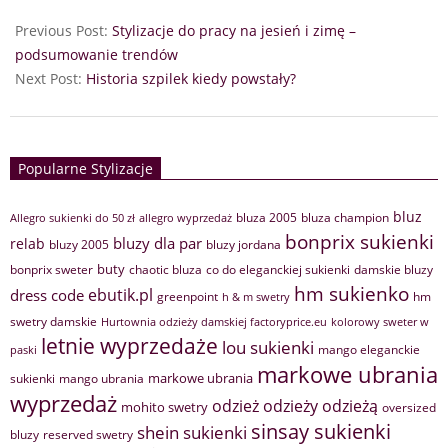
Previous Post:
Stylizacje do pracy na jesień i zimę –
podsumowanie trendów
Next Post:
Historia szpilek kiedy powstały?
Popularne Stylizacje
bluz
bluza 2005
bluza champion
Allegro sukienki do 50 zł
allegro wyprzedaż
bonprix sukienki
bluzy dla par
relab
bluzy 2005
bluzy jordana
buty
bonprix sweter
chaotic bluza
co do eleganckiej sukienki
damskie bluzy
hm sukienko
ebutik.pl
dress code
greenpoint
hm
h & m swetry
swetry damskie
Hurtownia odzieży damskiej factoryprice.eu
kolorowy sweter w
letnie wyprzedaże
lou sukienki
mango eleganckie
paski
markowe ubrania
markowe ubrania
sukienki
mango ubrania
wyprzedaż
odzież
odzieży
odzieżą
mohito swetry
oversized
sinsay sukienki
shein sukienki
bluzy
reserved swetry