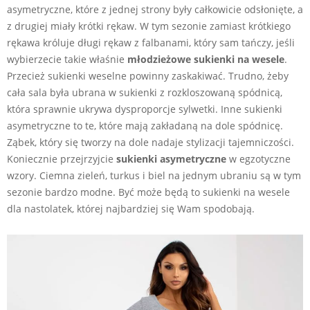
asymetryczne, które z jednej strony były całkowicie odsłonięte, a
z drugiej miały krótki rękaw. W tym sezonie zamiast krótkiego
rękawa króluje długi rękaw z falbanami, który sam tańczy, jeśli
wybierzecie takie właśnie
młodzieżowe sukienki na wesele
.
Przecież sukienki weselne powinny zaskakiwać. Trudno, żeby
cała sala była ubrana w sukienki z rozkloszowaną spódnicą,
która sprawnie ukrywa dysproporcje sylwetki. Inne sukienki
asymetryczne to te, które mają zakładaną na dole spódnicę.
Ząbek, który się tworzy na dole nadaje stylizacji tajemniczości.
Koniecznie przejrzyjcie
sukienki asymetryczne
w egzotyczne
wzory. Ciemna zieleń, turkus i biel na jednym ubraniu są w tym
sezonie bardzo modne. Być może będą to sukienki na wesele
dla nastolatek, której najbardziej się Wam spodobają.