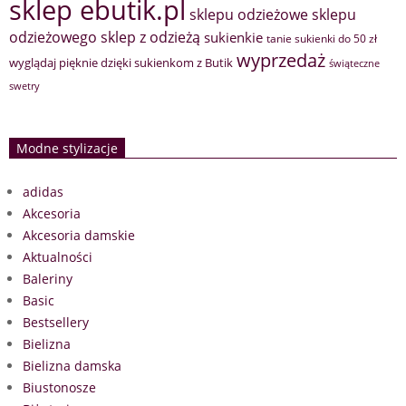
sklep ebutik.pl
sklepu odzieżowe
sklepu
sklep z odzieżą
odzieżowego
sukienkie
tanie sukienki do 50 zł
wyprzedaż
wyglądaj pięknie dzięki sukienkom z Butik
świąteczne
swetry
Modne stylizacje
adidas
Akcesoria
Akcesoria damskie
Aktualności
Baleriny
Basic
Bestsellery
Bielizna
Bielizna damska
Biustonosze