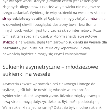
być wiszące worki, których głównym celem jest zasłonięcie
zbędnych kilogramów. Przecież w tym wieku nie ma jeszcze
czego zasłaniać. Wybierajcie więc sukienki na wesele w sklepie
sklep
odzieżowy ebutik.pl
Będziecie mogły złożyć
zamówienie
w dowolnej chwili i pooglądać dostępny towar bez tłumu
innych osób wokół – jest to przecież sklep internetowy. Poza
tym jest tam specjalny dział, w którym znajdziecie gotowe
stylizacje
na wesele. Będą tam zarówno
sukienki na wesele dla
nastolate
k, jak i buty, biżuteria czy kopertówki. Z całą
pewnością będziecie mogły się czymś zainspirować.
Sukienki asymetryczne – młodzieżowe
sukienki na wesele
Asymetria zawsze wprowadza coś ciekawego i innego do
stylizacji. Jeśli lubicie nosić się właśnie w ten sposób,
wybierzcie sukienki asymetryczne. Różnice między prawą a
lewą stroną mogą dotyczyć dekoltu. Być może podobają się
Wam sukienki na jedno ramię? Ostatnio były modne sukienki