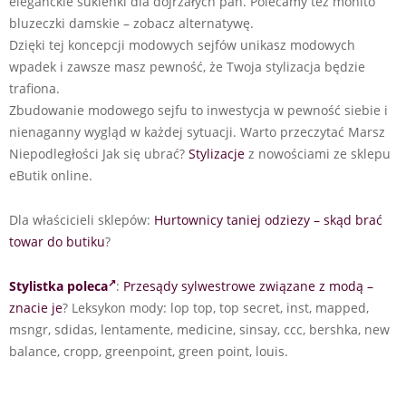
eleganckie sukienki dla dojrzałych pań. Polecamy tez mohito
bluzeczki damskie – zobacz alternatywę.
Dzięki tej koncepcji modowych sejfów unikasz modowych
wpadek i zawsze masz pewność, że Twoja stylizacja będzie
trafiona.
Zbudowanie modowego sejfu to inwestycja w pewność siebie i
nienaganny wygląd w każdej sytuacji. Warto przeczytać Marsz
Niepodległości Jak się ubrać?
Stylizacje
z nowościami ze sklepu
eButik online.
Dla właścicieli sklepów:
Hurtownicy taniej odziezy – skąd brać
towar do butiku
?
Stylistka poleca
:
Przesądy sylwestrowe związane z modą –
znacie je
? Leksykon mody: lop top, top secret, inst, mapped,
msngr, sdidas, lentamente, medicine, sinsay, ccc, bershka, new
balance, cropp, greenpoint, green point, louis.