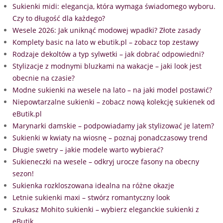
Sukienki midi: elegancja, która wymaga świadomego wyboru.
Czy to długość dla każdego?
Wesele 2026: Jak uniknąć modowej wpadki? Złote zasady
Komplety basic na lato w ebutik.pl – zobacz top zestawy
Rodzaje dekoltów a typ sylwetki – jak dobrać odpowiedni?
Stylizacje z modnymi bluzkami na wakacje – jaki look jest
obecnie na czasie?
Modne sukienki na wesele na lato – na jaki model postawić?
Niepowtarzalne sukienki – zobacz nową kolekcję sukienek od
eButik.pl
Marynarki damskie – podpowiadamy jak stylizować je latem?
Sukienki w kwiaty na wiosnę – poznaj ponadczasowy trend
Długie swetry – jakie modele warto wybierać?
Sukieneczki na wesele – odkryj urocze fasony na obecny
sezon!
Sukienka rozkloszowana idealna na różne okazje
Letnie sukienki maxi – stwórz romantyczny look
Szukasz Mohito sukienki – wybierz eleganckie sukienki z
eButik