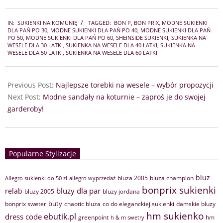
2025-
IN:
SUKIENKI NA KOMUNIĘ
TAGGED:
BON P
,
BON PRIX
,
MODNE SUKIENKI
08-
DLA PAŃ PO 30
,
MODNE SUKIENKI DLA PAŃ PO 40
,
MODNE SUKIENKI DLA PAŃ
13
PO 50
,
MODNE SUKIENKI DLA PAŃ PO 60
,
SHEINSIDE SUKIENKI
,
SUKIENKA NA
WESELE DLA 30 LATKI
,
SUKIENKA NA WESELE DLA 40 LATKI
,
SUKIENKA NA
WESELE DLA 50 LATKI
,
SUKIENKA NA WESELE DLA 60 LATKI
Previous Post:
Najlepsze torebki na wesele – wybór propozycji
Next Post:
Modne sandały na koturnie – zaproś je do swojej
garderoby!
Popularne Stylizacje
bluz
bluza 2005
bluza champion
Allegro sukienki do 50 zł
allegro wyprzedaż
bonprix sukienki
bluzy dla par
relab
bluzy 2005
bluzy jordana
buty
bonprix sweter
chaotic bluza
co do eleganckiej sukienki
damskie bluzy
hm sukienko
ebutik.pl
dress code
greenpoint
hm
h & m swetry