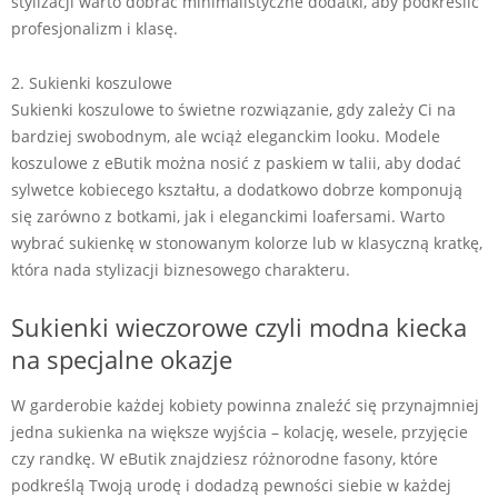
stylizacji warto dobrać minimalistyczne dodatki, aby podkreślić
profesjonalizm i klasę.
2. Sukienki koszulowe
Sukienki koszulowe to świetne rozwiązanie, gdy zależy Ci na
bardziej swobodnym, ale wciąż eleganckim looku. Modele
koszulowe z eButik można nosić z paskiem w talii, aby dodać
sylwetce kobiecego kształtu, a dodatkowo dobrze komponują
się zarówno z botkami, jak i eleganckimi loafersami. Warto
wybrać sukienkę w stonowanym kolorze lub w klasyczną kratkę,
która nada stylizacji biznesowego charakteru.
Sukienki wieczorowe czyli modna kiecka
na specjalne okazje
W garderobie każdej kobiety powinna znaleźć się przynajmniej
jedna sukienka na większe wyjścia – kolację, wesele, przyjęcie
czy randkę. W eButik znajdziesz różnorodne fasony, które
podkreślą Twoją urodę i dodadzą pewności siebie w każdej