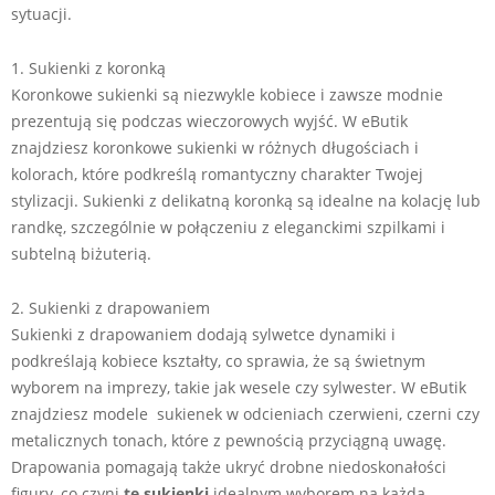
sytuacji.
1. Sukienki z koronką
Koronkowe sukienki są niezwykle kobiece i zawsze modnie
prezentują się podczas wieczorowych wyjść. W eButik
znajdziesz koronkowe sukienki w różnych długościach i
kolorach, które podkreślą romantyczny charakter Twojej
stylizacji. Sukienki z delikatną koronką są idealne na kolację lub
randkę, szczególnie w połączeniu z eleganckimi szpilkami i
subtelną biżuterią.
2. Sukienki z drapowaniem
Sukienki z drapowaniem dodają sylwetce dynamiki i
podkreślają kobiece kształty, co sprawia, że są świetnym
wyborem na imprezy, takie jak wesele czy sylwester. W eButik
znajdziesz modele sukienek w odcieniach czerwieni, czerni czy
metalicznych tonach, które z pewnością przyciągną uwagę.
Drapowania pomagają także ukryć drobne niedoskonałości
figury, co czyni
te sukienki
idealnym wyborem na każdą