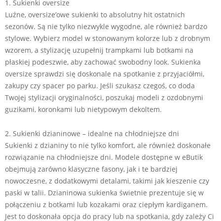
1. Sukienki oversize
Luźne, oversize’owe sukienki to absolutny hit ostatnich
sezonów. Są nie tylko niezwykle wygodne, ale również bardzo
stylowe. Wybierz model w stonowanym kolorze lub z drobnym
wzorem, a stylizację uzupełnij trampkami lub botkami na
płaskiej podeszwie, aby zachować swobodny look. Sukienka
oversize sprawdzi się doskonale na spotkanie z przyjaciółmi,
zakupy czy spacer po parku. Jeśli szukasz czegoś, co doda
Twojej stylizacji oryginalności, poszukaj modeli z ozdobnymi
guzikami, koronkami lub nietypowym dekoltem.
2. Sukienki dzianinowe – idealne na chłodniejsze dni
Sukienki z dzianiny to nie tylko komfort, ale również doskonałe
rozwiązanie na chłodniejsze dni. Modele dostępne w eButik
obejmują zarówno klasyczne fasony, jak i te bardziej
nowoczesne, z dodatkowymi detalami, takimi jak kieszenie czy
paski w talii. Dzianinowa sukienka świetnie prezentuje się w
połączeniu z botkami lub kozakami oraz ciepłym kardiganem.
Jest to doskonała opcja do pracy lub na spotkania, gdy zależy Ci