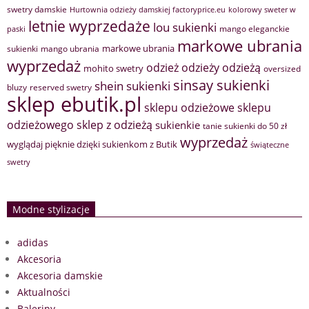
swetry damskie
Hurtownia odzieży damskiej factoryprice.eu
kolorowy sweter w
letnie wyprzedaże
lou sukienki
mango eleganckie
paski
markowe ubrania
markowe ubrania
sukienki
mango ubrania
wyprzedaż
odzież
odzieży
odzieżą
mohito swetry
oversized
sinsay sukienki
shein sukienki
bluzy
reserved swetry
sklep ebutik.pl
sklepu odzieżowe
sklepu
sklep z odzieżą
odzieżowego
sukienkie
tanie sukienki do 50 zł
wyprzedaż
wyglądaj pięknie dzięki sukienkom z Butik
świąteczne
swetry
Modne stylizacje
adidas
Akcesoria
Akcesoria damskie
Aktualności
Baleriny