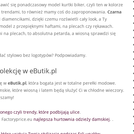
awić się ponadczasowy model kurtki biker, czyli ten w kolorze
mi trendami, to również mamy coś do zaproponowania.
Czarna
iamencikami, dzięki czemu rozświetli cały look, a Ty
model z przepięknymi haftami, na plecach czy rękawach.
na plecach, to absolutna petarda, a wiosną sprawdzi się
ądać stylowo bez logotypów? Podpowiadamy.
lekcję w eButik.pl
ję w
eButik.pl
, która bogata jest w totalne perełki modowe.
mskie, które wiosną i latem będą służyć Ci w chłodne wieczory.
aszamy!
nego czyli trendy, które podbijają ulice
.
 Factoryprice.eu
najlepsza hurtownia odzieży damskiej
. .
, które uratują Twoją stylizację podczas fali upałów
.