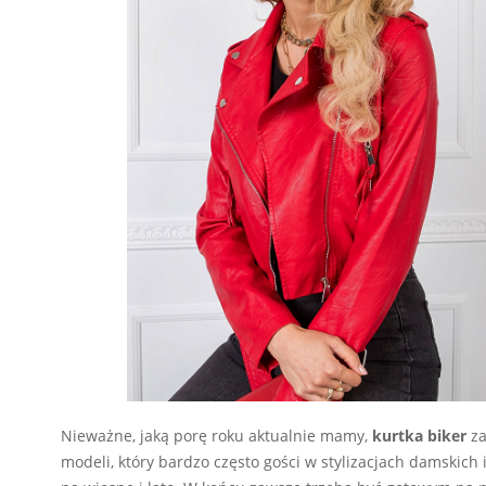
Nieważne, jaką porę roku aktualnie mamy,
kurtka biker
za
modeli, który bardzo często gości w stylizacjach damskich