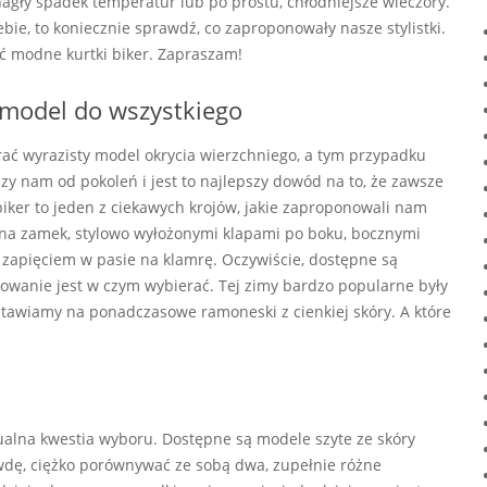
agły spadek temperatur lub po prostu, chłodniejsze wieczory.
ebie, to koniecznie sprawdź, co zaproponowały nasze stylistki.
ć modne kurtki biker. Zapraszam!
model do wszystkiego
rać wyrazisty model okrycia wierzchniego, a tym przypadku
szy nam od pokoleń i jest to najlepszy dowód na to, że zawsze
iker to jeden z ciekawych krojów, jakie zaproponowali nam
 na zamek, stylowo wyłożonymi klapami po boku, bocznymi
 zapięciem w pasie na klamrę. Oczywiście, dostępne są
wanie jest w czym wybierać. Tej zimy bardzo popularne były
tawiamy na ponadczasowe ramoneski z cienkiej skóry. A które
dualna kwestia wyboru. Dostępne są modele szyte ze skóry
rawdę, ciężko porównywać ze sobą dwa, zupełnie różne