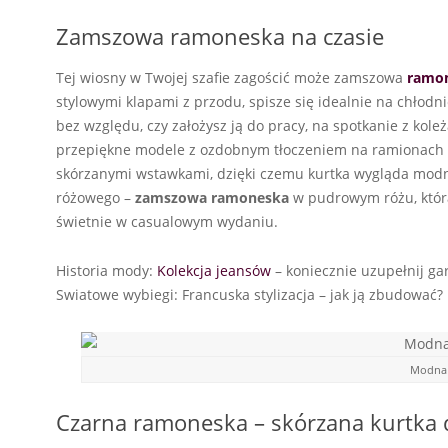
Zamszowa ramoneska na czasie
Tej wiosny w Twojej szafie zagościć może zamszowa
ramo
stylowymi klapami z przodu, spisze się idealnie na chłodni
bez względu, czy założysz ją do pracy, na spotkanie z kole
przepiękne modele z ozdobnym tłoczeniem na ramionach c
skórzanymi wstawkami, dzięki czemu kurtka wygląda modnie
różowego –
zamszowa ramoneska
w pudrowym różu, która
świetnie w casualowym wydaniu.
Historia mody:
Kolekcja jeansów
– koniecznie uzupełnij ga
Swiatowe wybiegi: Francuska stylizacja – jak ją zbudować?
Modna 
Czarna ramoneska – skórzana kurtka