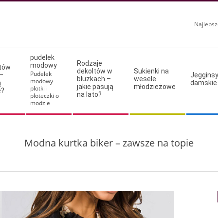
Najlepsz
pudelek
Rodzaje
modowy
ltów
dekoltów w
Sukienki na
Pudelek
–
Jeggins
bluzkach –
wesele
modowy
ą
damskie
jakie pasują
młodzieżowe
plotki i
e?
na lato?
ploteczki o
modzie
Modna kurtka biker – zawsze na topie