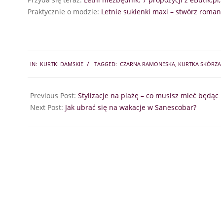
Praktycznie o modzie:
Letnie sukienki maxi – stwórz roman
2025-
IN:
KURTKI DAMSKIE
TAGGED:
CZARNA RAMONESKA
,
KURTKA SKÓRZ
08-
11
Previous Post:
Stylizacje na plażę – co musisz mieć będą
Next Post:
Jak ubrać się na wakacje w Sanescobar?