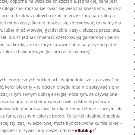
dziej odporna na wszelkie zniszczenia, jednak jej cena jest
 ekologicznej można kierować się wieloma kwestiami. Jedną z
po prostu brak wizualnych różnic między skórą naturalną a
Jeżeli mimo wszystko nie możesz się zdecydować, to mamy dla
, lubią mieć w swojej garderobie klasyki służące przez lata,
eżeli lubisz jednak zmieniać często swoją garderobę i pełno
wić na kurtkę z eko skóry i sprawić sobie na przykład jeden
 w kolorze lawendowym (w sam raz na wiosnę).
ych, energicznych odcieniach. Najmodniejsze są oczywiście
, kolor błękitny – te odcienie będą idealnie spisywać się w
ylizacji i tym samym dobrą energię. Poza tym, że ożywią one
et poszukujących modeli w wieczorowej odsłonie, polecam
 oczywiście ponadczasowa kurtka biker w kolorze czarnym, ale
az fantastycznym kolorze bordo. Te kurtki idealnie dopełnią
ecej stylizacji wieczorowej może być czerwona kurtka biker –
najdziesz oczywiście w naszej ofercie
eButik.pl
.