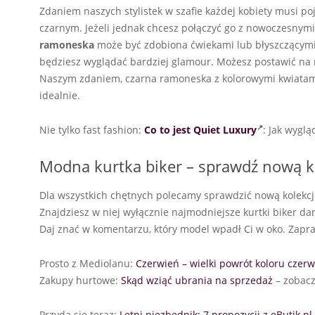
Zdaniem naszych stylistek w szafie każdej kobiety musi poj
czarnym. Jeżeli jednak chcesz połączyć go z nowoczesny
ramoneska
może być zdobiona ćwiekami lub błyszczącymi d
będziesz wyglądać bardziej glamour. Możesz postawić na 
Naszym zdaniem, czarna ramoneska z kolorowymi kwiatami 
idealnie.
Nie tylko fast fashion:
Co to jest Quiet Luxury
: Jak wygl
Modna kurtka biker – sprawdź nową ko
Dla wszystkich chętnych polecamy sprawdzić nową kolekc
Znajdziesz w niej wyłącznie najmodniejsze kurtki biker da
Daj znać w komentarzu, który model wpadł Ci w oko. Zapr
Prosto z Mediolanu:
Czerwień – wielki powrót koloru czerwo
Zakupy hurtowe:
Skąd wziąć ubrania na sprzedaż
– zobacz
Przyda się teraz:
Letni niezbędnik: 7 propozycji z eButik.pl