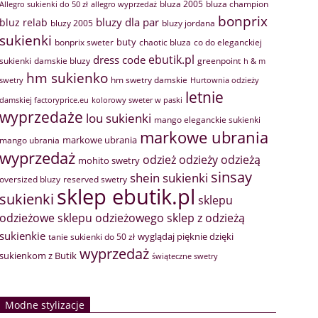
bluza 2005
bluza champion
Allegro sukienki do 50 zł
allegro wyprzedaż
bonprix
bluzy dla par
bluz relab
bluzy 2005
bluzy jordana
sukienki
buty
bonprix sweter
chaotic bluza
co do eleganckiej
ebutik.pl
dress code
sukienki
greenpoint
damskie bluzy
h & m
hm sukienko
hm swetry damskie
swetry
Hurtownia odzieży
letnie
damskiej factoryprice.eu
kolorowy sweter w paski
wyprzedaże
lou sukienki
mango eleganckie sukienki
markowe ubrania
markowe ubrania
mango ubrania
wyprzedaż
odzież
odzieży
odzieżą
mohito swetry
sinsay
shein sukienki
oversized bluzy
reserved swetry
sklep ebutik.pl
sukienki
sklepu
sklep z odzieżą
odzieżowe
sklepu odzieżowego
sukienkie
wyglądaj pięknie dzięki
tanie sukienki do 50 zł
wyprzedaż
sukienkom z Butik
świąteczne swetry
Modne stylizacje