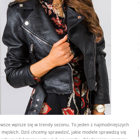
wsze wpisze się w trendy sezonu. To jeden z najmodniejszych
 i męskich. Dziś chcemy sprawdzić, jakie modele sprawdzą się