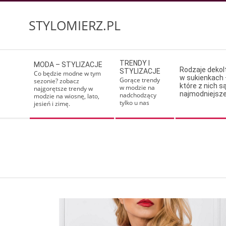
Skip
to
STYLOMIERZ.PL
content
Secondary
TRENDY I
MODA – STYLIZACJE
Navigation
Rodzaje deko
STYLIZACJE
Co będzie modne w tym
w sukienkach 
Menu
Gorące trendy
sezonie? zobacz
które z nich s
w modzie na
najgorętsze trendy w
najmodniejsz
nadchodzący
modzie na wiosnę, lato,
tylko u nas
jesień i zimę.