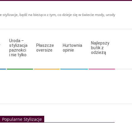
e stylizacje, bądź na bieżąco z tym, co dzieje się w świecie mody, urody
Uroda –
Najlepszy
y
stylizacja
Płaszcze
Hurtownia
butik z
paznokci
oversize
opinie
odzieżą
i nie tylko
Popularne Stylizacje