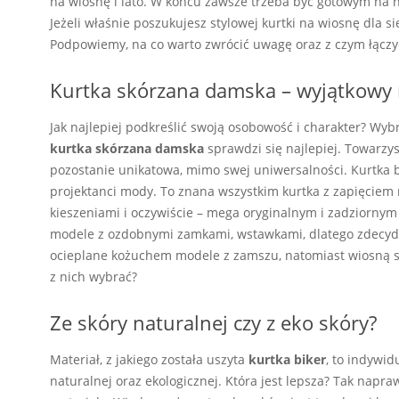
na wiosnę i lato. W końcu zawsze trzeba być gotowym na n
Jeżeli właśnie poszukujesz stylowej kurtki na wiosnę dla si
Podpowiemy, na co warto zwrócić uwagę oraz z czym łączy
Kurtka skórzana damska – wyjątkowy 
Jak najlepiej podkreślić swoją osobowość i charakter? Wyb
kurtka skórzana damska
sprawdzi się najlepiej. Towarzy
pozostanie unikatowa, mimo swej uniwersalności. Kurtka b
projektanci mody. To znana wszystkim kurtka z zapięciem
kieszeniami i oczywiście – mega oryginalnym i zadziornym
modele z ozdobnymi zamkami, wstawkami, dlatego zdecydo
ocieplane kożuchem modele z zamszu, natomiast wiosną s
z nich wybrać?
Ze skóry naturalnej czy z eko skóry?
Materiał, z jakiego została uszyta
kurtka biker
, to indywi
naturalnej oraz ekologicznej. Która jest lepsza? Tak nap