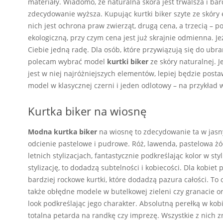
materiały. Wiadomo, że naturalna skóra jest trwalsza i bar
zdecydowanie wyższa. Kupując kurtki biker szyte ze skóry
nich jest ochrona praw zwierząt, drugą cena, a trzecią – 
ekologiczną, przy czym cena jest już skrajnie odmienna. 
Ciebie jedną radę. Dla osób, które przywiązują się do ubrań
polecam wybrać model
kurtki biker
ze skóry naturalnej. J
jest w niej najróżniejszych elementów, lepiej będzie posta
model w klasycznej czerni i jeden odlotowy – na przykład
Kurtka biker na wiosnę
Modna kurtka biker
na wiosnę to zdecydowanie ta w jasn
odcienie pastelowe i pudrowe. Róż, lawenda, pastelowa żółć
letnich stylizacjach, fantastycznie podkreślając kolor w st
stylizację, to dodadzą subtelności i kobiecości. Dla kobi
bardziej rockowe kurtki, które dodadzą pazura całości. To
także obłędne modele w butelkowej zieleni czy granacie or
look podkreślając jego charakter. Absolutną perełką w kobi
totalna petarda na randkę czy imprezę. Wszystkie z nich z