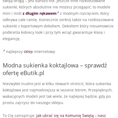
swoją drogą – jest bardzo hot. Jeszcze inne rozkloszowane
sukienki, których absolutnie nie możesz przegapić, to modele
mini i midi
z długim rękawem
z modnym rozcięciem, który
odkrywa całe ramię. Koniecznie zerknij także na rozkloszowane
sukienki z kopertowym dekoltem. Dekoltem który niesamowicie
podkreśla kobiecy look i przy tym wciąż gwarantuje klasę i
elegancję.
najlepszy
sklep
internetowy
Modna sukienka koktajlowa – sprawdź
ofertę eButik.pl
Niezwykle trudno jest w kilku słowach streścić, która sukienka
koktajlowa jest najmodniejsza w sezonie letnim. Przepięknych,
wakacyjnych modeli jest tak wiele, że najlepiej będzie, gdy po
prostu zajrzysz do naszego sklepu.
To Cię zainspiruje:
Jak ubrać się na Komunię Świętą – nasz