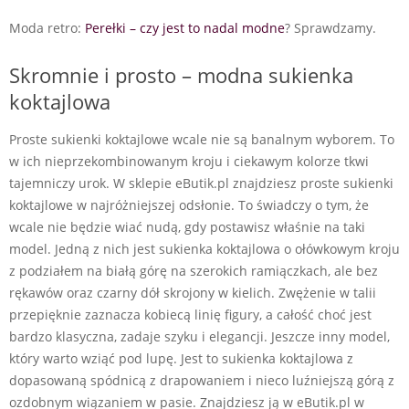
Moda retro:
Perełki – czy jest to nadal modne
? Sprawdzamy.
Skromnie i prosto – modna sukienka
koktajlowa
Proste sukienki koktajlowe wcale nie są banalnym wyborem. To
w ich nieprzekombinowanym kroju i ciekawym kolorze tkwi
tajemniczy urok. W sklepie eButik.pl znajdziesz proste sukienki
koktajlowe w najróżniejszej odsłonie. To świadczy o tym, że
wcale nie będzie wiać nudą, gdy postawisz właśnie na taki
model. Jedną z nich jest sukienka koktajlowa o ołówkowym kroju
z podziałem na białą górę na szerokich ramiączkach, ale bez
rękawów oraz czarny dół skrojony w kielich. Zwężenie w talii
przepięknie zaznacza kobiecą linię figury, a całość choć jest
bardzo klasyczna, zadaje szyku i elegancji. Jeszcze inny model,
który warto wziąć pod lupę. Jest to sukienka koktajlowa z
dopasowaną spódnicą z drapowaniem i nieco luźniejszą górą z
ozdobnym wiązaniem w pasie. Znajdziesz ją w eButik.pl w