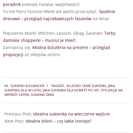
poradnik
pomoże rozwiac wątpliwości!
To nie Paris Fashion Week ale warto przeczytać:
Spodnie
dresowe – przegląd najciekawszych fasonów
na teraz.
Popularne Marki: Witchen, Lasocki, Obag, Zalando:
Torby
damskie shopperki – musisz je mieć!
.
Zainspiruj się:
Modna biżuteria na prezent – przegląd
propozycji
ze sklepów online.
2025-
IN:
SUKIENKI ELEGANCKIE
TAGGED:
ALLEGRO TANIE SUKIENKI
,
JAKA
08-
SUKIENKA DLA 40 LATKI
,
JAKA SUKIENKA DLA KOBIETY PO 50?
,
STYLIZACJE NA
12
IMPREZY LATEM
,
SUKIENKI ZARA
Previous Post:
Idealna sukienka na wieczorne wyjście
Next Post:
Idealne bikini – czy takie istnieje?