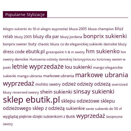
Popularne Stylizacje
bluz
bluza 2005
bluza champion
Allegro sukienki do 50 zł
allegro wyprzedaż
bonprix sukienki
bluzy dla par
relab
bluzy 2005
bluzy jordana
buty
bonprix sweter
chaotic bluza
co do eleganckiej sukienki
damskie bluzy
hm sukienko
ebutik.pl
dress code
greenpoint
hm
h & m swetry
swetry damskie
Hurtownia odzieży damskiej factoryprice.eu
kolorowy sweter w
letnie wyprzedaże
lou sukienki
mango eleganckie
paski
markowe ubrania
markowe ubrania
sukienki
mango ubrania
wyprzedaż
odzież
odzieży
odzieżą
mohito swetry
oversized
sinsay sukienki
shein sukienki
bluzy
reserved swetry
sklep ebutik.pl
sklepu odzieżowe
sklepu
sklep z odzieżą
odzieżowego
sukienkie
tanie sukienki do 50 zł
wyprzedaż
wyglądaj pięknie dzięki sukienkom z Butik
świąteczne
swetry