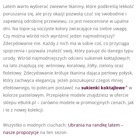
Latem warto wybierać zwiewne tkaniny, które podkreślą lekkość
poruszania się, ale przy okazji pozwolą czuć się swobodnie i
zapewnią odrobinę przewiewu, co jest nieocenione w upalne
dni. Na topie są soczyste kolory zwracające na siebie uwagę.
Czy można wśród nich wyróżnić jeden najmodniejszy?
Zdecydowanie nie. Każdy z nich ma w sobie coś, co przyciąga
spojrzenia i pozwala znaleźć swój, który pasuje do danego typu
urody. Wśród najmodniejszych odcieni sukienek koktajlowych
na lato znajdują się: wiśniowy, koralowy, żółty, zielony oraz
fioletowy. Zdecydowanie króluje tkanina dająca perłowy połysk,
który zachwyca elegancją. Jeżeli poszukujesz czegoś mniej
efektownego, to polecam postawić na
sukienki koktajlowe
w
kolorze pastelowym. Przepiękne modele znajdziesz w ofercie
sklepu eButik.pl – zarówno modele w promocyjnych cenach, jak
i te z nowej kolekcji.
Wszystko o modnych ciuchach:
Ubrania na randkę latem –
nasze propozycje
na ten sezon.