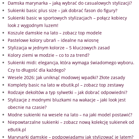
Damska marynarka – jaką wybrać do casualowych stylizacji?
Sukienki basic plus size – jak dobrać fason do figury?
Sukienki basic w sportowych stylizacjach – połącz kobiecy
look z wygodnym luzem!
Koszule damskie na lato – zobacz top modele
Pastelowe kolory ubrań – idealne na wiosnę
Stylizacja w jednym kolorze – 5 kluczowych zasad
Kolory ziemi w modzie – co to za trend?
Sukienki midi: elegancja, która wymaga świadomego wyboru.
Czy to długość dla każdego?
Wesele 2026: Jak uniknąć modowej wpadki? Złote zasady
Komplety basic na lato w ebutik.pl – zobacz top zestawy
Rodzaje dekoltów a typ sylwetki – jak dobrać odpowiedni?
Stylizacje z modnymi bluzkami na wakacje – jaki look jest
obecnie na czasie?
Modne sukienki na wesele na lato – na jaki model postawić?
Niepowtarzalne sukienki – zobacz nową kolekcję sukienek od
eButik.pl
Marynarki damskie – podpowiadamy jak stylizować je latem?