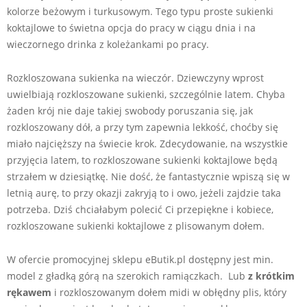
kolorze beżowym i turkusowym. Tego typu proste sukienki
koktajlowe to świetna opcja do pracy w ciągu dnia i na
wieczornego drinka z koleżankami po pracy.
Rozkloszowana sukienka na wieczór. Dziewczyny wprost
uwielbiają rozkloszowane sukienki, szczególnie latem. Chyba
żaden krój nie daje takiej swobody poruszania się, jak
rozkloszowany dół, a przy tym zapewnia lekkość, choćby się
miało najcięższy na świecie krok. Zdecydowanie, na wszystkie
przyjęcia latem, to rozkloszowane sukienki koktajlowe będą
strzałem w dziesiątkę. Nie dość, że fantastycznie wpiszą się w
letnią aurę, to przy okazji zakryją to i owo, jeżeli zajdzie taka
potrzeba. Dziś chciałabym polecić Ci przepiękne i kobiece,
rozkloszowane sukienki koktajlowe z plisowanym dołem.
W ofercie promocyjnej sklepu eButik.pl dostępny jest min.
model z gładką górą na szerokich ramiączkach. Lub
z krótkim
rękawem
i rozkloszowanym dołem midi w obłędny plis, który