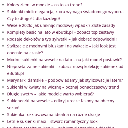
Kolory ziemi w modzie – co to za trend?
Sukienki midi: elegancja, która wymaga świadomego wyboru.
Czy to długość dla każdego?
Wesele 2026: Jak uniknąć modowej wpadki? Złote zasady
Komplety basic na lato w ebutik.pl – zobacz top zestawy
Rodzaje dekoltów a typ sylwetki – jak dobrać odpowiedni?
Stylizacje z modnymi bluzkami na wakacje – jaki look jest
obecnie na czasie?
Modne sukienki na wesele na lato – na jaki model postawić?
Niepowtarzalne sukienki – zobacz nową kolekcję sukienek od
eButik.pl
Marynarki damskie – podpowiadamy jak stylizować je latem?
Sukienki w kwiaty na wiosnę – poznaj ponadczasowy trend
Długie swetry – jakie modele warto wybierać?
Sukieneczki na wesele – odkryj urocze fasony na obecny
sezon!
Sukienka rozkloszowana idealna na różne okazje
Letnie sukienki maxi – stwórz romantyczny look