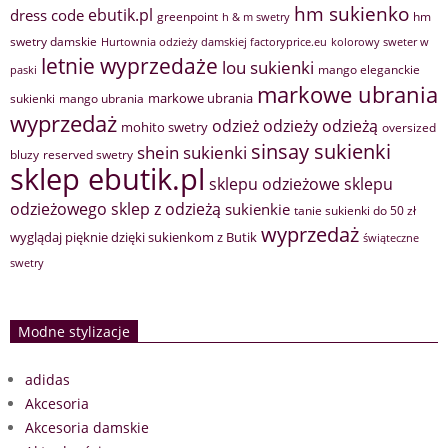
hm sukienko
ebutik.pl
dress code
greenpoint
hm
h & m swetry
swetry damskie
Hurtownia odzieży damskiej factoryprice.eu
kolorowy sweter w
letnie wyprzedaże
lou sukienki
mango eleganckie
paski
markowe ubrania
markowe ubrania
sukienki
mango ubrania
wyprzedaż
odzież
odzieży
odzieżą
mohito swetry
oversized
sinsay sukienki
shein sukienki
bluzy
reserved swetry
sklep ebutik.pl
sklepu odzieżowe
sklepu
sklep z odzieżą
odzieżowego
sukienkie
tanie sukienki do 50 zł
wyprzedaż
wyglądaj pięknie dzięki sukienkom z Butik
świąteczne
swetry
Modne stylizacje
adidas
Akcesoria
Akcesoria damskie