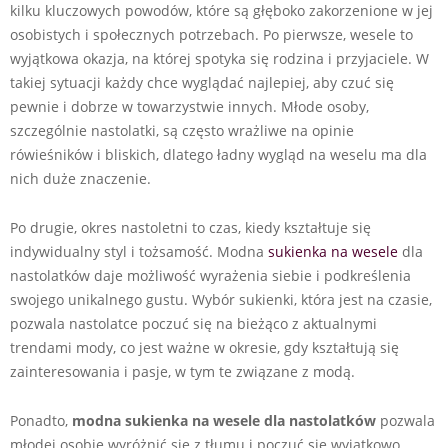
kilku kluczowych powodów, które są głęboko zakorzenione w jej
osobistych i społecznych potrzebach. Po pierwsze, wesele to
wyjątkowa okazja, na której spotyka się rodzina i przyjaciele. W
takiej sytuacji każdy chce wyglądać najlepiej, aby czuć się
pewnie i dobrze w towarzystwie innych. Młode osoby,
szczególnie nastolatki, są często wrażliwe na opinie
rówieśników i bliskich, dlatego ładny wygląd na weselu ma dla
nich duże znaczenie.
Po drugie, okres nastoletni to czas, kiedy kształtuje się
indywidualny styl i tożsamość. Modna
sukienka na wesele
dla
nastolatków daje możliwość wyrażenia siebie i podkreślenia
swojego unikalnego gustu. Wybór sukienki, która jest na czasie,
pozwala nastolatce poczuć się na bieżąco z aktualnymi
trendami mody, co jest ważne w okresie, gdy kształtują się
zainteresowania i pasje, w tym te związane z modą.
Ponadto,
modna sukienka na wesele dla nastolatków
pozwala
młodej osobie wyróżnić się z tłumu i poczuć się wyjątkowo.