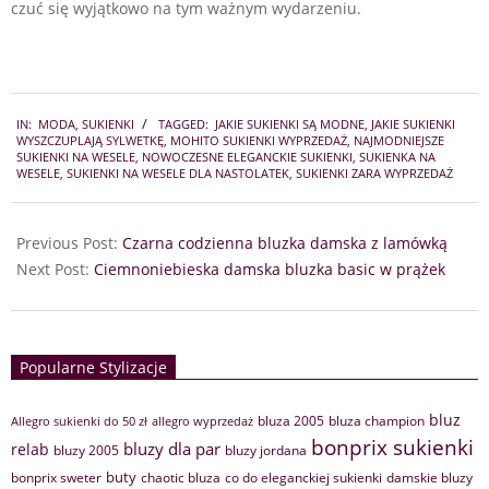
czuć się wyjątkowo na tym ważnym wydarzeniu.
2024-
IN:
MODA
,
SUKIENKI
TAGGED:
JAKIE SUKIENKI SĄ MODNE
,
JAKIE SUKIENKI
06-
WYSZCZUPLAJĄ SYLWETKĘ
,
MOHITO SUKIENKI WYPRZEDAŻ
,
NAJMODNIEJSZE
30
SUKIENKI NA WESELE
,
NOWOCZESNE ELEGANCKIE SUKIENKI
,
SUKIENKA NA
WESELE
,
SUKIENKI NA WESELE DLA NASTOLATEK
,
SUKIENKI ZARA WYPRZEDAŻ
Previous Post:
Czarna codzienna bluzka damska z lamówką
Next Post:
Ciemnoniebieska damska bluzka basic w prążek
Popularne Stylizacje
bluz
bluza 2005
bluza champion
Allegro sukienki do 50 zł
allegro wyprzedaż
bonprix sukienki
bluzy dla par
relab
bluzy 2005
bluzy jordana
buty
bonprix sweter
chaotic bluza
co do eleganckiej sukienki
damskie bluzy