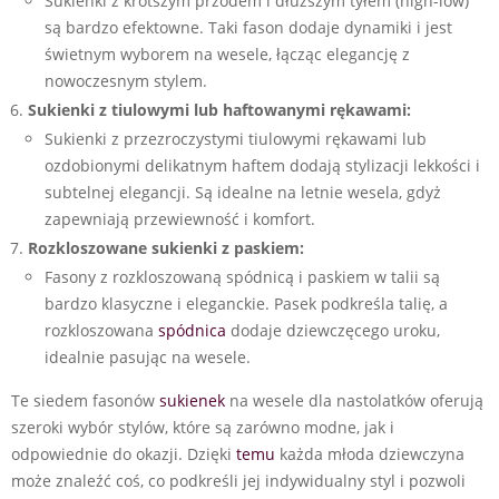
Sukienki z krótszym przodem i dłuższym tyłem (high-low)
są bardzo efektowne. Taki fason dodaje dynamiki i jest
świetnym wyborem na wesele, łącząc elegancję z
nowoczesnym stylem.
Sukienki z tiulowymi lub haftowanymi rękawami:
Sukienki z przezroczystymi tiulowymi rękawami lub
ozdobionymi delikatnym haftem dodają stylizacji lekkości i
subtelnej elegancji. Są idealne na letnie wesela, gdyż
zapewniają przewiewność i komfort.
Rozkloszowane sukienki z paskiem:
Fasony z rozkloszowaną spódnicą i paskiem w talii są
bardzo klasyczne i eleganckie. Pasek podkreśla talię, a
rozkloszowana
spódnica
dodaje dziewczęcego uroku,
idealnie pasując na wesele.
Te siedem fasonów
sukienek
na wesele dla nastolatków oferują
szeroki wybór stylów, które są zarówno modne, jak i
odpowiednie do okazji. Dzięki
temu
każda młoda dziewczyna
może znaleźć coś, co podkreśli jej indywidualny styl i pozwoli