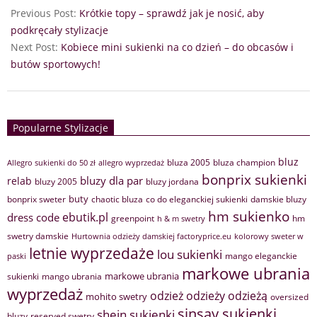
Previous Post:
Krótkie topy – sprawdź jak je nosić, aby
podkręcały stylizacje
Next Post:
Kobiece mini sukienki na co dzień – do obcasów i
butów sportowych!
Popularne Stylizacje
bluz
bluza 2005
bluza champion
Allegro sukienki do 50 zł
allegro wyprzedaż
bonprix sukienki
bluzy dla par
relab
bluzy 2005
bluzy jordana
buty
bonprix sweter
chaotic bluza
co do eleganckiej sukienki
damskie bluzy
hm sukienko
ebutik.pl
dress code
greenpoint
hm
h & m swetry
swetry damskie
Hurtownia odzieży damskiej factoryprice.eu
kolorowy sweter w
letnie wyprzedaże
lou sukienki
mango eleganckie
paski
markowe ubrania
markowe ubrania
sukienki
mango ubrania
wyprzedaż
odzież
odzieży
odzieżą
mohito swetry
oversized
sinsay sukienki
shein sukienki
bluzy
reserved swetry