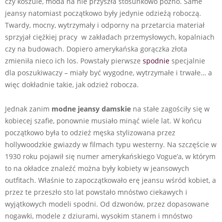
czy koszule, moda na nie przyszła stosunkowo późno. Same
jeansy natomiast początkowo były jedynie odzieżą roboczą.
Twardy, mocny, wytrzymały i odporny na przetarcia materiał
sprzyjał ciężkiej pracy w zakładach przemysłowych, kopalniach
czy na budowach. Dopiero amerykańska gorączka złota
zmieniła nieco ich los. Powstały pierwsze
spodnie
specjalnie
dla poszukiwaczy – miały być wygodne, wytrzymałe i trwałe… a
więc dokładnie takie, jak odzież robocza.
Jednak zanim
modne jeansy damskie
na stałe zagościły się w
kobiecej szafie, ponownie musiało minąć wiele lat. W końcu
początkowo była to odzież męska stylizowana przez
hollywoodzkie gwiazdy w filmach typu westerny. Na szczęście w
1930 roku pojawił się numer amerykańskiego Vogue’a, w którym
to na okładce znaleźć można były kobiety w jeansowych
outfitach. Właśnie to zapoczątkowało erę jeansu wśród kobiet, a
przez te przeszło sto lat powstało mnóstwo ciekawych i
wyjątkowych modeli spodni. Od dzwonów, przez dopasowane
nogawki, modele z dziurami, wysokim stanem i mnóstwo