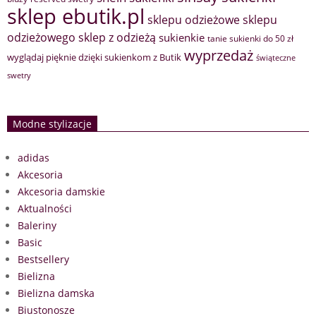
sklep ebutik.pl
sklepu odzieżowe
sklepu
sklep z odzieżą
odzieżowego
sukienkie
tanie sukienki do 50 zł
wyprzedaż
wyglądaj pięknie dzięki sukienkom z Butik
świąteczne
swetry
Modne stylizacje
adidas
Akcesoria
Akcesoria damskie
Aktualności
Baleriny
Basic
Bestsellery
Bielizna
Bielizna damska
Biustonosze