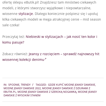
ofertę sklepu eButik.pl! Znajdziesz tam mnóstwo ciekawych
modeli, z którymi stworzysz wyjątkowe i niepowtarzalne,
wiosenne
stylizacje
. Dlatego koniecznie pośpiesz się i upoluj
kilka ciekawych modeli w mega atrakcyjnej cenie – mid season
sale czeka!
Przeczytaj też:
Niebieski w stylizacjach – jak nosić ten kolor i
komu pasuje?
Zobacz również:
Jeansy z rozcięciem – sprawdź najnowszy hit
wiosennej kolekcji denimu
2022-
IN:
SPODNIE
,
TRENDY
TAGGED:
GDZIE KUPIĆ MODNE JEANSY DAMSKIE
,
03-
MODNE JEANSY DAMSKIE 2022
,
MODNE JEANSY DAMSKIE Z DZIURAMI Z
23
EBUTIK.PL
,
MODNE JEANSY DAMSKIE Z SZEROKĄ NOGAWKĄ
,
MODNE JEANSY
DAMSKIE Z WYSOKIM STANEM