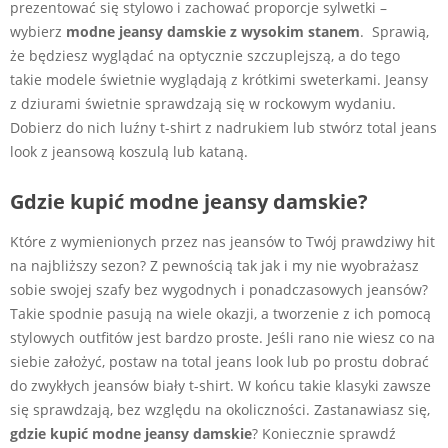
prezentować się stylowo i zachować proporcje sylwetki –
wybierz
modne jeansy damskie z wysokim stanem
. Sprawią,
że będziesz wyglądać na optycznie szczuplejszą, a do tego
takie modele świetnie wyglądają z krótkimi sweterkami. Jeansy
z dziurami świetnie sprawdzają się w rockowym wydaniu.
Dobierz do nich luźny t-shirt z nadrukiem lub stwórz total jeans
look z jeansową koszulą lub kataną.
Gdzie kupić modne jeansy damskie?
Które z wymienionych przez nas jeansów to Twój prawdziwy hit
na najbliższy sezon? Z pewnością tak jak i my nie wyobrażasz
sobie swojej szafy bez wygodnych i ponadczasowych jeansów?
Takie spodnie pasują na wiele okazji, a tworzenie z ich pomocą
stylowych outfitów jest bardzo proste. Jeśli rano nie wiesz co na
siebie założyć, postaw
na total jeans look lub po prostu dobrać
do zwykłych jeansów biały t-shirt. W końcu takie klasyki zawsze
się sprawdzają, bez względu na okoliczności. Zastanawiasz się,
gdzie kupić modne jeansy damskie
? Koniecznie sprawdź