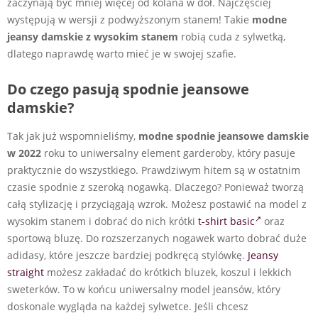
zaczynają być mniej więcej od kolana w dół. Najczęściej
występują w wersji z podwyższonym stanem! Takie
modne
jeansy damskie z wysokim stanem
robią cuda z sylwetką,
dlatego naprawdę warto mieć je w swojej szafie.
Do czego pasują spodnie jeansowe
damskie?
Tak jak już wspomnieliśmy,
modne spodnie jeansowe damskie
w 2022
roku
to uniwersalny element garderoby, który pasuje
praktycznie do wszystkiego. Prawdziwym hitem są w ostatnim
czasie spodnie z szeroką nogawką. Dlaczego? Ponieważ tworzą
całą stylizację i przyciągają wzrok. Możesz postawić na model z
wysokim stanem i dobrać do nich krótki
t-shirt basic
oraz
sportową bluzę. Do rozszerzanych nogawek warto dobrać duże
adidasy, które jeszcze bardziej podkręcą stylówkę.
Jeansy
straight
możesz zakładać do krótkich bluzek, koszul i lekkich
sweterków. To w końcu uniwersalny model jeansów, który
doskonale wygląda na każdej sylwetce. Jeśli chcesz