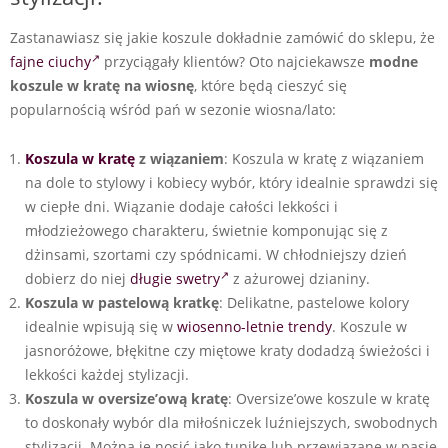
Zastanawiasz się jakie koszule dokładnie zamówić do sklepu, że
fajne ciuchy
przyciągały klientów? Oto najciekawsze
modne
koszule w kratę na wiosnę
, które będą cieszyć się
popularnością wśród pań w sezonie wiosna/lato:
Koszula w kratę
z wiązaniem
: Koszula w kratę z wiązaniem
na dole to stylowy i kobiecy wybór, który idealnie sprawdzi się
w ciepłe dni. Wiązanie dodaje całości lekkości i
młodzieżowego charakteru, świetnie komponując się z
dżinsami, szortami czy spódnicami. W chłodniejszy dzień
dobierz do niej
długie swetry
z ażurowej dzianiny.
Koszula w pastelową kratkę
: Delikatne, pastelowe kolory
idealnie wpisują się w
wiosenno-letnie trendy
. Koszule w
jasnoróżowe, błękitne czy miętowe kraty dodadzą świeżości i
lekkości każdej stylizacji.
Koszula w oversize’ową kratę
: Oversize’owe koszule w kratę
to doskonały wybór dla miłośniczek luźniejszych, swobodnych
stylizacji. Można je nosić jako tunikę lub przewiązane w pasie