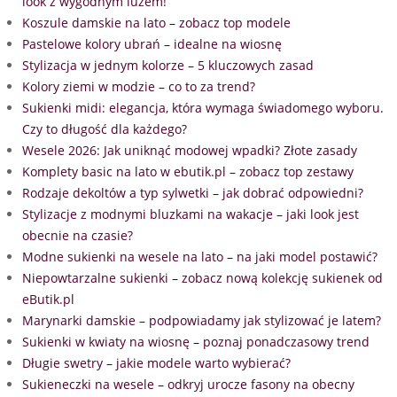
look z wygodnym luzem!
Koszule damskie na lato – zobacz top modele
Pastelowe kolory ubrań – idealne na wiosnę
Stylizacja w jednym kolorze – 5 kluczowych zasad
Kolory ziemi w modzie – co to za trend?
Sukienki midi: elegancja, która wymaga świadomego wyboru.
Czy to długość dla każdego?
Wesele 2026: Jak uniknąć modowej wpadki? Złote zasady
Komplety basic na lato w ebutik.pl – zobacz top zestawy
Rodzaje dekoltów a typ sylwetki – jak dobrać odpowiedni?
Stylizacje z modnymi bluzkami na wakacje – jaki look jest
obecnie na czasie?
Modne sukienki na wesele na lato – na jaki model postawić?
Niepowtarzalne sukienki – zobacz nową kolekcję sukienek od
eButik.pl
Marynarki damskie – podpowiadamy jak stylizować je latem?
Sukienki w kwiaty na wiosnę – poznaj ponadczasowy trend
Długie swetry – jakie modele warto wybierać?
Sukieneczki na wesele – odkryj urocze fasony na obecny