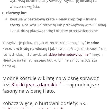
wyrazistą biżuterię, aby stworzyć stylizację idealną na
wieczorne wyjścia.
Plażowy luz
:
Koszula w pastelową kratę
+
biały crop top
+
lniane
szorty
. Noś koszulę rozpiętą lub przewiązaną w talii. Dodaj
klapki, dużą plażową torbę i okulary przeciwsłoneczne.
Te stylizacje pokazują, jak wszechstronne mogą być
modne
koszule w kratę na wiosnę
i jak łatwo można je dostosować do
różnych okazji. Sprawdź też
sklep internetowy opinie
innych
klientów na temat naszego butiku online z modną odzieżą
damską.
Modne koszule w kratę na wiosnę sprawdź
też:
Kurtki jeans damskie
– najmodniejsze
fasony na wiosnę i lato.
Zobacz więcej o hurtowni odzieży: SK.