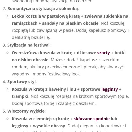
swobodną i modną stylizację na co dzień.
Romantyczna stylizacja z sukienką
:
Lekka koszula w pastelową kratę
+
zwiewna sukienka na
ramiączkach
+
sandały na płaskim obcasie
. Noś koszulę
rozpiętą lub zawiązaną w pasie. Dodaj kapelusz słomkowy i
delikatną biżuterię.
Stylizacja na festiwal
:
Oversize’owa koszula w kratę
+
dżinsowe
szorty
+
botki
na niskim obcasie
. Możesz dodać kapelusz z szerokim
rondem, okulary przeciwsłoneczne i plecak, aby stworzyć
wygodny i modny festiwalowy look.
Sportowy styl
:
Koszula w kratę z bawełny i lnu
+
sportowe
legginsy
+
trampki
. Noś koszulę rozpiętą na krótkim sportowym topie.
Dodaj sportową torbę i czapkę z daszkiem.
Wieczorny wyjście
:
Koszula w ciemniejszą kratę
+
skórzane spodnie
lub
legginsy
+
wysokie obcasy
. Dodaj elegancką kopertówkę i