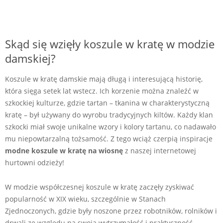
Skąd się wzięły koszule w kratę w modzie
damskiej?
Koszule w kratę damskie mają długą i interesującą historię,
która sięga setek lat wstecz. Ich korzenie można znaleźć w
szkockiej kulturze, gdzie tartan – tkanina w charakterystyczną
kratę – był używany do wyrobu tradycyjnych kiltów. Każdy klan
szkocki miał swoje unikalne wzory i kolory tartanu, co nadawało
mu niepowtarzalną tożsamość. Z tego wciąż czerpią inspiracje
modne koszule w kratę na wiosnę
z naszej internetowej
hurtowni odzieży!
W modzie współczesnej koszule w kratę zaczęły zyskiwać
popularność w XIX wieku, szczególnie w Stanach
Zjednoczonych, gdzie były noszone przez robotników, rolników i
drwali ze względu na swoją wytrzymałość i praktyczność.