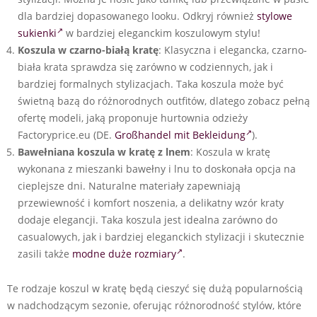
dla bardziej dopasowanego looku. Odkryj również
stylowe
sukienki
w bardziej eleganckim koszulowym stylu!
Koszula w czarno-białą kratę
: Klasyczna i elegancka, czarno-
biała krata sprawdza się zarówno w codziennych, jak i
bardziej formalnych stylizacjach. Taka koszula może być
świetną bazą do różnorodnych outfitów, dlatego zobacz pełną
ofertę modeli, jaką proponuje hurtownia odzieży
Factoryprice.eu (DE.
Großhandel mit Bekleidung
).
Bawełniana koszula w kratę z lnem
: Koszula w kratę
wykonana z mieszanki bawełny i lnu to doskonała opcja na
cieplejsze dni. Naturalne materiały zapewniają
przewiewność i komfort noszenia, a delikatny wzór kraty
dodaje elegancji. Taka koszula jest idealna zarówno do
casualowych, jak i bardziej eleganckich stylizacji i skutecznie
zasili także
modne duże rozmiary
.
Te rodzaje koszul w kratę będą cieszyć się dużą popularnością
w nadchodzącym sezonie, oferując różnorodność stylów, które