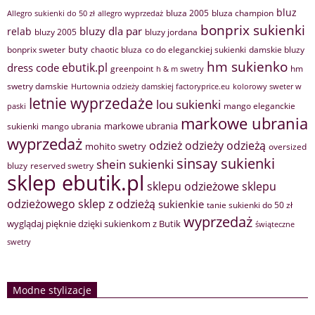
bluz
bluza 2005
bluza champion
Allegro sukienki do 50 zł
allegro wyprzedaż
bonprix sukienki
bluzy dla par
relab
bluzy 2005
bluzy jordana
buty
bonprix sweter
chaotic bluza
co do eleganckiej sukienki
damskie bluzy
hm sukienko
ebutik.pl
dress code
greenpoint
hm
h & m swetry
swetry damskie
Hurtownia odzieży damskiej factoryprice.eu
kolorowy sweter w
letnie wyprzedaże
lou sukienki
mango eleganckie
paski
markowe ubrania
markowe ubrania
sukienki
mango ubrania
wyprzedaż
odzież
odzieży
odzieżą
mohito swetry
oversized
sinsay sukienki
shein sukienki
bluzy
reserved swetry
sklep ebutik.pl
sklepu odzieżowe
sklepu
sklep z odzieżą
odzieżowego
sukienkie
tanie sukienki do 50 zł
wyprzedaż
wyglądaj pięknie dzięki sukienkom z Butik
świąteczne
swetry
Modne stylizacje