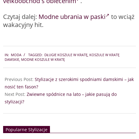
veľkoobchod s oblečením
.
Czytaj dalej:
Modne ubrania w paski
to wciąż
wakacyjny hit.
2024-
IN:
MODA
TAGGED:
DŁUGIE KOSZULE W KRATĘ
,
KOSZULE W KRATĘ
05-
DAMSKIE
,
MODNE KOSZULE W KRATĘ
23
Previous Post:
Stylizacje z szerokimi spodniami damskimi – jak
nosić ten fason?
Next Post:
Zwiewne spódnice na lato – jakie pasują do
stylizacji?
Popularne Stylizacje