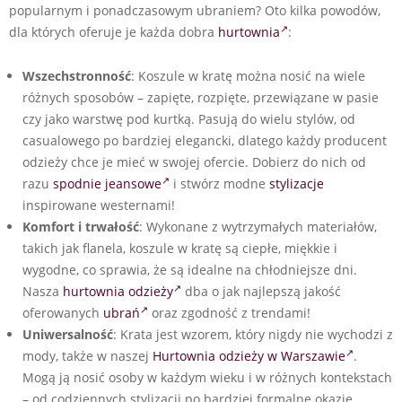
popularnym i ponadczasowym ubraniem? Oto kilka powodów,
dla których oferuje je każda dobra
hurtownia
:
Wszechstronność
: Koszule w kratę można nosić na wiele
różnych sposobów – zapięte, rozpięte, przewiązane w pasie
czy jako warstwę pod kurtką. Pasują do wielu stylów, od
casualowego po bardziej elegancki, dlatego każdy producent
odzieży chce je mieć w swojej ofercie. Dobierz do nich od
razu
spodnie jeansowe
i stwórz modne
stylizacje
inspirowane westernami!
Komfort i trwałość
: Wykonane z wytrzymałych materiałów,
takich jak flanela, koszule w kratę są ciepłe, miękkie i
wygodne, co sprawia, że są idealne na chłodniejsze dni.
Nasza
hurtownia odzieży
dba o jak najlepszą jakość
oferowanych
ubrań
oraz zgodność z trendami!
Uniwersalność
: Krata jest wzorem, który nigdy nie wychodzi z
mody, także w naszej
Hurtownia odzieży w Warszawie
.
Mogą ją nosić osoby w każdym wieku i w różnych kontekstach
– od codziennych stylizacji po bardziej formalne okazje.