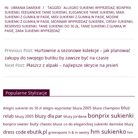
2025-
IN:
UBRANIA DAMSKIE
TAGGED:
ALLEGRO SUKIENKI WYPRZEDAŻ
,
BONPRIX
08-
SUKIENKI
,
EEEGANCKIE TANIE SUKIENKI
,
ELEGANCKIE TANIE SUKIENKI
,
MAXI
20
SUKIENKI Z GUMKĄ W PASIE
,
MIDI SUKIENKI Z GUMKĄ W PASIE
,
MODNE
SUKIENKI Z GUMKĄ W PASIE
,
MONNARI WYPRZEDAŻ SUKIENEK
,
ORSAY SUKIENKI
,
RESERVED SUKIENKI
,
TANIE SUKIENKI DO 50 ZŁ
,
TANIE SUKIENKI Z GUMKĄ W
PASIE
,
ZARA SUKIENKI WYPRZEDAŻ
Previous Post:
Hurtownie a sezonowe kolekcje – jak planować
zakupy do swojego butiku by zawsze być na czasie
Next Post:
Płaszcz z alpaki – najlepsze okrycie na jesień
Popularne Stylizacje
bluz
bluza 2005
bluza champion
Allegro sukienki do 50 zł
allegro wyprzedaż
bonprix sukienki
bluzy dla par
relab
bluzy 2005
bluzy jordana
buty
bonprix sweter
chaotic bluza
co do eleganckiej sukienki
damskie bluzy
hm sukienko
ebutik.pl
dress code
greenpoint
hm
h & m swetry