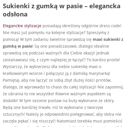
Sukienki z gumką w pasie – elegancka
odsłona
Eleganckie stylizacje
posiadają określony odgórnie dress code!
Nie masz już pomysłu na kolejne stylizacje? Spieszymy z
pomocą! W tym zadaniu świetnie sprawdzą się
maxi sukienki z
gumką w pasie
! Są one ponadczasowe, dlatego idealnie
sprawdzą się podczas ważnych dla Ciebie okazji! Jednak
zastanawiasz się, z czym najlepiej je łączyć? To bardzo proste!
Wystarczy, że wybierzesz dla siebie sukienkę maxi o
kratkowanym wzorze i połączysz ją z damską marynarką!
Pamiętaj, aby nie łączyć ze sobą zbyt dużej ilości printów,
dlatego, że wprowadzi to chaos do całej stylizacji! Nie zapomnij,
że ubrania to nie wszystko! Równie ważnym aspektem są
dodatki! W tym sezonie postaw na buty wykonane ze skóry.
Będą one bardziej trwałe, niż te wykonane z tworzyw
sztucznych! Należy je odpowiednio pielęgnować, aby skóra nie
zaczęła pękać i się niszczyć! Natomiast torebka musi pomieścić