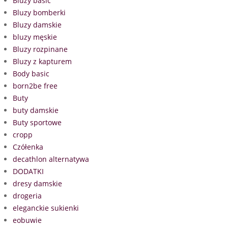
Bluzy basic
Bluzy bomberki
Bluzy damskie
bluzy męskie
Bluzy rozpinane
Bluzy z kapturem
Body basic
born2be free
Buty
buty damskie
Buty sportowe
cropp
Czółenka
decathlon alternatywa
DODATKI
dresy damskie
drogeria
eleganckie sukienki
eobuwie