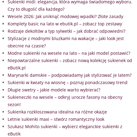
Sukienki midi: elegancja, która wymaga świadomego wyboru.
Czy to długość dla każdego?
Wesele 2026: Jak uniknąć modowej wpadki? Złote zasady
Komplety basic na lato w ebutik.pl – zobacz top zestawy
Rodzaje dekoltów a typ sylwetki – jak dobrać odpowiedni?
Stylizacje z modnymi bluzkami na wakacje – jaki look jest
obecnie na czasie?
Modne sukienki na wesele na lato – na jaki model postawić?
Niepowtarzalne sukienki – zobacz nową kolekcję sukienek od
eButik.pl
Marynarki damskie – podpowiadamy jak stylizować je latem?
Sukienki w kwiaty na wiosnę – poznaj ponadczasowy trend
Długie swetry – jakie modele warto wybierać?
Sukieneczki na wesele – odkryj urocze fasony na obecny
sezon!
Sukienka rozkloszowana idealna na różne okazje
Letnie sukienki maxi – stwórz romantyczny look
Szukasz Mohito sukienki – wybierz eleganckie sukienki z
eButik