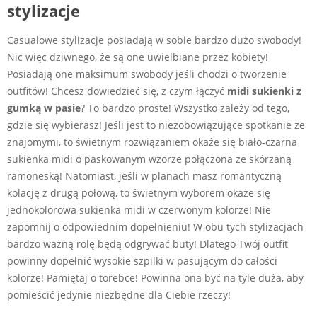
stylizacje
Casualowe stylizacje posiadają w sobie bardzo dużo swobody!
Nic więc dziwnego, że są one uwielbiane przez kobiety!
Posiadają one maksimum swobody jeśli chodzi o tworzenie
outfitów! Chcesz dowiedzieć się, z czym łączyć
midi sukienki z
gumką w pasie
? To bardzo proste! Wszystko zależy od tego,
gdzie się wybierasz! Jeśli jest to niezobowiązujące spotkanie ze
znajomymi, to świetnym rozwiązaniem okaże się biało-czarna
sukienka midi o paskowanym wzorze połączona ze skórzaną
ramoneską! Natomiast, jeśli w planach masz romantyczną
kolację z drugą połową, to świetnym wyborem okaże się
jednokolorowa sukienka midi w czerwonym kolorze! Nie
zapomnij o odpowiednim dopełnieniu! W obu tych stylizacjach
bardzo ważną rolę będą odgrywać buty! Dlatego Twój outfit
powinny dopełnić wysokie szpilki w pasującym do całości
kolorze! Pamiętaj o torebce! Powinna ona być na tyle duża, aby
pomieścić jedynie niezbędne dla Ciebie rzeczy!