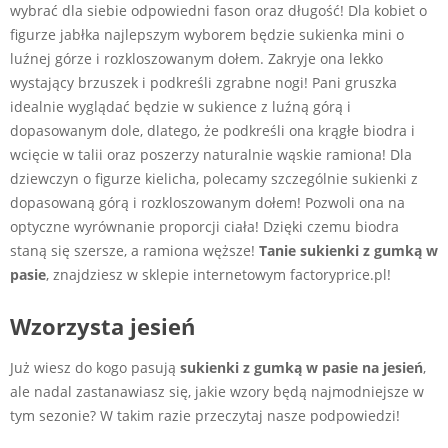
wybrać dla siebie odpowiedni fason oraz długość! Dla kobiet o
figurze jabłka najlepszym wyborem będzie sukienka mini o
luźnej górze i rozkloszowanym dołem. Zakryje ona lekko
wystający brzuszek i podkreśli zgrabne nogi! Pani gruszka
idealnie wyglądać będzie w sukience z luźną górą i
dopasowanym dole, dlatego, że podkreśli ona krągłe biodra i
wcięcie w talii oraz poszerzy naturalnie wąskie ramiona! Dla
dziewczyn o figurze kielicha, polecamy szczególnie sukienki z
dopasowaną górą i rozkloszowanym dołem! Pozwoli ona na
optyczne wyrównanie proporcji ciała! Dzięki czemu biodra
staną się szersze, a ramiona węższe!
Tanie sukienki z gumką w
pasie
, znajdziesz w sklepie internetowym factoryprice.pl!
Wzorzysta jesień
Już wiesz do kogo pasują
sukienki z gumką w pasie na jesień
,
ale nadal zastanawiasz się, jakie wzory będą najmodniejsze w
tym sezonie? W takim razie przeczytaj nasze podpowiedzi!