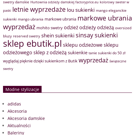
swetry damskie
Hurtownia odzieży damskiej factoryprice.eu
kolorowy sweter w
letnie wyprzedaże
lou sukienki
mango eleganckie
paski
markowe ubrania
markowe ubrania
sukienki
mango ubrania
wyprzedaż
odzież
odzieży
odzieżą
mohito swetry
oversized
sinsay sukienki
shein sukienki
bluzy
reserved swetry
sklep ebutik.pl
sklepu odzieżowe
sklepu
sklep z odzieżą
odzieżowego
sukienkie
tanie sukienki do 50 zł
wyprzedaż
wyglądaj pięknie dzięki sukienkom z Butik
świąteczne
swetry
Modne stylizacje
adidas
Akcesoria
Akcesoria damskie
Aktualności
Baleriny