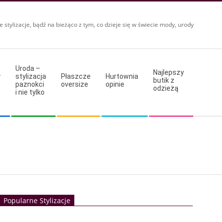
e stylizacje, bądź na bieżąco z tym, co dzieje się w świecie mody, urody
Uroda –
Najlepszy
y
stylizacja
Płaszcze
Hurtownia
butik z
paznokci
oversize
opinie
odzieżą
i nie tylko
Popularne Stylizacje