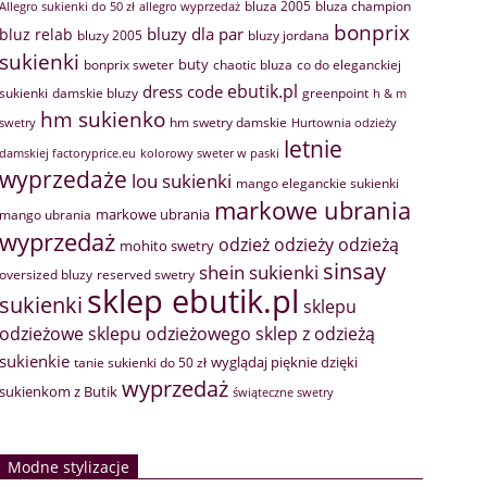
bluza 2005
bluza champion
Allegro sukienki do 50 zł
allegro wyprzedaż
bonprix
bluzy dla par
bluz relab
bluzy 2005
bluzy jordana
sukienki
buty
bonprix sweter
chaotic bluza
co do eleganckiej
ebutik.pl
dress code
sukienki
greenpoint
damskie bluzy
h & m
hm sukienko
hm swetry damskie
swetry
Hurtownia odzieży
letnie
damskiej factoryprice.eu
kolorowy sweter w paski
wyprzedaże
lou sukienki
mango eleganckie sukienki
markowe ubrania
markowe ubrania
mango ubrania
wyprzedaż
odzież
odzieży
odzieżą
mohito swetry
sinsay
shein sukienki
oversized bluzy
reserved swetry
sklep ebutik.pl
sukienki
sklepu
sklep z odzieżą
odzieżowe
sklepu odzieżowego
sukienkie
wyglądaj pięknie dzięki
tanie sukienki do 50 zł
wyprzedaż
sukienkom z Butik
świąteczne swetry
Modne stylizacje