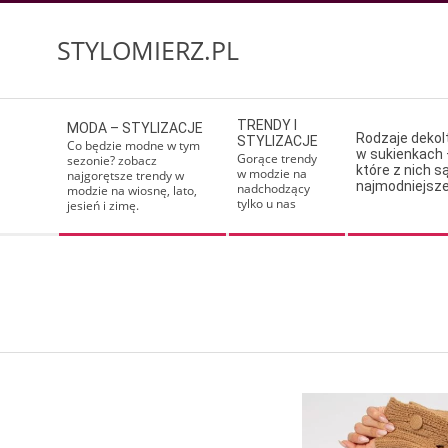
Skip
to
STYLOMIERZ.PL
content
Secondary
TRENDY I
MODA – STYLIZACJE
Navigation
Rodzaje deko
STYLIZACJE
Co będzie modne w tym
w sukienkach 
Menu
Gorące trendy
sezonie? zobacz
które z nich s
w modzie na
najgorętsze trendy w
najmodniejsz
nadchodzący
modzie na wiosnę, lato,
tylko u nas
jesień i zimę.