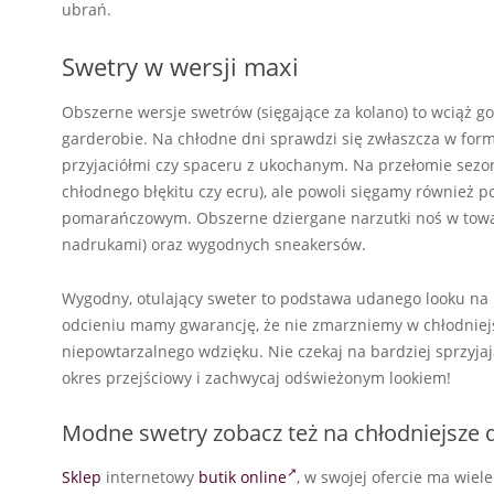
ubrań.
Swetry w wersji maxi
Obszerne wersje swetrów (sięgające za kolano) to wciąż gor
garderobie. Na chłodne dni sprawdzi się zwłaszcza w formie
przyjaciółmi czy spaceru z ukochanym. Na przełomie sezo
chłodnego błękitu czy ecru), ale powoli sięgamy również
pomarańczowym. Obszerne dziergane narzutki noś w towarz
nadrukami) oraz wygodnych sneakersów.
Wygodny, otulający sweter to podstawa udanego looku na
odcieniu mamy gwarancję, że nie zmarzniemy w chłodniejsz
niepowtarzalnego wdzięku. Nie czekaj na bardziej sprzyjaj
okres przejściowy i zachwycaj odświeżonym lookiem!
Modne swetry zobacz też na chłodniejsze 
Sklep
internetowy
butik online
, w swojej ofercie ma wiel