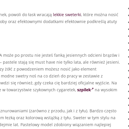
nek, powoli do łask wracają
lekkie sweterki
, które można nosić
roby oraz efektownymi dodatkami efektownie podkreślą atuty
 A może po prostu nie jesteś fanką jesiennych odcieni brązów i
stele stają się must have nie tylko lata, ale również jesieni.
 czy żółć z powodzeniem możesz nosić jako element
ę modne swetry noś na co dzień do pracy w zestawie z
zi się również, gdy czeka cię bardziej oficjalne wyjście. Na
e w towarzystwie szykownych cygaretek,
szpilek
na wysokim
urowaniami (zarówno z przodu, jak i z tyłu). Bardzo często
m łezką oraz kolorową wstążką z tyłu. Sweter w tym stylu na
dejmie lat. Pastelowy model zdobiony wiązaniem najlepiej