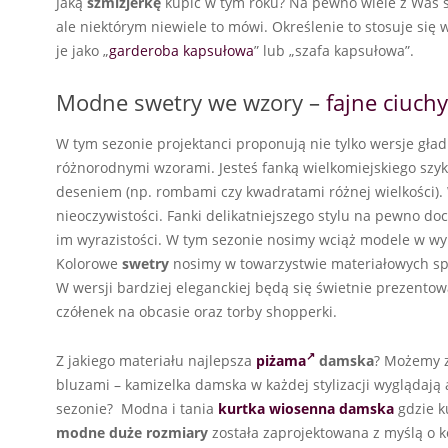
Jaką
szmizjerkę
kupić w tym roku? Na pewno wiele z Was s
ale niektórym niewiele to mówi. Określenie to stosuje się
je jako „
garderoba kapsułowa
” lub „szafa kapsułowa”.
Modne swetry we wzory –
fajne ciuchy
W tym sezonie projektanci proponują nie tylko wersje gła
różnorodnymi wzorami. Jesteś fanką wielkomiejskiego sz
deseniem (np. rombami czy kwadratami różnej wielkości).
nieoczywistości. Fanki delikatniejszego stylu na pewno 
im wyrazistości. W tym sezonie nosimy wciąż modele w wyr
Kolorowe
swetry
nosimy w towarzystwie materiałowych spo
W wersji bardziej eleganckiej będą się świetnie prezento
czółenek na obcasie oraz torby shopperki.
Z jakiego materiału najlepsza
piżama
damska
? Możemy z
bluzami – kamizelka damska w każdej stylizacji wyglądają 
sezonie? Modna i tania
kurtka wiosenna damska
gdzie k
modne duże rozmiary
została zaprojektowana z myślą o k