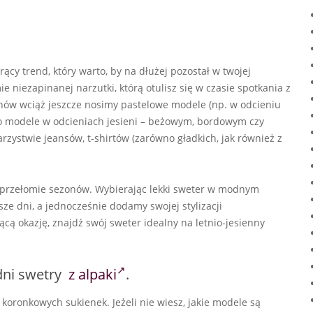
ący trend, który warto, by na dłużej pozostał w twojej
 niezapinanej narzutki, którą otulisz się w czasie spotkania z
nów wciąż jeszcze nosimy pastelowe modele (np. w odcieniu
 po modele w odcieniach jesieni – beżowym, bordowym czy
ystwie jeansów, t-shirtów (zarówno gładkich, jak również z
 przełomie sezonów. Wybierając lekki sweter w modnym
e dni, a jednocześnie dodamy swojej stylizacji
ącą okazję, znajdź swój sweter idealny na letnio-jesienny
dni swetry
z alpaki
.
e koronkowych sukienek. Jeżeli nie wiesz, jakie modele są