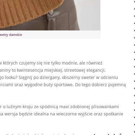
wetry damskie
w których czujemy się nie tylko modnie, ale również
iny to kwintesencja miejskiej, streetowej elegancji.
go looku? Sięgnij po dziergany, obszerny sweter w odcieniu
etarciami oraz wygodne buty sportowe. Do tego dobierz pojemną
er o luźnym kroju ze spódnicą maxi zdobionej plisowankami
aka wersja będzie idealna na wieczorne wyjście oraz spotkanie