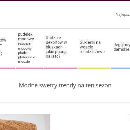
Najlepsz
pudelek
Rodzaje
modowy
ltów
dekoltów w
Sukienki na
Pudelek
–
Jeggins
bluzkach –
wesele
modowy
ą
damskie
jakie pasują
młodzieżowe
plotki i
e?
na lato?
ploteczki o
modzie
Modne swetry trendy na ten sezon