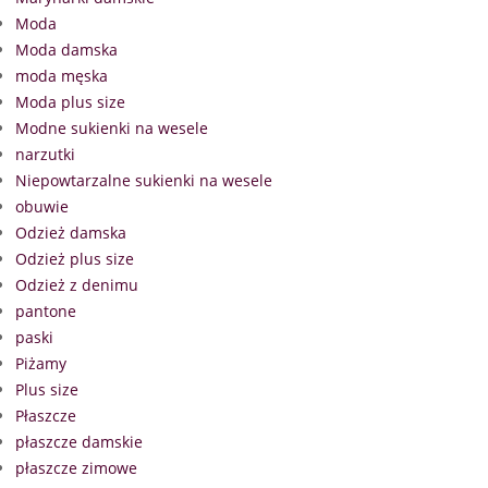
Moda
Moda damska
moda męska
Moda plus size
Modne sukienki na wesele
narzutki
Niepowtarzalne sukienki na wesele
obuwie
Odzież damska
Odzież plus size
Odzież z denimu
pantone
paski
Piżamy
Plus size
Płaszcze
płaszcze damskie
płaszcze zimowe