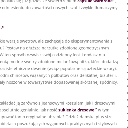
potkało się już gdzieś ze stwierdzeniem
capsule wardrobe
,
 w odniesieniu do zawartości naszych szaf i zwykle tłumaczymy
dkie wersje swetrów, ale zachęcają do eksperymentowania z
yku? Postaw na dłuższą narzutkę zdobioną geometrycznym
 W ten sposób ożywisz swój codzienny look i dodasz mu
docenią modne swetry zdobione melanżową nitką, które dodadzą
aziste etniczne desenie (wciąż popularne są azteckie wzory).
dni chinosów, wiązanych półbutów oraz delikatnej biżuterii.
wały noszone w towarzystwie dopasowanej skórzanej spódnicy,
akładać ją zarówno z jeansowymi koszulami jak i dresowymi
absolutnie genialnie. Jak nosić
sukienka dresowe
w tym
upować tanio oryginalne ubrania? Odzież damska plus size
obietach poszukujących wygodnych, praktycznych i stylowych