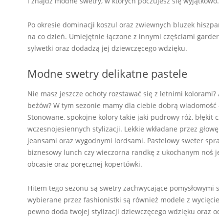
i znajdź modne swetry, w których poczujesz się wyjątkowo.
Po okresie dominacji koszul oraz zwiewnych bluzek hiszpa
na co dzień. Umiejętnie łączone z innymi częściami garde
sylwetki oraz dodadzą jej dziewczęcego wdzięku.
Modne swetry delikatne pastele
Nie masz jeszcze ochoty rozstawać się z letnimi kolorami?
beżów? W tym sezonie mamy dla ciebie dobrą wiadomość – pa
Stonowane, spokojne kolory takie jaki pudrowy róż, błękit
wczesnojesiennych stylizacji. Lekkie wkładane przez głow
jeansami oraz wygodnymi lordsami. Pastelowy sweter sprawd
biznesowy lunch czy wieczorna randkę z ukochanym noś j
obcasie oraz poręcznej kopertówki.
Hitem tego sezonu są swetry zachwycające pomysłowymi szn
wybierane przez fashionistki są również modele z wycięcie
pewno doda twojej stylizacji dziewczęcego wdzięku oraz o