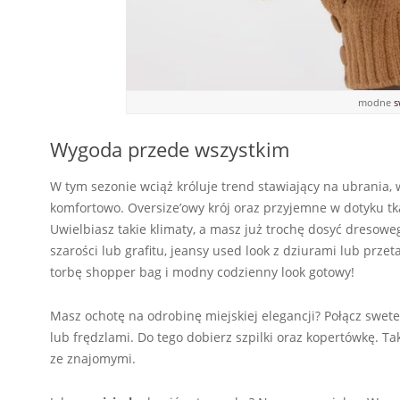
modne
s
Wygoda przede wszystkim
W tym sezonie wciąż króluje trend stawiający na ubrania, 
komfortowo. Oversize’owy krój oraz przyjemne w dotyku tkan
Uwielbiasz takie klimaty, a masz już trochę dosyć dresowe
szarości lub grafitu, jeansy used look z dziurami lub prz
torbę shopper bag i modny codzienny look gotowy!
Masz ochotę na odrobinę miejskiej elegancji? Połącz swet
lub frędzlami. Do tego dobierz szpilki oraz kopertówkę. T
ze znajomymi.