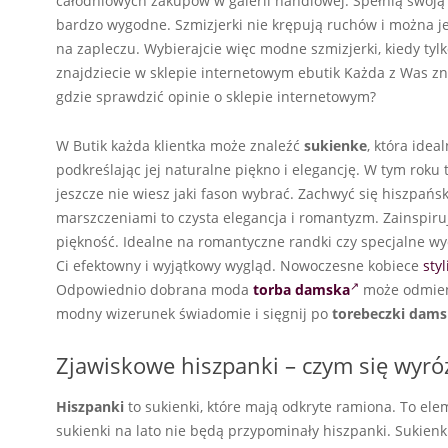
całodniowych zakupów w galerii handlowej. Spełnią swoją
bardzo wygodne. Szmizjerki nie krępują ruchów i można j
na zapleczu. Wybierajcie więc modne szmizjerki, kiedy tyl
znajdziecie w sklepie internetowym ebutik Każda z Was zn
gdzie sprawdzić opinie o sklepie internetowym?
W Butik każda klientka może znaleźć
sukienke
, która idea
podkreślając jej naturalne piękno i elegancję. W tym roku
jeszcze nie wiesz jaki fason wybrać. Zachwyć się hiszpańs
marszczeniami to czysta elegancja i romantyzm. Zainspiruj
piękność. Idealne na romantyczne randki czy specjalne wy
Ci efektowny i wyjątkowy wygląd. Nowoczesne kobiece
styl
Odpowiednio dobrana moda
torba damska
może odmieni
modny wizerunek świadomie i sięgnij po
torebeczki dams
Zjawiskowe hiszpanki – czym się wyró
Hiszpanki
to sukienki, które mają odkryte ramiona. To el
sukienki na lato nie będą przypominały hiszpanki. Sukien