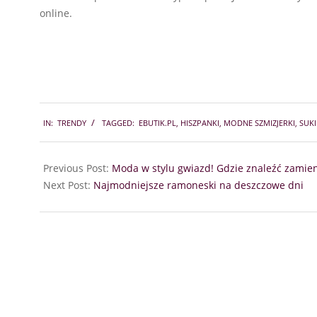
online.
2018-
IN:
TRENDY
TAGGED:
EBUTIK.PL
,
HISZPANKI
,
MODNE SZMIZJERKI
,
SUKI
08-
16
Previous Post:
Moda w stylu gwiazd! Gdzie znaleźć zamien
Next Post:
Najmodniejsze ramoneski na deszczowe dni