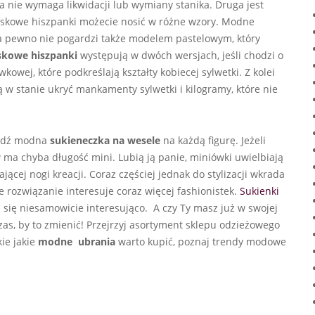
a nie wymaga likwidacji lub wymiany stanika. Druga jest
wiskowe hiszpanki możecie nosić w różne wzory. Modne
na pewno nie pogardzi także modelem pastelowym, który
skowe hiszpanki
występują w dwóch wersjach, jeśli chodzi o
owej, które podkreślają kształty kobiecej sylwetki. Z kolei
dą w stanie ukryć mankamenty sylwetki i kilogramy, które nie
najdź modna
sukieneczka na wesele
na każdą figurę. Jeżeli
w ma chyba długość mini. Lubią ją panie, miniówki uwielbiają
ącej nogi kreacji. Coraz częściej jednak do stylizacji wkrada
ie rozwiązanie interesuje coraz więcej fashionistek.
Sukienki
ą się niesamowicie interesująco. A czy Ty masz już w swojej
 czas, by to zmienić! Przejrzyj asortyment sklepu odzieżowego
kie jakie
modne ubrania
warto kupić, poznaj trendy modowe