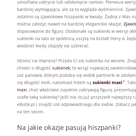
umożliwia zakrycie lub odsłonięcie ramion. Pierwsza wersj
bardziej wymagająca, ale za to wygląda wyśmienicie. Zja
ostatnio są zjawiskowe hiszpanki w kwiaty. Żadna z Was 
można założyć nawet na bardziej eleganckie okazje.
Zjawi
dopasowanie do figury. Doskonałe są sukienki w wersji ołówk
sukienki na lato ze spódnicą uszytą na kształt litery A, bę
wiedzieć kiedy zdążyły się uzbierać.
Idziesz na imprezę? Przyda Ci się sukienka na wesele. Z
chodzi o długość
sukienek
, to wciąż najwięcej zwolennikó
zaś panowie, którym podoba się widok partnerki w odsłaniaj
się długość midi, natomiast hitem są
sukienki maxi
. Tak
maxi
, choć właściwie zupełnie zakrywają figurę, prezentuj
szafie taką sukienkę? Jeśli nie, to już przyszedł najwyższy
eButik.pl i znajdź coś odpowiedniego dla siebie. Zobacz ja
na ten sezon.
Na jakie okazje pasują hiszpanki?