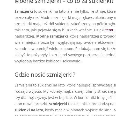
Modne szmizjerki – co to za sukienki?
Szmizjerki
to sukienki na lato, ale nie tylko. Te stroje, kt
przez cały rok. Modne szmizjerki mają rękaw zakończony 
szmizjerki mają też dół sukienki zakończony na półokrągło.
taki sam, jaki pojawia się w bluzkach właśnie. Dzięki
temu
najbardziej.
Modne szmizjerki
, które najbardziej przypad
wiele miejsc, a poza tym wyglądają naprawdę efektownie. B
zapadnie w pamięć wielu osobom. Podobają nam się także sz
jakbyście pożyczyły koszulę od swojego partnera. Są jednak 
wyglądają bardzo kobieco i seksownie.
Gdzie nosić szmizjerki?
Szmizjerki to sukienki na lato, które najlepiej sprawdzają 
rodzaju wyjścia. My kobiety, najbardziej lubimy stroić się 
czy dla mężczyzny, jest w błędzie. W końcu nikt inny, jeśli 
albo nowej broszki.
szmizjerki
to sukienki, które dadzą na
sukienki na lato
, kiedy macie w planach wyjście do kina.