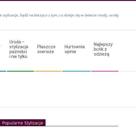
e stylizacje, bądź na bieżąco z tym, co dzieje się w świecie mody, urody
Uroda –
Najlepszy
y
stylizacja
Płaszcze
Hurtownia
butik z
paznokci
oversize
opinie
odzieżą
i nie tylko
Popularne Stylizacje