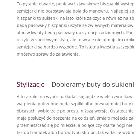
To pytanie otwarte, ponieważ zjawiskowe hiszpanki wyst
szmizjerki nie pozostawiają pola do manewru. Najlepiej s
hiszpanki to sukienki na lato, które założycie również na z
będą pasowały hiszpanki uszyte ze zwiewnych materiałów,
albo w kwiaty będą pasowały do sytuacji codziennych. Pam
uszyte w sportowym stylu, ale to wcale nie ujmuje im urok
szmizjerki są bardzo wygodne. To istotna kwestia szczególn
mnóstwo spraw do załatwienia.
Stylizacje
– Dobieramy buty do sukienk
A tu z kolei na wybór nakładać się będzie wiele czynników. 
wątpienia potrzebne będą szpilki albo przynajmniej buty n
obcasach, wybierzcie po prostu niższą wersję. Ostatecznie
mają posłużyć do noszenia na co dzień, śmiało możecie za
przemieszczać się po mieście, a bolące czy otarte nogi n
też do trampek albo butów typu slip-on. Jak widzicie wybó