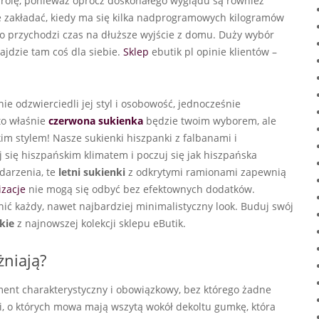
 rolę, ponieważ oprócz doskonałego wyglądu są również
e zakładać, kiedy ma się kilka nadprogramowych kilogramów
ko przychodzi czas na dłuższe wyjście z domu. Duży wybór
ajdzie tam coś dla siebie.
Sklep
ebutik pl opinie klientów –
lnie odzwierciedli jej styl i osobowość, jednocześnie
 to właśnie
czerwona sukienka
będzie twoim wyborem, ale
kim stylem! Nasze sukienki hiszpanki z falbanami i
 się hiszpańskim klimatem i poczuj się jak hiszpańska
darzenia, te
letni sukienki
z odkrytymi ramionami zapewnią
izacje
nie mogą się odbyć bez efektownych dodatków.
ć każdy, nawet najbardziej minimalistyczny look. Buduj swój
kie
z najnowszej kolekcji sklepu eButik.
żniają?
ement charakterystyczny i obowiązkowy, bez którego żadne
ki, o których mowa mają wszytą wokół dekoltu gumkę, która