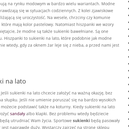
ępują na rynku modowym w bardzo wielu wariantach. Modne
prawdzają się w sytuacjach codziennych. Z kolei zjawiskowe
bliżającą się uroczystość. Na wesele, chrzciny czy komunie
 które mają kolor pastelowy. Natomiast hiszpanki we wzory
iętajcie, że modne są także sukienki bawełniane. Są one
u. Hiszpanki to sukienki na lato, które podobnie jak modne
ie wtedy, gdy za oknem żar leje się z nieba, a przed nami jest
i na lato
Jeśli sukienki na lato chcecie założyć na ważną okazję, bez
a słupku. Jeśli nie umienie poruszać się na bardzo wysokich
 możecie podstawić także na koturny. Kiedy sukienki na lato
łożyć
sandały
albo klapki. Bez problemu wtedy będziecie
ie będą utrudniać Wam życia. Sportowe
sukienki
będą pasowały
r jest naprawdę duży. Wystarczy zajrzeć na stronę sklepu