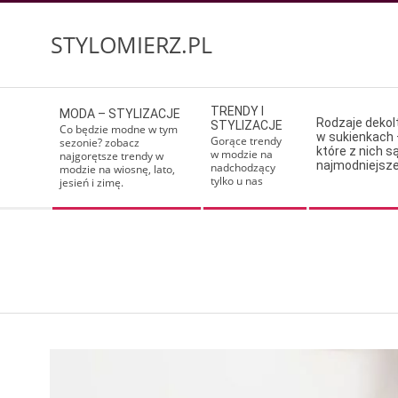
Skip
to
STYLOMIERZ.PL
content
Secondary
TRENDY I
MODA – STYLIZACJE
Navigation
Rodzaje deko
STYLIZACJE
Co będzie modne w tym
w sukienkach 
Menu
Gorące trendy
sezonie? zobacz
które z nich s
w modzie na
najgorętsze trendy w
najmodniejsz
nadchodzący
modzie na wiosnę, lato,
tylko u nas
jesień i zimę.