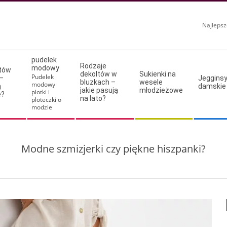
Najlepsz
pudelek
Rodzaje
modowy
ltów
dekoltów w
Sukienki na
Pudelek
–
Jeggins
bluzkach –
wesele
modowy
ą
damskie
jakie pasują
młodzieżowe
plotki i
e?
na lato?
ploteczki o
modzie
Modne szmizjerki czy piękne hiszpanki?