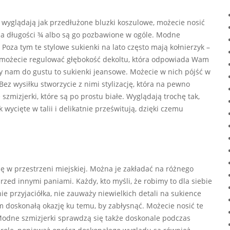
óre wyglądają jak przedłużone bluzki koszulowe, możecie nosić
na długości ¾ albo są go pozbawione w ogóle. Modne
 Poza tym te stylowe sukienki na lato często mają kołnierzyk –
możecie regulować głębokość dekoltu, która odpowiada Wam
ły nam do gustu to sukienki jeansowe. Możecie w nich pójść w
ez wysiłku stworzycie z nimi stylizację, która na pewno
mizjerki, które są po prostu białe. Wyglądają trochę tak,
wycięte w talii i delikatnie prześwitują, dzięki czemu
się w przestrzeni miejskiej. Można je zakładać na różnego
przed innymi paniami. Każdy, kto myśli, że robimy to dla siebie
nie przyjaciółka, nie zauważy niewielkich detali na sukience
m doskonałą okazję ku temu, by zabłysnąć. Możecie nosić te
 Modne szmizjerki sprawdzą się także doskonale podczas