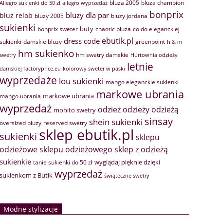
bluza 2005
bluza champion
Allegro sukienki do 50 zł
allegro wyprzedaż
bonprix
bluzy dla par
bluz relab
bluzy 2005
bluzy jordana
sukienki
buty
bonprix sweter
chaotic bluza
co do eleganckiej
ebutik.pl
dress code
sukienki
greenpoint
damskie bluzy
h & m
hm sukienko
hm swetry damskie
swetry
Hurtownia odzieży
letnie
damskiej factoryprice.eu
kolorowy sweter w paski
wyprzedaże
lou sukienki
mango eleganckie sukienki
markowe ubrania
markowe ubrania
mango ubrania
wyprzedaż
odzież
odzieży
odzieżą
mohito swetry
sinsay
shein sukienki
oversized bluzy
reserved swetry
sklep ebutik.pl
sukienki
sklepu
sklep z odzieżą
odzieżowe
sklepu odzieżowego
sukienkie
wyglądaj pięknie dzięki
tanie sukienki do 50 zł
wyprzedaż
sukienkom z Butik
świąteczne swetry
Modne stylizacje