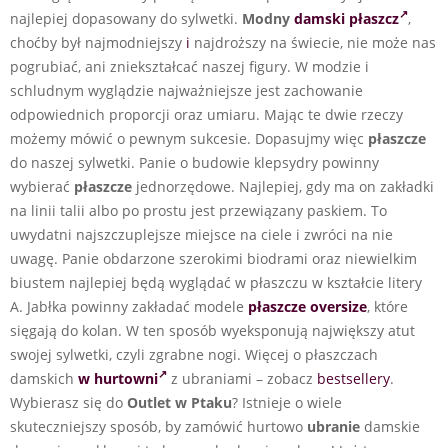
najlepiej dopasowany do sylwetki.
Modny
damski płaszcz
,
choćby był najmodniejszy
i
najdroższy na świecie, nie może nas
pogrubiać, ani zniekształcać naszej figury. W modzie i
schludnym wyglądzie najważniejsze jest zachowanie
odpowiednich proporcji oraz umiaru. Mając te dwie rzeczy
możemy mówić o pewnym sukcesie. Dopasujmy więc
płaszcze
do naszej sylwetki. Panie o budowie klepsydry powinny
wybierać
płaszcze
jednorzędowe. Najlepiej, gdy ma on zakładki
na linii talii albo po prostu jest przewiązany paskiem. To
uwydatni najszczuplejsze miejsce na ciele i zwróci na nie
uwagę. Panie obdarzone szerokimi biodrami oraz niewielkim
biustem najlepiej będą wyglądać w płaszczu w kształcie litery
A. Jabłka powinny zakładać modele
płaszcze oversize
, które
sięgają do kolan. W ten sposób wyeksponują największy atut
swojej sylwetki, czyli zgrabne nogi. Więcej o płaszczach
damskich
w hurtowni
z ubraniami – zobacz
bestsellery
.
Wybierasz się do
Outlet w Ptaku
? Istnieje o wiele
skuteczniejszy sposób, by zamówić hurtowo
ubranie
damskie