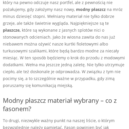
który na pewno odczuje nasz portfel, ale z pewnością nie
pożałujemy, gdy założymy nasz nowy,
modny płaszcz
na mróz
minus dziesięć stopni. Wełniany materiał nie tylko dobrze
grzeje, ale także świetnie wygląda. Najpiękniejsze są te
płaszcze,
które są wykonane z jasnych splotów nici o
stonowanych odcieniach. Jako że wiosna zawita do nas już
niebawem można ożywić nasze kurtki fioletowymi albo
turkusowymi szalikami, które będą bardzo modne za niecały
miesiąc. W ten sposób będziemy o krok do przodu z modowymi
dodatkami. Wełna ma jeszcze jedną zaletę. Nie tylko utrzymuje
ciepło, ale też doskonale je odprowadza. W związku z tym nie
pocimy się, a to szczególnie ważne w przypadku, gdy zimą
poruszamy się komunikacją miejską.
Modny płaszcz materiał wybrany – co z
fasonem?
To drugi, niezwykle ważny punkt na naszej liście, o którym
bezwzględnie należy pamiętać. Fason powinien być jak