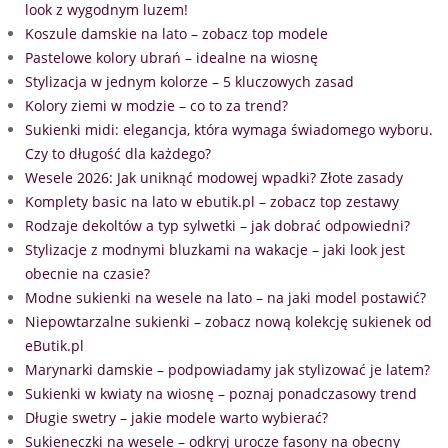
look z wygodnym luzem!
Koszule damskie na lato – zobacz top modele
Pastelowe kolory ubrań – idealne na wiosnę
Stylizacja w jednym kolorze – 5 kluczowych zasad
Kolory ziemi w modzie – co to za trend?
Sukienki midi: elegancja, która wymaga świadomego wyboru.
Czy to długość dla każdego?
Wesele 2026: Jak uniknąć modowej wpadki? Złote zasady
Komplety basic na lato w ebutik.pl – zobacz top zestawy
Rodzaje dekoltów a typ sylwetki – jak dobrać odpowiedni?
Stylizacje z modnymi bluzkami na wakacje – jaki look jest
obecnie na czasie?
Modne sukienki na wesele na lato – na jaki model postawić?
Niepowtarzalne sukienki – zobacz nową kolekcję sukienek od
eButik.pl
Marynarki damskie – podpowiadamy jak stylizować je latem?
Sukienki w kwiaty na wiosnę – poznaj ponadczasowy trend
Długie swetry – jakie modele warto wybierać?
Sukieneczki na wesele – odkryj urocze fasony na obecny