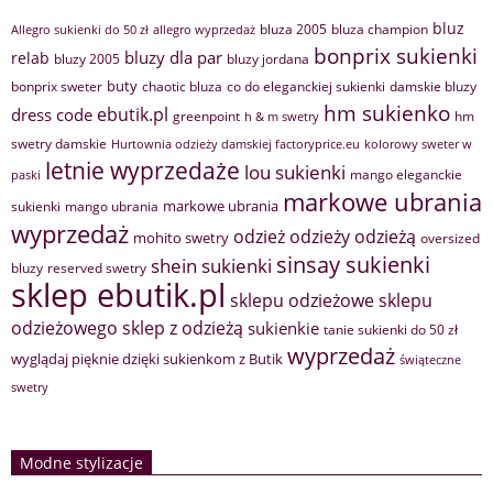
bluz
bluza 2005
bluza champion
Allegro sukienki do 50 zł
allegro wyprzedaż
bonprix sukienki
bluzy dla par
relab
bluzy 2005
bluzy jordana
buty
bonprix sweter
chaotic bluza
co do eleganckiej sukienki
damskie bluzy
hm sukienko
ebutik.pl
dress code
greenpoint
hm
h & m swetry
swetry damskie
Hurtownia odzieży damskiej factoryprice.eu
kolorowy sweter w
letnie wyprzedaże
lou sukienki
mango eleganckie
paski
markowe ubrania
markowe ubrania
sukienki
mango ubrania
wyprzedaż
odzież
odzieży
odzieżą
mohito swetry
oversized
sinsay sukienki
shein sukienki
bluzy
reserved swetry
sklep ebutik.pl
sklepu odzieżowe
sklepu
sklep z odzieżą
odzieżowego
sukienkie
tanie sukienki do 50 zł
wyprzedaż
wyglądaj pięknie dzięki sukienkom z Butik
świąteczne
swetry
Modne stylizacje