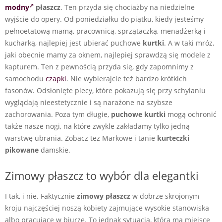
modny
płaszcz
. Ten przyda się chociażby na niedzielne
wyjście do opery. Od poniedziałku do piątku, kiedy jesteśmy
pełnoetatową mamą, pracownicą, sprzątaczką, menadżerką i
kucharką, najlepiej jest ubierać puchowe
kurtki
. A w taki mróz,
jaki obecnie mamy za oknem, najlepiej sprawdzą się modele z
kapturem. Ten z pewnością przyda się, gdy zapomnimy z
samochodu
czapki
. Nie wybierajcie też bardzo krótkich
fasonów. Odsłonięte plecy, które pokazują się przy schylaniu
wyglądają nieestetycznie i są narażone na szybsze
zachorowania. Poza tym długie,
puchowe kurtki
mogą ochronić
także nasze nogi, na które zwykle zakładamy tylko jedną
warstwę ubrania. Zobacz tez
Markowe i tanie
kurteczki
pikowane
damskie.
Zimowy płaszcz to wybór dla elegantki
I tak, i nie. Faktycznie
zimowy płaszcz
w dobrze skrojonym
kroju najczęściej noszą kobiety zajmujące wysokie stanowiska
albo pracujące w biurze. To jednak sytuacja, która ma miejsce