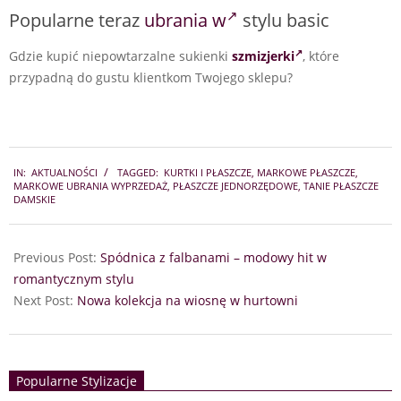
Popularne teraz
ubrania w
stylu basic
Gdzie kupić niepowtarzalne sukienki
szmizjerki
, które
przypadną do gustu klientkom Twojego sklepu?
2024-
IN:
AKTUALNOŚCI
TAGGED:
KURTKI I PŁASZCZE
,
MARKOWE PŁASZCZE
,
10-
MARKOWE UBRANIA WYPRZEDAŻ
,
PŁASZCZE JEDNORZĘDOWE
,
TANIE PŁASZCZE
06
DAMSKIE
Previous Post:
Spódnica z falbanami – modowy hit w
romantycznym stylu
Next Post:
Nowa kolekcja na wiosnę w hurtowni
Popularne Stylizacje