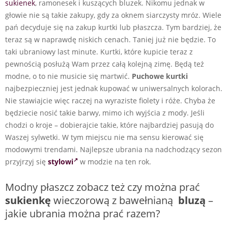
sukienek
, ramonesek i kuszących bluzek. Nikomu jednak w
głowie nie są takie zakupy, gdy za oknem siarczysty mróz. Wiele
pań decyduje się na zakup kurtki lub płaszcza. Tym bardziej, że
teraz są w naprawdę niskich cenach. Taniej już nie będzie. To
taki ubraniowy last minute. Kurtki, które kupicie teraz z
pewnością posłużą Wam przez całą kolejną zimę. Będą też
modne, o to nie musicie się martwić.
Puchowe kurtki
najbezpieczniej jest jednak kupować w uniwersalnych kolorach.
Nie stawiajcie więc raczej na wyraziste fiolety i róże. Chyba że
będziecie nosić takie barwy, mimo ich wyjścia z mody. Jeśli
chodzi o kroje – dobierajcie takie, które najbardziej pasują do
Waszej sylwetki. W tym miejscu nie ma sensu kierować się
modowymi trendami. Najlepsze ubrania na nadchodzący sezon
przyjrzyj się
stylowi
w modzie na ten rok.
Modny płaszcz zobacz też czy można prać
sukienkę
wieczorową z bawełnianą
bluzą
–
jakie ubrania można prać razem?