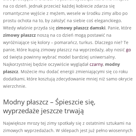
na co dzień. Jednak przecież każdej kobiecie zdarza się
romantyczne wyjście z mężem, wesele w środku zimy albo po
prostu ochota na to, by założyć na siebie coś eleganckiego.
Wtedy właśnie przyda się
zimowy płaszcz damski
. Panie, które
zimowy płaszcz
noszą na co dzień mogą postawić na
wyróżniające się kolory – pomarańcz, turkus. Dlaczego nie? Te
panie, które kupią zimowy płaszcz na wyprzedaży, aby nosić
go
od święta powinny wybrać model bardziej uniwersalny.
Najkorzystniej będzie oczywiście wyglądał
czarny
,
modny
płaszcz
. Możecie mu dodać energii zmieniającymi się co roku
dodatkami, które kosztują zdecydowanie mniej niż samo okrycie
wierzchnie.
Modny płaszcz – Śpieszcie się,
wyprzedaże jeszcze trwają
Największe mrozy tej zimy spotkały się z ostatnimi sztukami na
zimowych wyprzedażach. W sklepach jest już pełno wiosennych