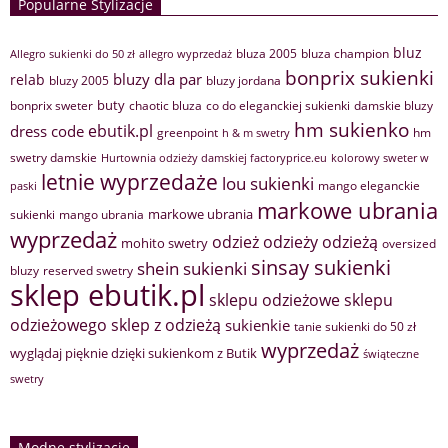
Popularne Stylizacje
bluz
bluza 2005
bluza champion
Allegro sukienki do 50 zł
allegro wyprzedaż
bonprix sukienki
bluzy dla par
relab
bluzy 2005
bluzy jordana
buty
bonprix sweter
chaotic bluza
co do eleganckiej sukienki
damskie bluzy
hm sukienko
ebutik.pl
dress code
greenpoint
hm
h & m swetry
swetry damskie
Hurtownia odzieży damskiej factoryprice.eu
kolorowy sweter w
letnie wyprzedaże
lou sukienki
mango eleganckie
paski
markowe ubrania
markowe ubrania
sukienki
mango ubrania
wyprzedaż
odzież
odzieży
odzieżą
mohito swetry
oversized
sinsay sukienki
shein sukienki
bluzy
reserved swetry
sklep ebutik.pl
sklepu odzieżowe
sklepu
sklep z odzieżą
odzieżowego
sukienkie
tanie sukienki do 50 zł
wyprzedaż
wyglądaj pięknie dzięki sukienkom z Butik
świąteczne
swetry
Modne stylizacje