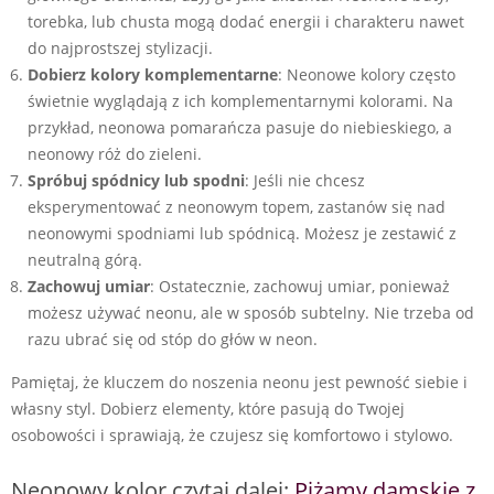
torebka, lub chusta mogą dodać energii i charakteru nawet
do najprostszej stylizacji.
Dobierz kolory komplementarne
: Neonowe kolory często
świetnie wyglądają z ich komplementarnymi kolorami. Na
przykład, neonowa pomarańcza pasuje do niebieskiego, a
neonowy róż do zieleni.
Spróbuj spódnicy lub spodni
: Jeśli nie chcesz
eksperymentować z neonowym topem, zastanów się nad
neonowymi spodniami lub spódnicą. Możesz je zestawić z
neutralną górą.
Zachowuj umiar
: Ostatecznie, zachowuj umiar, ponieważ
możesz używać neonu, ale w sposób subtelny. Nie trzeba od
razu ubrać się od stóp do głów w neon.
Pamiętaj, że kluczem do noszenia neonu jest pewność siebie i
własny styl. Dobierz elementy, które pasują do Twojej
osobowości i sprawiają, że czujesz się komfortowo i stylowo.
Neonowy kolor czytaj dalej:
Piżamy damskie z