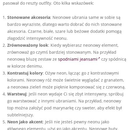
pasował do reszty outfity. Oto kilka wskazówek:
Stonowane akcesoria
: Neonowe ubrania same w sobie są
bardzo wyraziste, dlatego warto dobrać do nich stonowane
akcesoria. Czarne, białe, szare lub beżowe dodatki pomogą
złagodzić intensywność neonu.
Zrównoważony look
: Kiedy wybierasz neonowy element,
zrównoważ go czymś bardziej stonowanym. Na przykład
neonową bluzę zestaw ze
spodniami jeansami
czy spódnicą
w kolorze denimu.
Kontrastuj kolory
: Ożyw neon, łącząc go z kontrastowymi
kolorami. Neonowy róż może świetnie wyglądać z granatem,
a neonowa zieleń może pięknie komponować się z czerwoną.
Warstwuj
: Jeśli neon wydaje Ci się zbyt intensywny, spróbuj
go warstwować z innymi ubraniami. Na przykład, neonowy
top można założyć pod marynarkę czy sweter, aby efekt był
subtelniejszy.
Neon jako akcent
: Jeśli nie jesteś pewny neonu jako
głównego elementu, użyj go jako akcentu. Neonowe buty,