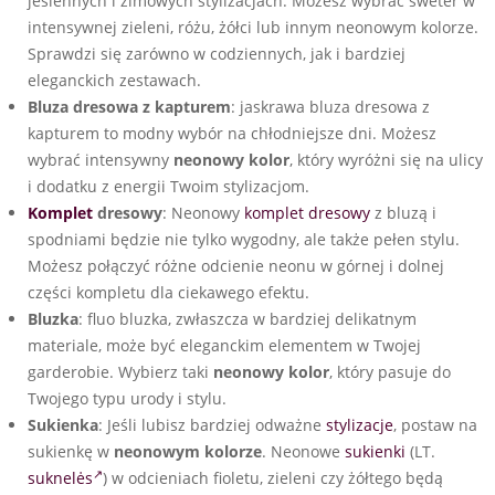
jesiennych i zimowych stylizacjach. Możesz wybrać sweter w
intensywnej zieleni, różu, żółci lub innym neonowym kolorze.
Sprawdzi się zarówno w codziennych, jak i bardziej
eleganckich zestawach.
Bluza dresowa z kapturem
: jaskrawa bluza dresowa z
kapturem to modny wybór na chłodniejsze dni. Możesz
wybrać intensywny
neonowy kolor
, który wyróżni się na ulicy
i dodatku z energii Twoim stylizacjom.
Komplet
dresowy
: Neonowy
komplet dresowy
z bluzą i
spodniami będzie nie tylko wygodny, ale także pełen stylu.
Możesz połączyć różne odcienie neonu w górnej i dolnej
części kompletu dla ciekawego efektu.
Bluzka
: fluo bluzka, zwłaszcza w bardziej delikatnym
materiale, może być eleganckim elementem w Twojej
garderobie. Wybierz taki
neonowy kolor
, który pasuje do
Twojego typu urody i stylu.
Sukienka
: Jeśli lubisz bardziej odważne
stylizacje
, postaw na
sukienkę w
neonowym kolorze
. Neonowe
sukienki
(LT.
suknelės
) w odcieniach fioletu, zieleni czy żółtego będą