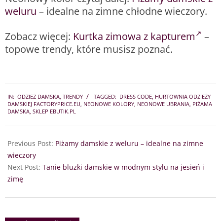
weluru
– idealne na zimne chłodne wieczory.
Zobacz więcej:
Kurtka zimowa z kapturem
–
topowe trendy, które musisz poznać.
2023-
IN:
ODZIEŻ DAMSKA
,
TRENDY
TAGGED:
DRESS CODE
,
HURTOWNIA ODZIEŻY
10-
DAMSKIEJ FACTORYPRICE.EU
,
NEONOWE KOLORY
,
NEONOWE UBRANIA
,
PIŻAMA
18
DAMSKA
,
SKLEP EBUTIK.PL
Previous Post:
Piżamy damskie z weluru – idealne na zimne
wieczory
Next Post:
Tanie bluzki damskie w modnym stylu na jesień i
zimę