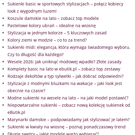
Sukienki basic w sportowych stylizacjach – połącz kobiecy
look z wygodnym luzem!
Koszule damskie na lato – zobacz top modele
Pastelowe kolory ubrań – idealne na wiosnę
Stylizacja w jednym kolorze – 5 kluczowych zasad
Kolory ziemi w modzie – co to za trend?
Sukienki midi: elegancja, która wymaga świadomego wyboru.
Czy to długość dla każdego?
Wesele 2026: Jak uniknąć modowej wpadki? Złote zasady
Komplety basic na lato w ebutik.pl – zobacz top zestawy
Rodzaje dekoltów a typ sylwetki – jak dobrać odpowiedni?
Stylizacje z modnymi bluzkami na wakacje – jaki look jest
obecnie na czasie?
Modne sukienki na wesele na lato – na jaki model postawić?
Niepowtarzalne sukienki – zobacz nową kolekcję sukienek od
eButik.pl
Marynarki damskie – podpowiadamy jak stylizować je latem?
Sukienki w kwiaty na wiosnę – poznaj ponadczasowy trend
Długie swetry – jakie modele warto wybierać?