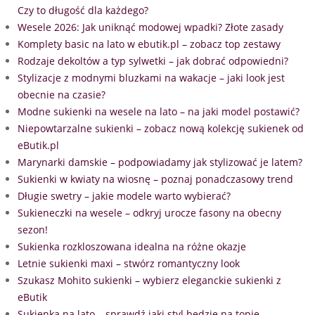
Czy to długość dla każdego?
Wesele 2026: Jak uniknąć modowej wpadki? Złote zasady
Komplety basic na lato w ebutik.pl – zobacz top zestawy
Rodzaje dekoltów a typ sylwetki – jak dobrać odpowiedni?
Stylizacje z modnymi bluzkami na wakacje – jaki look jest
obecnie na czasie?
Modne sukienki na wesele na lato – na jaki model postawić?
Niepowtarzalne sukienki – zobacz nową kolekcję sukienek od
eButik.pl
Marynarki damskie – podpowiadamy jak stylizować je latem?
Sukienki w kwiaty na wiosnę – poznaj ponadczasowy trend
Długie swetry – jakie modele warto wybierać?
Sukieneczki na wesele – odkryj urocze fasony na obecny
sezon!
Sukienka rozkloszowana idealna na różne okazje
Letnie sukienki maxi – stwórz romantyczny look
Szukasz Mohito sukienki – wybierz eleganckie sukienki z
eButik
Sukienka na lato – sprawdź jaki styl będzie na topie