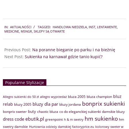
2024-
IN:
AKTUALNOŚCI
TAGGED:
HANDLOWA NIEDZIELA
,
INST
,
LENTAMENTE
,
10-
MEDICINE
,
MSNGR
,
SKLEPY SĄ OTWARTE
31
Previous Post:
Na poranne bieganie po parku i na bieżnię
Next Post:
Sukienka na karnawał gdzie tanio kupić?
Popularne Stylizacje
bluz
bluza 2005
bluza champion
Allegro sukienki do 50 zł
allegro wyprzedaż
bonprix sukienki
bluzy dla par
relab
bluzy 2005
bluzy jordana
buty
bonprix sweter
chaotic bluza
co do eleganckiej sukienki
damskie bluzy
hm sukienko
ebutik.pl
dress code
greenpoint
hm
h & m swetry
swetry damskie
Hurtownia odzieży damskiej factoryprice.eu
kolorowy sweter w