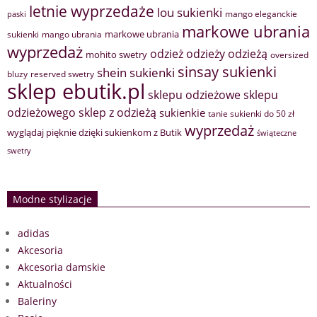
letnie wyprzedaże
lou sukienki
mango eleganckie
paski
markowe ubrania
markowe ubrania
sukienki
mango ubrania
wyprzedaż
odzież
odzieży
odzieżą
mohito swetry
oversized
sinsay sukienki
shein sukienki
bluzy
reserved swetry
sklep ebutik.pl
sklepu odzieżowe
sklepu
sklep z odzieżą
odzieżowego
sukienkie
tanie sukienki do 50 zł
wyprzedaż
wyglądaj pięknie dzięki sukienkom z Butik
świąteczne
swetry
Modne stylizacje
adidas
Akcesoria
Akcesoria damskie
Aktualności
Baleriny