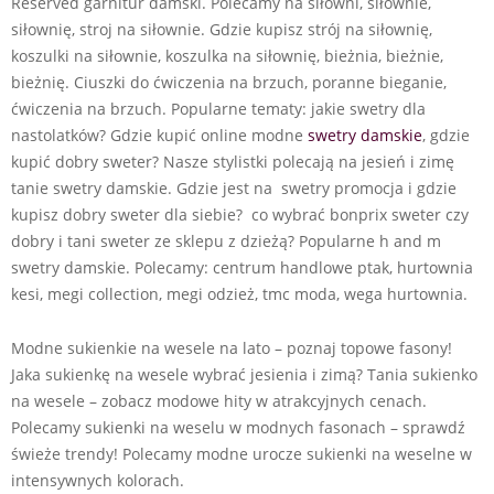
Reserved garnitur damski. Polecamy na siłowni, siłownie,
siłownię, stroj na siłownie. Gdzie kupisz strój na siłownię,
koszulki na siłownie, koszulka na siłownię, bieżnia, bieżnie,
bieżnię. Ciuszki do ćwiczenia na brzuch, poranne bieganie,
ćwiczenia na brzuch. Popularne tematy: jakie swetry dla
nastolatków? Gdzie kupić online modne
swetry damskie
, gdzie
kupić dobry sweter? Nasze stylistki polecają na jesień i zimę
tanie swetry damskie. Gdzie jest na swetry promocja i gdzie
kupisz dobry sweter dla siebie? co wybrać bonprix sweter czy
dobry i tani sweter ze sklepu z dzieżą? Popularne h and m
swetry damskie. Polecamy: centrum handlowe ptak, hurtownia
kesi, megi collection, megi odzież, tmc moda, wega hurtownia.
Modne sukienkie na wesele na lato – poznaj topowe fasony!
Jaka sukienkę na wesele wybrać jesienia i zimą? Tania sukienko
na wesele – zobacz modowe hity w atrakcyjnych cenach.
Polecamy sukienki na weselu w modnych fasonach – sprawdź
świeże trendy! Polecamy modne urocze sukienki na weselne w
intensywnych kolorach.