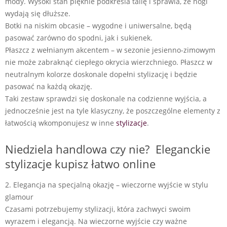
mody. Wysoki stan pięknie podkreśla talię i sprawia, że nogi
wydają się dłuższe.
Botki na niskim obcasie – wygodne i uniwersalne, będą
pasować zarówno do spodni, jak i sukienek.
Płaszcz z wełnianym akcentem – w sezonie jesienno-zimowym
nie może zabraknąć ciepłego okrycia wierzchniego. Płaszcz w
neutralnym kolorze doskonale dopełni stylizację i będzie
pasować na każdą okazję.
Taki zestaw sprawdzi się doskonale na codzienne wyjścia, a
jednocześnie jest na tyle klasyczny, że poszczególne elementy z
łatwością wkomponujesz w inne
stylizacje
.
Niedziela handlowa czy nie? Eleganckie
stylizacje kupisz łatwo online
2. Elegancja na specjalną okazję – wieczorne wyjście w stylu
glamour
Czasami potrzebujemy stylizacji, która zachwyci swoim
wyrazem i elegancją. Na wieczorne wyjście czy ważne