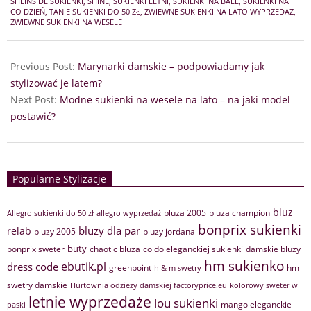
SHEINSIDE SUKIENKI
,
SHINE
,
SUKIENKI LETNI
,
SUKIENKI NA BALE
,
SUKIENKI NA
CO DZIEŃ
,
TANIE SUKIENKI DO 50 ZŁ
,
ZWIEWNE SUKIENKI NA LATO WYPRZEDAŻ
,
ZWIEWNE SUKIENKI NA WESELE
Previous Post:
Marynarki damskie – podpowiadamy jak
stylizować je latem?
Next Post:
Modne sukienki na wesele na lato – na jaki model
postawić?
Popularne Stylizacje
bluz
bluza 2005
bluza champion
Allegro sukienki do 50 zł
allegro wyprzedaż
bonprix sukienki
bluzy dla par
relab
bluzy 2005
bluzy jordana
buty
bonprix sweter
chaotic bluza
co do eleganckiej sukienki
damskie bluzy
hm sukienko
ebutik.pl
dress code
greenpoint
hm
h & m swetry
swetry damskie
Hurtownia odzieży damskiej factoryprice.eu
kolorowy sweter w
letnie wyprzedaże
lou sukienki
mango eleganckie
paski