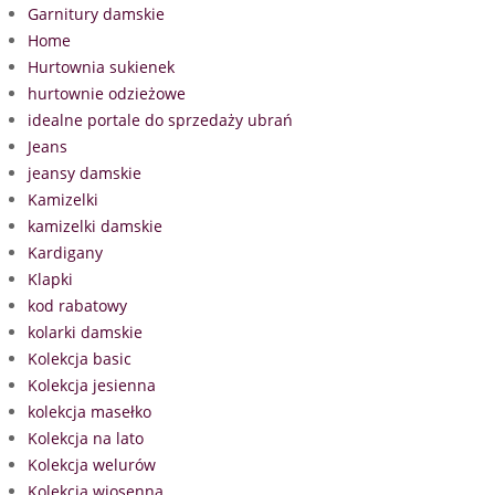
Garnitury damskie
Home
Hurtownia sukienek
hurtownie odzieżowe
idealne portale do sprzedaży ubrań
Jeans
jeansy damskie
Kamizelki
kamizelki damskie
Kardigany
Klapki
kod rabatowy
kolarki damskie
Kolekcja basic
Kolekcja jesienna
kolekcja masełko
Kolekcja na lato
Kolekcja welurów
Kolekcja wiosenna