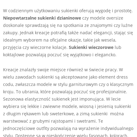
W codziennym użytkowaniu sukienki oferują wygodę i prostotę.
Niepowtarzalne sukienki dzianinowe
czy modele oversize
doskonale sprawdzają się na spotkania ze znajomymi czy luźne
zakupy. Jednak kreacje potrafią także nadać elegancji, stając się
idealnym wyborem na oficjalne okazje, takie jak wesela,
przyjęcia czy wieczorne kolacje.
Sukienki wieczorowe
lub
koktajlowe pozwalają poczuć się wyjątkowo i elegancko.
Kreacje znalazły swoje miejsce również w świecie pracy. W
wielu zawodach sukienki są akceptowane jako element dress
codu, zwłaszcza modele w stylu garniturowym czy o klasycznym
kroju. To ubrania, które pozwalają poczuć się profesjonalnie.
Sezonowa elastyczność sukienek jest imponująca. W lecie
wybiera się lekkie i zwiewne modele, wiosną i jesienią sukienki
z długim rękawem lub sweterkowe, a zimą sukienki można
warstwować z grubymi rajstopami i swetrami. Te
jednoczęściowe outfity pozwalają na wyrażenie indywidualnego
stylu. Dostępne są w nieskończenie wielu fasonach, kolorach,