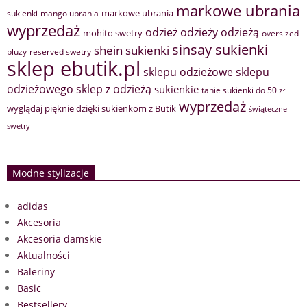
markowe ubrania
markowe ubrania
sukienki
mango ubrania
wyprzedaż
odzież
odzieży
odzieżą
mohito swetry
oversized
sinsay sukienki
shein sukienki
bluzy
reserved swetry
sklep ebutik.pl
sklepu odzieżowe
sklepu
sklep z odzieżą
odzieżowego
sukienkie
tanie sukienki do 50 zł
wyprzedaż
wyglądaj pięknie dzięki sukienkom z Butik
świąteczne
swetry
Modne stylizacje
adidas
Akcesoria
Akcesoria damskie
Aktualności
Baleriny
Basic
Bestsellery