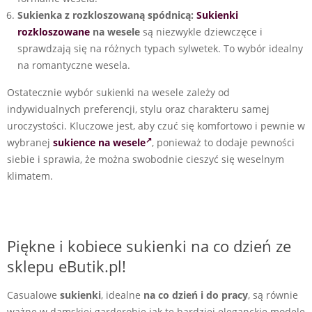
Sukienka z rozkloszowaną spódnicą:
Sukienki
rozkloszowane
na wesele
są niezwykle dziewczęce i
sprawdzają się na różnych typach sylwetek. To wybór idealny
na romantyczne wesela.
Ostatecznie wybór sukienki na wesele zależy od
indywidualnych preferencji, stylu oraz charakteru samej
uroczystości. Kluczowe jest, aby czuć się komfortowo i pewnie w
wybranej
sukience na wesele
, ponieważ to dodaje pewności
siebie i sprawia, że można swobodnie cieszyć się weselnym
klimatem.
Piękne i kobiece sukienki na co dzień ze
sklepu eButik.pl!
Casualowe
sukienki
, idealne
na co dzień i do pracy
, są równie
ważne w damskiej garderobie jak te bardziej eleganckie modele