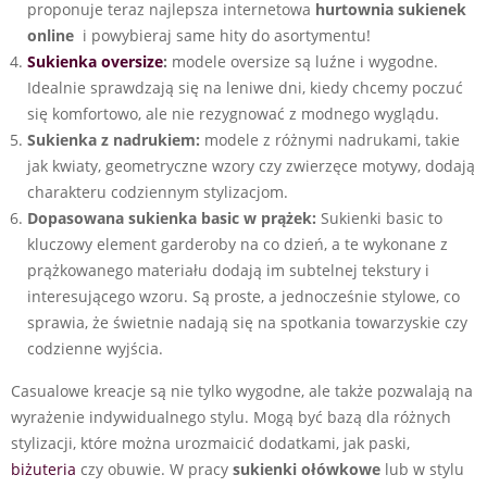
proponuje teraz najlepsza internetowa
hurtownia sukienek
online
i powybieraj same hity do asortymentu!
Sukienka oversize
:
modele oversize są luźne i wygodne.
Idealnie sprawdzają się na leniwe dni, kiedy chcemy poczuć
się komfortowo, ale nie rezygnować z modnego wyglądu.
Sukienka z nadrukiem:
modele z różnymi nadrukami, takie
jak kwiaty, geometryczne wzory czy zwierzęce motywy, dodają
charakteru codziennym stylizacjom.
Dopasowana sukienka basic w prążek:
Sukienki basic to
kluczowy element garderoby na co dzień, a te wykonane z
prążkowanego materiału dodają im subtelnej tekstury i
interesującego wzoru. Są proste, a jednocześnie stylowe, co
sprawia, że świetnie nadają się na spotkania towarzyskie czy
codzienne wyjścia.
Casualowe kreacje są nie tylko wygodne, ale także pozwalają na
wyrażenie indywidualnego stylu. Mogą być bazą dla różnych
stylizacji, które można urozmaicić dodatkami, jak paski,
biżuteria
czy obuwie. W pracy
sukienki ołówkowe
lub w stylu