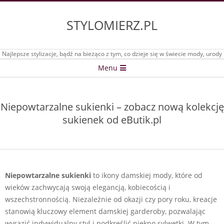
Skip
to
STYLOMIERZ.PL
content
Najlepsze stylizacje, bądź na bieżąco z tym, co dzieje się w świecie mody, urody
Secondary
Menu
Navigation
Menu
Niepowtarzalne sukienki – zobacz nową kolekcję
sukienek od eButik.pl
Niepowtarzalne sukienki
to ikony damskiej mody, które od
wieków zachwycają swoją elegancją, kobiecością i
wszechstronnością. Niezależnie od okazji czy pory roku, kreacje
stanowią kluczowy element damskiej garderoby, pozwalając
wyrazić indywidualny styl i podkreślić piękno sylwetki. W tym