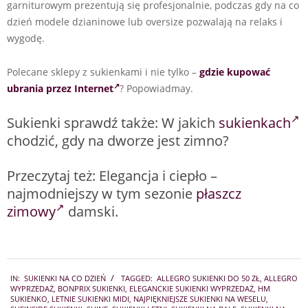
garniturowym prezentują się profesjonalnie, podczas gdy na co
dzień modele dzianinowe lub oversize pozwalają na relaks i
wygodę.
Polecane sklepy z sukienkami i nie tylko –
gdzie kupować
ubrania przez Internet
? Popowiadmay.
Sukienki sprawdź także: W jakich
sukienkach
chodzić, gdy na dworze jest zimno?
Przeczytaj też: Elegancja i ciepło –
najmodniejszy w tym sezonie
płaszcz
zimowy
damski.
2026-
IN:
SUKIENKI NA CO DZIEŃ
TAGGED:
ALLEGRO SUKIENKI DO 50 ZŁ
,
ALLEGRO
06-
WYPRZEDAŻ
,
BONPRIX SUKIENKI
,
ELEGANCKIE SUKIENKI WYPRZEDAŻ
,
HM
15
SUKIENKO
,
LETNIE SUKIENKI MIDI
,
NAJPIĘKNIEJSZE SUKIENKI NA WESELU
,