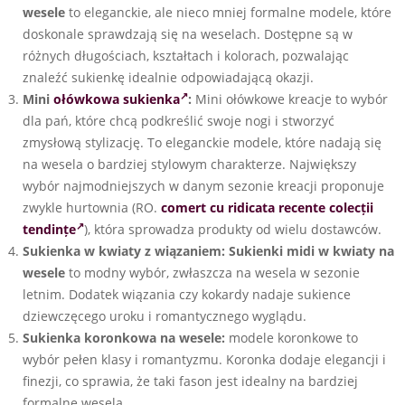
wesele
to eleganckie, ale nieco mniej formalne modele, które
doskonale sprawdzają się na weselach. Dostępne są w
różnych długościach, kształtach i kolorach, pozwalając
znaleźć sukienkę idealnie odpowiadającą okazji.
Mini
ołówkowa sukienka
:
Mini ołówkowe kreacje to wybór
dla pań, które chcą podkreślić swoje nogi i stworzyć
zmysłową stylizację. To eleganckie modele, które nadają się
na wesela o bardziej stylowym charakterze. Największy
wybór najmodniejszych w danym sezonie kreacji proponuje
zwykle hurtownia (RO.
comert cu ridicata recente colecții
tendințe
), która sprowadza produkty od wielu dostawców.
Sukienka w kwiaty z wiązaniem:
Sukienki midi w kwiaty na
wesele
to modny wybór, zwłaszcza na wesela w sezonie
letnim. Dodatek wiązania czy kokardy nadaje sukience
dziewczęcego uroku i romantycznego wyglądu.
Sukienka koronkowa na wesele:
modele koronkowe to
wybór pełen klasy i romantyzmu. Koronka dodaje elegancji i
finezji, co sprawia, że taki fason jest idealny na bardziej
formalne wesela.