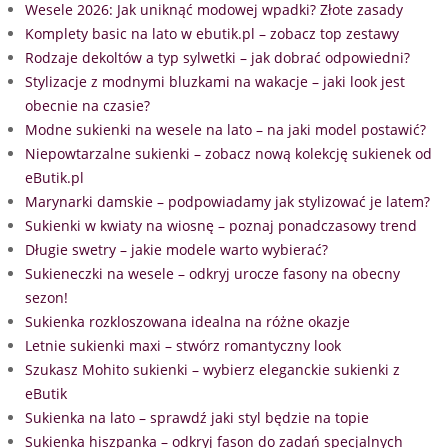
Wesele 2026: Jak uniknąć modowej wpadki? Złote zasady
Komplety basic na lato w ebutik.pl – zobacz top zestawy
Rodzaje dekoltów a typ sylwetki – jak dobrać odpowiedni?
Stylizacje z modnymi bluzkami na wakacje – jaki look jest
obecnie na czasie?
Modne sukienki na wesele na lato – na jaki model postawić?
Niepowtarzalne sukienki – zobacz nową kolekcję sukienek od
eButik.pl
Marynarki damskie – podpowiadamy jak stylizować je latem?
Sukienki w kwiaty na wiosnę – poznaj ponadczasowy trend
Długie swetry – jakie modele warto wybierać?
Sukieneczki na wesele – odkryj urocze fasony na obecny
sezon!
Sukienka rozkloszowana idealna na różne okazje
Letnie sukienki maxi – stwórz romantyczny look
Szukasz Mohito sukienki – wybierz eleganckie sukienki z
eButik
Sukienka na lato – sprawdź jaki styl będzie na topie
Sukienka hiszpanka – odkryj fason do zadań specjalnych