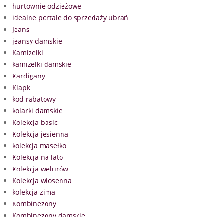
hurtownie odzieżowe
idealne portale do sprzedaży ubrań
Jeans
jeansy damskie
Kamizelki
kamizelki damskie
Kardigany
Klapki
kod rabatowy
kolarki damskie
Kolekcja basic
Kolekcja jesienna
kolekcja masełko
Kolekcja na lato
Kolekcja welurów
Kolekcja wiosenna
kolekcja zima
Kombinezony
Kombinezony damskie