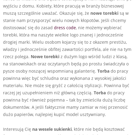
wyjściu z domu. Kobiety, które pracują w branży biznesowej
muszą szczególnie uważać. Okazuje się, że
nowe torebki
są w
stanie nam przysporzyć wielu nowych kłopotów. Jeśli chcemy
dostosować się do zasad
dress code
, nie możemy wybierać
torebki, która ma naszyte wielkie logo znanej i jednocześnie
drogiej marki. Wielu osobom kojarzy się to z okazem prestiżu,
władzy i jednocześnie obfitej zawartości portfela, ale nie na tym
rzecz polega.
Nowe torebki
z dużym logo wśród ludzi z klasą,
na stanowiskach oraz oczytanych będą po prostu świadczyła o
pysze osoby noszącej wspomnianą galanterię.
Torba
do pracy
powinna więc być schludna oraz wykonana z wysokiej jakości
materiału. Nie może się gryźć z całością stylizacji. Powinna być
raczej jej uzupełnieniem niż główną częścią.
Torba
do pracy
powinna być również pojemna – tak by zmieściła dużą liczbę
dokumentów. A jeśli faktycznie mamy zamiar w niej przenosić
dużo papierów, najlepiej kupić model usztywniany.
Interesują Cię
na wesele sukienki
, które nie będą kosztować