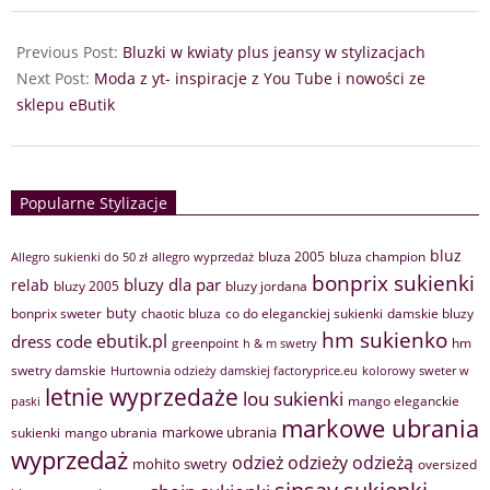
Previous Post:
Bluzki w kwiaty plus jeansy w stylizacjach
Next Post:
Moda z yt- inspiracje z You Tube i nowości ze
sklepu eButik
Popularne Stylizacje
bluz
bluza 2005
bluza champion
Allegro sukienki do 50 zł
allegro wyprzedaż
bonprix sukienki
bluzy dla par
relab
bluzy 2005
bluzy jordana
buty
bonprix sweter
chaotic bluza
co do eleganckiej sukienki
damskie bluzy
hm sukienko
ebutik.pl
dress code
greenpoint
hm
h & m swetry
swetry damskie
Hurtownia odzieży damskiej factoryprice.eu
kolorowy sweter w
letnie wyprzedaże
lou sukienki
mango eleganckie
paski
markowe ubrania
markowe ubrania
sukienki
mango ubrania
wyprzedaż
odzież
odzieży
odzieżą
mohito swetry
oversized