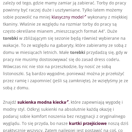
zależy od tego, gdzie mamy zamiar ją zabierać. Torby do pracy
powinny być raczej duże i usztywniane. Tylko latem możemy
sobie pozwolić na mniej
klasyczny model
wykonany z miękkiej
tkaniny. Właśnie ze względu na rozmiar torby do pracy są
często określane mianem „mieszczących format A4”. Duże
torebki
w zbliżającym się sezonie będą również wybierane na
wakacje. To ze względu na gabaryty, które zabieramy ze sobą z
domu w miesiącach letnich. Małe
torebki
przydadzą się, gdy w
pracy nie musimy dostosowywać się do zasad dress code’u.
Wówczas nic nie stoi na przeszkodzie, by nosić ze sobą
listonoszki. Są bardzo wygodne, ponieważ można je przełożyć
przez ramię i zapomnieć (jeśli są zamknięte), że wzięłyśmy je ze
sobą z domu.
Znajdź
sukienka modna kiecka
, które zapewniają wygodę i
modny styl. Odkryj sukienki na absolutnie każdą okazję i
podaruj sobie komfort noszenia bez rezygnacji z oryginalnego
wyglądu. To się przyda, bo nasze
kurtki przejściowe
noszą dziś
praktycznie wszyscy. Zatem najlepiej jest postawić na coś, co