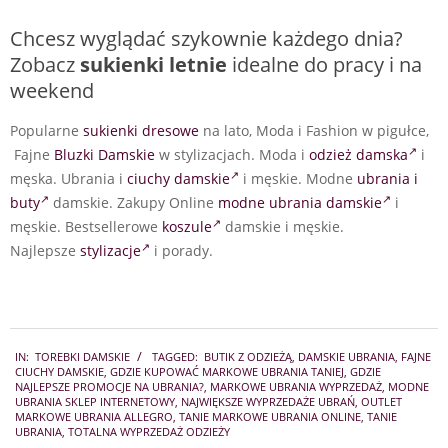
Chcesz wyglądać szykownie każdego dnia?
Zobacz
sukienki letnie
idealne do pracy i na
weekend
Popularne
sukienki dresowe
na lato, Moda i Fashion w pigułce,
Fajne
Bluzki Damskie
w stylizacjach. Moda i
odzież damska
i
męska. Ubrania i
ciuchy damskie
i męskie. Modne
ubrania i
buty
damskie. Zakupy Online
modne ubrania damskie
i
męskie. Bestsellerowe
koszule
damskie i męskie.
Najlepsze
stylizacje
i porady.
2026-
IN:
TOREBKI DAMSKIE
TAGGED:
BUTIK Z ODZIEŻĄ
,
DAMSKIE UBRANIA
,
FAJNE
02-
CIUCHY DAMSKIE
,
GDZIE KUPOWAĆ MARKOWE UBRANIA TANIEJ
,
GDZIE
19
NAJLEPSZE PROMOCJE NA UBRANIA?
,
MARKOWE UBRANIA WYPRZEDAŻ
,
MODNE
UBRANIA SKLEP INTERNETOWY
,
NAJWIĘKSZE WYPRZEDAŻE UBRAŃ
,
OUTLET
MARKOWE UBRANIA ALLEGRO
,
TANIE MARKOWE UBRANIA ONLINE
,
TANIE
UBRANIA
,
TOTALNA WYPRZEDAŻ ODZIEŻY