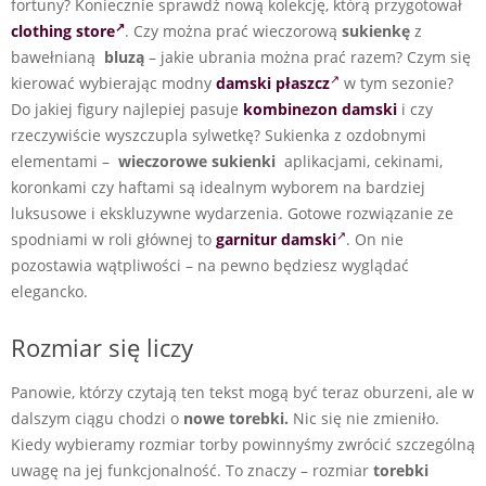
fortuny? Koniecznie sprawdź nową kolekcję, którą przygotował
clothing store
. Czy można prać wieczorową
sukienkę
z
bawełnianą
bluzą
– jakie ubrania można prać razem? Czym się
kierować wybierając modny
damski płaszcz
w tym sezonie?
Do jakiej figury najlepiej pasuje
kombinezon damski
i czy
rzeczywiście wyszczupla sylwetkę? Sukienka z ozdobnymi
elementami –
wieczorowe sukienki
aplikacjami, cekinami,
koronkami czy haftami są idealnym wyborem na bardziej
luksusowe i ekskluzywne wydarzenia. Gotowe rozwiązanie ze
spodniami w roli głównej to
garnitur damski
. On nie
pozostawia wątpliwości – na pewno będziesz wyglądać
elegancko.
Rozmiar się liczy
Panowie, którzy czytają ten tekst mogą być teraz oburzeni, ale w
dalszym ciągu chodzi o
nowe torebki.
Nic się nie zmieniło.
Kiedy wybieramy rozmiar torby powinnyśmy zwrócić szczególną
uwagę na jej funkcjonalność. To znaczy – rozmiar
torebki