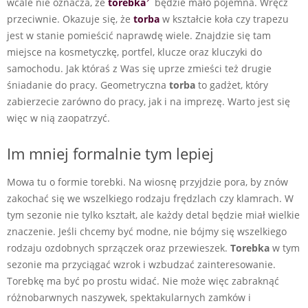
wcale nie oznacza, że
torebka
będzie mało pojemna. Wręcz
przeciwnie. Okazuje się, że
torba
w kształcie koła czy trapezu
jest w stanie pomieścić naprawdę wiele. Znajdzie się tam
miejsce na kosmetyczkę, portfel, klucze oraz kluczyki do
samochodu. Jak któraś z Was się uprze zmieści też drugie
śniadanie do pracy. Geometryczna
torba
to gadżet, który
zabierzecie zarówno do pracy, jak i na imprezę. Warto jest się
więc w nią zaopatrzyć.
Im mniej formalnie tym lepiej
Mowa tu o formie torebki. Na wiosnę przyjdzie pora, by znów
zakochać się we wszelkiego rodzaju frędzlach czy klamrach. W
tym sezonie nie tylko kształt, ale każdy detal będzie miał wielkie
znaczenie. Jeśli chcemy być modne, nie bójmy się wszelkiego
rodzaju ozdobnych sprzączek oraz przewieszek.
Torebka
w tym
sezonie ma przyciągać wzrok i wzbudzać zainteresowanie.
Torebkę ma być po prostu widać. Nie może więc zabraknąć
różnobarwnych naszywek, spektakularnych zamków i