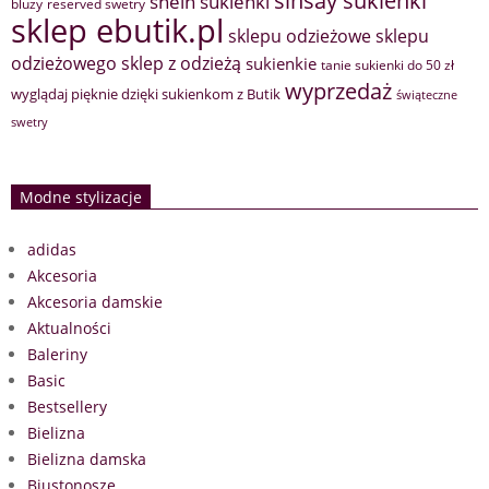
sinsay sukienki
shein sukienki
bluzy
reserved swetry
sklep ebutik.pl
sklepu odzieżowe
sklepu
sklep z odzieżą
odzieżowego
sukienkie
tanie sukienki do 50 zł
wyprzedaż
wyglądaj pięknie dzięki sukienkom z Butik
świąteczne
swetry
Modne stylizacje
adidas
Akcesoria
Akcesoria damskie
Aktualności
Baleriny
Basic
Bestsellery
Bielizna
Bielizna damska
Biustonosze