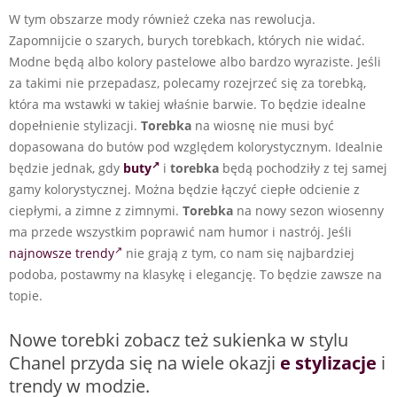
W tym obszarze mody również czeka nas rewolucja.
Zapomnijcie o szarych, burych torebkach, których nie widać.
Modne będą albo kolory pastelowe albo bardzo wyraziste. Jeśli
za takimi nie przepadasz, polecamy rozejrzeć się za torebką,
która ma wstawki w takiej właśnie barwie. To będzie idealne
dopełnienie stylizacji.
Torebka
na wiosnę nie musi być
dopasowana do butów pod względem kolorystycznym. Idealnie
będzie jednak, gdy
buty
i
torebka
będą pochodziły z tej samej
gamy kolorystycznej. Można będzie łączyć ciepłe odcienie z
ciepłymi, a zimne z zimnymi.
Torebka
na nowy sezon wiosenny
ma przede wszystkim poprawić nam humor i nastrój. Jeśli
najnowsze trendy
nie grają z tym, co nam się najbardziej
podoba, postawmy na klasykę i elegancję. To będzie zawsze na
topie.
Nowe torebki zobacz też sukienka w stylu
Chanel przyda się na wiele okazji
e stylizacje
i
trendy w modzie.