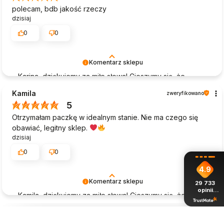
polecam, bdb jakość rzeczy
dzisiaj
0
0
Komentarz sklepu
Karina, dziękujemy za miłe słowa! Cieszymy się, że
zakup przeszedł bezproblemowo, oraz, że możemy
Kamila
zweryfikowano
zapewnić odpowiednią obsługę tak świetnym klientom.
5
Dziękujemy raz jeszcze!
Otrzymałam paczkę w idealnym stanie. Nie ma czego się
obawiać, legitny sklep.
dzisiaj
0
0
4.9
Komentarz sklepu
29 733
opinii
Kamila, dziękujemy za miłe słowa! Cieszymy się, że
z całego
okresu
zakup przeszedł bezproblemowo, oraz, że możemy
zapewnić odpowiednią obsługę tak świetnym klientom.