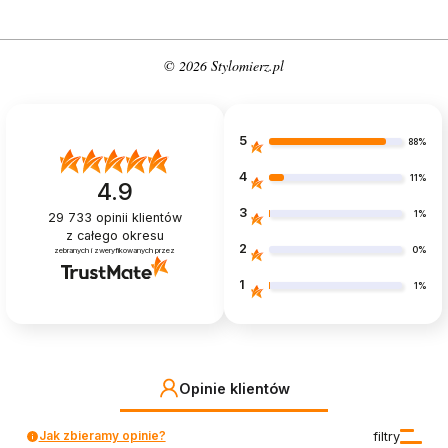
© 2026 Stylomierz.pl
5
88%
4
11%
4.9
3
1%
29 733
opinii klientów
z całego okresu
2
0%
zebranych i zweryfikowanych przez
1
1%
Opinie klientów
Jak zbieramy opinie?
filtry