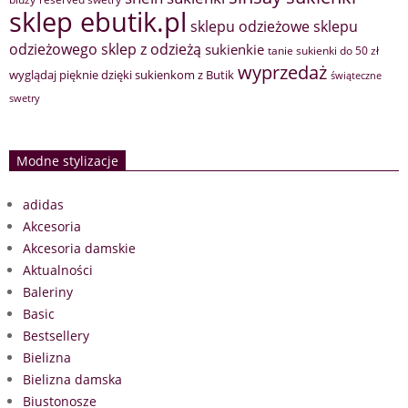
sklep ebutik.pl
sklepu odzieżowe
sklepu
sklep z odzieżą
odzieżowego
sukienkie
tanie sukienki do 50 zł
wyprzedaż
wyglądaj pięknie dzięki sukienkom z Butik
świąteczne
swetry
Modne stylizacje
adidas
Akcesoria
Akcesoria damskie
Aktualności
Baleriny
Basic
Bestsellery
Bielizna
Bielizna damska
Biustonosze