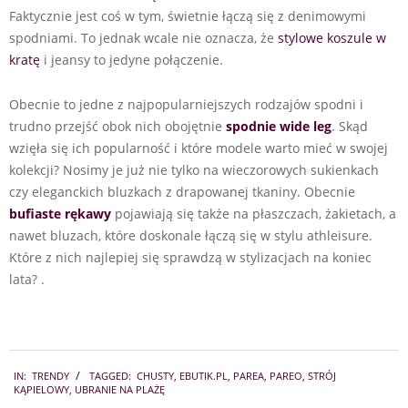
Faktycznie jest coś w tym, świetnie łączą się z denimowymi
spodniami. To jednak wcale nie oznacza, że
stylowe koszule w
kratę
i jeansy to jedyne połączenie.
Obecnie to jedne z najpopularniejszych rodzajów spodni i
trudno przejść obok nich obojętnie
spodnie wide leg
. Skąd
wzięła się ich popularność i które modele warto mieć w swojej
kolekcji? Nosimy je już nie tylko na wieczorowych sukienkach
czy eleganckich bluzkach z drapowanej tkaniny. Obecnie
bufiaste rękawy
pojawiają się także na płaszczach, żakietach, a
nawet bluzach, które doskonale łączą się w stylu athleisure.
Które z nich najlepiej się sprawdzą w stylizacjach na koniec
lata? .
2018-
IN:
TRENDY
TAGGED:
CHUSTY
,
EBUTIK.PL
,
PAREA
,
PAREO
,
STRÓJ
07-
KĄPIELOWY
,
UBRANIE NA PLAŻĘ
20