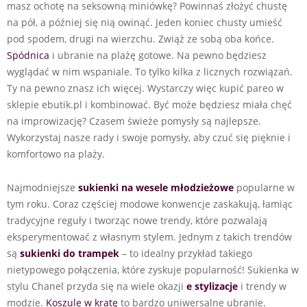
masz ochotę na seksowną miniówkę? Powinnaś złożyć chustę
na pół, a później się nią owinąć. Jeden koniec chusty umieść
pod spodem, drugi na wierzchu. Zwiąż ze sobą oba końce.
Spódnica
i ubranie na plażę gotowe. Na pewno będziesz
wyglądać w nim wspaniale. To tylko kilka z licznych rozwiązań.
Ty na pewno znasz ich więcej. Wystarczy więc kupić pareo w
sklepie ebutik.pl i kombinować. Być może będziesz miała chęć
na improwizację? Czasem świeże pomysły są najlepsze.
Wykorzystaj nasze rady i swoje pomysły, aby czuć się pięknie i
komfortowo na plaży.
Najmodniejsze
sukienki na wesele młodzieżowe
popularne w
tym roku. Coraz częściej modowe konwencje zaskakują, łamiąc
tradycyjne reguły i tworząc nowe trendy, które pozwalają
eksperymentować z własnym stylem. Jednym z takich trendów
są
sukienki do trampek
– to idealny przykład takiego
nietypowego połączenia, które zyskuje popularność! Sukienka w
stylu Chanel przyda się na wiele okazji
e stylizacje
i trendy w
modzie.
Koszule w kratę
to bardzo uniwersalne ubranie.