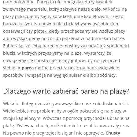
nam potrzebne. Pareo to nic innego jak duży kawałek
zwiewnego materiału, który zakrywa nasze ciało. W końcu na
plaży pokazujemy się tylko w kostiumie kąpielowym, często
bardzo kusym. Na pewno nie chciałybyśmy być obiektem
obserwacji czy plotek, kiedy przechadzamy się wzdłuż plaży
albo wyskakujemy po coś do jedzenia w nadmorskim barze.
Zabierając ze sobą pareo nie musimy zakładać już spodenek i
bluzki, w których przyszłyśmy na plażę. Wystarczy, że
obwiążemy się chustą i jesteśmy gotowe, by ruszyć przed
siebie. A
parea
można przecież nosić na naprawdę wiele
sposobów i wiązać je na wygląd sukienki albo spódnicy.
Dlaczego warto zabierać pareo na plażę?
Właśnie dlatego, że zakrywa wszystkie nasze niedoskonałości.
Wiele kobiet ma problem, by w ogóle pokazać się na plaży w
stroju kąpielowym. Wówczas z pomocą przychodzi ubranie na
plażę. Zwiewną chustę możecie mieć na sobie przez cały czas.
Na pewno nie przegrzejecie się ani nie sparzycie.
Chusty