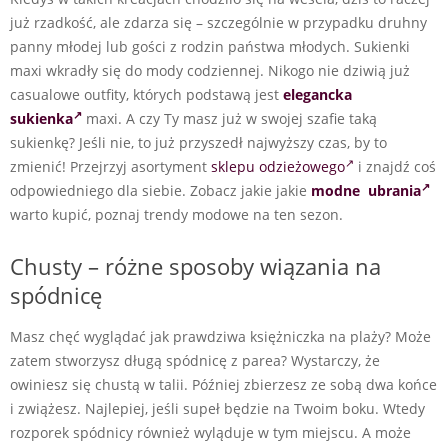
już rzadkość, ale zdarza się – szczególnie w przypadku druhny
panny młodej lub gości z rodzin państwa młodych. Sukienki
maxi wkradły się do mody codziennej. Nikogo nie dziwią już
casualowe outfity, których podstawą jest
elegancka
sukienka
maxi. A czy Ty masz już w swojej szafie taką
sukienkę? Jeśli nie, to już przyszedł najwyższy czas, by to
zmienić! Przejrzyj asortyment
sklepu odzieżowego
i znajdź coś
odpowiedniego dla siebie. Zobacz jakie jakie
modne ubrania
warto kupić, poznaj trendy modowe na ten sezon.
Chusty – różne sposoby wiązania na
spódnicę
Masz chęć wyglądać jak prawdziwa księżniczka na plaży? Może
zatem stworzysz długą spódnicę z parea? Wystarczy, że
owiniesz się chustą w talii. Później zbierzesz ze sobą dwa końce
i zwiążesz. Najlepiej, jeśli supeł będzie na Twoim boku. Wtedy
rozporek spódnicy również wyląduje w tym miejscu. A może