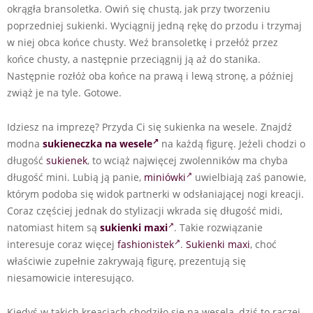
okrągła bransoletka. Owiń się chustą, jak przy tworzeniu
poprzedniej sukienki. Wyciągnij jedną rękę do przodu i trzymaj
w niej obca końce chusty. Weź bransoletkę i przełóż przez
końce chusty, a następnie przeciągnij ją aż do stanika.
Następnie rozłóż oba końce na prawą i lewą stronę, a później
zwiąż je na tyle. Gotowe.
Idziesz na imprezę? Przyda Ci się sukienka na wesele. Znajdź
modna
sukieneczka na wesele
na każdą figurę. Jeżeli chodzi o
długość
sukienek
, to wciąż najwięcej zwolenników ma chyba
długość mini. Lubią ją panie,
miniówki
uwielbiają zaś panowie,
którym podoba się widok partnerki w odsłaniającej nogi kreacji.
Coraz częściej jednak do stylizacji wkrada się długość midi,
natomiast hitem są
sukienki maxi
. Takie rozwiązanie
interesuje coraz więcej
fashionistek
.
Sukienki maxi
, choć
właściwie zupełnie zakrywają figurę, prezentują się
niesamowicie interesująco.
Kiedyś w takich kreacjach chodziło się na wesela, dziś to raczej