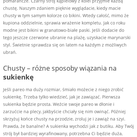
pomarańcze. Czarny strój kąpielowy z kolei przyjmie każdą
chustę. Naszym zdaniem pięknie wyglądacie, kiedy macie
chusty w tym samym kolorze co bikini. Wtedy całość, mimo że
kupiona oddzielnie, sprawia wrażenie kompletu. Jak co roku
modne jest bikini w granatowo-białe paski. Jeśli dodacie do
tego jeszcze czerwone ubranie na plażę, uzyskacie marynarski
styl. Świetnie sprawdza się on latem na każdym z możliwych
ubrań.
Chusty – różne sposoby wiązania na
sukienkę
Jeśli pareo ma duży rozmiar, śmiało możecie z niego zrobić
sukienkę. Trzeba tylko wiedzieć, jak je zawiązać. Pierwsza
sukienka będzie prosta. Weźcie swoje pareo w dłonie i
zarzućcie na plecy, jakbyście chciały się nim owinąć. Później
skrzyżuj końce chusty na przodzie, zroluj je i zawiąż na szyi.
Prawda, że banalne? A sukienka wychodzi jak z butiku. Aby Twój
strój był bardziej wyrafinowany, potrzebna Ci będzie duża,