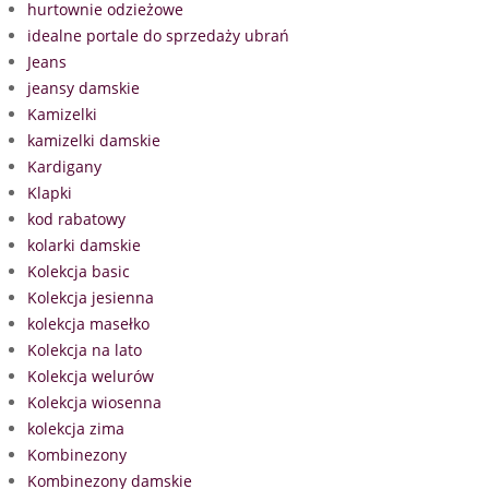
hurtownie odzieżowe
idealne portale do sprzedaży ubrań
Jeans
jeansy damskie
Kamizelki
kamizelki damskie
Kardigany
Klapki
kod rabatowy
kolarki damskie
Kolekcja basic
Kolekcja jesienna
kolekcja masełko
Kolekcja na lato
Kolekcja welurów
Kolekcja wiosenna
kolekcja zima
Kombinezony
Kombinezony damskie