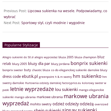
Previous Post:
Lipcowa sukienka na wesele. Podpowiadamy, co
wybrać
Next Post:
Sportowy styl, czyli modnie i wygodnie
Popularne Stylizacje
bluz
bluza 2005
bluza champion
Allegro sukienki do 50 zł
allegro wyprzedaż
bonprix sukienki
bluzy dla par
relab
bluzy 2005
bluzy jordana
buty
bonprix sweter
chaotic bluza
co do eleganckiej sukienki
damskie bluzy
hm sukienko
ebutik.pl
dress code
greenpoint
hm
h & m swetry
swetry damskie
Hurtownia odzieży damskiej factoryprice.eu
kolorowy sweter w
letnie wyprzedaże
lou sukienki
mango eleganckie
paski
markowe ubrania
markowe ubrania
sukienki
mango ubrania
wyprzedaż
odzież
odzieży
odzieżą
mohito swetry
oversized
sinsay sukienki
shein sukienki
bluzy
reserved swetry