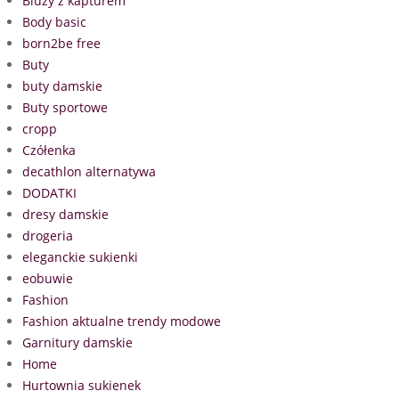
Bluzy z kapturem
Body basic
born2be free
Buty
buty damskie
Buty sportowe
cropp
Czółenka
decathlon alternatywa
DODATKI
dresy damskie
drogeria
eleganckie sukienki
eobuwie
Fashion
Fashion aktualne trendy modowe
Garnitury damskie
Home
Hurtownia sukienek