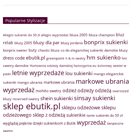
Popularne Stylizacje
bluz
bluza 2005
bluza champion
Allegro sukienki do 50 zł
allegro wyprzedaż
bonprix sukienki
bluzy dla par
relab
bluzy 2005
bluzy jordana
buty
bonprix sweter
chaotic bluza
co do eleganckiej sukienki
damskie bluzy
hm sukienko
ebutik.pl
dress code
greenpoint
hm
h & m swetry
swetry damskie
Hurtownia odzieży damskiej factoryprice.eu
kolorowy sweter w
letnie wyprzedaże
lou sukienki
mango eleganckie
paski
markowe ubrania
markowe ubrania
sukienki
mango ubrania
wyprzedaż
odzież
odzieży
odzieżą
mohito swetry
oversized
sinsay sukienki
shein sukienki
bluzy
reserved swetry
sklep ebutik.pl
sklepu odzieżowe
sklepu
sklep z odzieżą
odzieżowego
sukienkie
tanie sukienki do 50 zł
wyprzedaż
wyglądaj pięknie dzięki sukienkom z Butik
świąteczne
swetry