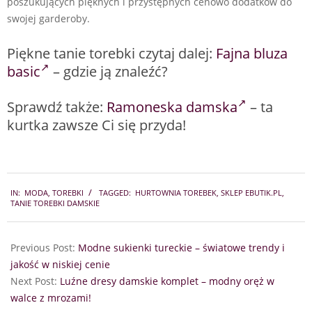
poszukujących pięknych i przystępnych cenowo dodatków do
swojej garderoby.
Piękne tanie torebki czytaj dalej:
Fajna bluza
basic
– gdzie ją znaleźć?
Sprawdź także:
Ramoneska damska
– ta
kurtka zawsze Ci się przyda!
2024-
IN:
MODA
,
TOREBKI
TAGGED:
HURTOWNIA TOREBEK
,
SKLEP EBUTIK.PL
,
01-
TANIE TOREBKI DAMSKIE
15
Previous Post:
Modne sukienki tureckie – światowe trendy i
jakość w niskiej cenie
Next Post:
Luźne dresy damskie komplet – modny oręż w
walce z mrozami!