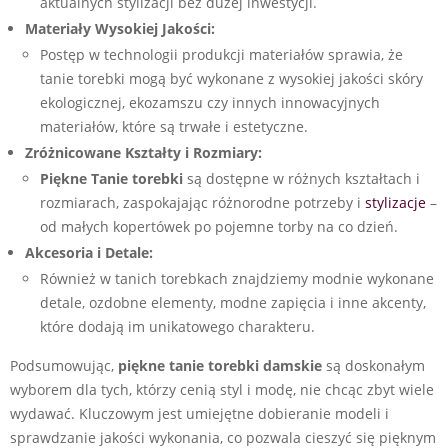
aktualnych stylizacji bez dużej inwestycji.
Materiały Wysokiej Jakości:
Postęp w technologii produkcji materiałów sprawia, że
tanie torebki mogą być wykonane z wysokiej jakości skóry
ekologicznej, ekozamszu czy innych innowacyjnych
materiałów, które są trwałe i estetyczne.
Zróżnicowane Kształty i Rozmiary:
Piękne Tanie torebki
są dostępne w różnych kształtach i
rozmiarach, zaspokajając różnorodne potrzeby i
stylizacje
–
od małych kopertówek po pojemne torby na co dzień.
Akcesoria i Detale:
Również w tanich torebkach znajdziemy modnie wykonane
detale, ozdobne elementy, modne zapięcia i inne akcenty,
które dodają im unikatowego charakteru.
Podsumowując,
piękne tanie torebki damskie
są doskonałym
wyborem dla tych, którzy cenią styl i modę, nie chcąc zbyt wiele
wydawać. Kluczowym jest umiejętne dobieranie modeli i
sprawdzanie jakości wykonania, co pozwala cieszyć się pięknym