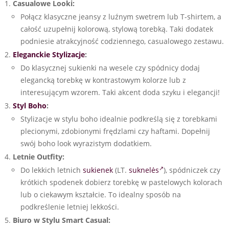
Casualowe Looki:
Połącz klasyczne jeansy z luźnym swetrem lub T-shirtem, a
całość uzupełnij kolorową, stylową torebką. Taki dodatek
podniesie atrakcyjność codziennego, casualowego zestawu.
Eleganckie Stylizacje
:
Do klasycznej sukienki na wesele czy spódnicy dodaj
elegancką torebkę w kontrastowym kolorze lub z
interesującym wzorem. Taki akcent doda szyku i elegancji!
Styl Boho
:
Stylizacje w stylu boho idealnie podkreślą się z torebkami
plecionymi, zdobionymi frędzlami czy haftami. Dopełnij
swój boho look wyrazistym dodatkiem.
Letnie Outfity:
Do lekkich letnich
sukienek
(LT.
suknelės
), spódniczek czy
krótkich spodenek dobierz torebkę w pastelowych kolorach
lub o ciekawym kształcie. To idealny sposób na
podkreślenie letniej lekkości.
Biuro w Stylu Smart Casual: