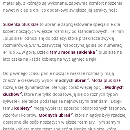
materiały, z którego są wykonane, zapewnia komfort noszenia
nawet w ciepłe dni, co dodatkowo zwiększa jej atrakcyjność.
Sukienka plus size
to ubranie zaprojektowane specjalnie dla
kobiet noszących większe rozmiary od standardowych. Termin
„plus size” odnosi się do odzieży, która przekracza zwykłą
rozmiarówkę S/M/L, zazwyczaj rozpoczynając się od numeracji
44 lub XL w górę. Dzięki
temu
modna sukienka
plus size na
lato czeka na każda kobietę na wyciągnięcie ręki!
Od pewnego czasu panie noszące większe rozmiary mają
znacznie ciekawszy wybór
modnych
ubrań
.
Moda plus size
rozwija się dynamicznie, oferując coraz więcej opcji.
Modnych
ciuchów
, które nie tylko dopasowują się do różnych typów
sylwetek, ale także podążają za najnowszymi trendami. Dzięki
temu
kobiety
mogą wybierać spośród różnorodnych fasonów,
wzorów i kolorów.
Modnych ubrań
, które niegdyś były rzadziej
dostępne dla osób noszących większe rozmiary. Tym samym
każda kobieta może teraz znaleźć sukienkę plus size, która