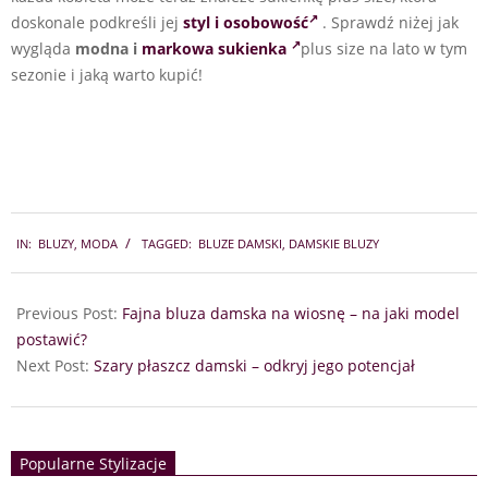
doskonale podkreśli jej
styl i osobowość
. Sprawdź niżej jak
wygląda
modna i
markowa sukienka
plus size na lato w tym
sezonie i jaką warto kupić!
2025-
IN:
BLUZY
,
MODA
TAGGED:
BLUZE DAMSKI
,
DAMSKIE BLUZY
08-
31
Previous Post:
Fajna bluza damska na wiosnę – na jaki model
postawić?
Next Post:
Szary płaszcz damski – odkryj jego potencjał
Popularne Stylizacje