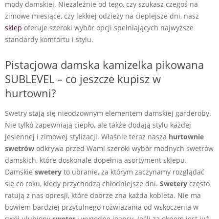
mody damskiej. Niezależnie od tego, czy szukasz czegoś na
zimowe miesiące, czy lekkiej odzieży na cieplejsze dni, nasz
sklep
oferuje szeroki wybór opcji spełniających najwyższe
standardy komfortu i stylu.
Pistacjowa damska kamizelka pikowana
SUBLEVEL – co jeszcze kupisz w
hurtowni?
Swetry stają się nieodzownym elementem damskiej garderoby.
Nie tylko zapewniają ciepło, ale także dodają stylu każdej
jesiennej i zimowej stylizacji. Właśnie teraz nasza
hurtownie
swetrów
odkrywa przed Wami szeroki wybór modnych swetrów
damskich, które doskonale dopełnią asortyment sklepu.
Damskie
swetery
to ubranie, za którym zaczynamy rozglądać
się co roku, kiedy przychodzą chłodniejsze dni.
Swetery
często
ratują z nas opresji, które dobrze zna każda kobieta. Nie ma
bowiem bardziej przytulnego rozwiązania od wskoczenia w
swój ulubiony
sweter
i wygodne jeansy. Jeśli za oknem jest już