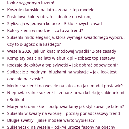
look z wygodnym luzem!
Koszule damskie na lato – zobacz top modele
Pastelowe kolory ubrań – idealne na wiosnę
Stylizacja w jednym kolorze – 5 kluczowych zasad
Kolory ziemi w modzie – co to za trend?
Sukienki midi: elegancja, która wymaga świadomego wyboru.
Czy to długość dla każdego?
Wesele 2026: Jak uniknąć modowej wpadki? Złote zasady
Komplety basic na lato w ebutik.pl – zobacz top zestawy
Rodzaje dekoltów a typ sylwetki – jak dobrać odpowiedni?
Stylizacje z modnymi bluzkami na wakacje – jaki look jest
obecnie na czasie?
Modne sukienki na wesele na lato – na jaki model postawić?
Niepowtarzalne sukienki – zobacz nową kolekcję sukienek od
eButik.pl
Marynarki damskie – podpowiadamy jak stylizować je latem?
Sukienki w kwiaty na wiosnę – poznaj ponadczasowy trend
Długie swetry – jakie modele warto wybierać?
Sukieneczki na wesele – odkryj urocze fasony na obecny