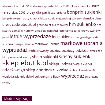
bluz
bluza 2005
bluza champion
Allegro sukienki do 50 zł
allegro wyprzedaż
bonprix sukienki
bluzy dla par
relab
bluzy 2005
bluzy jordana
buty
bonprix sweter
chaotic bluza
co do eleganckiej sukienki
damskie bluzy
hm sukienko
ebutik.pl
dress code
greenpoint
hm
h & m swetry
swetry damskie
Hurtownia odzieży damskiej factoryprice.eu
kolorowy sweter w
letnie wyprzedaże
lou sukienki
mango eleganckie
paski
markowe ubrania
markowe ubrania
sukienki
mango ubrania
wyprzedaż
odzież
odzieży
odzieżą
mohito swetry
oversized
sinsay sukienki
shein sukienki
bluzy
reserved swetry
sklep ebutik.pl
sklepu odzieżowe
sklepu
sklep z odzieżą
odzieżowego
sukienkie
tanie sukienki do 50 zł
wyprzedaż
wyglądaj pięknie dzięki sukienkom z Butik
świąteczne
swetry
Modne stylizacje