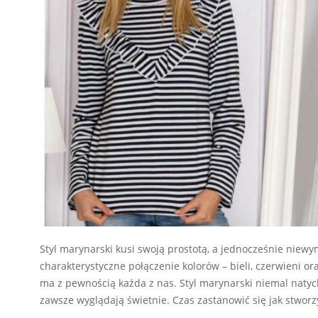
Styl marynarski kusi swoją prostotą, a jednocześnie niew
charakterystyczne połączenie kolorów – bieli, czerwieni or
ma z pewnością każda z nas. Styl marynarski niemal natyc
zawsze wyglądają świetnie. Czas zastanowić się jak stwor