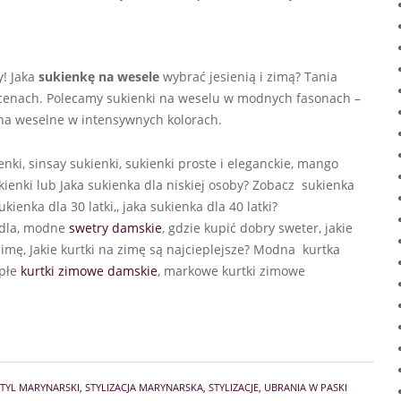
y! Jaka
sukienkę na wesele
wybrać jesienią i zimą? Tania
 cenach. Polecamy sukienki na weselu w modnych fasonach –
na weselne w intensywnych kolorach.
nki, sinsay sukienki, sukienki proste i eleganckie, mango
kienki lub Jaka sukienka dla niskiej osoby? Zobacz sukienka
enka dla 30 latki,, jaka sukienka dla 40 latki?
 dla, modne
swetry damskie
, gdzie kupić dobry sweter, jakie
imę, Jakie kurtki na zimę są najcieplejsze? Modna kurtka
epłe
kurtki zimowe damskie
, markowe kurtki zimowe
STYL MARYNARSKI
,
STYLIZACJA MARYNARSKA
,
STYLIZACJE
,
UBRANIA W PASKI