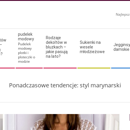
Najlepsz
pudelek
Rodzaje
modowy
ltów
dekoltów w
Sukienki na
Pudelek
–
Jeggins
bluzkach –
wesele
modowy
ą
damskie
jakie pasują
młodzieżowe
plotki i
e?
na lato?
ploteczki o
modzie
Ponadczasowe tendencje: styl marynarski