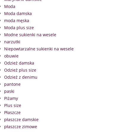
Moda
Moda damska
moda męska
Moda plus size
Modne sukienki na wesele
narzutki
Niepowtarzalne sukienki na wesele
obuwie
Odzież damska
Odzież plus size
Odzież z denimu
pantone
paski
Piżamy
Plus size
Płaszcze
płaszcze damskie
płaszcze zimowe