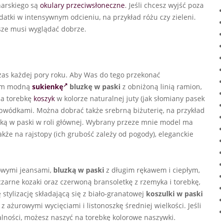
narskiego są
okulary przeciwsłoneczne
. Jeśli chcesz wyjść poza
datki w intensywnym odcieniu, na przykład różu czy zieleni.
wsze musi wyglądać dobrze.
as każdej pory roku. Aby Was do tego przekonać
bym modną
sukienkę
bluzkę w paski
z obniżoną linią ramion,
na torebkę
koszyk
w kolorze naturalnej juty (jak słomiany pasek
bwódkami. Można dobrać także srebrną biżuterię, na przykład
enką w paski w roli głównej. Wybrany przeze mnie model ma
kże na rajstopy (ich grubość zależy od pogody), eleganckie
owymi jeansami,
bluzką w paski
z długim rękawem i ciepłym,
arne kozaki oraz czerwoną bransoletkę z rzemyka i torebkę,
stylizację składającą się z biało-granatowej
koszulki w paski
z ażurowymi wycięciami i listonoszkę średniej wielkości. Jeśli
alności, możesz naszyć na torebkę kolorowe naszywki.