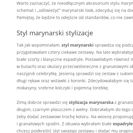
Warto zaznaczyć, że nieodłącznym akcesorium stylu mary
schemat i „odświeżyć” marynarski look, zdecyduj się na do
Pamiętaj, że będzie to odejście od standardów, co nie za
Styl marynarski stylizacje
Tak jak wspominałam,
styl marynarski
sprawdza się podcz
przygotowałam cztery ciekawe zestawy. Na lato wybrała
białe szorty i klasyczne espadryle. Postawiłabym również 
w butach) oraz okulary przeciwsłoneczne z granatowymi o
naszyjnik celebrytkę. Jesienią sprawdzi się zestaw z suki
długi rękaw oraz wstawki z koronki. Zdecydowałabym się ta
mokasyny, srebrne kolczyki i pojemną torebkę.
Zimą dobrze sprawdzi się
stylizacja marynarska
z granat
długim, czarnym płaszczem z wełny. Dobrałabym do tego cz
żeby dodać zestawowi trochę koloru. Na wiosnę proponuję 
i granatowych spodni. Z obuwia wybrałam białe
espadryle
chcesz podkreślić styl swojego zestawu i dodać mu orygin