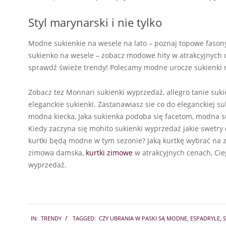
Styl marynarski i nie tylko
Modne sukienkie na wesele na lato – poznaj topowe fason
sukienko na wesele – zobacz modowe hity w atrakcyjnych
sprawdź świeże trendy! Polecamy modne urocze sukienki 
Zobacz tez Monnari sukienki wyprzedaż, allegro tanie sukie
eleganckie sukienki. Zastanawiasz sie co do eleganckiej su
modna kiecka, Jaka sukienka podoba się facetom, modna suki
Kiedy zaczyna się mohito sukienki wyprzedaż jakie swetry
kurtki będą modne w tym sezonie? Jaką kurtkę wybrać na z
zimowa damska,
kurtki zimowe
w atrakcyjnych cenach, Ci
wyprzedaż.
2024-
IN:
TRENDY
TAGGED:
CZY UBRANIA W PASKI SĄ MODNE
,
ESPADRYLE
,
10-