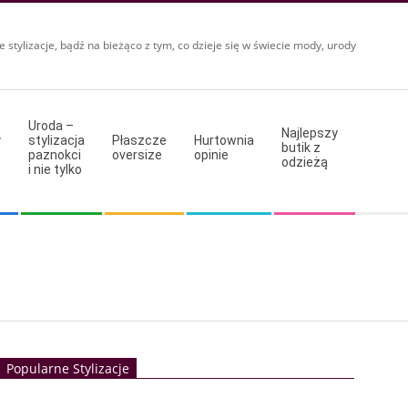
e stylizacje, bądź na bieżąco z tym, co dzieje się w świecie mody, urody
Uroda –
Najlepszy
y
stylizacja
Płaszcze
Hurtownia
butik z
paznokci
oversize
opinie
odzieżą
i nie tylko
Popularne Stylizacje