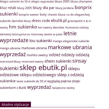
bluza 2005
bluza champion
Allegro sukienki do 50 zł
allegro wyprzedaż
bonprix
bluzy dla par
bluz relab
bluzy 2005
bluzy jordana
sukienki
buty
bonprix sweter
chaotic bluza
co do eleganckiej
ebutik.pl
dress code
sukienki
greenpoint
damskie bluzy
h & m
hm sukienko
hm swetry damskie
swetry
Hurtownia odzieży
letnie
damskiej factoryprice.eu
kolorowy sweter w paski
wyprzedaże
lou sukienki
mango eleganckie sukienki
markowe ubrania
markowe ubrania
mango ubrania
wyprzedaż
odzież
odzieży
odzieżą
mohito swetry
sinsay
shein sukienki
oversized bluzy
reserved swetry
sklep ebutik.pl
sukienki
sklepu
sklep z odzieżą
odzieżowe
sklepu odzieżowego
sukienkie
wyglądaj pięknie dzięki
tanie sukienki do 50 zł
wyprzedaż
sukienkom z Butik
świąteczne swetry
Modne stylizacje