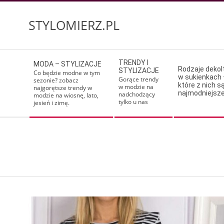
Skip
to
STYLOMIERZ.PL
content
Secondary
TRENDY I
MODA – STYLIZACJE
Navigation
Rodzaje deko
STYLIZACJE
Co będzie modne w tym
w sukienkach 
Menu
Gorące trendy
sezonie? zobacz
które z nich s
w modzie na
najgorętsze trendy w
najmodniejsz
nadchodzący
modzie na wiosnę, lato,
tylko u nas
jesień i zimę.