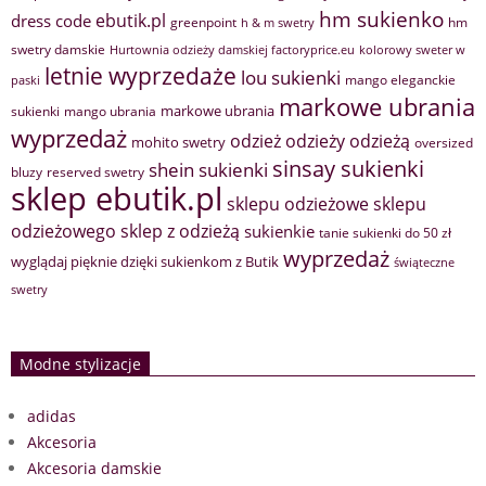
hm sukienko
ebutik.pl
dress code
greenpoint
hm
h & m swetry
swetry damskie
Hurtownia odzieży damskiej factoryprice.eu
kolorowy sweter w
letnie wyprzedaże
lou sukienki
mango eleganckie
paski
markowe ubrania
markowe ubrania
sukienki
mango ubrania
wyprzedaż
odzież
odzieży
odzieżą
mohito swetry
oversized
sinsay sukienki
shein sukienki
bluzy
reserved swetry
sklep ebutik.pl
sklepu odzieżowe
sklepu
sklep z odzieżą
odzieżowego
sukienkie
tanie sukienki do 50 zł
wyprzedaż
wyglądaj pięknie dzięki sukienkom z Butik
świąteczne
swetry
Modne stylizacje
adidas
Akcesoria
Akcesoria damskie