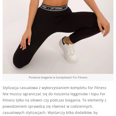
Poranne bieganie w kompletach For Fitness
Stylizacja casualowa z wykorzystaniem kompletu For Fitness
Nie musisz ograniczać się do noszenia legginsów i topu For
Fitness tylko na siłowni czy podczas biegania. Te elementy z
powodzeniem sprawdzą się również w codziennych,
casualowych stylizacjach. Wystarczy kilka dodatków, by