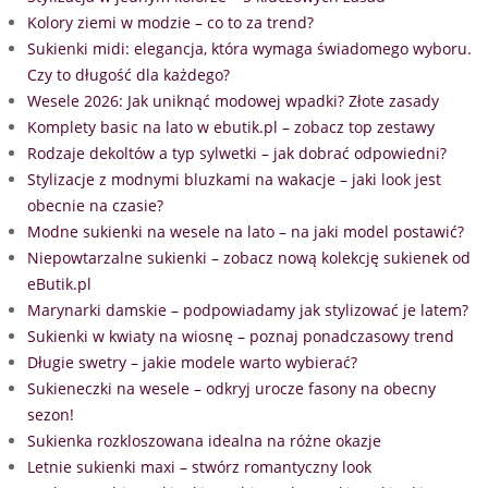
Kolory ziemi w modzie – co to za trend?
Sukienki midi: elegancja, która wymaga świadomego wyboru.
Czy to długość dla każdego?
Wesele 2026: Jak uniknąć modowej wpadki? Złote zasady
Komplety basic na lato w ebutik.pl – zobacz top zestawy
Rodzaje dekoltów a typ sylwetki – jak dobrać odpowiedni?
Stylizacje z modnymi bluzkami na wakacje – jaki look jest
obecnie na czasie?
Modne sukienki na wesele na lato – na jaki model postawić?
Niepowtarzalne sukienki – zobacz nową kolekcję sukienek od
eButik.pl
Marynarki damskie – podpowiadamy jak stylizować je latem?
Sukienki w kwiaty na wiosnę – poznaj ponadczasowy trend
Długie swetry – jakie modele warto wybierać?
Sukieneczki na wesele – odkryj urocze fasony na obecny
sezon!
Sukienka rozkloszowana idealna na różne okazje
Letnie sukienki maxi – stwórz romantyczny look