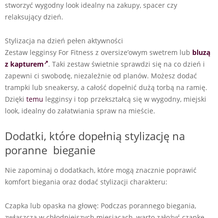
stworzyć wygodny look idealny na zakupy, spacer czy
relaksujący dzień.
Stylizacja na dzień pełen aktywności
Zestaw legginsy For Fitness z oversize’owym swetrem lub
bluzą
z kapturem
. Taki zestaw świetnie sprawdzi się na co dzień i
zapewni ci swobodę, niezależnie od planów. Możesz dodać
trampki lub sneakersy, a całość dopełnić dużą torbą na ramię.
Dzięki
temu
legginsy i top przekształcą się w wygodny, miejski
look, idealny do załatwiania spraw na mieście.
Dodatki, które dopełnią stylizację na
poranne bieganie
Nie zapominaj o dodatkach, które mogą znacznie poprawić
komfort biegania oraz dodać stylizacji charakteru:
Czapka lub opaska na głowę: Podczas porannego biegania,
zwłaszcza w chłodniejszych miesiącach, warto założyć czapkę