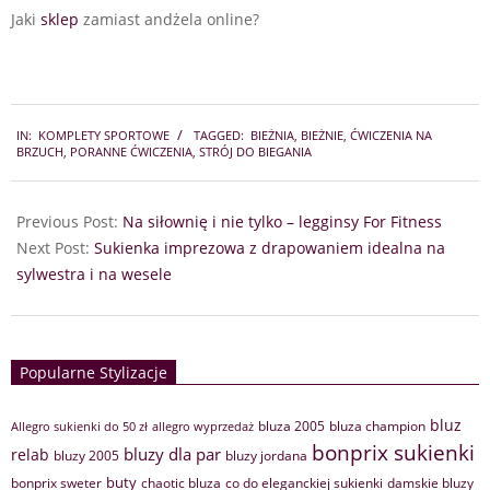
Jaki
sklep
zamiast andżela online?
2024-
IN:
KOMPLETY SPORTOWE
TAGGED:
BIEŻNIA
,
BIEŻNIE
,
ĆWICZENIA NA
10-
BRZUCH
,
PORANNE ĆWICZENIA
,
STRÓJ DO BIEGANIA
28
Previous Post:
Na siłownię i nie tylko – legginsy For Fitness
Next Post:
Sukienka imprezowa z drapowaniem idealna na
sylwestra i na wesele
Popularne Stylizacje
bluz
bluza 2005
bluza champion
Allegro sukienki do 50 zł
allegro wyprzedaż
bonprix sukienki
bluzy dla par
relab
bluzy 2005
bluzy jordana
buty
bonprix sweter
chaotic bluza
co do eleganckiej sukienki
damskie bluzy