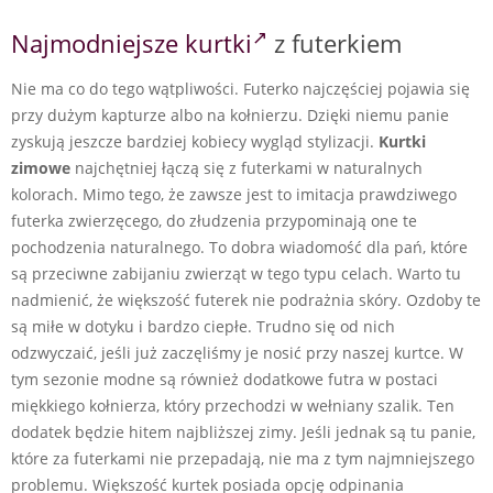
Najmodniejsze kurtki
z futerkiem
Nie ma co do tego wątpliwości. Futerko najczęściej pojawia się
przy dużym kapturze albo na kołnierzu. Dzięki niemu panie
zyskują jeszcze bardziej kobiecy wygląd stylizacji.
Kurtki
zimowe
najchętniej łączą się z futerkami w naturalnych
kolorach. Mimo tego, że zawsze jest to imitacja prawdziwego
futerka zwierzęcego, do złudzenia przypominają one te
pochodzenia naturalnego. To dobra wiadomość dla pań, które
są przeciwne zabijaniu zwierząt w tego typu celach. Warto tu
nadmienić, że większość futerek nie podrażnia skóry. Ozdoby te
są miłe w dotyku i bardzo ciepłe. Trudno się od nich
odzwyczaić, jeśli już zaczęliśmy je nosić przy naszej kurtce. W
tym sezonie modne są również dodatkowe futra w postaci
miękkiego kołnierza, który przechodzi w wełniany szalik. Ten
dodatek będzie hitem najbliższej zimy. Jeśli jednak są tu panie,
które za futerkami nie przepadają, nie ma z tym najmniejszego
problemu. Większość kurtek posiada opcję odpinania