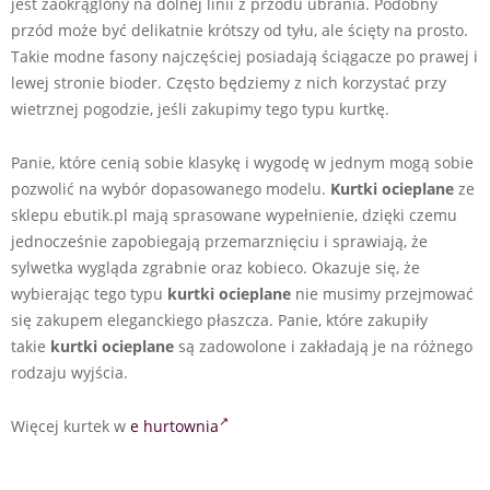
jest zaokrąglony na dolnej linii z przodu ubrania. Podobny
przód może być delikatnie krótszy od tyłu, ale ścięty na prosto.
Takie modne fasony najczęściej posiadają ściągacze po prawej i
lewej stronie bioder. Często będziemy z nich korzystać przy
wietrznej pogodzie, jeśli zakupimy tego typu kurtkę.
Panie, które cenią sobie klasykę i wygodę w jednym mogą sobie
pozwolić na wybór dopasowanego modelu.
Kurtki ocieplane
ze
sklepu ebutik.pl mają sprasowane wypełnienie, dzięki czemu
jednocześnie zapobiegają przemarznięciu i sprawiają, że
sylwetka wygląda zgrabnie oraz kobieco. Okazuje się, że
wybierając tego typu
kurtki ocieplane
nie musimy przejmować
się zakupem eleganckiego płaszcza. Panie, które zakupiły
takie
kurtki ocieplane
są zadowolone i zakładają je na różnego
rodzaju wyjścia.
Więcej kurtek w
e hurtownia