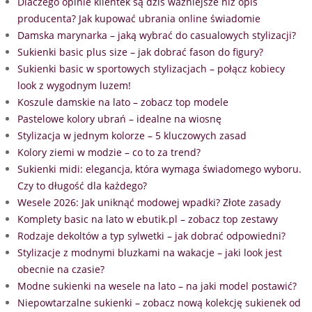
Dlaczego opinie klientek są dziś ważniejsze niż opis
producenta? Jak kupować ubrania online świadomie
Damska marynarka – jaką wybrać do casualowych stylizacji?
Sukienki basic plus size – jak dobrać fason do figury?
Sukienki basic w sportowych stylizacjach – połącz kobiecy
look z wygodnym luzem!
Koszule damskie na lato – zobacz top modele
Pastelowe kolory ubrań – idealne na wiosnę
Stylizacja w jednym kolorze – 5 kluczowych zasad
Kolory ziemi w modzie – co to za trend?
Sukienki midi: elegancja, która wymaga świadomego wyboru.
Czy to długość dla każdego?
Wesele 2026: Jak uniknąć modowej wpadki? Złote zasady
Komplety basic na lato w ebutik.pl – zobacz top zestawy
Rodzaje dekoltów a typ sylwetki – jak dobrać odpowiedni?
Stylizacje z modnymi bluzkami na wakacje – jaki look jest
obecnie na czasie?
Modne sukienki na wesele na lato – na jaki model postawić?
Niepowtarzalne sukienki – zobacz nową kolekcję sukienek od