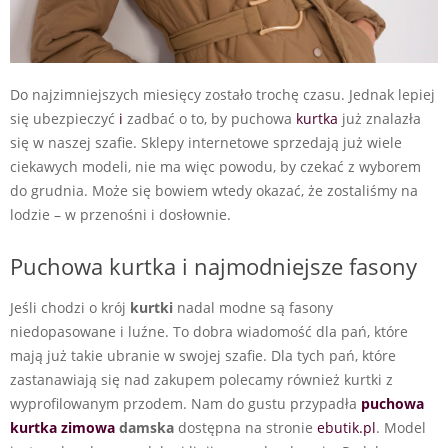
Do najzimniejszych miesięcy zostało trochę czasu. Jednak lepiej
się ubezpieczyć
i
zadbać o to, by puchowa
kurtka
już znalazła
się w naszej szafie. Sklepy internetowe sprzedają już wiele
ciekawych modeli, nie ma więc powodu, by czekać z wyborem
do grudnia. Może się bowiem wtedy okazać, że zostaliśmy na
lodzie – w przenośni i dosłownie.
Puchowa kurtka i najmodniejsze fasony
Jeśli chodzi o krój
kurtki
nadal modne są fasony
niedopasowane i luźne. To dobra wiadomość dla pań, które
mają już takie ubranie w swojej szafie. Dla tych pań, które
zastanawiają się nad zakupem polecamy również kurtki z
wyprofilowanym przodem. Nam do gustu przypadła
puchowa
kurtka zimowa
damska
dostępna na stronie
ebutik.pl
. Model