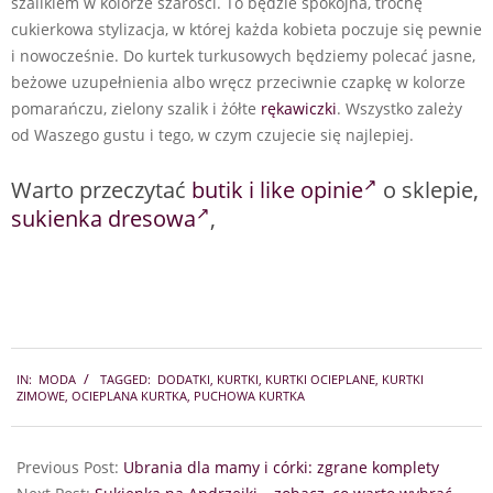
szalikiem w kolorze szarości. To będzie spokojna, trochę
cukierkowa stylizacja, w której każda kobieta poczuje się pewnie
i nowocześnie. Do kurtek turkusowych będziemy polecać jasne,
beżowe uzupełnienia albo wręcz przeciwnie czapkę w kolorze
pomarańczu, zielony szalik i żółte
rękawiczki
. Wszystko zależy
od Waszego gustu i tego, w czym czujecie się najlepiej.
Warto przeczytać
butik i like opinie
o sklepie,
sukienka dresowa
,
2017-
IN:
MODA
TAGGED:
DODATKI
,
KURTKI
,
KURTKI OCIEPLANE
,
KURTKI
11-
ZIMOWE
,
OCIEPLANA KURTKA
,
PUCHOWA KURTKA
08
Previous Post:
Ubrania dla mamy i córki: zgrane komplety