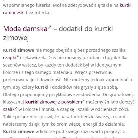
wspomnianego futerka. Można zdecydować się także na
kurtki
ramoneski
bez futerka.
Moda damska
– dodatki do kurtki
zimowej
Kurtki zimowe
nie mogą obejść się bez porządnego szalika,
czapki
i rękawiczek. Dziś nie musimy już dbać o to, jak kilka
sezonów wstecz, by każdy ten dodatek był w identycznym
kolorze i z tego samego materiału. Wręcz przeciwnie,
preferowana jest dowolność. Nie możemy jednak zapominać o
tym, aby kolory
kurtki
i dodatków nie gryzły się ze sobą.
Dlatego proponujemy przykładowe zestawienia. Do granatowej,
klasycznej
kurtki
zimowej z połyskiem
możemy śmiało dołożyć
szalik
w kolorze limonki, a czapkę i szalik w odcieniach żółci.
Takie połączenie sprawi, że nasz look będzie świeży, a sami
nabierzemy dzięki tym kolorom więcej energii do działania.
Kurtki zimowe
w kolorze pudrowego różu warto połączyć z