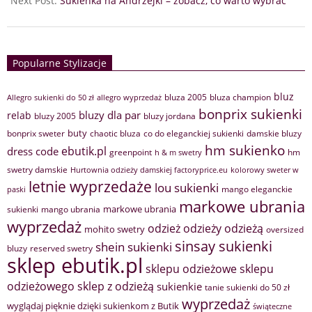
Next Post:
Sukienka na Andrzejki – zobacz, co warto wybrać
Popularne Stylizacje
bluz
bluza 2005
bluza champion
Allegro sukienki do 50 zł
allegro wyprzedaż
bonprix sukienki
bluzy dla par
relab
bluzy 2005
bluzy jordana
buty
bonprix sweter
chaotic bluza
co do eleganckiej sukienki
damskie bluzy
hm sukienko
ebutik.pl
dress code
greenpoint
hm
h & m swetry
swetry damskie
Hurtownia odzieży damskiej factoryprice.eu
kolorowy sweter w
letnie wyprzedaże
lou sukienki
mango eleganckie
paski
markowe ubrania
markowe ubrania
sukienki
mango ubrania
wyprzedaż
odzież
odzieży
odzieżą
mohito swetry
oversized
sinsay sukienki
shein sukienki
bluzy
reserved swetry
sklep ebutik.pl
sklepu odzieżowe
sklepu
sklep z odzieżą
odzieżowego
sukienkie
tanie sukienki do 50 zł
wyprzedaż
wyglądaj pięknie dzięki sukienkom z Butik
świąteczne