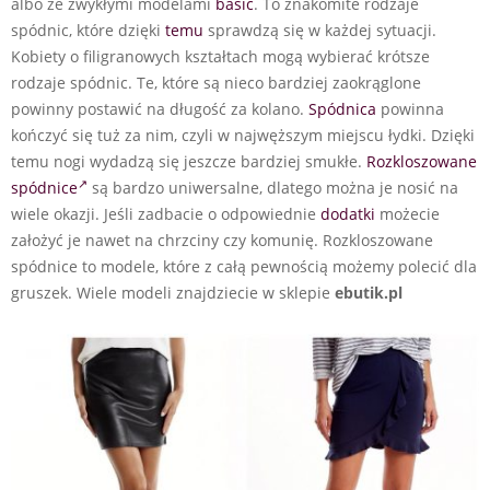
albo ze zwykłymi modelami
basic
. To znakomite rodzaje
spódnic, które dzięki
temu
sprawdzą się w każdej sytuacji.
Kobiety o filigranowych kształtach mogą wybierać krótsze
rodzaje spódnic. Te, które są nieco bardziej zaokrąglone
powinny postawić na długość za kolano.
Spódnica
powinna
kończyć się tuż za nim, czyli w najwęższym miejscu łydki. Dzięki
temu nogi wydadzą się jeszcze bardziej smukłe.
Rozkloszowane
spódnice
są bardzo uniwersalne, dlatego można je nosić na
wiele okazji. Jeśli zadbacie o odpowiednie
dodatki
możecie
założyć je nawet na chrzciny czy komunię. Rozkloszowane
spódnice to modele, które z całą pewnością możemy polecić dla
gruszek. Wiele modeli znajdziecie w sklepie
ebutik.pl