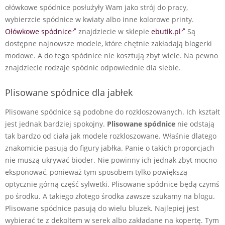
ołówkowe spódnice posłużyły Wam jako strój do pracy,
wybierzcie spódnice w kwiaty albo inne kolorowe printy.
Ołówkowe spódnice
znajdziecie w sklepie
ebutik.pl
Są
dostępne najnowsze modele, które chętnie zakładają blogerki
modowe. A do tego spódnice nie kosztują zbyt wiele. Na pewno
znajdziecie rodzaje spódnic odpowiednie dla siebie.
Plisowane spódnice dla jabłek
Plisowane spódnice są podobne do rozkloszowanych. Ich kształt
jest jednak bardziej spokojny.
Plisowane spódnice
nie odstają
tak bardzo od ciała jak modele rozkloszowane. Właśnie dlatego
znakomicie pasują do figury jabłka. Panie o takich proporcjach
nie muszą ukrywać bioder. Nie powinny ich jednak zbyt mocno
eksponować, ponieważ tym sposobem tylko powiększą
optycznie górną część sylwetki. Plisowane spódnice będą czymś
po środku. A takiego złotego środka zawsze szukamy na blogu.
Plisowane spódnice pasują do wielu bluzek. Najlepiej jest
wybierać te z dekoltem w serek albo zakładane na kopertę. Tym