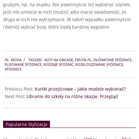
grubym, np. na słupku. Nie powinnyście też wybierać szpilek,
jeśli nie umiecie w nich chodzić albo macie świadomość, że
długo w nich nie wytrzymacie. W takim wypadku powinnyście
również wybrać buty, które będą bardziej wygodne.
2018-
IN:
MODA
TAGGED:
BUTY NA OBCASIE
,
EBUTIK.PL
,
OŁÓWKOWE SPÓDNICE
,
09-
PLISOWANE SPÓDNICE
,
RODZAJE SPÓDNIC
,
ROZKLOSZOWANE SPÓDNICE
,
14
SPÓDNICE
Previous Post:
Kurtki przejściowe – jakie modele wybierać?
Next Post:
Ubranie do szkoły na różne okazje. Przegląd
Popularne Stylizacje