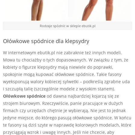
Rodzaje spódnic w sklepie ebutik.pl
Ołówkowe spódnice dla klepsydry
W internetowym ebutik.pl nie zabraknie też innych modeli.
Mowa tu chociażby o tych dopasowanych. W związku z tym, że
kobiety o figurze klepsydry mają niewiele do poprawki,
spokojnie mogą kupować ołówkowe spódnice. Takie fasony
wyeksponują walory kobiecej sylwetki – podkreślą zgrabne uda
i szczupłą talię (szczególnie modele z wysokim stanem).
Ołówkowe spódnice
od dawna najbardziej kojarzą się ze
strojem biurowym. Rzeczywiście, panie pracujące w dużych
firmach czy urzędach chętnie je wybierają. Nie jest to jednak
jedyne miejsce, do którego pasują ołówkowe spódnice. W końcu
te fasony są dziś szyte w naprawdę kolorowych modelach, które
przyciągają wzrok i uwagę innych. Jeśli nie chcecie, aby