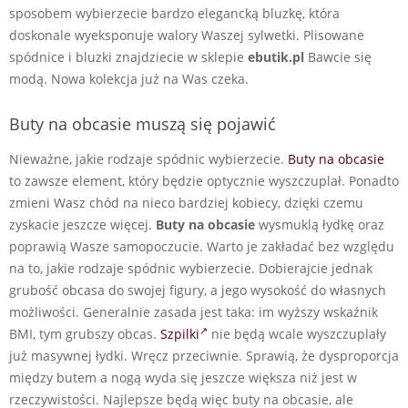
sposobem wybierzecie bardzo elegancką bluzkę, która
doskonale wyeksponuje walory Waszej sylwetki. Plisowane
spódnice i bluzki znajdziecie w sklepie
ebutik.pl
Bawcie się
modą. Nowa kolekcja już na Was czeka.
Buty na obcasie muszą się pojawić
Nieważne, jakie rodzaje spódnic wybierzecie.
Buty na obcasie
to zawsze element, który będzie optycznie wyszczuplał. Ponadto
zmieni Wasz chód na nieco bardziej kobiecy, dzięki czemu
zyskacie jeszcze więcej.
Buty na obcasie
wysmuklą łydkę oraz
poprawią Wasze samopoczucie. Warto je zakładać bez względu
na to, jakie rodzaje spódnic wybierzecie. Dobierajcie jednak
grubość obcasa do swojej figury, a jego wysokość do własnych
możliwości. Generalnie zasada jest taka: im wyższy wskaźnik
BMI, tym grubszy obcas.
Szpilki
nie będą wcale wyszczuplały
już masywnej łydki. Wręcz przeciwnie. Sprawią, że dysproporcja
między butem a nogą wyda się jeszcze większa niż jest w
rzeczywistości. Najlepsze będą więc buty na obcasie, ale