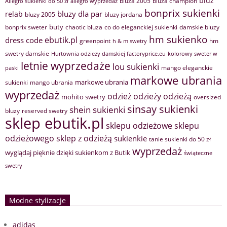
bluz
bluza 2005
bluza champion
Allegro sukienki do 50 zł
allegro wyprzedaż
bonprix sukienki
bluzy dla par
relab
bluzy 2005
bluzy jordana
buty
bonprix sweter
chaotic bluza
co do eleganckiej sukienki
damskie bluzy
hm sukienko
ebutik.pl
dress code
greenpoint
hm
h & m swetry
swetry damskie
Hurtownia odzieży damskiej factoryprice.eu
kolorowy sweter w
letnie wyprzedaże
lou sukienki
mango eleganckie
paski
markowe ubrania
markowe ubrania
sukienki
mango ubrania
wyprzedaż
odzież
odzieży
odzieżą
mohito swetry
oversized
sinsay sukienki
shein sukienki
bluzy
reserved swetry
sklep ebutik.pl
sklepu odzieżowe
sklepu
sklep z odzieżą
odzieżowego
sukienkie
tanie sukienki do 50 zł
wyprzedaż
wyglądaj pięknie dzięki sukienkom z Butik
świąteczne
swetry
Modne stylizacje
adidas