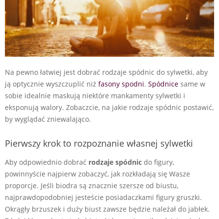
Na pewno łatwiej jest dobrać rodzaje spódnic do sylwetki, aby
ją optycznie wyszczuplić niż
fasony spodni
.
Spódnice
same w
sobie idealnie maskują niektóre mankamenty sylwetki i
eksponują walory. Zobaczcie, na jakie rodzaje spódnic postawić,
by wyglądać zniewalająco.
Pierwszy krok to rozpoznanie własnej sylwetki
Aby odpowiednio dobrać
rodzaje spódnic
do figury,
powinnyście najpierw zobaczyć, jak rozkładają się Wasze
proporcje. Jeśli biodra są znacznie szersze od biustu,
najprawdopodobniej jesteście posiadaczkami figury gruszki.
Okrągły brzuszek i duży biust zawsze będzie należał do jabłek.