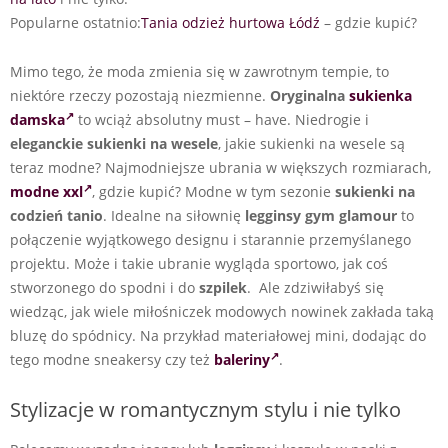
Popularne ostatnio:
Tania odzież hurtowa Łódź
– gdzie kupić?
Mimo tego, że moda zmienia się w zawrotnym tempie, to
niektóre rzeczy pozostają niezmienne.
Oryginalna
sukienka
damska
to wciąż absolutny must – have. Niedrogie i
eleganckie sukienki na wesele
, j
akie sukienki na wesele są
teraz modne? Najmodniejsze ubrania w większych rozmiarach,
modne xxl
, gdzie kupić?
Modne w tym sezonie
sukienki na
codzień tanio
. Idealne na siłownię
legginsy gym glamour
to
połączenie wyjątkowego designu i starannie przemyślanego
projektu. Może i takie ubranie wygląda sportowo, jak coś
stworzonego do spodni i do
szpilek
. Ale zdziwiłabyś się
wiedząc, jak wiele miłośniczek modowych nowinek zakłada taką
bluzę do spódnicy. Na przykład materiałowej mini, dodając do
tego modne sneakersy czy też
baleriny
.
Stylizacje w romantycznym stylu i nie tylko