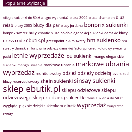
Popularne Stylizacje
bluz
bluza 2005
bluza champion
Allegro sukienki do 50 zł
allegro wyprzedaż
bonprix sukienki
bluzy dla par
relab
bluzy 2005
bluzy jordana
buty
bonprix sweter
chaotic bluza
co do eleganckiej sukienki
damskie bluzy
hm sukienko
ebutik.pl
dress code
greenpoint
hm
h & m swetry
swetry damskie
Hurtownia odzieży damskiej factoryprice.eu
kolorowy sweter w
letnie wyprzedaże
lou sukienki
mango eleganckie
paski
markowe ubrania
markowe ubrania
sukienki
mango ubrania
wyprzedaż
odzież
odzieży
odzieżą
mohito swetry
oversized
sinsay sukienki
shein sukienki
bluzy
reserved swetry
sklep ebutik.pl
sklepu odzieżowe
sklepu
sklep z odzieżą
odzieżowego
sukienkie
tanie sukienki do 50 zł
wyprzedaż
wyglądaj pięknie dzięki sukienkom z Butik
świąteczne
swetry