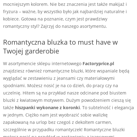
mocniejszym kolorem. Nie bez znaczenia jest także makijaż i
fryzura – ważne, by wszystko było jak najbardziej naturalne i
kobiece. Gotowa na poznanie, czym jest prawdziwy
romantyczny styl? Zajrzyj do naszego asortymentu.
Romantyczna bluzka to must have w
Twojej garderobie
W asortymencie sklepu internetowego
Factoryprice.pl
znajdziesz również romantyczne bluzki, które wspaniale będą
wyglądać w zestawieniu z jeansami czy materiałowymi
spodniami. Możesz nosić je na co dzień, do pracy czy na
uczelnię. Hitem są na przykład nasze odcinane pod biustem
bluzki z kwiatowym motywem. Dużym powodzeniem cieszą się
także
hiszpanki wykonane z koronki
. To subtelność i elegancja
w jednym. Ciężko nam jest wyobrazić sobie walizkę
zapakowaną na urlop bez czegoś z dekoltem carmen,
szczególnie w przypadku romantyczek! Romantyczne bluzki
możesz nosić na przykład w zestawieniu z jeansowymi