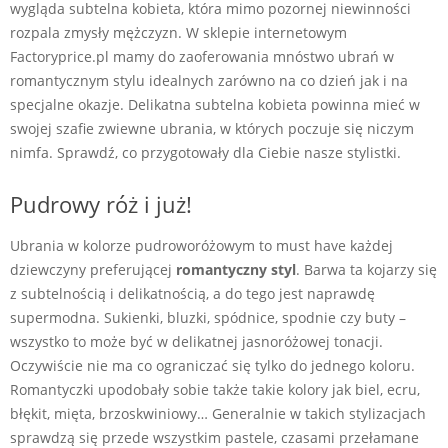
wygląda subtelna kobieta, która mimo pozornej niewinności
rozpala zmysły mężczyzn. W sklepie internetowym
Factoryprice.pl mamy do zaoferowania mnóstwo ubrań w
romantycznym stylu idealnych zarówno na co dzień jak i na
specjalne okazje. Delikatna subtelna kobieta powinna mieć w
swojej szafie zwiewne ubrania, w których poczuje się niczym
nimfa. Sprawdź, co przygotowały dla Ciebie nasze stylistki.
Pudrowy róż i już!
Ubrania w kolorze pudroworóżowym to must have każdej
dziewczyny preferującej
romantyczny styl
. Barwa ta kojarzy się
z subtelnością i delikatnością, a do tego jest naprawdę
supermodna. Sukienki, bluzki, spódnice, spodnie czy buty –
wszystko to może być w delikatnej jasnoróżowej tonacji.
Oczywiście nie ma co ograniczać się tylko do jednego koloru.
Romantyczki upodobały sobie także takie kolory jak biel, ecru,
błękit, mięta, brzoskwiniowy… Generalnie w takich stylizacjach
sprawdzą się przede wszystkim pastele, czasami przełamane