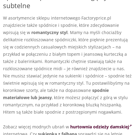
subtelne
W asortymencie sklepu internetowego Factoryprice.pl
znajdziecie także spódnice i spodnie, które zdecydowanie
wpisują się w
romantyczny styl
. Mamy na myśli chociażby
delikatnie rozkloszowane spódniczki, które pięknie prezentują
się w codziennych casualowych miejskich stylizacjach – na
przykład w połączeniu z białym topem i jeansową kurteczką a
także z balerinkami. Romantyczki chętnie stawiają także na
rozkloszowane spódnice midi – je również znajdziecie u nas.
Nie musisz stawiać jedynie na sukienki i spódnice – spodnie też
świetnie wpisują się w romantyczny styl. Tu postawilibyśmy na
koronkowe szorty, ale także na dopasowane
spodnie
materiałowe lub jeansy
, które możesz połączyć z górą w stylu
romantycznym, na przykład z koronkową bluzką hiszpanką.
Hitem są także białe spodnie z postrzępionymi nogawkami.
Zobacz więcej modnych ubrań w
hurtownia odzieży damskiej
internetowa. Czy
sukienka z falbaną
sprawdzi się na letnie