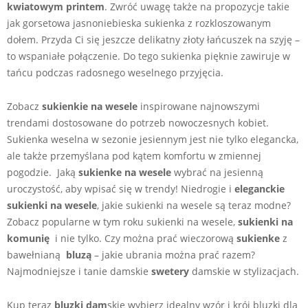
kwiatowym printem
. Zwróć uwagę także na propozycje takie
jak gorsetowa jasnoniebieska sukienka z rozkloszowanym
dołem. Przyda Ci się jeszcze delikatny złoty łańcuszek na szyję –
to wspaniałe połączenie. Do tego sukienka pięknie zawiruje w
tańcu podczas radosnego weselnego przyjęcia.
Zobacz
sukienkie na wesele
inspirowane najnowszymi
trendami dostosowane do potrzeb nowoczesnych kobiet.
Sukienka weselna w sezonie jesiennym jest nie tylko elegancka,
ale także przemyślana pod kątem komfortu w zmiennej
pogodzie. Jaką
sukienke na wesele
wybrać na jesienną
uroczystość, aby wpisać się w trendy! Niedrogie i
eleganckie
sukienki na wesele
, j
akie sukienki na wesele są teraz modne?
Zobacz popularne w tym roku sukienki na wesele,
sukienki na
komunię
i nie tylko. Czy można prać wieczorową
sukienke
z
bawełnianą
bluzą
– jakie ubrania można prać razem?
Najmodniejsze i tanie damskie
swetery
damskie w stylizacjach.
Kup teraz
bluzki dam
skie wybierz idealny wzór i krój bluzki dla