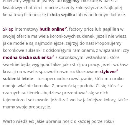
Polecamy wygodne jeansy lub
legginsy
i koszulę w paski z
kwiatowym haftem i mocne akcenty kolorystyczne. Najlepiej
kobaltową listonoszkę i
złota szpilka
lub w podobnym kolorze.
Sklep
internetowy
butik online
, factory price lub
papilion
w
swojej ofercie ma wiele koronkowych sukienek. Jeżeli nie wiesz,
jakie modele są najmodniejsze, zajrzyj do nas! Proponujemy
koronkowe sukienki z odsłoniętymi ramionami, z wiązaniami czy
modna kiecka sukienka
z koronkowymi wstawkami, które
świetnie będą wyglądać także jako strój do pracy. Jeżeli szukasz
kreacji na wesele, sprawdź nasze rozkloszowane
stylowe
sukienki letnie
– to supermodne rozwiązanie, któremu uroku
dodaje właśnie koronka. Z pewnością spodoba Ci się któraś z
czarnych sukienek – będziesz prezentować się w nich
tajemniczo i seksownie. Jeżeli zaś wolisz jaśniejsze kolory, także
mamy swoje propozycje.
Warto wiedzieć: Jakie ubrania nosić o każdej porze roku?