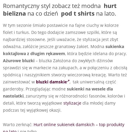
Romantyczny styl zobacz też modna
hurt
bielizna
na co dzień
pod t shirts
na lato.
W tym sezonie śmiało postawicie na fajne ciuchy w kolorze
fiolet i turkus. Do tego dodajcie zamszowe szpilki, które są
najbardziej stosowne. Jeśli uważacie, że stylizacja jest zbyt
odważna, załóżcie jeszcze granatowy żakiet. Modna
sukienka
koktajlowa z długim rękawem
, która będzie idelana do pracy.
Ażurowe bluzki
– bluzka Założona do zwykłych dżinsów
sprawdzi się w markecie na zakupach, a w połączeniu z obcisłą
spódnicą i naszyjnikiem stworzy wieczorową kreację. Warto też
zainwestować w
bluzki damskie
, tak uniwersalną część
garderoby. Przeglądając modne
sukienki na wesele dla
nastolatki
, zanurzymy się w różnorodności fasonów, kolorów i
detali, które tworzą wyjątkowe
stylizacje
dla młodej damy
podczas tej wyjątkowej okazji.
Warto zerknąć:
Hurt online sukienek damskich – top produkty
na lato
i nie tylko.