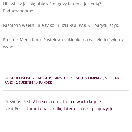
Nie wiesz Jak się ubierać między latem a jesienią?
Podpowiadamy.
Fashionn weeks i nie tylko: Bluzki RUE PARIS – paryski szyk.
Prosto z Mediolanu: Pastelowa sukienka na wesele to świetny
wybór.
2025-
IN:
SHOPONLINE
TAGGED:
DAMSKIE STYLIZACJE NA IMPREZĘ
,
STRÓJ NA
07-
RANDKĘ
,
SUKIENKI NA RANDKĘ
23
Previous Post:
Akcesoria na lato – co warto kupić?
Next Post:
Ubrania na randkę latem – nasze propozycje