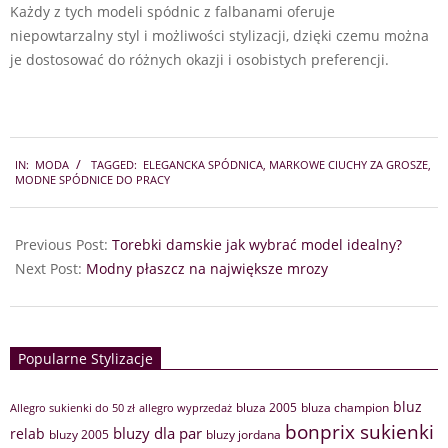
Każdy z tych modeli spódnic z falbanami oferuje
niepowtarzalny styl i możliwości stylizacji, dzięki czemu można
je dostosować do różnych okazji i osobistych preferencji.
2024-
IN:
MODA
TAGGED:
ELEGANCKA SPÓDNICA
,
MARKOWE CIUCHY ZA GROSZE
,
10-
MODNE SPÓDNICE DO PRACY
05
Previous Post:
Torebki damskie jak wybrać model idealny?
Next Post:
Modny płaszcz na największe mrozy
Popularne Stylizacje
bluz
bluza 2005
bluza champion
Allegro sukienki do 50 zł
allegro wyprzedaż
bonprix sukienki
bluzy dla par
relab
bluzy 2005
bluzy jordana