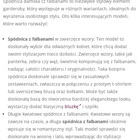
Spódnica damska cz falbanami to niezwykle stylowy element
garderoby, który występuje w różnych wariantach, idealnych do
wyrażenia osobistego stylu. Oto kilka interesujących modeli,
które warto rozważyć:
Spódnica z falbanami
w zwierzęce wzory: Ten model to
doskonały wybór dla odważnych kobiet, które chcą dodać
swoim stylizacjom nieco dzikości. Zwierzęce wzory, takie jak
panterka, zebra czy wąż, świetnie komponują się z falbanami,
nadając całości charakteru i oryginalności. Taka bonprix
spódnica doskonale sprawdzi się w casualowych
zestawieniach, zwłaszcza w połączeniu z prostym t-shirtem
lub oversize’ową bluzą oraz botkami. Może być także
doskonałą bazą do stworzenia bardziej eleganckiego looku,
wystarczy dodać klasyczną
bluzkę
i szpilki.
Długie kwiatowe spódnice z falbanami: Kwiatowe wzory są
zawsze na czasie, a długa
spódnica z falbanami
idealnie
wpisuje się w romantyczny styl. Taki model sprawdzi się
doskonale na wiosnę i lato, wprowadzając do stylizacji