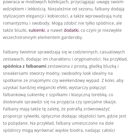
powraca w modowych kolekcjach, przyciągając uwagę swoim
wdziękiem i lekkością. Niezależnie od sezonu, falbany dodają
stylizacjom elegancji i kobiecości, a także wprowadzają nutę
romantyzmu i swobody. Mogą zdobić nie tylko spódnice, ale
także bluzki,
sukienki
, a nawet
dodatki
, co czyni je niezwykle
wszechstronnym elementem garderoby.
Falbany świetnie sprawdzają się w codziennych, casualowych
zestawach, dodając im charakteru i oryginalności. Na przykład,
spódnica z falbanami
zestawiona z prostą, gładką bluzką i
sneakersami stworzy modny, swobodny look idealny na
spotkanie ze znajomymi czy weekendowy wypad. Z kolei, aby
uzyskać bardziej elegancki efekt, wystarczy połączyć
falbankową sukienkę z szpilkami i klasyczną torebką, co
doskonale sprawdzi się na przyjęcia czy specjalne okazje.
Falbany mają także tę zaletę, że potrafią zrównoważyć
proporcje sylwetki, optycznie dodając objętości tam, gdzie jest
to pożądane. Na przykład, falbany umieszczone na dole
spódnicy mogą wyrównać wąskie biodra, nadając całości