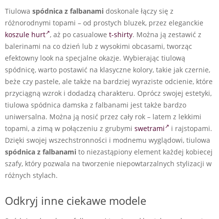
Tiulowa
spódnica z falbanami
doskonale łączy się z
różnorodnymi topami – od prostych bluzek, przez eleganckie
koszule hurt
, aż po casualowe
t-shirty
. Można ją zestawić z
balerinami na co dzień lub z wysokimi obcasami, tworząc
efektowny look na specjalne okazje. Wybierając tiulową
spódnicę, warto postawić na klasyczne kolory, takie jak czernie,
beże czy pastele, ale także na bardziej wyraziste odcienie, które
przyciągną wzrok i dodadzą charakteru. Oprócz swojej estetyki,
tiulowa spódnica damska z falbanami jest także bardzo
uniwersalna. Można ją nosić przez cały rok – latem z lekkimi
topami, a zimą w połączeniu z grubymi
swetrami
i rajstopami.
Dzięki swojej wszechstronności i modnemu wyglądowi, tiulowa
spódnica z falbanami
to niezastąpiony element każdej kobiecej
szafy, który pozwala na tworzenie niepowtarzalnych stylizacji w
różnych stylach.
Odkryj inne ciekawe modele