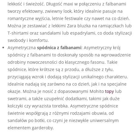
lekkość i świeżość. Długość maxi w połączeniu z falbanami
tworzy efektowny, zwiewny look, który idealnie pasuje na
romantyczne wyjścia, letnie festiwale czy nawet na co dzień.
Można je zestawiać z lekkimi Zara bluzka na ramiączkach lub
T-shirtami oraz sandałami lub espadrylami, co doda stylizacji
swobody i komfortu.
Asymetryczna
spódnica z falbanami
: Asymetryczny krój
spódnicy z falbanami to doskonały sposób na wprowadzenie
odrobiny nowoczesności do klasycznego fasonu. Takie
spódnice, które krótsze są z przodu, a dłuższe z tyłu,
przyciągają wzrok i dodają stylizacji unikalnego charakteru.
Idealnie nadają się zarówno na co dzień, jak i na specjalne
okazje. Można je nosić z dopasowanymi Mohito
topy
lub
swetrami, a także uzupełnić dodatkami, takimi jak duże
kolczyki czy wyrazista torebka. Asymetryczne spódnice
świetnie współgrają z różnymi rodzajami obuwia, od
sandałów po botki, co czyni je niezwykle uniwersalnym
elementem garderoby.