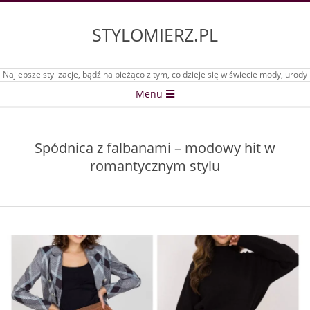
Skip
to
STYLOMIERZ.PL
content
Najlepsze stylizacje, bądź na bieżąco z tym, co dzieje się w świecie mody, urody
Secondary
Menu
Navigation
Menu
Spódnica z falbanami – modowy hit w
romantycznym stylu