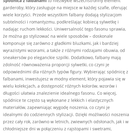
Spódnica z falbanami
to niezwykle wszechstronny element
garderoby, który zasługuje na miejsce w każdej szafie, oferując
wiele korzyści. Przede wszystkim falbany dodają stylizacjom
subtelności i romantyzmu, podkreślając kobiecą sylwetkę i
nadając ruchom lekkości. Uniwersalność tego fasonu sprawia,
że można go stylizować na wiele sposobów – doskonale
komponuje się zarówno z gładkimi bluzkami, jak i bardziej
wyrazistymi wzorami, a także z różnymi rodzajami obuwia, od
sneakersów po eleganckie szpilki. Dodatkowo, falbany mają
zdolność równoważenia proporcji sylwetki, co czyni je
odpowiednimi dla różnych typów figury. Wybierając spódnicę z
falbanami, inwestujesz w modny element, który pojawia się w
wielu kolekcjach, a dostępność różnych kolorów, wzorów i
długości ułatwia znalezienie idealnego fasonu. Co więcej,
spódnice te często są wykonane z lekkich i elastycznych
materiałów, zapewniając wygodę noszenia, co czyni je
idealnymi do codziennych stylizacji. Dzięki możliwości noszenia
przez cały rok, zarówno w letnich, zwiewnych odsłonach, jak i w
chłodniejsze dni w połączeniu z rajstopami i swetrami,