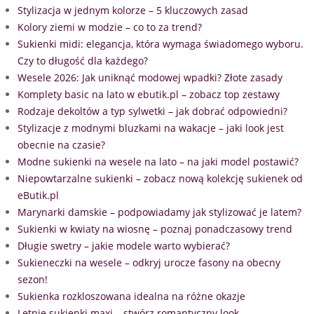
Stylizacja w jednym kolorze – 5 kluczowych zasad
Kolory ziemi w modzie – co to za trend?
Sukienki midi: elegancja, która wymaga świadomego wyboru.
Czy to długość dla każdego?
Wesele 2026: Jak uniknąć modowej wpadki? Złote zasady
Komplety basic na lato w ebutik.pl – zobacz top zestawy
Rodzaje dekoltów a typ sylwetki – jak dobrać odpowiedni?
Stylizacje z modnymi bluzkami na wakacje – jaki look jest
obecnie na czasie?
Modne sukienki na wesele na lato – na jaki model postawić?
Niepowtarzalne sukienki – zobacz nową kolekcję sukienek od
eButik.pl
Marynarki damskie – podpowiadamy jak stylizować je latem?
Sukienki w kwiaty na wiosnę – poznaj ponadczasowy trend
Długie swetry – jakie modele warto wybierać?
Sukieneczki na wesele – odkryj urocze fasony na obecny
sezon!
Sukienka rozkloszowana idealna na różne okazje
Letnie sukienki maxi – stwórz romantyczny look