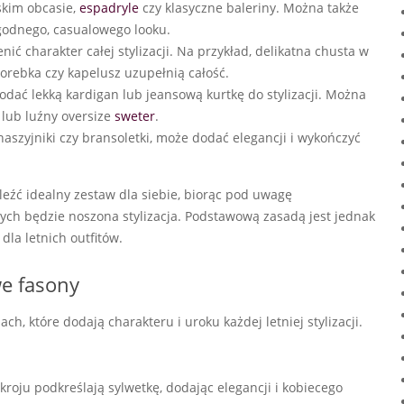
skim obcasie,
espadryle
czy klasyczne baleriny. Można także
ygodnego, casualowego looku.
 charakter całej stylizacji. Na przykład, delikatna chusta w
torebka czy kapelusz uzupełnią całość.
dać lekką kardigan lub jeansową kurtkę do stylizacji. Można
lub luźny oversize
sweter
.
 naszyjniki czy bransoletki, może dodać elegancji i wykończyć
źć idealny zestaw dla siebie, biorąc pod uwagę
rych będzie noszona stylizacja. Podstawową zasadą jest jednak
dla letnich outfitów.
we fasony
, które dodają charakteru i uroku każdej letniej stylizacji.
ju podkreślają sylwetkę, dodając elegancji i kobiecego