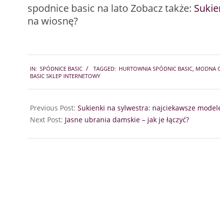
spodnice basic na lato Zobacz także:
Sukie
na wiosnę?
2025-
IN:
SPÓDNICE BASIC
TAGGED:
HURTOWNIA SPÓDNIC BASIC
,
MODNA O
10-
BASIC SKLEP INTERNETOWY
27
Previous Post:
Sukienki na sylwestra: najciekawsze model
Next Post:
Jasne ubrania damskie – jak je łączyć?