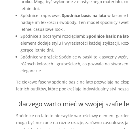
uroku. Mogą być wykonane z elastycznego materiału, co
letnie dni.
Spódnice trapezowe:
Spodnice basic na lato
w fasonie t
nadaje im lekkości i swobody. Ten model spódnicy świet
letnie, casualowe looki.
Spódnice z bocznymi rozcięciami:
Spodnice basic na lat
element dodaje stylu i wyrazistości każdej stylizacji. R
gorące letnie dni.
Spódnice w prążek: Spódnice w paski to klasyczny wzór,
różnych kolorach i grubościach, co pozwala na stworzeni
eleganckie.
Te ciekawe fasony spódnic basic na lato pozwalają na eks
letnich outfitów, które podkreślają indywidualny styl noszą
Dlaczego warto mieć w swojej szafie l
Spódnice na lato to niezwykle wartościowy element garder
mogą być noszone na różne okazje, zarówno casualowe, jak 