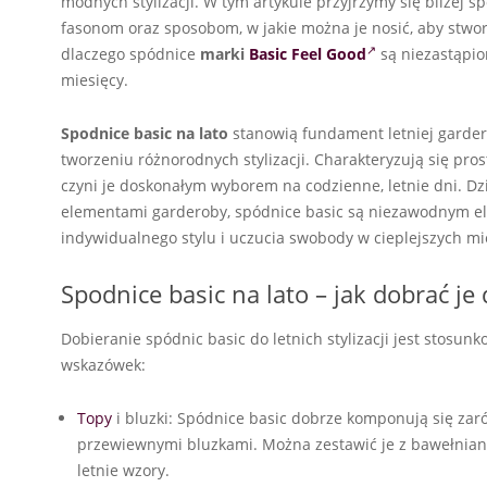
modnych stylizacji. W tym artykule przyjrzymy się bliżej 
fasonom oraz sposobom, w jakie można je nosić, aby stwor
dlaczego spódnice
marki
Basic Feel Good
są niezastąpio
miesięcy.
Spodnice basic na lato
stanowią fundament letniej gardero
tworzeniu różnorodnych stylizacji. Charakteryzują się pr
czyni je doskonałym wyborem na codzienne, letnie dni. Dzi
elementami garderoby, spódnice basic są niezawodnym el
indywidualnego stylu i uczucia swobody w cieplejszych mi
Spodnice basic na lato – jak dobrać je d
Dobieranie spódnic basic do letnich stylizacji jest stosun
wskazówek:
Topy
i bluzki: Spódnice basic dobrze komponują się zaró
przewiewnymi bluzkami. Można zestawić je z bawełniany
letnie wzory.