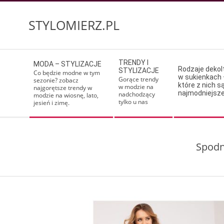
Skip
to
STYLOMIERZ.PL
content
Secondary
TRENDY I
MODA – STYLIZACJE
Navigation
Rodzaje deko
STYLIZACJE
Co będzie modne w tym
w sukienkach 
Menu
Gorące trendy
sezonie? zobacz
które z nich s
w modzie na
najgorętsze trendy w
najmodniejsz
nadchodzący
modzie na wiosnę, lato,
tylko u nas
jesień i zimę.
Spodn