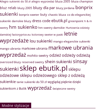
bluza 2005
bluza champion
Allegro sukienki do 50 zł
allegro wyprzedaż
bonprix
bluzy dla par
bluz relab
bluzy 2005
bluzy jordana
sukienki
buty
bonprix sweter
chaotic bluza
co do eleganckiej
ebutik.pl
dress code
sukienki
greenpoint
damskie bluzy
h & m
hm sukienko
hm swetry damskie
swetry
Hurtownia odzieży
letnie
damskiej factoryprice.eu
kolorowy sweter w paski
wyprzedaże
lou sukienki
mango eleganckie sukienki
markowe ubrania
markowe ubrania
mango ubrania
wyprzedaż
odzież
odzieży
odzieżą
mohito swetry
sinsay
shein sukienki
oversized bluzy
reserved swetry
sklep ebutik.pl
sukienki
sklepu
sklep z odzieżą
odzieżowe
sklepu odzieżowego
sukienkie
wyglądaj pięknie dzięki
tanie sukienki do 50 zł
wyprzedaż
sukienkom z Butik
świąteczne swetry
Modne stylizacje