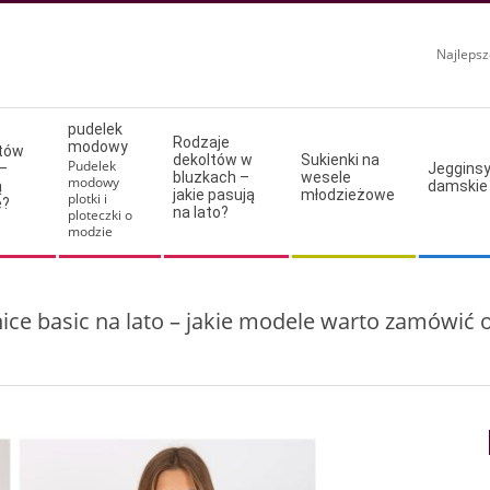
Najlepsz
pudelek
Rodzaje
modowy
ltów
dekoltów w
Sukienki na
Pudelek
–
Jeggins
bluzkach –
wesele
modowy
ą
damskie
jakie pasują
młodzieżowe
plotki i
e?
na lato?
ploteczki o
modzie
ice basic na lato – jakie modele warto zamówić o