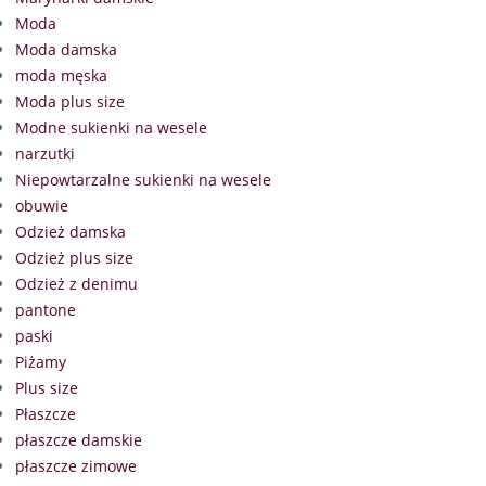
Moda
Moda damska
moda męska
Moda plus size
Modne sukienki na wesele
narzutki
Niepowtarzalne sukienki na wesele
obuwie
Odzież damska
Odzież plus size
Odzież z denimu
pantone
paski
Piżamy
Plus size
Płaszcze
płaszcze damskie
płaszcze zimowe