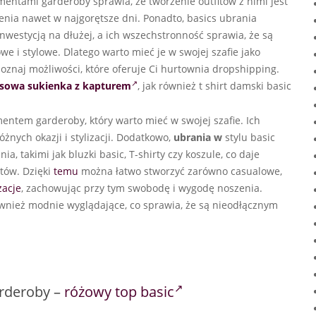
ementami garderoby sprawia, że tworzenie outfitów z nimi jest
enia nawet w najgorętsze dni. Ponadto, basics ubrania
nwestycją na dłużej, a ich wszechstronność sprawia, że są
e i stylowe. Dlatego warto mieć je w swojej szafie jako
poznaj możliwości, które oferuje Ci hurtownia dropshipping.
sowa sukienka z kapturem
, jak również t shirt damski basic
ntem garderoby, który warto mieć w swojej szafie. Ich
nych okazji i stylizacji. Dodatkowo,
ubrania w
stylu basic
, takimi jak bluzki basic, T-shirty czy koszule, co daje
tów. Dzięki
temu
można łatwo stworzyć zarówno casualowe,
zacje
, zachowując przy tym swobodę i wygodę noszenia.
również modnie wyglądające, co sprawia, że są nieodłącznym
arderoby –
różowy top basic