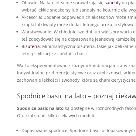
Obuwie: Na lato idealnie sprawdzają się
sandały
na pła
wybrać lekkie sneakersy lub sandały na koturnie dla w
Akcesoria: Dodanie odpowiednich akcesoriów może zmienić
kropki lub kwiaty może dodać letniego uroku, a stylowa 
Warstwowanie: W chłodniejsze dni lub wieczory warto do
też zdecydować się na dopasowaną jeansową kamizelkę 
Biżuteria
: Minimalistyczna biżuteria, takie jak delikatne
letnią stylizację z spódnicą basic.
Warto eksperymentować z różnymi kombinacjami, aby znale
indywidualne preferencje stylowe oraz okoliczności, w któ
zachowanie lekkości i swobody, które są charakterystyczne 
Spodnice basic na lato – poznaj cieka
Spodnice basic na lato
są dostępne w różnorodnych fasonach
Oto krótki opis kilku ciekawych modeli:
Dopasowane spódnice: Spódnice basic o dopasowanym kro