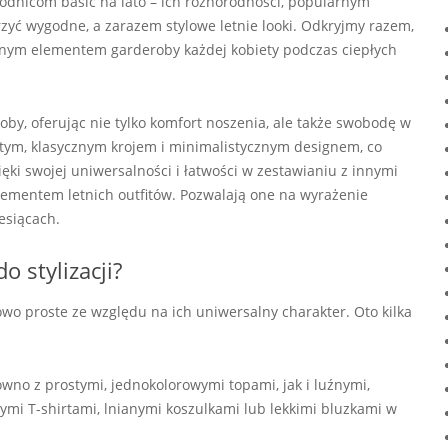
spódnicom basic na lato – ich różnorodności, popularnym
zyć wygodne, a zarazem stylowe letnie looki. Odkryjmy razem,
nym elementem garderoby każdej kobiety podczas ciepłych
by, oferując nie tylko komfort noszenia, ale także swobodę w
ostym, klasycznym krojem i minimalistycznym designem, co
ęki swojej uniwersalności i łatwości w zestawianiu z innymi
ementem letnich outfitów. Pozwalają one na wyrażenie
esiącach.
o stylizacji?
kowo proste ze względu na ich uniwersalny charakter. Oto kilka
wno z prostymi, jednokolorowymi topami, jak i luźnymi,
mi T-shirtami, lnianymi koszulkami lub lekkimi bluzkami w