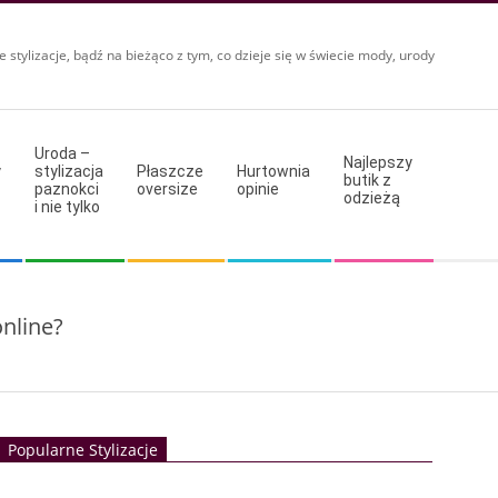
e stylizacje, bądź na bieżąco z tym, co dzieje się w świecie mody, urody
Uroda –
Najlepszy
y
stylizacja
Płaszcze
Hurtownia
butik z
paznokci
oversize
opinie
odzieżą
i nie tylko
nline?
Popularne Stylizacje