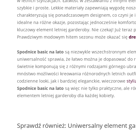
w letnich stylizacjach. Łatwość w zestawianiu z innymi el
szybkie i proste. Lekkie materiały zapewniają wygodę nosz
charakteryzują się ponadczasowym designem, co czyni je i
idealne na różne okazje, pozostając jednocześnie komfortow
kluczowy element letniej garderoby. Nie czekaj! Już teraz 
Prawdziwym modowym hitem sezonu może okazać się
dre
Spodnice basic na lato
są niezwykle wszechstronnym eleme
uniwersalność sprawia, że łatwo można je dopasować do róż
świetnie komponują się z różnymi rodzajami górnego ubrania
mnóstwo możliwości kreowania różnorodnych letnich outfi
codzienne looki, jak i bardziej eleganckie, wieczorowe
styli
Spodnice basic na lato
są więc nie tylko praktyczne, ale 
elementem letniej garderoby dla każdej kobiety.
Sprawdź również: Uniwersalny element g