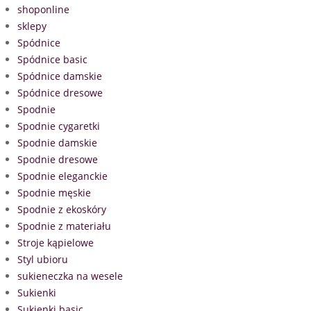
shoponline
sklepy
Spódnice
Spódnice basic
Spódnice damskie
Spódnice dresowe
Spodnie
Spodnie cygaretki
Spodnie damskie
Spodnie dresowe
Spodnie eleganckie
Spodnie męskie
Spodnie z ekoskóry
Spodnie z materiału
Stroje kąpielowe
Styl ubioru
sukieneczka na wesele
Sukienki
Sukienki basic