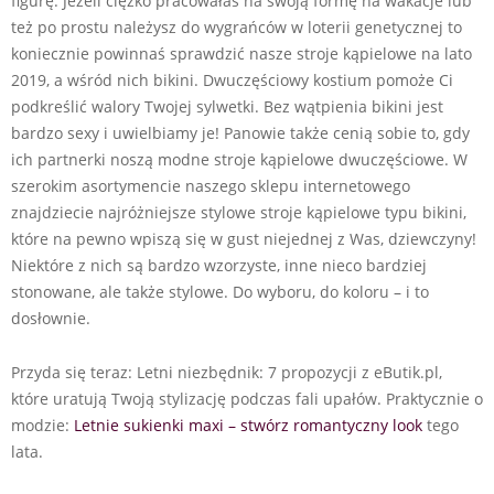
figurę. Jeżeli ciężko pracowałaś na swoją formę na wakacje lub
też po prostu należysz do wygrańców w loterii genetycznej to
koniecznie powinnaś sprawdzić nasze stroje kąpielowe na lato
2019, a wśród nich bikini. Dwuczęściowy kostium pomoże Ci
podkreślić walory Twojej sylwetki. Bez wątpienia bikini jest
bardzo sexy i uwielbiamy je! Panowie także cenią sobie to, gdy
ich partnerki noszą modne stroje kąpielowe dwuczęściowe. W
szerokim asortymencie naszego sklepu internetowego
znajdziecie najróżniejsze stylowe stroje kąpielowe typu bikini,
które na pewno wpiszą się w gust niejednej z Was, dziewczyny!
Niektóre z nich są bardzo wzorzyste, inne nieco bardziej
stonowane, ale także stylowe. Do wyboru, do koloru – i to
dosłownie.
Przyda się teraz: Letni niezbędnik: 7 propozycji z eButik.pl,
które uratują Twoją stylizację podczas fali upałów. Praktycznie o
modzie:
Letnie sukienki maxi – stwórz romantyczny look
tego
lata.