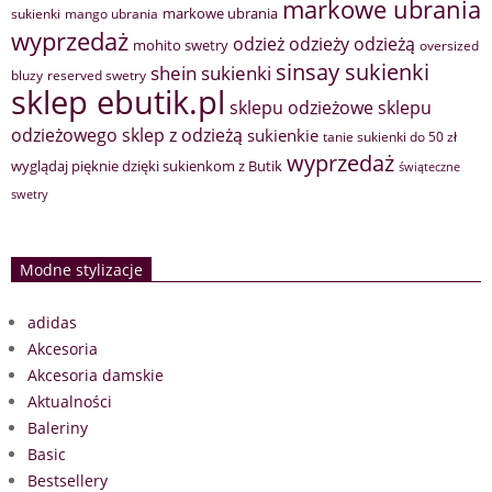
markowe ubrania
markowe ubrania
sukienki
mango ubrania
wyprzedaż
odzież
odzieży
odzieżą
mohito swetry
oversized
sinsay sukienki
shein sukienki
bluzy
reserved swetry
sklep ebutik.pl
sklepu odzieżowe
sklepu
sklep z odzieżą
odzieżowego
sukienkie
tanie sukienki do 50 zł
wyprzedaż
wyglądaj pięknie dzięki sukienkom z Butik
świąteczne
swetry
Modne stylizacje
adidas
Akcesoria
Akcesoria damskie
Aktualności
Baleriny
Basic
Bestsellery