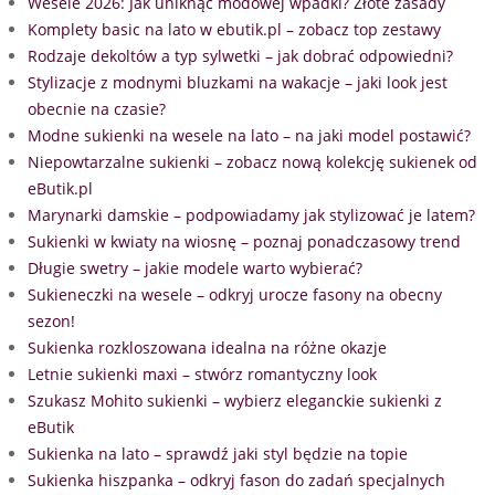
Wesele 2026: Jak uniknąć modowej wpadki? Złote zasady
Komplety basic na lato w ebutik.pl – zobacz top zestawy
Rodzaje dekoltów a typ sylwetki – jak dobrać odpowiedni?
Stylizacje z modnymi bluzkami na wakacje – jaki look jest
obecnie na czasie?
Modne sukienki na wesele na lato – na jaki model postawić?
Niepowtarzalne sukienki – zobacz nową kolekcję sukienek od
eButik.pl
Marynarki damskie – podpowiadamy jak stylizować je latem?
Sukienki w kwiaty na wiosnę – poznaj ponadczasowy trend
Długie swetry – jakie modele warto wybierać?
Sukieneczki na wesele – odkryj urocze fasony na obecny
sezon!
Sukienka rozkloszowana idealna na różne okazje
Letnie sukienki maxi – stwórz romantyczny look
Szukasz Mohito sukienki – wybierz eleganckie sukienki z
eButik
Sukienka na lato – sprawdź jaki styl będzie na topie
Sukienka hiszpanka – odkryj fason do zadań specjalnych