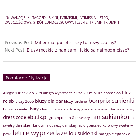
2025-
IN:
WAKACJE
TAGGED:
BIKINI
,
INTIMISIMI
,
INTIMISSIMI
,
STRÓJ
07-
DWUCZĘŚCIOWY
,
STRÓJ JEDNOCZĘŚCIOWY
,
TEZENIS
,
TRIUMF
,
TRIUMPH
22
Previous Post:
Millennial purple – czy to nowy czarny?
Next Post:
Bluzy męskie z napisami: jakie są najmodniejsze?
Popularne Stylizacje
bluz
bluza 2005
bluza champion
Allegro sukienki do 50 zł
allegro wyprzedaż
bonprix sukienki
bluzy dla par
relab
bluzy 2005
bluzy jordana
buty
bonprix sweter
chaotic bluza
co do eleganckiej sukienki
damskie bluzy
hm sukienko
ebutik.pl
dress code
greenpoint
hm
h & m swetry
swetry damskie
Hurtownia odzieży damskiej factoryprice.eu
kolorowy sweter w
letnie wyprzedaże
lou sukienki
mango eleganckie
paski