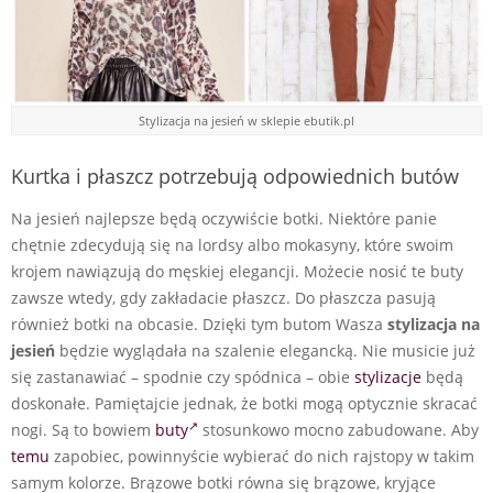
Stylizacja na jesień w sklepie ebutik.pl
Kurtka i płaszcz potrzebują odpowiednich butów
Na jesień najlepsze będą oczywiście botki. Niektóre panie
chętnie zdecydują się na lordsy albo mokasyny, które swoim
krojem nawiązują do męskiej elegancji. Możecie nosić te buty
zawsze wtedy, gdy zakładacie płaszcz. Do płaszcza pasują
również botki na obcasie. Dzięki tym butom Wasza
stylizacja na
jesień
będzie wyglądała na szalenie elegancką. Nie musicie już
się zastanawiać – spodnie czy spódnica – obie
stylizacje
będą
doskonałe. Pamiętajcie jednak, że botki mogą optycznie skracać
nogi. Są to bowiem
buty
stosunkowo mocno zabudowane. Aby
temu
zapobiec, powinnyście wybierać do nich rajstopy w takim
samym kolorze. Brązowe botki równa się brązowe, kryjące