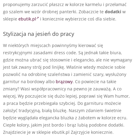
proponujemy zarzucić płaszcz w kolorze karmelu i przełamać
go szalem we wzór drobnej panterki. Zobaczcie te
dodatki
w
sklepie
ebutik.pl
i koniecznie wybierzcie coś dla siebie.
Stylizacja na jesień do pracy
W niektórych miejscach powinnyśmy kierować się
restrykcyjnymi zasadami dress code. Są jednak takie biura,
gdzie można ubrać się stosownie i elegancko, ale nie wymagany
jest tak zwany strój pod linijkę. Właśnie wtedy możecie sobie
pozwolić na odrobinę szaleństwa i zamienić szary, wysłużony
garnitur na bordowy albo
brązowy
. Co powiecie na takie
zmiany? Wasi współpracownicy na pewno je zauważą. A co
więcej, Wy poczujecie się dużo lepiej, poprawi się Wam humor,
a praca będzie przebiegała szybciej. Do garnituru możecie
założyć tradycyjną, białą bluzkę. Naszym zdaniem świetnie
będzie wyglądała elegancka bluzka z żabotem w kolorze ecru.
Ciepłe kolory, jakim jest bordo i brąz lubią podobne dodatki.
Znajdziecie je w sklepie ebutik.pl Zajrzyjcie koniecznie.