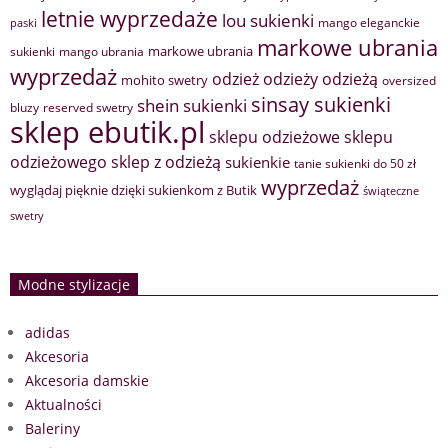
letnie wyprzedaże
lou sukienki
mango eleganckie
paski
markowe ubrania
markowe ubrania
sukienki
mango ubrania
wyprzedaż
odzież
odzieży
odzieżą
mohito swetry
oversized
sinsay sukienki
shein sukienki
bluzy
reserved swetry
sklep ebutik.pl
sklepu odzieżowe
sklepu
sklep z odzieżą
odzieżowego
sukienkie
tanie sukienki do 50 zł
wyprzedaż
wyglądaj pięknie dzięki sukienkom z Butik
świąteczne
swetry
Modne stylizacje
adidas
Akcesoria
Akcesoria damskie
Aktualności
Baleriny