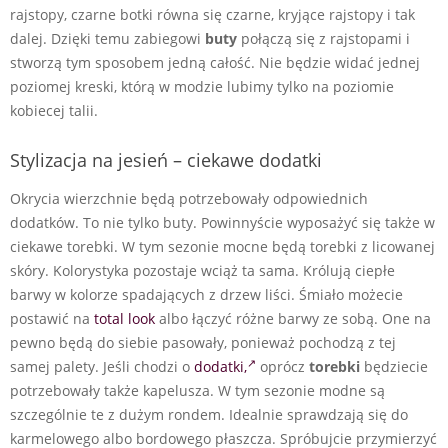
rajstopy, czarne botki równa się czarne, kryjące rajstopy i tak
dalej. Dzięki temu zabiegowi
buty
połączą się z rajstopami i
stworzą tym sposobem jedną całość. Nie będzie widać jednej
poziomej kreski, którą w modzie lubimy tylko na poziomie
kobiecej talii.
Stylizacja na jesień – ciekawe dodatki
Okrycia wierzchnie będą potrzebowały odpowiednich
dodatków. To nie tylko buty. Powinnyście wyposażyć się także w
ciekawe torebki. W tym sezonie mocne będą torebki z licowanej
skóry. Kolorystyka pozostaje wciąż ta sama. Królują ciepłe
barwy w kolorze spadających z drzew liści. Śmiało możecie
postawić na
total look
albo łączyć różne barwy ze sobą. One na
pewno będą do siebie pasowały, ponieważ pochodzą z tej
samej palety. Jeśli chodzi o
dodatki,
oprócz
torebki
będziecie
potrzebowały także kapelusza. W tym sezonie modne są
szczególnie te z dużym rondem. Idealnie sprawdzają się do
karmelowego albo bordowego płaszcza. Spróbujcie przymierzyć