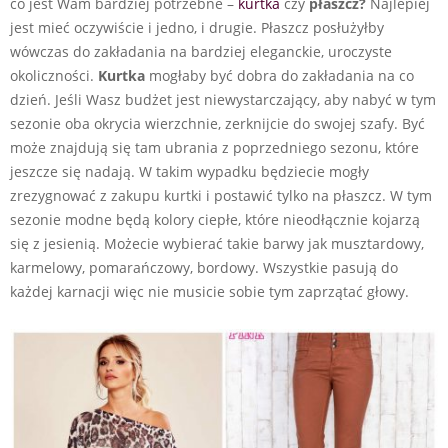
co jest Wam bardziej potrzebne –
kurtka
czy
płaszcz?
Najlepiej
jest mieć oczywiście i jedno, i drugie. Płaszcz posłużyłby
wówczas do zakładania na bardziej eleganckie, uroczyste
okoliczności.
Kurtka
mogłaby być dobra do zakładania na co
dzień. Jeśli Wasz budżet jest niewystarczający, aby nabyć w tym
sezonie oba okrycia wierzchnie, zerknijcie do swojej szafy. Być
może znajdują się tam ubrania z poprzedniego sezonu, które
jeszcze się nadają. W takim wypadku będziecie mogły
zrezygnować z zakupu kurtki i postawić tylko na płaszcz. W tym
sezonie modne będą kolory ciepłe, które nieodłącznie kojarzą
się z jesienią. Możecie wybierać takie barwy jak musztardowy,
karmelowy, pomarańczowy, bordowy. Wszystkie pasują do
każdej karnacji więc nie musicie sobie tym zaprzątać głowy.