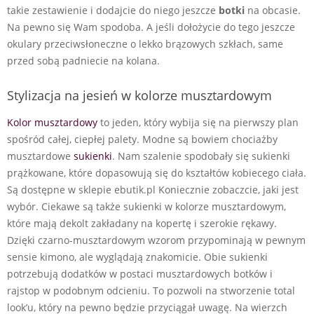
takie zestawienie i dodajcie do niego jeszcze
botki
na obcasie.
Na pewno się Wam spodoba. A jeśli dołożycie do tego jeszcze
okulary przeciwsłoneczne o lekko brązowych szkłach, same
przed sobą padniecie na kolana.
Stylizacja na jesień w kolorze musztardowym
Kolor musztardowy
to jeden, który wybija się na pierwszy plan
spośród całej, ciepłej palety. Modne są bowiem chociażby
musztardowe
sukienki
. Nam szalenie spodobały się sukienki
prążkowane, które dopasowują się do kształtów kobiecego ciała.
Są dostępne w sklepie ebutik.pl Koniecznie zobaczcie, jaki jest
wybór. Ciekawe są także sukienki w kolorze musztardowym,
które mają dekolt zakładany na kopertę i szerokie rękawy.
Dzięki czarno-musztardowym wzorom przypominają w pewnym
sensie kimono, ale wyglądają znakomicie. Obie sukienki
potrzebują dodatków w postaci musztardowych botków i
rajstop w podobnym odcieniu. To pozwoli na stworzenie total
look’u, który na pewno będzie przyciągał uwagę. Na wierzch