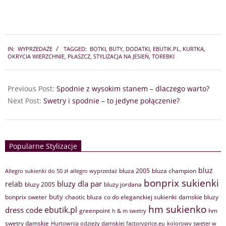
2018-
IN:
WYPRZEDAŻE
TAGGED:
BOTKI
,
BUTY
,
DODATKI
,
EBUTIK.PL
,
KURTKA
,
10-
OKRYCIA WIERZCHNIE
,
PŁASZCZ
,
STYLIZACJA NA JESIEŃ
,
TOREBKI
10
Previous Post:
Spodnie z wysokim stanem – dlaczego warto?
Next Post:
Swetry i spodnie – to jedyne połączenie?
Popularne Stylizacje
bluz
bluza 2005
bluza champion
Allegro sukienki do 50 zł
allegro wyprzedaż
bonprix sukienki
bluzy dla par
relab
bluzy 2005
bluzy jordana
buty
bonprix sweter
chaotic bluza
co do eleganckiej sukienki
damskie bluzy
hm sukienko
ebutik.pl
dress code
greenpoint
hm
h & m swetry
swetry damskie
Hurtownia odzieży damskiej factoryprice.eu
kolorowy sweter w