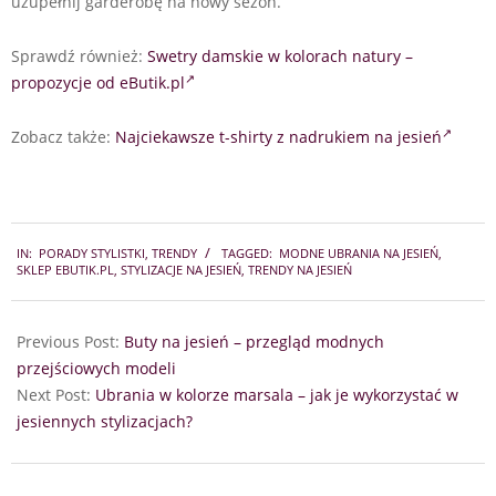
uzupełnij garderobę na nowy sezon.
Sprawdź również:
Swetry damskie w kolorach natury –
propozycje od eButik.pl
Zobacz także:
Najciekawsze t-shirty z nadrukiem na jesień
2021-
IN:
PORADY STYLISTKI
,
TRENDY
TAGGED:
MODNE UBRANIA NA JESIEŃ
,
10-
SKLEP EBUTIK.PL
,
STYLIZACJE NA JESIEŃ
,
TRENDY NA JESIEŃ
01
Previous Post:
Buty na jesień – przegląd modnych
przejściowych modeli
Next Post:
Ubrania w kolorze marsala – jak je wykorzystać w
jesiennych stylizacjach?