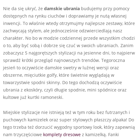
Nie da się ukryć, że
damskie ubrania
budujemy przy pomocy
dostępnych na rynku ciuchów i doprawiamy je nutą własnej
inwencji. To właśnie wtedy otrzymujmy najlepsze zestawy, które
zachwycają stylem, ale jednocześnie odzwierciedlają nasz
charakter. No bo w modzie codziennej przede wszystkim chodzi
o to, aby być sobą i dobrze się czuć w swoich ubraniach. Zanim
zobaczysz 5 najgorętszych stylizacji na jesienne dni, to najpierw
sprawdź krótki przegląd najnowszych trendów. Tegoroczna
jesień to oczywiście damskie swetry w luźnej wersji oraz
obszerne, mięciutkie golfy, które świetnie wyglądają w
towarzystwie spodni skinny. Do tego dochodzą oczywiście
ubrania z ekoskóry, czyli długie spodnie, mini spódnice oraz
kultowe już kurtki ramoneski.
Miejskie stylizacje nie istnieją też w tym roku bez futrzanych i
puchowych kamizelek oraz super stylowych płaszczy alpaka! Do
tego trzeba też dorzucić wygodny sportowy look, który zapewnią
nam trzyczęściowe
komplety dresowe
z kamizelką. Fanki