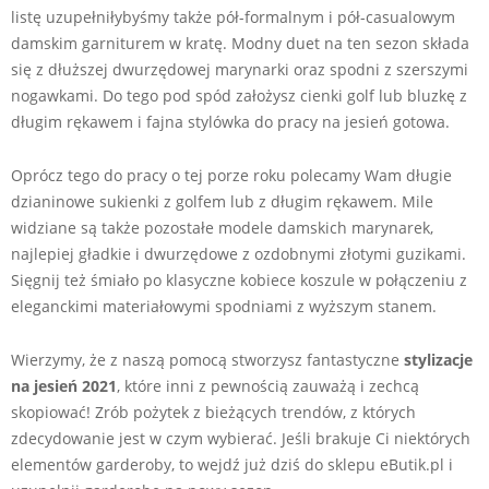
listę uzupełniłybyśmy także pół-formalnym i pół-casualowym
damskim garniturem w kratę. Modny duet na ten sezon składa
się z dłuższej dwurzędowej marynarki oraz spodni z szerszymi
nogawkami. Do tego pod spód założysz cienki golf lub bluzkę z
długim rękawem i fajna stylówka do pracy na jesień gotowa.
Oprócz tego do pracy o tej porze roku polecamy Wam długie
dzianinowe sukienki z golfem lub z długim rękawem. Mile
widziane są także pozostałe modele damskich marynarek,
najlepiej gładkie i dwurzędowe z ozdobnymi złotymi guzikami.
Sięgnij też śmiało po klasyczne kobiece koszule w połączeniu z
eleganckimi materiałowymi spodniami z wyższym stanem.
Wierzymy, że z naszą pomocą stworzysz fantastyczne
stylizacje
na jesień 2021
, które inni z pewnością zauważą i zechcą
skopiować! Zrób pożytek z bieżących trendów, z których
zdecydowanie jest w czym wybierać. Jeśli brakuje Ci niektórych
elementów garderoby, to wejdź już dziś do sklepu eButik.pl i