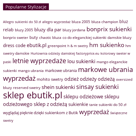
Popularne Stylizacje
bluz
bluza 2005
bluza champion
Allegro sukienki do 50 zł
allegro wyprzedaż
bonprix sukienki
bluzy dla par
relab
bluzy 2005
bluzy jordana
buty
bonprix sweter
chaotic bluza
co do eleganckiej sukienki
damskie bluzy
hm sukienko
ebutik.pl
dress code
greenpoint
hm
h & m swetry
swetry damskie
Hurtownia odzieży damskiej factoryprice.eu
kolorowy sweter w
letnie wyprzedaże
lou sukienki
mango eleganckie
paski
markowe ubrania
markowe ubrania
sukienki
mango ubrania
wyprzedaż
odzież
odzieży
odzieżą
mohito swetry
oversized
sinsay sukienki
shein sukienki
bluzy
reserved swetry
sklep ebutik.pl
sklepu odzieżowe
sklepu
sklep z odzieżą
odzieżowego
sukienkie
tanie sukienki do 50 zł
wyprzedaż
wyglądaj pięknie dzięki sukienkom z Butik
świąteczne
swetry