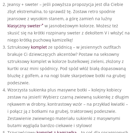
Jeansy + sweter – jeśli powyższa propozycja jest dla Ciebie
zbyt ekstremalna, to sprawdź tę. Zostaw retro spodnie
jeansowe z wysokim stanem, a górę zamień na luźny
klasyczny sweter
w jasnobeżowym kolorze. Możesz też
skusić się na krótki rozpinany sweter z dekoltem V i włożyć na
niego krótką puchową kamizelkę!
Sztruksowy
komplet
ze spódnicą – w jesiennych outfitach
brakuje Ci dziewczęcych akcentów? Postaw na seksowny
sztruksowy komplet w kolorze butelkowej zieleni, złożony z
kurtki oraz mini spódnicy. Pod spód włóż białą dopasowaną
bluzkę z golfem, a na nogi białe skarpetowe botki na grubej
podeszwie.
Wzorzysta sukienka plus masywne botki – kolejny kobiecy
zestaw na jesień! Wybierz czarną zwiewną sukienkę z długim
rękawem w drobny, kontrastowy wzór – na przykład kwiatki –
i połącz ją z botkami na grubej, traktorowej podeszwie.
Zestawienie zwiewnego materiału sukienki z masywnymi
butami wygląda bardzo ciekawie i stylowo!
Trzyczęściowy
komplet z kamizelką
– to coś dla spragnionych