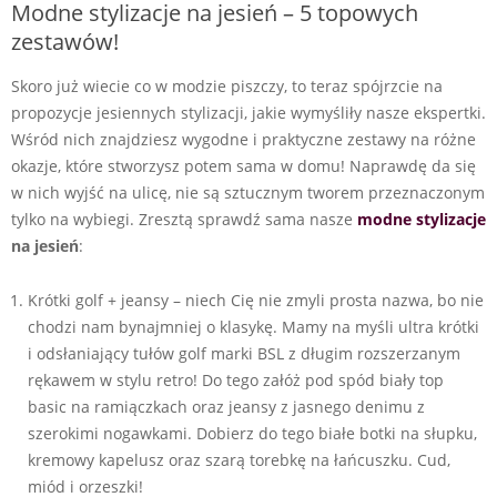
Modne stylizacje na jesień – 5 topowych
zestawów!
Skoro już wiecie co w modzie piszczy, to teraz spójrzcie na
propozycje jesiennych stylizacji, jakie wymyśliły nasze ekspertki.
Wśród nich znajdziesz wygodne i praktyczne zestawy na różne
okazje, które stworzysz potem sama w domu! Naprawdę da się
w nich wyjść na ulicę, nie są sztucznym tworem przeznaczonym
tylko na wybiegi. Zresztą sprawdź sama nasze
modne stylizacje
na jesień
:
Krótki golf + jeansy – niech Cię nie zmyli prosta nazwa, bo nie
chodzi nam bynajmniej o klasykę. Mamy na myśli ultra krótki
i odsłaniający tułów golf marki BSL z długim rozszerzanym
rękawem w stylu retro! Do tego załóż pod spód biały top
basic na ramiączkach oraz jeansy z jasnego denimu z
szerokimi nogawkami. Dobierz do tego białe botki na słupku,
kremowy kapelusz oraz szarą torebkę na łańcuszku. Cud,
miód i orzeszki!