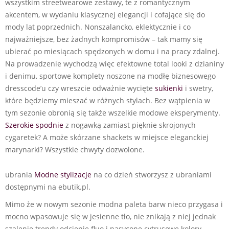
wszystkim streetwearowe zestawy, te z romantycznym
akcentem, w wydaniu klasycznej elegancji i cofające się do
mody lat poprzednich. Nonszalancko, eklektycznie i co
najważniejsze, bez żadnych kompromisów – tak mamy się
ubierać po miesiącach spędzonych w domu i na pracy zdalnej.
Na prowadzenie wychodzą więc efektowne total looki z dzianiny
i denimu, sportowe komplety noszone na modłę biznesowego
dresscode’u czy wreszcie odważnie wycięte
sukienki
i swetry,
które będziemy mieszać w różnych stylach. Bez wątpienia w
tym sezonie obronią się także wszelkie modowe eksperymenty.
Szerokie spodnie
z nogawką zamiast pięknie skrojonych
cygaretek? A może skórzane shackets w miejsce eleganckiej
marynarki? Wszystkie chwyty dozwolone.
ubrania
Modne stylizacje
na co dzień stworzysz z ubraniami
dostępnymi na ebutik.pl.
Mimo że w nowym sezonie modna paleta barw nieco przygasa i
mocno wpasowuje się w jesienne tło, nie znikają z niej jednak
szalenie trendy odcienie fluo i nasycone cytrusowe kolory.