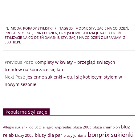
2021-
IN:
MODA
,
PORADY STYLISTKI
TAGGED:
MODNE STYLIZACJE NA CO DZIEŃ
,
09-
PROSTE STYLIZACJE NA CO DZIEŃ
,
PRZEJŚCIOWE STYLIZACJE NA CO DZIEŃ
,
03
STYLIZACJE NA CO DZIEŃ DAMSKIE
,
STYLIZACJE NA CO DZIEŃ Z UBRANIAMI Z
EBUTIK.PL
Previous Post:
Komplety w kwiaty – przegląd świeżych
trendów na kończące się lato
Next Post:
Jesienne sukienki – otul się kobiecym stylem w
nowym sezonie
Popularne Stylizacje
bluz
bluza 2005
bluza champion
Allegro sukienki do 50 zł
allegro wyprzedaż
bonprix sukienki
bluzy dla par
relab
bluzy 2005
bluzy jordana