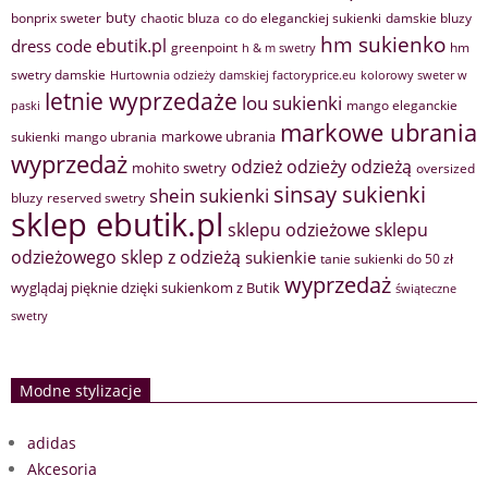
buty
bonprix sweter
chaotic bluza
co do eleganckiej sukienki
damskie bluzy
hm sukienko
ebutik.pl
dress code
greenpoint
hm
h & m swetry
swetry damskie
Hurtownia odzieży damskiej factoryprice.eu
kolorowy sweter w
letnie wyprzedaże
lou sukienki
mango eleganckie
paski
markowe ubrania
markowe ubrania
sukienki
mango ubrania
wyprzedaż
odzież
odzieży
odzieżą
mohito swetry
oversized
sinsay sukienki
shein sukienki
bluzy
reserved swetry
sklep ebutik.pl
sklepu odzieżowe
sklepu
sklep z odzieżą
odzieżowego
sukienkie
tanie sukienki do 50 zł
wyprzedaż
wyglądaj pięknie dzięki sukienkom z Butik
świąteczne
swetry
Modne stylizacje
adidas
Akcesoria