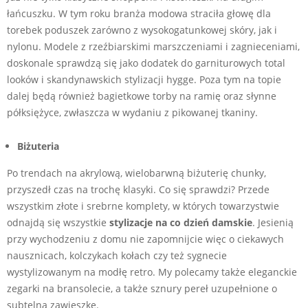
łańcuszku. W tym roku branża modowa straciła głowę dla
torebek poduszek zarówno z wysokogatunkowej skóry, jak i
nylonu. Modele z rzeźbiarskimi marszczeniami i zagnieceniami,
doskonale sprawdzą się jako dodatek do garniturowych total
looków i skandynawskich stylizacji hygge. Poza tym na topie
dalej będą również bagietkowe torby na ramię oraz słynne
półksiężyce, zwłaszcza w wydaniu z pikowanej tkaniny.
Biżuteria
Po trendach na akrylową, wielobarwną biżuterię chunky,
przyszedł czas na trochę klasyki. Co się sprawdzi? Przede
wszystkim złote i srebrne komplety, w których towarzystwie
odnajdą się wszystkie
stylizacje na co dzień damskie
. Jesienią
przy wychodzeniu z domu nie zapomnijcie więc o ciekawych
nausznicach, kolczykach kołach czy też sygnecie
wystylizowanym na modłę retro. My polecamy także eleganckie
zegarki na bransolecie, a także sznury pereł uzupełnione o
subtelną zawieszkę.