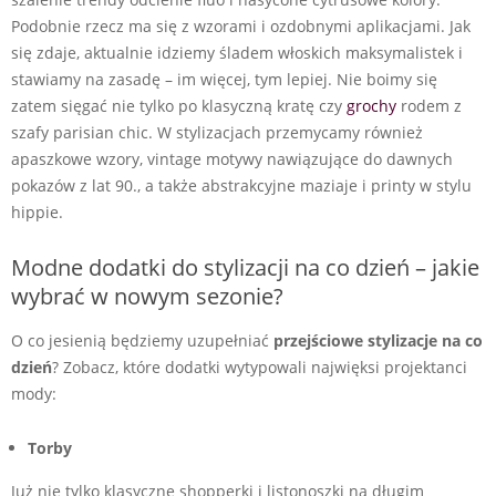
Podobnie rzecz ma się z wzorami i ozdobnymi aplikacjami. Jak
się zdaje, aktualnie idziemy śladem włoskich maksymalistek i
stawiamy na zasadę – im więcej, tym lepiej. Nie boimy się
zatem sięgać nie tylko po klasyczną kratę czy
grochy
rodem z
szafy parisian chic. W stylizacjach przemycamy również
apaszkowe wzory, vintage motywy nawiązujące do dawnych
pokazów z lat 90., a także abstrakcyjne maziaje i printy w stylu
hippie.
Modne dodatki do stylizacji na co dzień – jakie
wybrać w nowym sezonie?
O co jesienią będziemy uzupełniać
przejściowe stylizacje na co
dzień
? Zobacz, które dodatki wytypowali najwięksi projektanci
mody:
Torby
Już nie tylko klasyczne shopperki i listonoszki na długim