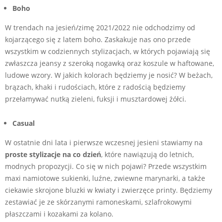
Boho
W trendach na jesień/zimę 2021/2022 nie odchodzimy od
kojarzącego się z latem boho. Zaskakuje nas ono przede
wszystkim w codziennych stylizacjach, w których pojawiają się
zwłaszcza jeansy z szeroką nogawką oraz koszule w haftowane,
ludowe wzory. W jakich kolorach będziemy je nosić? W beżach,
brązach, khaki i rudościach, które z radością będziemy
przełamywać nutką zieleni, fuksji i musztardowej żółci.
Casual
W ostatnie dni lata i pierwsze wczesnej jesieni stawiamy na
proste stylizacje na co dzień
, które nawiązują do letnich,
modnych propozycji. Co się w nich pojawi? Przede wszystkim
maxi namiotowe sukienki, luźne, zwiewne marynarki, a także
ciekawie skrojone bluzki w kwiaty i zwierzęce printy. Będziemy
zestawiać je ze skórzanymi ramoneskami, szlafrokowymi
płaszczami i kozakami za kolano.