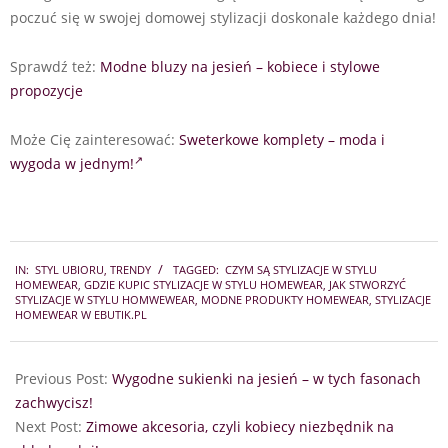
poczuć się w swojej domowej stylizacji doskonale każdego dnia!
Sprawdź też:
Modne bluzy na jesień – kobiece i stylowe
propozycje
Może Cię zainteresować:
Sweterkowe komplety – moda i
wygoda w jednym!
2021-
IN:
STYL UBIORU
,
TRENDY
TAGGED:
CZYM SĄ STYLIZACJE W STYLU
11-
HOMEWEAR
,
GDZIE KUPIC STYLIZACJE W STYLU HOMEWEAR
,
JAK STWORZYĆ
02
STYLIZACJE W STYLU HOMWEWEAR
,
MODNE PRODUKTY HOMEWEAR
,
STYLIZACJE
HOMEWEAR W EBUTIK.PL
Previous Post:
Wygodne sukienki na jesień – w tych fasonach
zachwycisz!
Next Post:
Zimowe akcesoria, czyli kobiecy niezbędnik na