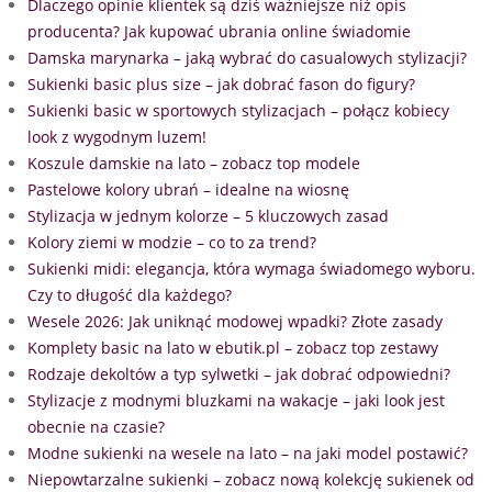
Dlaczego opinie klientek są dziś ważniejsze niż opis
producenta? Jak kupować ubrania online świadomie
Damska marynarka – jaką wybrać do casualowych stylizacji?
Sukienki basic plus size – jak dobrać fason do figury?
Sukienki basic w sportowych stylizacjach – połącz kobiecy
look z wygodnym luzem!
Koszule damskie na lato – zobacz top modele
Pastelowe kolory ubrań – idealne na wiosnę
Stylizacja w jednym kolorze – 5 kluczowych zasad
Kolory ziemi w modzie – co to za trend?
Sukienki midi: elegancja, która wymaga świadomego wyboru.
Czy to długość dla każdego?
Wesele 2026: Jak uniknąć modowej wpadki? Złote zasady
Komplety basic na lato w ebutik.pl – zobacz top zestawy
Rodzaje dekoltów a typ sylwetki – jak dobrać odpowiedni?
Stylizacje z modnymi bluzkami na wakacje – jaki look jest
obecnie na czasie?
Modne sukienki na wesele na lato – na jaki model postawić?
Niepowtarzalne sukienki – zobacz nową kolekcję sukienek od