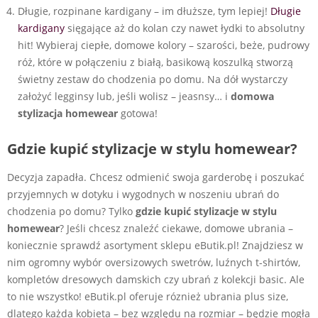
Długie, rozpinane kardigany – im dłuższe, tym lepiej!
Długie
kardigany
sięgające aż do kolan czy nawet łydki to absolutny
hit! Wybieraj ciepłe, domowe kolory – szarości, beże, pudrowy
róż, które w połączeniu z białą, basikową koszulką stworzą
świetny zestaw do chodzenia po domu. Na dół wystarczy
założyć legginsy lub, jeśli wolisz – jeasnsy… i
domowa
stylizacja homewear
gotowa!
Gdzie kupić stylizacje w stylu homewear?
Decyzja zapadła. Chcesz odmienić swoja garderobę i poszukać
przyjemnych w dotyku i wygodnych w noszeniu ubrań do
chodzenia po domu? Tylko
gdzie kupić stylizacje w stylu
homewear
? Jeśli chcesz znaleźć ciekawe, domowe ubrania –
koniecznie sprawdź asortyment sklepu eButik.pl! Znajdziesz w
nim ogromny wybór oversizowych swetrów, luźnych t-shirtów,
kompletów dresowych damskich czy ubrań z kolekcji basic. Ale
to nie wszystko! eButik.pl oferuje róznież ubrania plus size,
dlatego każda kobieta – bez względu na rozmiar – będzie mogła