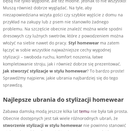
będą nie tylko wygodne, ale też modne. Jednak to nie wszystko!
Muszą również dobrze wyglądać. Na tyle, aby
niezapowiedziana wizyta gości czy szybkie wyjście z domu na
przykład na zakupy lub z psem nie stanowiło żadnego
problemu. Na szczęście obecnie znaleźć można wiele
spodni
dresowych
czy luźnych swetrów, które z powodzeniem można
włożyć na siebie nawet do pracy.
Styl homewear
ma zatem
łączyć w sobie wszystkie najważniejsze cechy wygodnej
stylizacji – swoboda ruchu, komfort noszenia, łatwe
kompletowanie stroju, jak i również dobrze się prezentować.
Jak stworzyć stylizacje w stylu homewear
? To bardzo proste!
Sprawdźmy najpierw, jakie ubrania najbardziej się do tego
sprawdzą.
Najlepsze ubrania do stylizacji homewear
Zabawa damską modą jeszcze kilka lat
temu
nie była tak prosta.
Obecnie dostępnych jest tak wiele różnorodnych ubrań, że
stworzenie stylizacji w stylu homewear
nie powinno stanowić