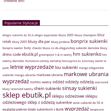
chłodne dni!
Popularne Stylizacje
bluz
bluza 2005
bluza champion
Allegro sukienki do 50 zł
allegro wyprzedaż
bonprix sukienki
bluzy dla par
relab
bluzy 2005
bluzy jordana
buty
bonprix sweter
chaotic bluza
co do eleganckiej sukienki
damskie bluzy
hm sukienko
ebutik.pl
dress code
greenpoint
hm
h & m swetry
swetry damskie
Hurtownia odzieży damskiej factoryprice.eu
kolorowy sweter w
letnie wyprzedaże
lou sukienki
mango eleganckie
paski
markowe ubrania
markowe ubrania
sukienki
mango ubrania
wyprzedaż
odzież
odzieży
odzieżą
mohito swetry
oversized
sinsay sukienki
shein sukienki
bluzy
reserved swetry
sklep ebutik.pl
sklepu odzieżowe
sklepu
sklep z odzieżą
odzieżowego
sukienkie
tanie sukienki do 50 zł
wyprzedaż
wyglądaj pięknie dzięki sukienkom z Butik
świąteczne