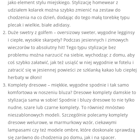
jako element stylu miejskiego. Stylizację homewear z
udziałem kolarek można szybko zmienić na zestaw do
chodzenia na co dzień, dodając do tego małą torebkę typu
plecak i wielkie, białe adidasy.
Duże swetry z golfem – oversizowy sweter, wygodne legginsy
i ciepłe, wysokie skarpety? Podczas jesiennych i zimowych
wieczorów to absolutny hit! Tego typu stylizacje bez
problemu można narzucić na siebie, wychodząc z domu, aby
coś szybko załatwić, jak też usiąść w niej wygodnie w fotelu i
zatracić się w jesiennej powieści ze szklanką kakao lub ciepłej
herbaty w dłoni!
Komplety dresowe – miękkie, wygodne spodnie i tak samo
komfortowa w noszeniu bluza? Dresowe komplety damskie to
stylizacja sama w sobie! Spodnie i bluzy dresowe to nie tylko
nudne, szare lub czarne komplety. To również mnóstwo
nieszablonowych modeli. Szczególnie polecamy komplety
dresowe welurowe, w marmurkowy wzór, ciekawymi
lampasami czy też modele ombre, które doskonale sprawdzą
się zarówno do chodzenia po domu, jak i na spacer.