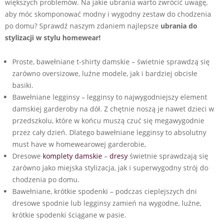
większych problemów. Na jakie ubrania warto zwrócić uwagę,
aby móc skomponować modny i wygodny zestaw do chodzenia
po domu? Sprawdź naszym zdaniem najlepsze
ubrania do
stylizacji w stylu homewear!
Proste, bawełniane t-shirty damskie – świetnie sprawdzą się
zarówno oversizowe, luźne modele, jak i bardziej obcisłe
basiki.
Bawełniane legginsy – legginsy to najwygodniejszy element
damskiej garderoby na dół. Z chętnie noszą je nawet dzieci w
przedszkolu, które w końcu muszą czuć się megawygodnie
przez cały dzień. Dlatego bawełniane legginsy to absolutny
must have w homewearowej garderobie,
Dresowe
komplety damskie
–
dresy
świetnie sprawdzają się
zarówno jako miejska stylizacja, jak i superwygodny strój do
chodzenia po domu.
Bawełniane, krótkie spodenki – podczas cieplejszych dni
dresowe spodnie lub legginsy zamień na wygodne, luźne,
krótkie spodenki ściągane w pasie.