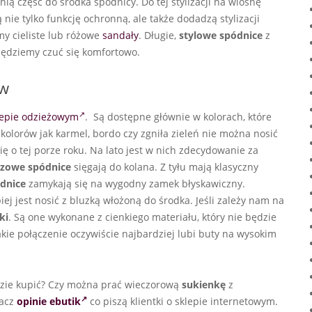
nią część do środka spódnicy. Do tej stylizacji na wiosnę
ą nie tylko funkcję ochronną, ale także dodadzą stylizacji
y cieliste lub różowe
sandały
. Długie,
stylowe spódnice
z
 będziemy czuć się komfortowo.
ów
lepie odzieżowym
. Są dostępne głównie w kolorach, które
ch kolorów jak karmel, bordo czy zgniła zieleń nie można nosić
ę o tej porze roku. Na lato jest w nich zdecydowanie za
zowe spódnice
sięgają do kolana. Z tyłu mają klasyczny
dnice
zamykają się na wygodny zamek błyskawiczny.
ej jest nosić z bluzką włożoną do środka. Jeśli zależy nam na
ki
. Są one wykonane z cienkiego materiału, który nie będzie
ie połączenie oczywiście najbardziej lubi buty na wysokim
zie kupić? Czy można prać wieczorową
sukienkę
z
bacz
opinie ebutik
co piszą klientki o sklepie internetowym.