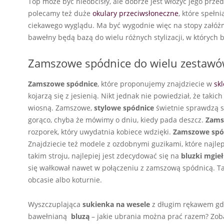
Top może być nieobcisły, ale dobrze jest włożyć jego przed
polecamy też duże
okulary przeciwsłoneczne
, które spełni
ciekawego wyglądu. Ma być wygodnie więc na stopy załóżm
bawełny będą bazą do wielu różnych stylizacji, w których
Zamszowe spódnice do wielu zestaw
Zamszowe spódnice
, które proponujemy znajdziecie w
sk
kojarzą się z jesienią. Nikt jednak nie powiedział, że taki
wiosną. Zamszowe,
stylowe spódnice
świetnie sprawdzą si
gorąco, chyba że mówimy o dniu, kiedy pada deszcz.
Zams
rozporek, który uwydatnia kobiece wdzięki.
Zamszowe spó
Znajdziecie też modele z ozdobnymi guzikami, które najlepi
takim stroju, najlepiej jest zdecydować się na
bluzki mgieł
się wałkował nawet w połączeniu z zamszową spódnicą. Tak
obcasie albo koturnie.
Wyszczuplająca
sukienka na wesele
z długim rękawem gd
bawełnianą
bluzą
– jakie ubrania można prać razem? Zo