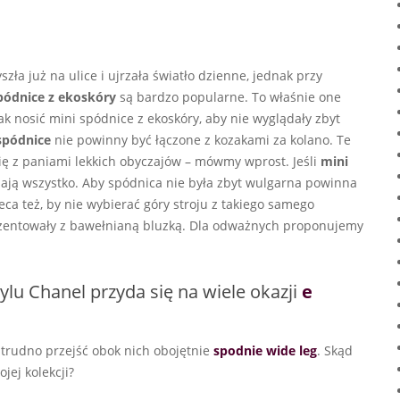
ła już na ulice i ujrzała światło dzienne, jednak przy
pódnice z ekoskóry
są bardzo popularne. To właśnie one
k nosić mini spódnice z ekoskóry, aby nie wyglądały zbyt
spódnice
nie powinny być łączone z kozakami za kolano. Te
ię z paniami lekkich obyczajów – mówmy wprost. Jeśli
mini
niają wszystko. Aby spódnica nie była zbyt wulgarna powinna
ca też, by nie wybierać góry stroju z takiego samego
zentowały z bawełnianą bluzką. Dla odważnych proponujemy
ylu Chanel przyda się na wiele okazji
e
 trudno przejść obok nich obojętnie
spodnie wide leg
. Skąd
jej kolekcji?