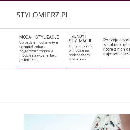
Skip
to
STYLOMIERZ.PL
content
Secondary
TRENDY I
MODA – STYLIZACJE
Navigation
Rodzaje deko
STYLIZACJE
Co będzie modne w tym
w sukienkach 
Menu
Gorące trendy
sezonie? zobacz
które z nich s
w modzie na
najgorętsze trendy w
najmodniejsz
nadchodzący
modzie na wiosnę, lato,
tylko u nas
jesień i zimę.