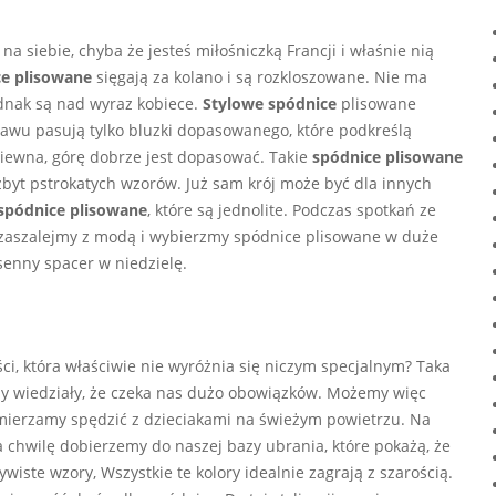
a siebie, chyba że jesteś miłośniczką Francji i właśnie nią
e plisowane
sięgają za kolano i są rozkloszowane. Nie ma
jednak są nad wyraz kobiece.
Stylowe spódnice
plisowane
estawu pasują tylko bluzki dopasowanego, które podkreślą
zwiewna, górę dobrze jest dopasować. Takie
spódnice plisowane
byt pstrokatych wzorów. Już sam krój może być dla innych
spódnice plisowane
, które są jednolite. Podczas spotkań ze
zaszalejmy z modą i wybierzmy spódnice plisowane w duże
enny spacer w niedzielę.
ci, która właściwie nie wyróżnia się niczym specjalnym? Taka
y wiedziały, że czeka nas dużo obowiązków. Możemy więc
amierzamy spędzić z dzieciakami na świeżym powietrzu. Na
 chwilę dobierzemy do naszej bazy ubrania, które pokażą, że
iste wzory, Wszystkie te kolory idealnie zagrają z szarością.