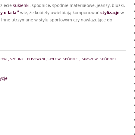
dziecie
sukienki
, spódnice, spodnie materiałowe, jeansy, bluzki,
y o la la
wie, że kobiety uwielbiają komponować
stylizacje
w
, inne utrzymane w stylu sportowym czy nawiązujące do
KOWE
,
SPÓDNICE PLISOWANE
,
STYLOWE SPÓDNICE
,
ZAMSZOWE SPÓDNICE
ycje
t