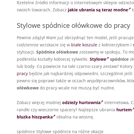
Rzetelne źródło informacji o internetowym sklepie odzież
swoich towarach. Zobacz
jakie ubrania są teraz modne
t
Stylowe spódnice ołówkowe do pracy
Pewnie zdążył Wam już obrzydnąć ten model, jeśli pracuje
codziennie wciskacie się w
białe koszule
z kołnierzykiem i
stylizacji.
Spódnice ołówkowe
zostawmy w spokoju. To mod
podkreśla kształty kobiecej sylwetki.
Stylowe
spódnice
oł
lub body. Co powiecie na taki czarno-szary zestaw? Kolory
pracy
będzie jak najbardziej odpowiedni, szczególnie jeśl
pewno się poprawi także w oczach współpracowników, któ
ołówkowe
do pracy wcale nie muszą być nudne.
Zobacz więcej modnej
odzieży hurtownia
internetowa, 
randki czy wieczorne spacery? Najlepsze ubrania
hurtem
bluzka hiszpanka
idealna na wiosnę.
spódnice Stylowe spódnice na różne okazje