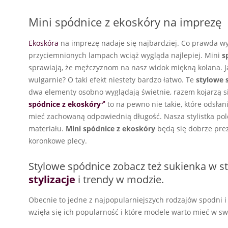
Mini spódnice z ekoskóry na imprezę
Ekoskóra
na imprezę nadaje się najbardziej. Co prawda wysz
przyciemnionych lampach wciąż wygląda najlepiej. Mini
s
sprawiają, że mężczyznom na nasz widok miękną kolana. Ja
wulgarnie? O taki efekt niestety bardzo łatwo. Te
stylowe 
dwa elementy osobno wyglądają świetnie, razem kojarzą s
spódnice z ekoskóry
to na pewno nie takie, które odsła
mieć zachowaną odpowiednią długość. Nasza stylistka pole
materiału.
Mini spódnice z ekoskóry
będą się dobrze pre
koronkowe plecy.
Stylowe spódnice zobacz też sukienka w st
stylizacje
i trendy w modzie.
Obecnie to jedne z najpopularniejszych rodzajów spodni i
wzięła się ich popularność i które modele warto mieć w swo