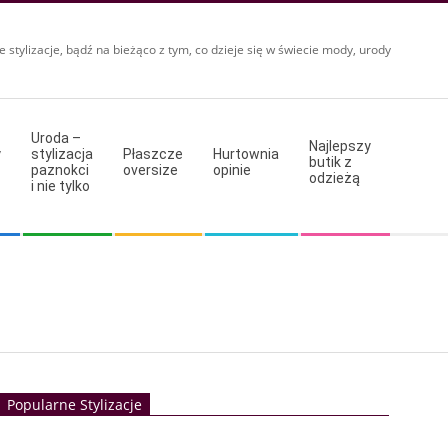
e stylizacje, bądź na bieżąco z tym, co dzieje się w świecie mody, urody
Uroda –
Najlepszy
y
stylizacja
Płaszcze
Hurtownia
butik z
paznokci
oversize
opinie
odzieżą
i nie tylko
Popularne Stylizacje