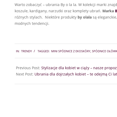
Warto zobaczyć – ubrania By o la la. W kolekcji marki znaj
koszule, kardigany, narzutki oraz komplety ubrań.
Marka
B
różnych stylach. Niektóre produkty
by olala
są eleganckie
modnych tendencji.
2018-
IN:
TRENDY
TAGGED:
MINI SPÓDNICE Z EKOSKÓRY
,
SPÓDNICE OŁÓW
04-
03
Previous Post:
Stylizacje dla kobiet w ciąży – nasze propoz
Next Post:
Ubrania dla dojrzałych kobiet – te odejmą Ci la