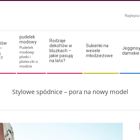
Najlepsz
pudelek
Rodzaje
modowy
ltów
dekoltów w
Sukienki na
Pudelek
–
Jeggins
bluzkach –
wesele
modowy
ą
damskie
jakie pasują
młodzieżowe
plotki i
e?
na lato?
ploteczki o
modzie
Stylowe spódnice – pora na nowy model