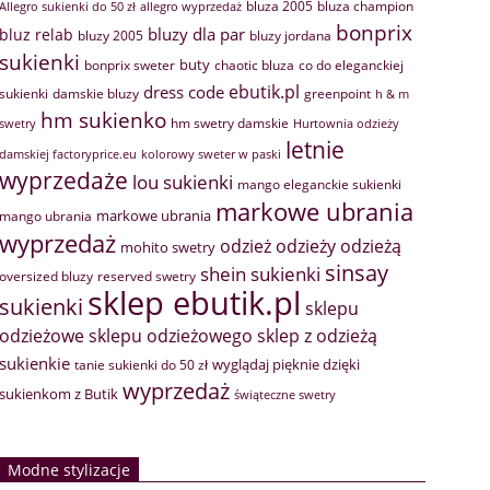
bluza 2005
bluza champion
Allegro sukienki do 50 zł
allegro wyprzedaż
bonprix
bluzy dla par
bluz relab
bluzy 2005
bluzy jordana
sukienki
buty
bonprix sweter
chaotic bluza
co do eleganckiej
ebutik.pl
dress code
sukienki
greenpoint
damskie bluzy
h & m
hm sukienko
hm swetry damskie
swetry
Hurtownia odzieży
letnie
damskiej factoryprice.eu
kolorowy sweter w paski
wyprzedaże
lou sukienki
mango eleganckie sukienki
markowe ubrania
markowe ubrania
mango ubrania
wyprzedaż
odzież
odzieży
odzieżą
mohito swetry
sinsay
shein sukienki
oversized bluzy
reserved swetry
sklep ebutik.pl
sukienki
sklepu
sklep z odzieżą
odzieżowe
sklepu odzieżowego
sukienkie
wyglądaj pięknie dzięki
tanie sukienki do 50 zł
wyprzedaż
sukienkom z Butik
świąteczne swetry
Modne stylizacje