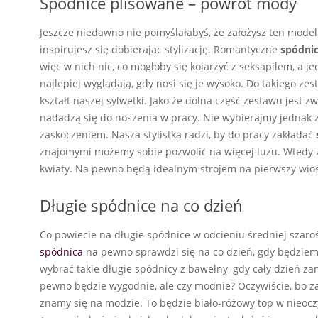
Spódnice plisowane – powrót mody
Jeszcze niedawno nie pomyślałabyś, że założysz ten model n
inspirujesz się dobierając stylizację. Romantyczne
spódnic
więc w nich nic, co mogłoby się kojarzyć z seksapilem, a 
najlepiej wyglądają, gdy nosi się je wysoko. Do takiego z
kształt naszej sylwetki. Jako że dolna część zestawu jest 
nadadzą się do noszenia w pracy. Nie wybierajmy jednak z
zaskoczeniem. Nasza stylistka radzi, by do pracy zakładać
znajomymi możemy sobie pozwolić na więcej luzu. Wtedy 
kwiaty. Na pewno będą idealnym strojem na pierwszy wios
Długie spódnice na co dzień
Co powiecie na długie spódnice w odcieniu średniej szaroś
spódnica
na pewno sprawdzi się na co dzień, gdy będziem
wybrać takie długie spódnicy z bawełny, gdy cały dzień z
pewno będzie wygodnie, ale czy modnie? Oczywiście, bo za
znamy się na modzie. To będzie biało-różowy top w nieoczyw