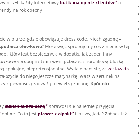
owym czyli każdy internetowy
butik ma opinie klientów
o
rendy na rok obecny
cie w biurze, gdzie obowiązuje dress code. Niech zgadnę –
spódnice ołówkowe
? Może więc spróbujemy coś zmienić w tej
el, który jest bezpieczny, a w dodatku jak żaden inny
ówkowe spróbujmy tym razem połączyć z koronkową bluzką
 są spokojne, niepretensjonalne. Wydaje nam się, że
zestaw do
i założycie do niego jeszcze marynarkę. Wasz wizerunek na
rzy z pewnością zauważą niewielką zmianę.
Spódnice
Czy
sukienka z falbaną
sprawdzi się na letnie przyjęcia,
online. Co to jest
płaszcz z alpaki
i jak wygląda? Zobacz też