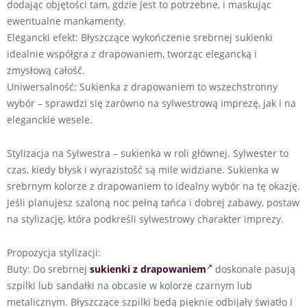
dodając objętości tam, gdzie jest to potrzebne, i maskując
ewentualne mankamenty.
Elegancki efekt: Błyszczące wykończenie srebrnej sukienki
idealnie współgra z drapowaniem, tworząc elegancką i
zmysłową całość.
Uniwersalność: Sukienka z drapowaniem to wszechstronny
wybór – sprawdzi się zarówno na sylwestrową imprezę, jak i na
eleganckie wesele.
Stylizacja na Sylwestra – sukienka w roli głównej. Sylwester to
czas, kiedy błysk i wyrazistość są mile widziane. Sukienka w
srebrnym kolorze z drapowaniem to idealny wybór na tę okazję.
Jeśli planujesz szaloną noc pełną tańca i dobrej zabawy, postaw
na stylizację, która podkreśli sylwestrowy charakter imprezy.
Propozycja stylizacji:
Buty: Do srebrnej
sukienki z drapowaniem
doskonale pasują
szpilki lub sandałki na obcasie w kolorze czarnym lub
metalicznym. Błyszczące szpilki będą pięknie odbijały światło i