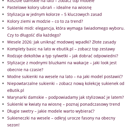
Koszule damskie na lato – zobacz top modele
Pastelowe kolory ubrań – idealne na wiosnę
Stylizacja w jednym kolorze – 5 kluczowych zasad
Kolory ziemi w modzie – co to za trend?
Sukienki midi: elegancja, która wymaga świadomego wyboru.
Czy to długość dla każdego?
Wesele 2026: Jak uniknąć modowej wpadki? Złote zasady
Komplety basic na lato w ebutik.pl – zobacz top zestawy
Rodzaje dekoltów a typ sylwetki – jak dobrać odpowiedni?
Stylizacje z modnymi bluzkami na wakacje – jaki look jest
obecnie na czasie?
Modne sukienki na wesele na lato – na jaki model postawić?
Niepowtarzalne sukienki – zobacz nową kolekcję sukienek od
eButik.pl
Marynarki damskie – podpowiadamy jak stylizować je latem?
Sukienki w kwiaty na wiosnę – poznaj ponadczasowy trend
Długie swetry – jakie modele warto wybierać?
Sukieneczki na wesele – odkryj urocze fasony na obecny
sezon!