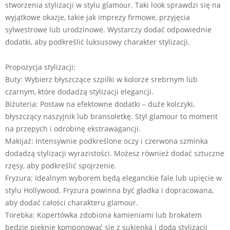
stworzenia stylizacji w stylu glamour. Taki look sprawdzi się na
wyjątkowe okazje, takie jak imprezy firmowe, przyjęcia
sylwestrowe lub urodzinowe. Wystarczy dodać odpowiednie
dodatki, aby podkreślić luksusowy charakter stylizacji.
Propozycja stylizacji:
Buty: Wybierz błyszczące szpilki w kolorze srebrnym lub
czarnym, które dodadzą stylizacji elegancji.
Biżuteria: Postaw na efektowne dodatki – duże kolczyki,
błyszczący naszyjnik lub bransoletkę. Styl glamour to moment
na przepych i odrobinę ekstrawagancji.
Makijaż: Intensywnie podkreślone oczy i czerwona szminka
dodadzą stylizacji wyrazistości. Możesz również dodać sztuczne
rzęsy, aby podkreślić spojrzenie.
Fryzura: Idealnym wyborem będą eleganckie fale lub upięcie w
stylu Hollywood. Fryzura powinna być gładka i dopracowana,
aby dodać całości charakteru glamour.
Torebka: Kopertówka zdobiona kamieniami lub brokatem
będzie pięknie komponować się z sukienką i doda stylizacji