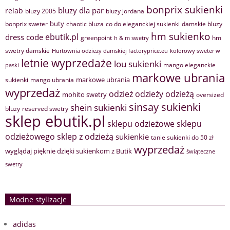
bonprix sukienki
bluzy dla par
relab
bluzy 2005
bluzy jordana
buty
bonprix sweter
chaotic bluza
co do eleganckiej sukienki
damskie bluzy
hm sukienko
ebutik.pl
dress code
greenpoint
hm
h & m swetry
swetry damskie
Hurtownia odzieży damskiej factoryprice.eu
kolorowy sweter w
letnie wyprzedaże
lou sukienki
mango eleganckie
paski
markowe ubrania
markowe ubrania
sukienki
mango ubrania
wyprzedaż
odzież
odzieży
odzieżą
mohito swetry
oversized
sinsay sukienki
shein sukienki
bluzy
reserved swetry
sklep ebutik.pl
sklepu odzieżowe
sklepu
sklep z odzieżą
odzieżowego
sukienkie
tanie sukienki do 50 zł
wyprzedaż
wyglądaj pięknie dzięki sukienkom z Butik
świąteczne
swetry
Modne stylizacje
adidas