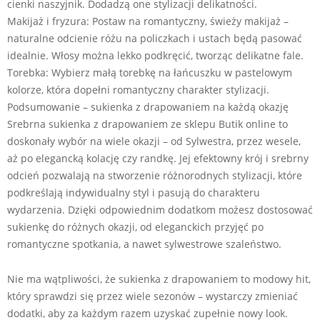
cienki naszyjnik. Dodadzą one stylizacji delikatności.
Makijaż i fryzura: Postaw na romantyczny, świeży makijaż –
naturalne odcienie różu na policzkach i ustach będą pasować
idealnie. Włosy można lekko podkręcić, tworząc delikatne fale.
Torebka: Wybierz małą torebkę na łańcuszku w pastelowym
kolorze, która dopełni romantyczny charakter stylizacji.
Podsumowanie – sukienka z drapowaniem na każdą okazję
Srebrna sukienka z drapowaniem ze sklepu Butik online to
doskonały wybór na wiele okazji – od Sylwestra, przez wesele,
aż po elegancką kolację czy randkę. Jej efektowny krój i srebrny
odcień pozwalają na stworzenie różnorodnych stylizacji, które
podkreślają indywidualny styl i pasują do charakteru
wydarzenia. Dzięki odpowiednim dodatkom możesz dostosować
sukienkę do różnych okazji, od eleganckich przyjęć po
romantyczne spotkania, a nawet sylwestrowe szaleństwo.
Nie ma wątpliwości, że sukienka z drapowaniem to modowy hit,
który sprawdzi się przez wiele sezonów – wystarczy zmieniać
dodatki, aby za każdym razem uzyskać zupełnie nowy look.