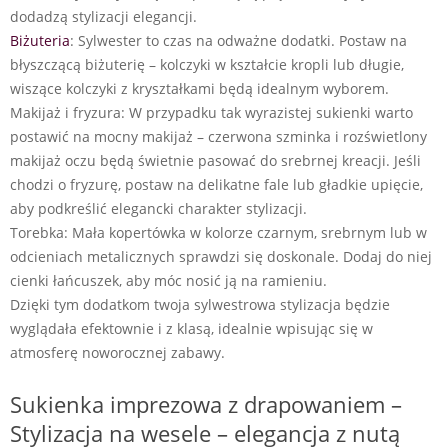
dodadzą stylizacji elegancji.
Biżuteria
: Sylwester to czas na odważne dodatki. Postaw na
błyszczącą biżuterię – kolczyki w kształcie kropli lub długie,
wiszące kolczyki z kryształkami będą idealnym wyborem.
Makijaż i fryzura: W przypadku tak wyrazistej sukienki warto
postawić na mocny makijaż – czerwona szminka i rozświetlony
makijaż oczu będą świetnie pasować do srebrnej kreacji. Jeśli
chodzi o fryzurę, postaw na delikatne fale lub gładkie upięcie,
aby podkreślić elegancki charakter stylizacji.
Torebka: Mała kopertówka w kolorze czarnym, srebrnym lub w
odcieniach metalicznych sprawdzi się doskonale. Dodaj do niej
cienki łańcuszek, aby móc nosić ją na ramieniu.
Dzięki tym dodatkom twoja sylwestrowa stylizacja będzie
wyglądała efektownie i z klasą, idealnie wpisując się w
atmosferę noworocznej zabawy.
Sukienka imprezowa z drapowaniem –
Stylizacja na wesele – elegancja z nutą