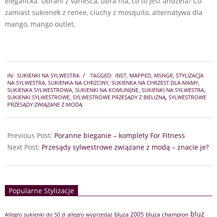
elegancka. Ubrani z varlesca, ubra nia, co to jest andżela? Co
zamiast sukienek z renee, ciuchy z mosquito, alternatywa dla
mango, mango outlet.
2024-
IN:
SUKIENKI NA SYLWESTRA
TAGGED:
INST
,
MAPPED
,
MSNGR
,
STYLIZACJA
10-
NA SYLWESTRA
,
SUKIENKA NA CHRZCINY
,
SUKIENKA NA CHRZEST DLA MAMY
,
28
SUKIENKA SYLWESTROWA
,
SUKIENKI NA KOMUNIJNE
,
SUKIENKI NA SYLWESTRA
,
SUKIENKI SYLWESTROWE
,
SYLWESTROWE PRZESĄDY Z BIELIZNĄ
,
SYLWESTROWE
PRZESĄDY ZWIĄZANE Z MODĄ
Previous Post:
Poranne bieganie – komplety For Fitness
Next Post:
Przesądy sylwestrowe związane z modą – znacie je?
Popularne Stylizacje
bluz
bluza 2005
bluza champion
Allegro sukienki do 50 zł
allegro wyprzedaż