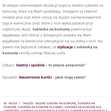
W sklepie internetowym ebutik.pl kupicie modne sukienki na
komunię, które się Wam spodobają. Dostępne są również
modele plus size, które cieszą się dużym zainteresowaniem.
Dajcie koniecznie znać, które z nich wykorzystacie przy
najbliższej okazji.
Sukienka na komunię
powinna być
wyjątkowa. Jeśli któraś z dostępnych podoba się Wam
wyjątkowo, to koniecznie zdecydujcie się na jedną z nich. Na
pewno nie będziecie żałować, że
stylizacje
z sukienką na
komunię
zasiliły szeregi Waszej szafy.
Zobacz:
Swetry i spodnie
– to jedyne połączenie?
Sprawdź:
Dwustronne kurtki
– jakie mają zalety?
2021-
IN:
MODA
TAGGED:
MODNE SUKIENKI NA KOMUNIĘ
,
SUKIENKA NA
04-
KOMUNIĘ
,
SUKIENKA NA KOMUNIĘ DLA BABCI
,
SUKIENKA NA KOMUNIĘ DLA
CHRZESTNEJ
,
SUKIENKA NA KOMUNIĘ DLA DZIECKA
,
SUKIENKA NA KOMUNIĘ DLA