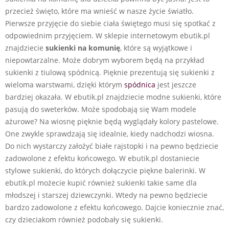
przecież święto, które ma wnieść w nasze życie światło.
Pierwsze przyjęcie do siebie ciała świętego musi się spotkać z
odpowiednim przyjęciem. W sklepie internetowym ebutik.pl
znajdziecie
sukienki na komunię
, które są wyjątkowe i
niepowtarzalne. Może dobrym wyborem będą na przykład
sukienki z tiulową spódnicą. Pięknie prezentują się sukienki z
wieloma warstwami, dzięki którym
spódnica
jest jeszcze
bardziej okazała. W ebutik.pl znajdziecie modne sukienki, które
pasują do sweterków. Może spodobają się Wam modele
ażurowe? Na wiosnę pięknie będą wyglądały kolory pastelowe.
One zwykle sprawdzają się idealnie, kiedy nadchodzi wiosna.
Do nich wystarczy założyć białe rajstopki i na pewno będziecie
zadowolone z efektu końcowego. W ebutik.pl dostaniecie
stylowe sukienki, do których dołączycie piękne balerinki. W
ebutik.pl możecie kupić również sukienki takie same dla
młodszej i starszej dziewczynki. Wtedy na pewno będziecie
bardzo zadowolone z efektu końcowego. Dajcie koniecznie znać,
czy dzieciakom również podobały się sukienki.