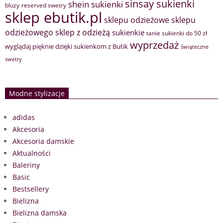
sinsay sukienki
shein sukienki
bluzy
reserved swetry
sklep ebutik.pl
sklepu odzieżowe
sklepu
sklep z odzieżą
odzieżowego
sukienkie
tanie sukienki do 50 zł
wyprzedaż
wyglądaj pięknie dzięki sukienkom z Butik
świąteczne
swetry
Modne stylizacje
adidas
Akcesoria
Akcesoria damskie
Aktualności
Baleriny
Basic
Bestsellery
Bielizna
Bielizna damska