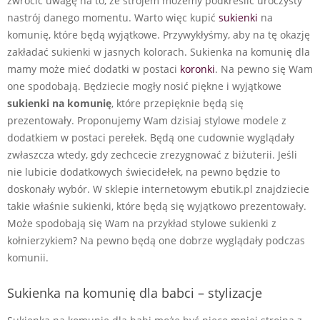
zwrócić uwagę na to, że strojem możemy podkreślić uroczysty
nastrój danego momentu. Warto więc kupić
sukienki
na
komunię, które będą wyjątkowe. Przywykłyśmy, aby na tę okazję
zakładać sukienki w jasnych kolorach. Sukienka na komunię dla
mamy może mieć dodatki w postaci
koronki
. Na pewno się Wam
one spodobają. Będziecie mogły nosić piękne i wyjątkowe
sukienki na komunię
, które przepięknie będą się
prezentowały. Proponujemy Wam dzisiaj stylowe modele z
dodatkiem w postaci perełek. Będą one cudownie wyglądały
zwłaszcza wtedy, gdy zechcecie zrezygnować z biżuterii. Jeśli
nie lubicie dodatkowych świecidełek, na pewno będzie to
doskonały wybór. W sklepie internetowym ebutik.pl znajdziecie
takie właśnie sukienki, które będą się wyjątkowo prezentowały.
Może spodobają się Wam na przykład stylowe sukienki z
kołnierzykiem? Na pewno będą one dobrze wyglądały podczas
komunii.
Sukienka na komunię dla babci – stylizacje