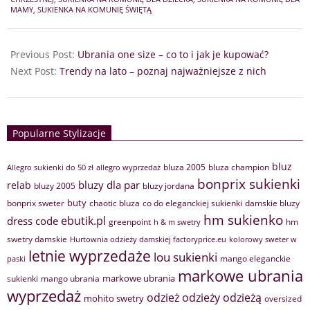
14
MAMY
,
SUKIENKA NA KOMUNIĘ ŚWIĘTĄ
Previous Post:
Ubrania one size – co to i jak je kupować?
Next Post:
Trendy na lato – poznaj najważniejsze z nich
Popularne Stylizacje
bluz
bluza 2005
bluza champion
Allegro sukienki do 50 zł
allegro wyprzedaż
bonprix sukienki
bluzy dla par
relab
bluzy 2005
bluzy jordana
buty
bonprix sweter
chaotic bluza
co do eleganckiej sukienki
damskie bluzy
hm sukienko
ebutik.pl
dress code
greenpoint
hm
h & m swetry
swetry damskie
Hurtownia odzieży damskiej factoryprice.eu
kolorowy sweter w
letnie wyprzedaże
lou sukienki
mango eleganckie
paski
markowe ubrania
markowe ubrania
sukienki
mango ubrania
wyprzedaż
odzież
odzieży
odzieżą
mohito swetry
oversized