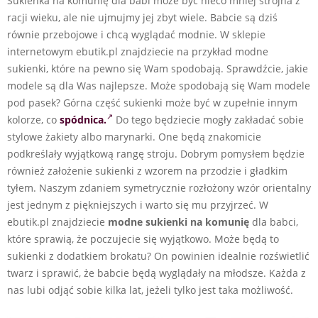
Sukienka na komunię dla babi może być nieco mniej strojna z
racji wieku, ale nie ujmujmy jej zbyt wiele. Babcie są dziś
równie przebojowe i chcą wyglądać modnie. W sklepie
internetowym ebutik.pl znajdziecie na przykład modne
sukienki, które na pewno się Wam spodobają. Sprawdźcie, jakie
modele są dla Was najlepsze. Może spodobają się Wam modele
pod pasek? Górna część sukienki może być w zupełnie innym
kolorze, co
spódnica.
Do tego będziecie mogły zakładać sobie
stylowe żakiety albo marynarki. One będą znakomicie
podkreślały wyjątkową rangę stroju. Dobrym pomysłem będzie
również założenie sukienki z wzorem na przodzie i gładkim
tyłem. Naszym zdaniem symetrycznie rozłożony wzór orientalny
jest jednym z piękniejszych i warto się mu przyjrzeć. W
ebutik.pl znajdziecie
modne sukienki na komunię
dla babci,
które sprawią, że poczujecie się wyjątkowo. Może będą to
sukienki z dodatkiem brokatu? On powinien idealnie rozświetlić
twarz i sprawić, że babcie będą wyglądały na młodsze. Każda z
nas lubi odjąć sobie kilka lat, jeżeli tylko jest taka możliwość.