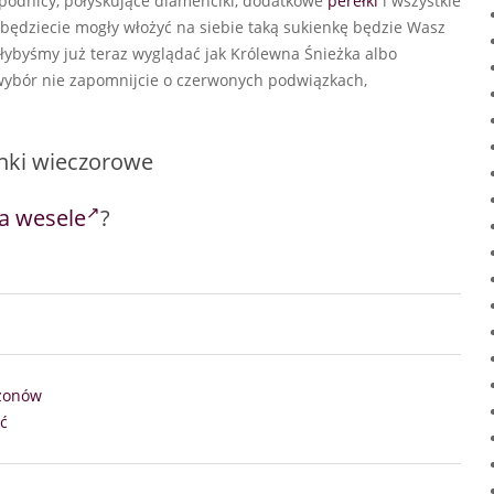
spódnicy, połyskujące diamenciki, dodatkowe
perełki
i wszystkie
 będziecie mogły włożyć na siebie taką sukienkę będzie Wasz
ałybyśmy już teraz wyglądać jak Królewna Śnieżka albo
wybór nie zapomnijcie o czerwonych podwiązkach,
enki wieczorowe
na wesele
?
ezonów
ć