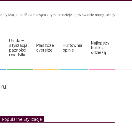
e stylizacje, bądź na bieżąco z tym, co dzieje się w świecie mody, urody
Uroda –
Najlepszy
y
stylizacja
Płaszcze
Hurtownia
butik z
paznokci
oversize
opinie
odzieżą
i nie tylko
oru
Popularne Stylizacje