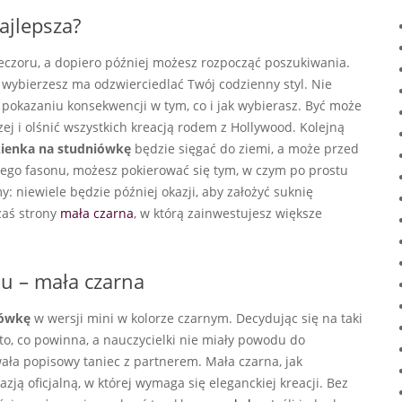
ajlepsza?
eczoru, a dopiero później możesz rozpocząć poszukiwania.
ą wybierzesz ma odzwierciedlać Twój codzienny styl. Nie
 pokazaniu konsekwencji w tym, co i jak wybierasz. Być może
ej i olśnić wszystkich kreacją rodem z Hollywood. Kolejną
ienka na studniówkę
będzie sięgać do ziemi, a może przed
nego fasonu, możesz pokierować się tym, w czym po prostu
y: niewiele będzie później okazji, aby założyć suknię
zaś strony
mała czarna
, w którą zainwestujesz większe
u – mała czarna
iówkę
w wersji mini w kolorze czarnym. Decydując się na taki
to, co powinna, a nauczycielki nie miały powodu do
ła popisowy taniec z partnerem. Mała czarna, jak
azją oficjalną, w której wymaga się eleganckiej kreacji. Bez