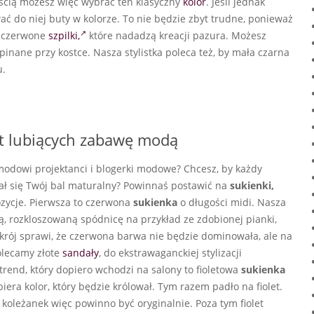
ością możesz więc wybrać ten klasyczny
kolor
. Jeśli jednak
 do niej buty w kolorze. To nie będzie zbyt trudne, ponieważ
c czerwone
szpilki,
które nadadzą kreacji pazura. Możesz
pinane przy kostce. Nasza stylistka poleca też, by mała czarna
u.
et lubiących zabawę modą
modowi projektanci i blogerki modowe? Chcesz, by każdy
wał się Twój bal maturalny? Powinnaś postawić na
sukienki,
ozycje. Pierwsza to czerwona
sukienka
o długości midi. Nasza
, rozkloszowaną spódnicę na przykład ze zdobionej pianki,
 krój sprawi, że czerwona barwa nie będzie dominowała, ale na
olecamy złote
sandały
, do ekstrawaganckiej stylizacji
trend, który dopiero wchodzi na salony to fioletowa
sukienka
era kolor, który będzie królował. Tym razem padło na fiolet.
 koleżanek więc powinno być oryginalnie. Poza tym fiolet