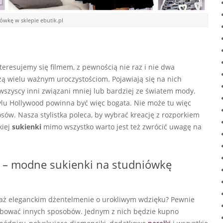
ówkę w sklepie ebutik.pl
nteresujemy się filmem, z pewnością nie raz i nie dwa
zą wielu ważnym uroczystościom. Pojawiają się na nich
 i wszyscy inni związani mniej lub bardziej ze światem mody.
tylu Hollywood powinna być więc bogata. Nie może tu więc
osów. Nasza stylistka poleca, by wybrać kreację z rozporkiem
kiej
sukienki
mimo wszystko warto jest też zwrócić uwagę na
.
zą – modne sukienki na studniówkę
ciaż eleganckim dżentelmenie o urokliwym wdzięku? Pewnie
róbować innych sposobów. Jednym z nich będzie kupno