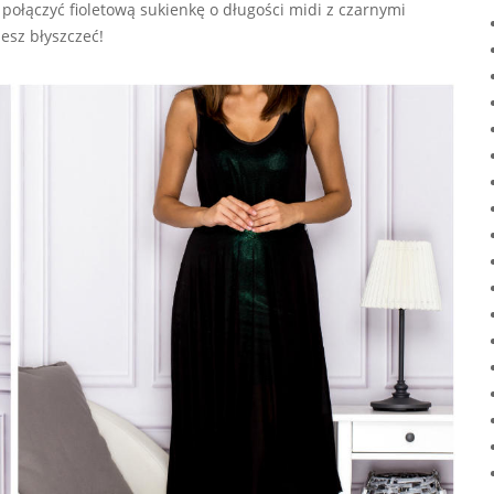
 połączyć fioletową sukienkę o długości midi z czarnymi
iesz błyszczeć!