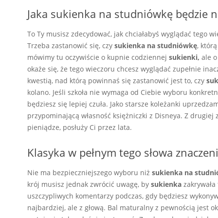
Jaka sukienka na studniówkę będzie n
To Ty musisz zdecydować, jak chciałabyś wyglądać tego wi
Trzeba zastanowić się, czy
sukienka na studniówkę
, któr
mówimy tu oczywiście o kupnie codziennej
sukienki,
ale o
okaże się, że tego wieczoru chcesz wyglądać zupełnie inacz
kwestią, nad którą powinnaś się zastanowić jest to, czy
suk
kolano. Jeśli szkoła nie wymaga od Ciebie wyboru konkret
będziesz się lepiej czuła. Jako starsze koleżanki uprzedzam
przypominającą własność księżniczki z Disneya. Z drugiej 
pieniądze, posłuży Ci przez lata.
Klasyka w pełnym tego słowa znaczeni
Nie ma bezpieczniejszego wyboru niż
sukienka na studn
krój musisz jednak zwrócić uwagę, by
sukienka
zakrywała 
uszczypliwych komentarzy podczas, gdy będziesz wykonywa
najbardziej, ale z głową. Bal maturalny z pewnością jest ok