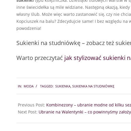
sukienki
typu księżniczka. Dziesiątki tiulowych warstw w 
inne świecidełka są mile widziane. Następną okazją, kiedy
własny ślub. Może więc warto zastanowić się, czy nie chci
Kopciuszek na balu? Zdecydujcie same! I bez względu na 
powodzenia!
Sukienki na studniówkę – zobacz też suki
Warto przeczytać
jak stylizować sukienki 
2018-
IN:
MODA
TAGGED:
SUKIENKA
,
SUKIENKA NA STUDNIÓWKĘ
01-
03
Previous Post:
Kombinezony – ubranie modne od kilku s
Next Post:
Ubranie na Walentynki – co powinnyśmy założy