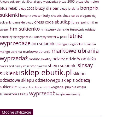
bluza 2005
bluza champion
Allegro sukienki do 50 zł
allegro wyprzedaż
bonprix
bluzy dla par
bluz relab
bluzy 2005
bluzy jordana
sukienki
buty
bonprix sweter
chaotic bluza
co do eleganckiej
ebutik.pl
dress code
sukienki
greenpoint
damskie bluzy
h & m
hm sukienko
hm swetry damskie
swetry
Hurtownia odzieży
letnie
damskiej factoryprice.eu
kolorowy sweter w paski
wyprzedaże
lou sukienki
mango eleganckie sukienki
markowe ubrania
markowe ubrania
mango ubrania
wyprzedaż
odzież
odzieży
odzieżą
mohito swetry
sinsay
shein sukienki
oversized bluzy
reserved swetry
sklep ebutik.pl
sukienki
sklepu
sklep z odzieżą
odzieżowe
sklepu odzieżowego
sukienkie
wyglądaj pięknie dzięki
tanie sukienki do 50 zł
wyprzedaż
sukienkom z Butik
świąteczne swetry
Modne stylizacje