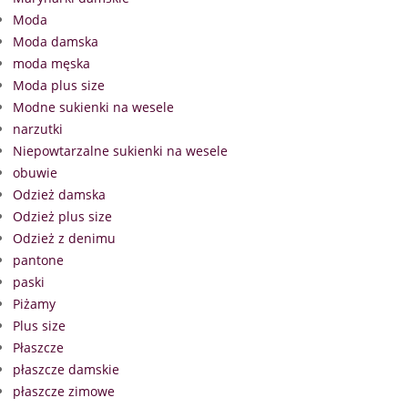
Moda
Moda damska
moda męska
Moda plus size
Modne sukienki na wesele
narzutki
Niepowtarzalne sukienki na wesele
obuwie
Odzież damska
Odzież plus size
Odzież z denimu
pantone
paski
Piżamy
Plus size
Płaszcze
płaszcze damskie
płaszcze zimowe