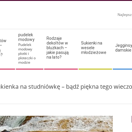
Najlepsz
pudelek
Rodzaje
modowy
ltów
dekoltów w
Sukienki na
Pudelek
–
Jeggins
bluzkach –
wesele
modowy
ą
damskie
jakie pasują
młodzieżowe
plotki i
e?
na lato?
ploteczki o
modzie
kienka na studniówkę – bądź piękna tego wiecz