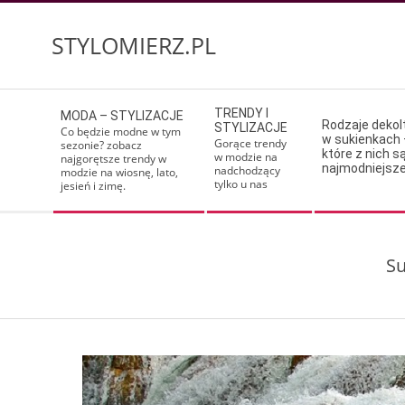
Skip
to
STYLOMIERZ.PL
content
Secondary
TRENDY I
MODA – STYLIZACJE
Navigation
Rodzaje deko
STYLIZACJE
Co będzie modne w tym
w sukienkach 
Menu
Gorące trendy
sezonie? zobacz
które z nich s
w modzie na
najgorętsze trendy w
najmodniejsz
nadchodzący
modzie na wiosnę, lato,
tylko u nas
jesień i zimę.
Su