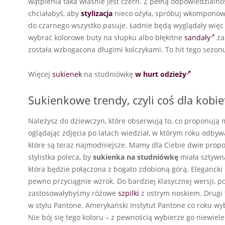
wątpienia taka właśnie jest czerń. Z pełną odpowiedzialn
chciałabyś, aby
stylizacja
nieco ożyła, spróbuj wkomponować
do czarnego wszystko pasuje. Ładnie będą wyglądały wię
wybrać kolorowe buty na słupku albo błękitne
sandały
za
została wzbogacona długimi kolczykami. To hit tego sezon
Więcej
sukienek
na studniówkę
w hurt odzieży
Sukienkowe trendy, czyli coś dla kobi
Należysz do dziewczyn, które obserwują to, co proponują 
oglądając zdjęcia po latach wiedział, w którym roku odby
które są teraz najmodniejsze. Mamy dla Ciebie dwie prop
stylistka poleca, by
sukienka na studniówkę
miała sztywną
która będzie połączona z bogato zdobioną górą. Elegancki
pewno przyciągnie wzrok. Do bardziej klasycznej wersji, p
zastosowałybyśmy różowe
szpilki
z ostrym noskiem. Drugi 
w stylu Pantone. Amerykański Instytut Pantone co roku wybi
Nie bój się tego koloru – z pewnością wybierze go niewiele