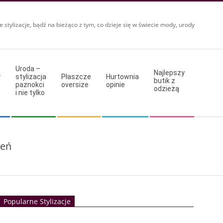
e stylizacje, bądź na bieżąco z tym, co dzieje się w świecie mody, urody
Uroda –
Najlepszy
y
stylizacja
Płaszcze
Hurtownia
butik z
paznokci
oversize
opinie
odzieżą
i nie tylko
ień
Popularne Stylizacje