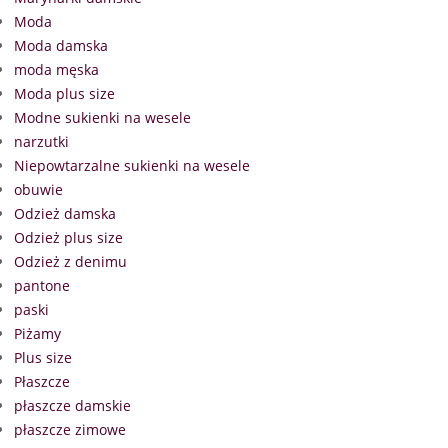
Moda
Moda damska
moda męska
Moda plus size
Modne sukienki na wesele
narzutki
Niepowtarzalne sukienki na wesele
obuwie
Odzież damska
Odzież plus size
Odzież z denimu
pantone
paski
Piżamy
Plus size
Płaszcze
płaszcze damskie
płaszcze zimowe