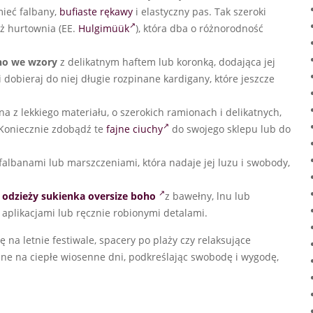
mieć falbany,
bufiaste rękawy
i elastyczny pas. Tak szeroki
ż hurtownia (EE.
Hulgimüük
), która dba o różnorodność
ho
we wzory
z delikatnym haftem lub koronką, dodająca jej
 dobieraj do niej długie rozpinane kardigany, które jeszcze
 z lekkiego materiału, o szerokich ramionach i delikatnych,
 Koniecznie zdobądź te
fajne ciuchy
do swojego sklepu lub do
falbanami lub marszczeniami, która nadaje jej luzu i swobody,
 odzieży
sukienka oversize boho
z bawełny, lnu lub
 aplikacjami lub ręcznie robionymi detalami.
 na letnie festiwale, spacery po plaży czy relaksujące
dealne na ciepłe wiosenne dni, podkreślając swobodę i wygodę,