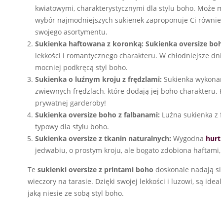
kwiatowymi, charakterystycznymi dla stylu boho. Może 
wybór najmodniejszych sukienek zaproponuje Ci równie
swojego asortymentu.
Sukienka haftowana z koronką:
Sukienka oversize bo
lekkości i romantycznego charakteru. W chłodniejsze dni
mocniej podkręcą styl boho.
Sukienka o luźnym kroju z frędzlami:
Sukienka wykonana
zwiewnych frędzlach, które dodają jej boho charakteru.
prywatnej garderoby!
Sukienka oversize boho z falbanami:
Luźna sukienka z 
typowy dla stylu boho.
Sukienka oversize z tkanin naturalnych:
Wygodna
hurt
jedwabiu, o prostym kroju, ale bogato zdobiona haftami,
Te
sukienki oversize z printami boho
doskonale nadają się
wieczory na tarasie. Dzięki swojej lekkości i luzowi, są i
jaką niesie ze sobą styl boho.