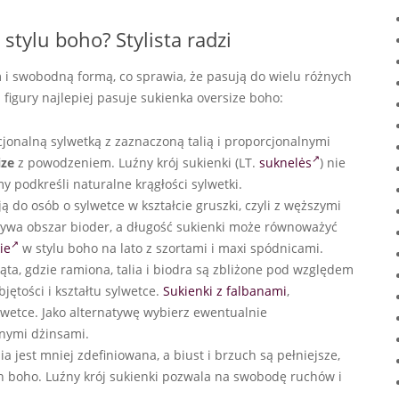
 stylu boho? Stylista radzi
 i swobodną formą, co sprawia, że pasują do wielu różnych
 figury najlepiej pasuje sukienka oversize boho:
cjonalną sylwetką z zaznaczoną talią i proporcjonalnymi
ize
z powodzeniem. Luźny krój sukienki (LT.
suknelės
) nie
y podkreśli naturalne krągłości sylwetki.
 do osób o sylwetce w kształcie gruszki, czyli z węższymi
krywa obszar bioder, a długość sukienki może równoważyć
ie
w stylu boho na lato z szortami i maxi spódnicami.
ąta, gdzie ramiona, talia i biodra są zbliżone pod względem
jętości i kształtu sylwetce.
Sukienki z falbanami
,
wetce. Jako alternatywę wybierz ewentualnie
źnymi dżinsami.
lia jest mniej zdefiniowana, a biust i brzuch są pełniejsze,
 boho. Luźny krój sukienki pozwala na swobodę ruchów i