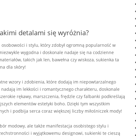
jakimi detalami się wyróżnia?
az osobowości i stylu, który zdobył ogromną popularność w
st niezwykle wygodna i doskonale nadaje się na codzienne
ateriałów, takich jak len, bawełna czy wiskoza, sukienka ta
na dla skóry!
atne wzory i zdobienia, które dodają im niepowtarzalnego
i nadają im lekkości i romantycznego charakteru, doskonale
szerokie rękawy, marszczenia, frędzle czy falbanki podkreślają
iejszych elementów estetyki boho. Dzięki tym wszystkim
nych i podbija serca coraz większej liczby miłośniczek mody!
ybór modowy, ale także manifestacja osobistego stylu i
zechstronności i wyjątkowemu designowi, sukienki te cieszą