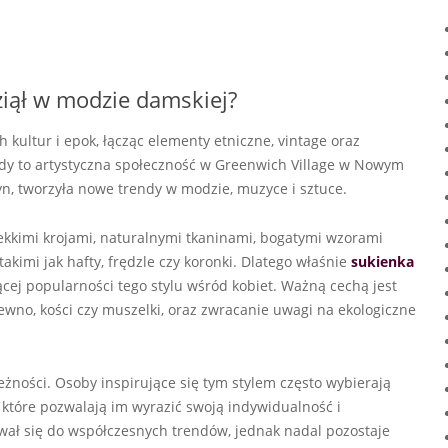
ziął w modzie damskiej?
h kultur i epok, łącząc elementy etniczne, vintage oraz
 kiedy to artystyczna społeczność w Greenwich Village w Nowym
dyn, tworzyła nowe trendy w modzie, muzyce i sztuce.
lekkimi krojami, naturalnymi tkaninami, bogatymi wzorami
akimi jak hafty, frędzle czy koronki. Dlatego właśnie
sukienka
cej popularności tego stylu wśród kobiet. Ważną cechą jest
rewno, kości czy muszelki, oraz zwracanie uwagi na ekologiczne
eżności. Osoby inspirujące się tym stylem często wybierają
, które pozwalają im wyrazić swoją indywidualność i
wał się do współczesnych trendów, jednak nadal pozostaje