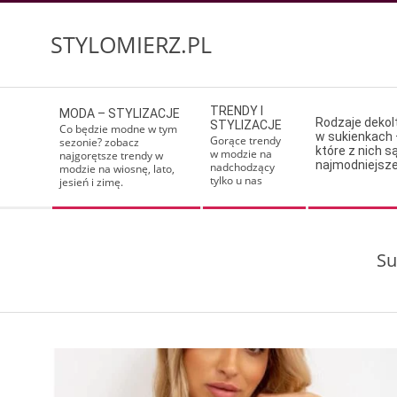
Skip
to
STYLOMIERZ.PL
content
Secondary
TRENDY I
MODA – STYLIZACJE
Navigation
Rodzaje deko
STYLIZACJE
Co będzie modne w tym
w sukienkach 
Menu
Gorące trendy
sezonie? zobacz
które z nich s
w modzie na
najgorętsze trendy w
najmodniejsz
nadchodzący
modzie na wiosnę, lato,
tylko u nas
jesień i zimę.
Su