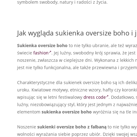
symbolem swobody, natury i radości z życia.
Jak wygląda sukienka oversize boho i 
Sukienka oversize boho
to nie tylko ubranie, ale też wyr
świecie
fashion
. Jej luźny, swobodny krój sprawia, że je
noszenie, zwłaszcza w cieplejsze dni. Wykonana z lekkich m
jest nie tylko funkcjonalna, ale także przewiewna i przyjem
Charakterystyczne dla sukienek oversize boho są ich delik
uroku. Kwiatowe motywy, etniczne wzory, hafty czy koronk
wpisując się w letni festiwalowy
dress code
. Dodatkowo, 
luźny, niezobowiązujący styl, który jest jednym z najważn
elementom
sukienka oversize boho
wyróżnia się na tle in
Noszenie
sukienki oversize boho
z falbaną
to nie tylko w
wolności wyrażania siebie poprzez ubiór. Dzięki swojej ws