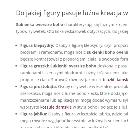
Do jakiej figury pasuje luźna kreacja w
Sukienka oversize boho
charakteryzują się luźnym krojem
typów sylwetek. Oto kilka wskazówek dotyczących, do jakiej
Figura klepsydry:
Osoby z figurą klepsydry, czyli propor
biodrami i ramionami, mogą nosić
sukienki boho overs
będzie kontrastował z proporcjami ciała, a swoboda form
Figura gruszki:
Sukienki oversize boho
doskonale pasują
ramionami i szerszymi biodrami. Luźny krój sukienki u
proporcje ciała. Sprawdź również jak nosić
bluzki damsk
Figura prostokąta:
Osoby o sylwetce w kształcie prostok
szerokości, mogą nosić luźne boho kiecki, które dodają ob
marszczeniami lub aplikacjami mogą dodać wymiaru syl
wzorzyste
koszule damskie
w stylu boho i połącz je z lu
Figura jabłka:
Osoby z figurą w kształcie jabłka, gdzie ta
mogą również wyglądać korzystnie w luźnych sukienkach
zakrywa obszary, które nie chcemy podkreślać.