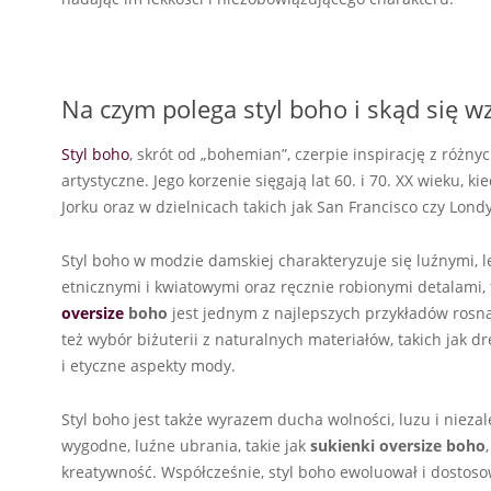
Na czym polega styl boho i skąd się w
Styl boho
, skrót od „bohemian”, czerpie inspirację z różnyc
artystyczne. Jego korzenie sięgają lat 60. i 70. XX wieku,
Jorku oraz w dzielnicach takich jak San Francisco czy Lon
Styl boho w modzie damskiej charakteryzuje się luźnymi, 
etnicznymi i kwiatowymi oraz ręcznie robionymi detalami, t
oversize
boho
jest jednym z najlepszych przykładów rosną
też wybór biżuterii z naturalnych materiałów, takich jak d
i etyczne aspekty mody.
Styl boho jest także wyrazem ducha wolności, luzu i niezal
wygodne, luźne ubrania, takie jak
sukienki oversize
boho
kreatywność. Współcześnie, styl boho ewoluował i dostoso