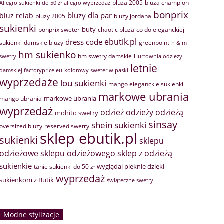
bluza 2005
bluza champion
Allegro sukienki do 50 zł
allegro wyprzedaż
bonprix
bluzy dla par
bluz relab
bluzy 2005
bluzy jordana
sukienki
buty
bonprix sweter
chaotic bluza
co do eleganckiej
ebutik.pl
dress code
sukienki
greenpoint
damskie bluzy
h & m
hm sukienko
hm swetry damskie
swetry
Hurtownia odzieży
letnie
damskiej factoryprice.eu
kolorowy sweter w paski
wyprzedaże
lou sukienki
mango eleganckie sukienki
markowe ubrania
markowe ubrania
mango ubrania
wyprzedaż
odzież
odzieży
odzieżą
mohito swetry
sinsay
shein sukienki
oversized bluzy
reserved swetry
sklep ebutik.pl
sukienki
sklepu
sklep z odzieżą
odzieżowe
sklepu odzieżowego
sukienkie
wyglądaj pięknie dzięki
tanie sukienki do 50 zł
wyprzedaż
sukienkom z Butik
świąteczne swetry
Modne stylizacje