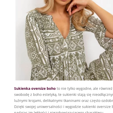
Sukienka oversize boho
to nie tylko wygodne, ale równie
swobodę z boho estetyką, te sukienki stają się nieodłączn
luźnymi krojami, delikatnymi tkaninami oraz często ozdobn
Dzięki swojej uniwersalności i wygodzie sukienki oversize
nadając im lekkości i niezobowiązującego charakteru.