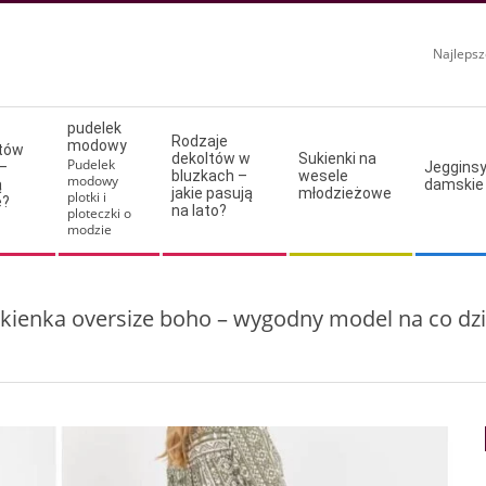
Najlepsz
pudelek
Rodzaje
modowy
ltów
dekoltów w
Sukienki na
Pudelek
–
Jeggins
bluzkach –
wesele
modowy
ą
damskie
jakie pasują
młodzieżowe
plotki i
e?
na lato?
ploteczki o
modzie
kienka oversize boho – wygodny model na co dz