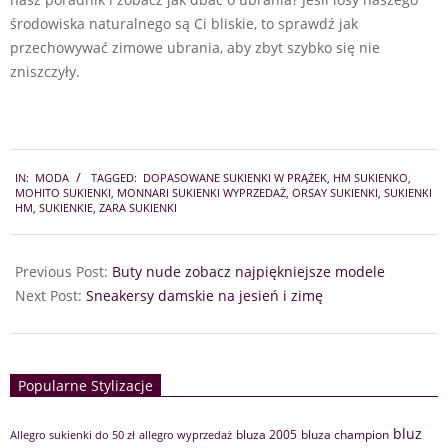
środowiska naturalnego są Ci bliskie, to sprawdź jak
przechowywać zimowe ubrania, aby zbyt szybko się nie
zniszczyły.
2024-
IN:
MODA
TAGGED:
DOPASOWANE SUKIENKI W PRĄŻEK
,
HM SUKIENKO
,
12-
MOHITO SUKIENKI
,
MONNARI SUKIENKI WYPRZEDAŻ
,
ORSAY SUKIENKI
,
SUKIENKI
04
HM
,
SUKIENKIE
,
ZARA SUKIENKI
Previous Post:
Buty nude zobacz najpiękniejsze modele
Next Post:
Sneakersy damskie na jesień i zimę
Popularne Stylizacje
bluz
bluza 2005
bluza champion
Allegro sukienki do 50 zł
allegro wyprzedaż