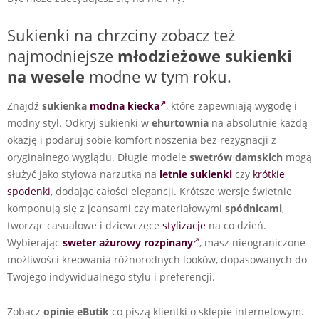
Sukienki na chrzciny zobacz też
najmodniejsze
młodzieżowe sukienki
na wesele
modne w tym roku.
Znajdź
sukienka
modna kiecka
, które zapewniają wygodę i
modny styl. Odkryj sukienki w
ehurtownia
na absolutnie każdą
okazję i podaruj sobie komfort noszenia bez rezygnacji z
oryginalnego wyglądu. Długie modele
swetrów damskich
mogą
służyć jako stylowa narzutka na
letnie sukienki
czy
krótkie
spodenki
, dodając całości elegancji. Krótsze wersje świetnie
komponują się z jeansami czy materiałowymi
spódnicami
,
tworząc casualowe i dziewczęce
stylizacje
na co dzień.
Wybierając
sweter ażurowy rozpinany
, masz nieograniczone
możliwości kreowania różnorodnych looków, dopasowanych do
Twojego indywidualnego stylu i preferencji.
Zobacz
opinie eButik
co piszą klientki o sklepie internetowym.