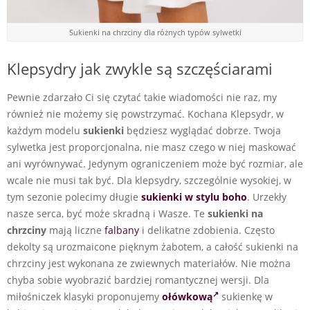
Sukienki na chrzciny dla różnych typów sylwetki
Klepsydry jak zwykle są szczęściarami
Pewnie zdarzało Ci się czytać takie wiadomości nie raz, my
również nie możemy się powstrzymać. Kochana Klepsydr, w
każdym modelu
sukienki
będziesz wyglądać dobrze. Twoja
sylwetka jest proporcjonalna, nie masz czego w niej maskować
ani wyrównywać. Jedynym ograniczeniem może być rozmiar, ale
wcale nie musi tak być. Dla klepsydry, szczególnie wysokiej, w
tym sezonie polecimy długie
sukienki w stylu boho
. Urzekły
nasze serca, być może skradną i Wasze. Te
sukienki na
chrzciny
mają liczne
falbany
i delikatne zdobienia. Często
dekolty są urozmaicone pięknym żabotem, a całość sukienki na
chrzciny jest wykonana ze zwiewnych materiałów. Nie można
chyba sobie wyobrazić bardziej romantycznej wersji. Dla
miłośniczek klasyki proponujemy
ołówkową
sukienkę w