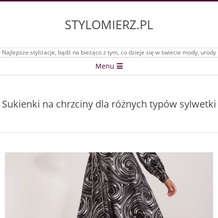
Skip
to
STYLOMIERZ.PL
content
Najlepsze stylizacje, bądź na bieżąco z tym, co dzieje się w świecie mody, urody
Secondary
Menu
Navigation
Menu
Sukienki na chrzciny dla różnych typów sylwetki