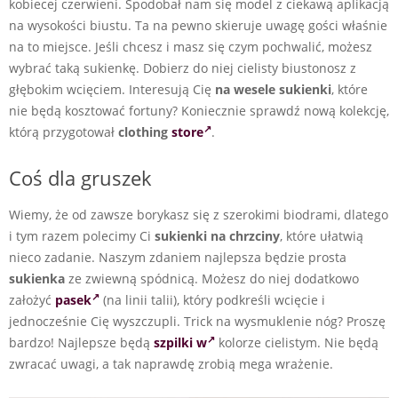
kobiecej czerwieni. Spodobał nam się model z ciekawą aplikacją
na wysokości biustu. Ta na pewno skieruje uwagę gości właśnie
na to miejsce. Jeśli chcesz i masz się czym pochwalić, możesz
wybrać taką sukienkę. Dobierz do niej cielisty biustonosz z
głębokim wcięciem. Interesują Cię
na wesele sukienki
, które
nie będą kosztować fortuny? Koniecznie sprawdź nową kolekcję,
którą przygotował
clothing
store
.
Coś dla gruszek
Wiemy, że od zawsze borykasz się z szerokimi biodrami, dlatego
i tym razem polecimy Ci
sukienki na chrzciny
, które ułatwią
nieco zadanie. Naszym zdaniem najlepsza będzie prosta
sukienka
ze zwiewną spódnicą. Możesz do niej dodatkowo
założyć
pasek
(na linii talii), który podkreśli wcięcie i
jednocześnie Cię wyszczupli. Trick na wysmuklenie nóg? Proszę
bardzo! Najlepsze będą
szpilki w
kolorze cielistym. Nie będą
zwracać uwagi, a tak naprawdę zrobią mega wrażenie.