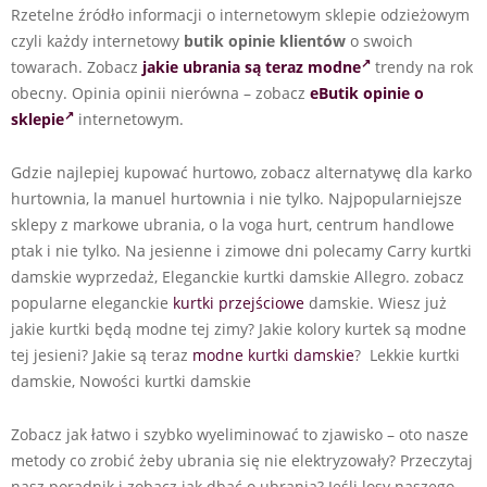
Rzetelne źródło informacji o internetowym sklepie odzieżowym
czyli każdy internetowy
butik opinie klientów
o swoich
towarach. Zobacz
jakie ubrania są teraz modne
trendy na rok
obecny. Opinia opinii nierówna – zobacz
eButik opinie o
sklepie
internetowym.
Gdzie najlepiej kupować hurtowo, zobacz alternatywę dla karko
hurtownia, la manuel hurtownia i nie tylko. Najpopularniejsze
sklepy z markowe ubrania, o la voga hurt, centrum handlowe
ptak i nie tylko. Na jesienne i zimowe dni polecamy Carry kurtki
damskie wyprzedaż, Eleganckie kurtki damskie Allegro. zobacz
popularne eleganckie
kurtki przejściowe
damskie. Wiesz już
jakie kurtki będą modne tej zimy? Jakie kolory kurtek są modne
tej jesieni? Jakie są teraz
modne kurtki damskie
? Lekkie kurtki
damskie, Nowości kurtki damskie
Zobacz jak łatwo i szybko wyeliminować to zjawisko – oto nasze
metody co zrobić żeby ubrania się nie elektryzowały? Przeczytaj
nasz poradnik i zobacz jak dbać o ubrania? Jeśli losy naszego