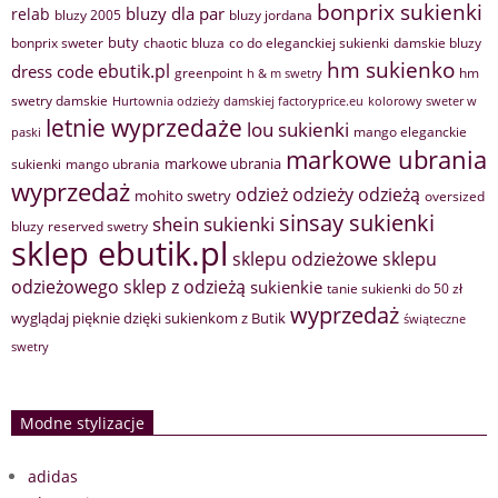
bonprix sukienki
bluzy dla par
relab
bluzy 2005
bluzy jordana
buty
bonprix sweter
chaotic bluza
co do eleganckiej sukienki
damskie bluzy
hm sukienko
ebutik.pl
dress code
greenpoint
hm
h & m swetry
swetry damskie
Hurtownia odzieży damskiej factoryprice.eu
kolorowy sweter w
letnie wyprzedaże
lou sukienki
mango eleganckie
paski
markowe ubrania
markowe ubrania
sukienki
mango ubrania
wyprzedaż
odzież
odzieży
odzieżą
mohito swetry
oversized
sinsay sukienki
shein sukienki
bluzy
reserved swetry
sklep ebutik.pl
sklepu odzieżowe
sklepu
sklep z odzieżą
odzieżowego
sukienkie
tanie sukienki do 50 zł
wyprzedaż
wyglądaj pięknie dzięki sukienkom z Butik
świąteczne
swetry
Modne stylizacje
adidas