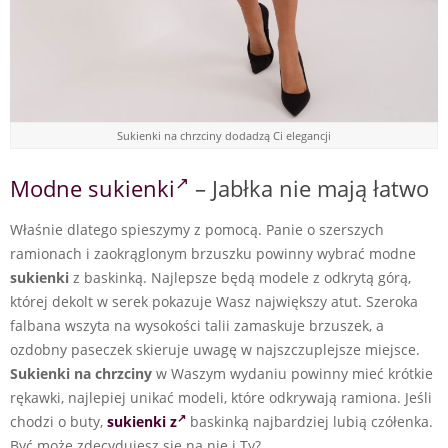
Sukienki na chrzciny dodadzą Ci elegancji
Modne sukienki
– Jabłka nie mają łatwo
Właśnie dlatego spieszymy z pomocą. Panie o szerszych
ramionach i zaokrąglonym brzuszku powinny wybrać modne
sukienki
z baskinką. Najlepsze będą modele z odkrytą górą,
której dekolt w serek pokazuje Wasz największy atut. Szeroka
falbana wszyta na wysokości talii zamaskuje brzuszek, a
ozdobny paseczek skieruje uwagę w najszczuplejsze miejsce.
Sukienki na chrzciny
w Waszym wydaniu powinny mieć krótkie
rękawki, najlepiej unikać modeli, które odkrywają ramiona. Jeśli
chodzi o buty,
sukienki z
baskinką najbardziej lubią czółenka.
Być może zdecydujesz się na nie i Ty?