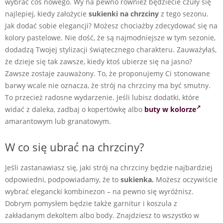
wybrać coś nowego. Wy na pewno również będziecie czuły się
najlepiej, kiedy założycie
sukienki na chrzciny
z tego sezonu.
Jak dodać sobie elegancji? Możesz chociażby zdecydować się na
kolory pastelowe. Nie dość, że są najmodniejsze w tym sezonie,
dodadzą Twojej stylizacji świątecznego charakteru. Zauważyłaś,
że dzieje się tak zawsze, kiedy ktoś ubierze się na jasno?
Zawsze zostaje zauważony. To, że proponujemy Ci stonowane
barwy wcale nie oznacza, że strój na chrzciny ma być smutny.
To przecież radosne wydarzenie. Jeśli lubisz dodatki, które
widać z daleka, zadbaj o kopertówkę albo
buty w kolorze
amarantowym lub granatowym.
W co się ubrać na chrzciny?
Jeśli zastanawiasz się, jaki strój na chrzciny będzie najbardziej
odpowiedni, podpowiadamy, że to
sukienka.
Możesz oczywiście
wybrać elegancki kombinezon – na pewno się wyróżnisz.
Dobrym pomysłem będzie także garnitur i koszula z
zakładanym dekoltem albo body. Znajdziesz to wszystko w