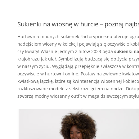
Sukienki na wiosnę w hurcie – poznaj najba
Hurtownia modnych sukienek Factoryprice.eu oferuje ogr
nadejściem wiosny w kolekcji pojawiają się oczywiście kobi
czy kwiaty! Właśnie jednym z hitów 2023 będą
sukienki n
krajobrazu jak ulał. Symbolizują budzącą się do życia prz
w naszym życiu. Wyglądają przepięknie zwłaszcza w kontra
oczywiście w hurtowni online. Postaw na zwiewne kwiatow
kwiatkową łączkę, które są kwintesencją wiosennej kobieco
rozkloszowane modele z seksi rozcięciem na nodze. Dokup 
stworzą modny wiosenny outfit w mega dziewczęcym stylu