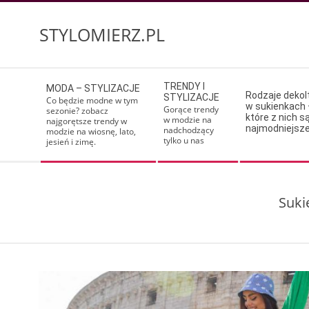
Skip
to
STYLOMIERZ.PL
content
Secondary
TRENDY I
MODA – STYLIZACJE
Navigation
Rodzaje deko
STYLIZACJE
Co będzie modne w tym
w sukienkach 
Menu
Gorące trendy
sezonie? zobacz
które z nich s
w modzie na
najgorętsze trendy w
najmodniejsz
nadchodzący
modzie na wiosnę, lato,
tylko u nas
jesień i zimę.
Suki