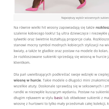
Największy wybór wiosennych sukiene
Na równie wielki hit wiosny zapowiadają się także
rozklos
szalenie kobiecego look’u! Są ultra dziewczęce i niezwyk
sylwetki oraz świetnie kształtują proporcje ciała. Rozklos
stanowi mocny symbol modnych kobiecych stylizacji na w
kwiaty, a także te gładkie oraz postaw na modele do kolan,
że rozkloszowane sukienki sprzedają się wiosną w hurcie 
klientkom.
Dla pań uwielbiających podkreślać swoje wdzięki w cieple
wiosnę w hurcie
. Takie modele o długości mini znakomicie
wszelkie atuty. Doskonale sprawdzą się w seksownych i zm
randki w niezwykle kuszącym wydaniu. Postaw na sukienk
długim rękawem w stylu
basic
lub ołówkowe sukienki z ma
wiosnę z hurtowni to tylko mały przedsmak całej kolekcji, k