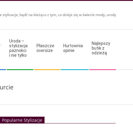
e stylizacje, bądź na bieżąco z tym, co dzieje się w świecie mody, urody
Uroda –
Najlepszy
y
stylizacja
Płaszcze
Hurtownia
butik z
paznokci
oversize
opinie
odzieżą
i nie tylko
urcie
Popularne Stylizacje