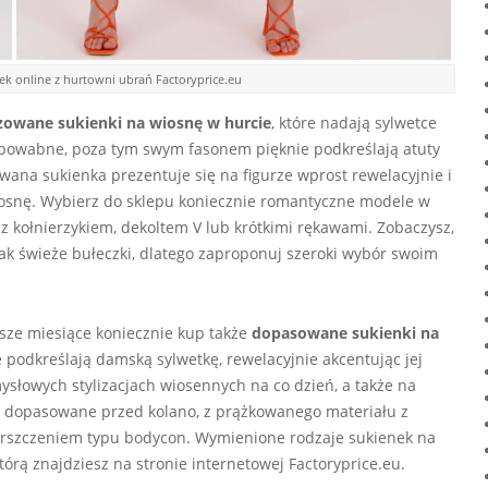
k online z hurtowni ubrań Factoryprice.eu
zowane sukienki na wiosnę w hurcie
, które nadają sylwetce
le powabne, poza tym swym fasonem pięknie podkreślają atuty
zowana sukienka prezentuje się na figurze wprost rewelacyjnie i
iosnę. Wybierz do sklepu koniecznie romantyczne modele w
 z kołnierzykiem, dekoltem V lub krótkimi rękawami. Zobaczysz,
jak świeże bułeczki, dlatego zaproponuj szeroki wybór swoim
jsze miesiące koniecznie kup także
dopasowane sukienki na
 podkreślają damską sylwetkę, rewelacyjnie akcentując jej
ysłowych stylizacjach wiosennych na co dzień, a także na
i dopasowane przed kolano, z prążkowanego materiału z
rszczeniem typu bodycon. Wymienione rodzaje sukienek na
tórą znajdziesz na stronie internetowej Factoryprice.eu.