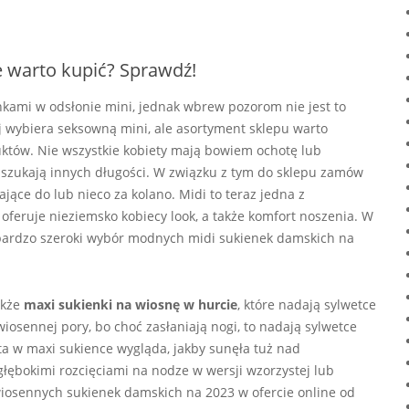
ie warto kupić? Sprawdź!
nkami w odsłonie mini, jednak wbrew pozorom nie jest to
j wybiera seksowną mini, ale asortyment sklepu warto
tów. Nie wszystkie kobiety mają bowiem ochotę lub
e szukają innych długości. W związku z tym do sklepu zamów
gające do lub nieco za kolano. Midi to teraz jedna z
 oferuje nieziemsko kobiecy look, a także komfort noszenia. W
z bardzo szeroki wybór modnych midi sukienek damskich na
akże
maxi sukienki na wiosnę w hurcie
, które nadają sylwetce
osennej pory, bo choć zasłaniają nogi, to nadają sylwetce
ta w maxi sukience wygląda, jakby sunęła tuż nad
głębokimi rozcięciami na nodze w wersji wzorzystej lub
wiosennych sukienek damskich na 2023 w ofercie online od