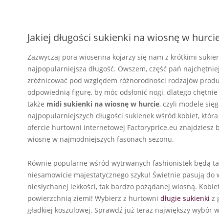
Jakiej długości sukienki na wiosnę w hurc
Zazwyczaj pora wiosenna kojarzy się nam z krótkimi sukie
najpopularniejsza długość. Owszem, część pań najchętnie
zróżnicować pod względem różnorodności rodzajów produk
odpowiednią figurę, by móc odsłonić nogi, dlatego chętni
także
midi sukienki na wiosnę w hurcie
, czyli modele się
najpopularniejszych długości sukienek wśród kobiet, która
ofercie hurtowni internetowej Factoryprice.eu znajdzies
wiosnę w najmodniejszych fasonach sezonu.
Równie popularne wśród wytrwanych fashionistek będą t
niesamowicie majestatycznego szyku! Świetnie pasują do wi
niesłychanej lekkości, tak bardzo pożądanej wiosną. Kobie
powierzchnią ziemi! Wybierz z hurtowni
długie sukienki
z 
gładkiej koszulowej. Sprawdź już teraz największy wybór 