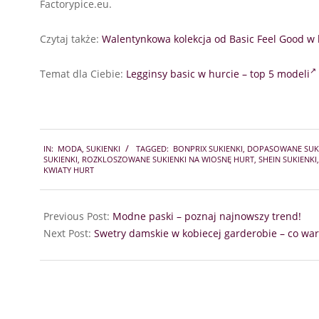
Factorypice.eu.
Czytaj także:
Walentynkowa kolekcja od Basic Feel Good w 
Temat dla Ciebie:
Legginsy basic w hurcie – top 5 modeli
2023-
IN:
MODA
,
SUKIENKI
TAGGED:
BONPRIX SUKIENKI
,
DOPASOWANE SUKI
01-
SUKIENKI
,
ROZKLOSZOWANE SUKIENKI NA WIOSNĘ HURT
,
SHEIN SUKIENKI
12
KWIATY HURT
Previous Post:
Modne paski – poznaj najnowszy trend!
Next Post:
Swetry damskie w kobiecej garderobie – co war