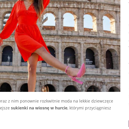
 wraz z nim ponownie rozkwitnie moda na lekkie dziewczęce
iejsze
sukienki na wiosnę w hurcie
, którymi przyciągniesz