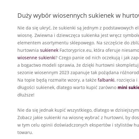
Duży wybór wiosennych sukienek w hurto
Nie da się ukryć, że sukienki są jednym z podstawowych e
wiosnę. Zwiewna i dziewczęca sukienka jest wręcz symbole
elementem asortymentu sklepowego. Na szczęście do zbliż
hurtownia
sukienek
Factoryprice.eu, która oferuje niesamo
wiosenne sukienki
? Czego panie od nich oczekują i jak za
a bogactwo modeli sprawia, że dzięki hurtowni skompletu
sezonie wiosennym 2023 zapanuje tak pożądana różnorodno
Na topie będą rozmaite wzory, a także
falbanki
, rozcięcia 
długości sukienek, dlatego warto kupić zarówno
mini suki
dłuższe!
Nie da się jednak kupić wszystkiego, dlatego w dzisiejsz
Zobacz jakie sukienki na wiosnę wybrać z hurtowni, by dos
w tym celu opinii doświadczonych ekspertów i stylistów h
towaru.