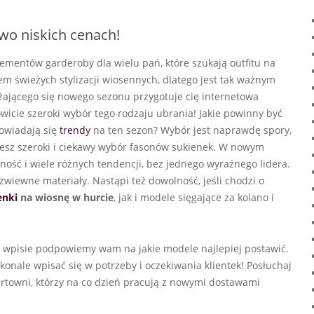
wo niskich cenach!
lementów garderoby dla wielu pań, które szukają outfitu na
m świeżych stylizacji wiosennych, dlatego jest tak ważnym
ającego się nowego sezonu przygotuje cię internetowa
wicie szeroki wybór tego rodzaju ubrania! Jakie powinny być
powiadają się
trendy
na ten sezon? Wybór jest naprawdę spory,
jesz szeroki i ciekawy wybór fasonów sukienek. W nowym
ść i wiele różnych tendencji, bez jednego wyraźnego lidera.
i zwiewne materiały. Nastąpi też dowolność, jeśli chodzi o
enki
na wiosnę w hurcie
, jak i modele sięgające za kolano i
ym wpisie podpowiemy wam na jakie modele najlepiej postawić.
konale wpisać się w potrzeby i oczekiwania klientek! Posłuchaj
urtowni, którzy na co dzień pracują z nowymi dostawami