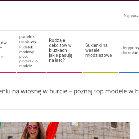
Najlepsz
pudelek
Rodzaje
modowy
ltów
dekoltów w
Sukienki na
Pudelek
–
Jeggins
bluzkach –
wesele
modowy
ą
damskie
jakie pasują
młodzieżowe
plotki i
e?
na lato?
ploteczki o
modzie
enki na wiosnę w hurcie – poznaj top modele w h