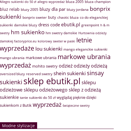
bluza 2005
bluza champion
Allegro sukienki do 50 zł
allegro wyprzedaż
bonprix
bluzy dla par
bluz relab
bluzy 2005
bluzy jordana
sukienki
buty
bonprix sweter
chaotic bluza
co do eleganckiej
ebutik.pl
dress code
sukienki
greenpoint
damskie bluzy
h & m
hm sukienko
hm swetry damskie
swetry
Hurtownia odzieży
letnie
damskiej factoryprice.eu
kolorowy sweter w paski
wyprzedaże
lou sukienki
mango eleganckie sukienki
markowe ubrania
markowe ubrania
mango ubrania
wyprzedaż
odzież
odzieży
odzieżą
mohito swetry
sinsay
shein sukienki
oversized bluzy
reserved swetry
sklep ebutik.pl
sukienki
sklepu
sklep z odzieżą
odzieżowe
sklepu odzieżowego
sukienkie
wyglądaj pięknie dzięki
tanie sukienki do 50 zł
wyprzedaż
sukienkom z Butik
świąteczne swetry
Modne stylizacje