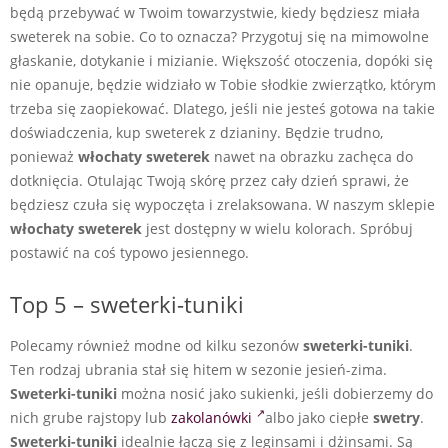
będą przebywać w Twoim towarzystwie, kiedy będziesz miała
sweterek na sobie. Co to oznacza? Przygotuj się na mimowolne
głaskanie, dotykanie i mizianie. Większość otoczenia, dopóki się
nie opanuje, będzie widziało w Tobie słodkie zwierzątko, którym
trzeba się zaopiekować. Dlatego, jeśli nie jesteś gotowa na takie
doświadczenia, kup sweterek z dzianiny. Będzie trudno,
ponieważ
włochaty sweterek
nawet na obrazku zachęca do
dotknięcia. Otulając Twoją skórę przez cały dzień sprawi, że
będziesz czuła się wypoczęta i zrelaksowana. W naszym sklepie
włochaty sweterek
jest dostępny w wielu kolorach. Spróbuj
postawić na coś typowo jesiennego.
Top 5 – sweterki-tuniki
Polecamy również modne od kilku sezonów
sweterki-tuniki
.
Ten rodzaj ubrania stał się hitem w sezonie jesień-zima.
Sweterki-tuniki
można nosić jako sukienki, jeśli dobierzemy do
nich grube rajstopy lub
zakolanówki
albo jako ciepłe
swetry
.
Sweterki-tuniki
idealnie łączą się z leginsami i dżinsami. Są