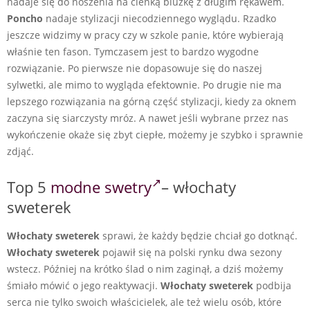
nadaje się do noszenia na cienką bluzkę z długim rękawem.
Poncho
nadaje stylizacji niecodziennego wyglądu. Rzadko
jeszcze widzimy w pracy czy w szkole panie, które wybierają
właśnie ten fason. Tymczasem jest to bardzo wygodne
rozwiązanie. Po pierwsze nie dopasowuje się do naszej
sylwetki, ale mimo to wygląda efektownie. Po drugie nie ma
lepszego rozwiązania na górną część stylizacji, kiedy za oknem
zaczyna się siarczysty mróz. A nawet jeśli wybrane przez nas
wykończenie okaże się zbyt ciepłe, możemy je szybko i sprawnie
zdjąć.
Top 5
modne swetry
– włochaty
sweterek
Włochaty sweterek
sprawi, że każdy będzie chciał go dotknąć.
Włochaty sweterek
pojawił się na polski rynku dwa sezony
wstecz. Później na krótko ślad o nim zaginął, a dziś możemy
śmiało mówić o jego reaktywacji.
Włochaty sweterek
podbija
serca nie tylko swoich właścicielek, ale też wielu osób, które