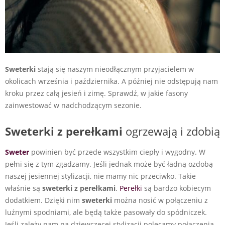
Sweterki
stają się naszym nieodłącznym przyjacielem w
okolicach września i października. A później nie odstępują nam
kroku przez całą jesień i zimę. Sprawdź, w jakie fasony
zainwestować w nadchodzącym sezonie.
Sweterki z perełkami
ogrzewają i zdobią
Sweter
powinien być przede wszystkim ciepły i wygodny. W
pełni się z tym zgadzamy. Jeśli jednak może być ładną ozdobą
naszej jesiennej stylizacji, nie mamy nic przeciwko. Takie
właśnie są
sweterki z perełkami
.
Perełki
są bardzo kobiecym
dodatkiem. Dzięki nim
sweterki
można nosić w połączeniu z
luźnymi spodniami, ale będą także pasowały do spódniczek.
Jeśli zależy nam na dziewczęcej stylizacji polecamy połączenia