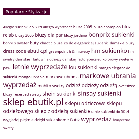
Popularne Stylizacje
bluz
bluza 2005
bluza champion
Allegro sukienki do 50 zł
allegro wyprzedaż
bonprix sukienki
bluzy dla par
relab
bluzy 2005
bluzy jordana
buty
bonprix sweter
chaotic bluza
co do eleganckiej sukienki
damskie bluzy
hm sukienko
ebutik.pl
dress code
greenpoint
hm
h & m swetry
swetry damskie
Hurtownia odzieży damskiej factoryprice.eu
kolorowy sweter w
letnie wyprzedaże
lou sukienki
mango eleganckie
paski
markowe ubrania
markowe ubrania
sukienki
mango ubrania
wyprzedaż
odzież
odzieży
odzieżą
mohito swetry
oversized
sinsay sukienki
shein sukienki
bluzy
reserved swetry
sklep ebutik.pl
sklepu odzieżowe
sklepu
sklep z odzieżą
odzieżowego
sukienkie
tanie sukienki do 50 zł
wyprzedaż
wyglądaj pięknie dzięki sukienkom z Butik
świąteczne
swetry