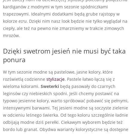
kardiganów z modnymi w tym sezonie spódniczkami
trapezowymi. Idealnymi dodatkami będą grube rajstopy w
kolorze
ecru
. Dzięki nim nasz look będzie nie tylko wyglądał na
ciepły, ale też na pewno nie zmarzniemy w trakcie zimowych
mrozów.
Dzięki swetrom jesień nie musi być taka
ponura
W tym sezonie modne są pastelowe, jasne kolory, które
rozświetlą codzienne
stylizacje
. Pastele łatwo łączą się z
wieloma kolorami.
Sweterki
będą pasowały do czarnych
leginsów czy niebieskich spodni. Jeśli chcemy postawić na
typowo jesienne kolory, warto spróbować pobawić się pełnymi,
intensywnymi barwami. Tej jesieni modne są soczyste zielenie
w odcieniu leśnego świerka. Od tego koloru szczególnie ładnie
odbijają modne dziś perełki. Ciekawym wyborem będzie też
bordo lub granat. Obydwa warianty kolorystyczne są dostępne