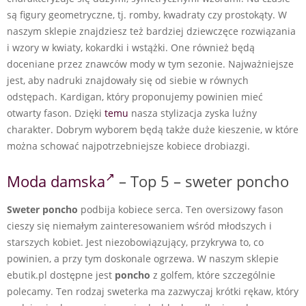
są figury geometryczne, tj. romby, kwadraty czy prostokąty. W
naszym sklepie znajdziesz też bardziej dziewczęce rozwiązania
i wzory w kwiaty, kokardki i wstążki. One również będą
doceniane przez znawców mody w tym sezonie. Najważniejsze
jest, aby nadruki znajdowały się od siebie w równych
odstępach. Kardigan, który proponujemy powinien mieć
otwarty fason. Dzięki
temu
nasza stylizacja zyska luźny
charakter. Dobrym wyborem będą także duże kieszenie, w które
można schować najpotrzebniejsze kobiece drobiazgi.
Moda damska
– Top 5 – sweter poncho
Sweter poncho
podbija kobiece serca. Ten oversizowy fason
cieszy się niemałym zainteresowaniem wśród młodszych i
starszych kobiet. Jest niezobowiązujący, przykrywa to, co
powinien, a przy tym doskonale ogrzewa. W naszym sklepie
ebutik.pl dostępne jest
poncho
z golfem, które szczególnie
polecamy. Ten rodzaj sweterka ma zazwyczaj krótki rękaw, który