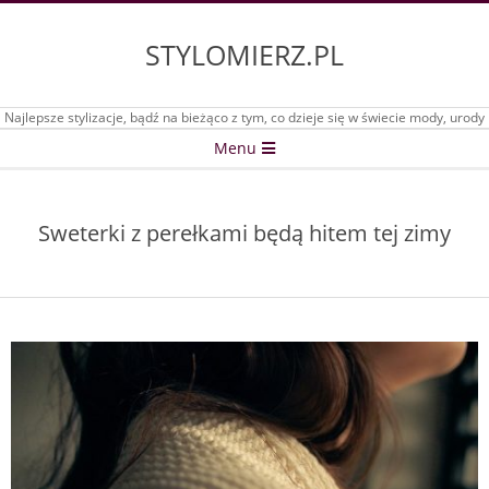
Skip
to
STYLOMIERZ.PL
content
Najlepsze stylizacje, bądź na bieżąco z tym, co dzieje się w świecie mody, urody
Secondary
Menu
Navigation
Menu
Sweterki z perełkami będą hitem tej zimy