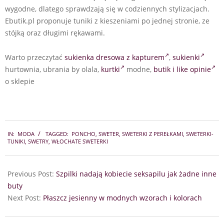
wygodne, dlatego sprawdzają się w codziennych stylizacjach.
Ebutik.pl proponuje tuniki z kieszeniami po jednej stronie, ze
stójką oraz długimi rękawami.
Warto przeczytać
sukienka dresowa z kapturem
,
sukienki
hurtownia, ubrania by olala,
kurtki
modne,
butik i like opinie
o sklepie
2017-
IN:
MODA
TAGGED:
PONCHO
,
SWETER
,
SWETERKI Z PEREŁKAMI
,
SWETERKI-
11-
TUNIKI
,
SWETRY
,
WŁOCHATE SWETERKI
05
Previous Post:
Szpilki nadają kobiecie seksapilu jak żadne inne
buty
Next Post:
Płaszcz jesienny w modnych wzorach i kolorach