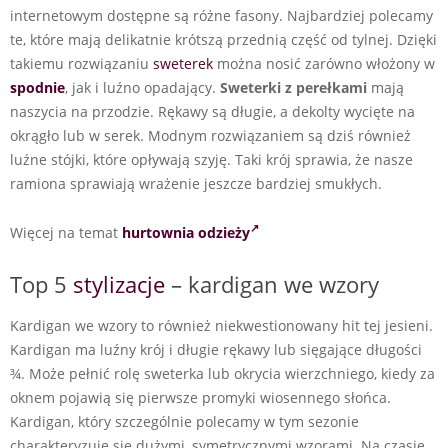
internetowym dostępne są różne fasony. Najbardziej polecamy
te, które mają delikatnie krótszą przednią część od tylnej. Dzięki
takiemu rozwiązaniu
sweterek
można nosić zarówno włożony w
spodnie
, jak i luźno opadający.
Sweterki z perełkami
mają
naszycia na przodzie. Rękawy są długie, a dekolty wycięte na
okrągło lub w serek. Modnym rozwiązaniem są dziś również
luźne stójki, które opływają szyję. Taki krój sprawia, że nasze
ramiona sprawiają wrażenie jeszcze bardziej smukłych.
Więcej na temat
hurtownia odzieży
Top 5
stylizacje
– kardigan we wzory
Kardigan we wzory to również niekwestionowany hit tej jesieni.
Kardigan ma luźny krój i długie rękawy lub sięgające długości
¾. Może pełnić rolę sweterka lub okrycia wierzchniego, kiedy za
oknem pojawią się pierwsze promyki wiosennego słońca.
Kardigan, który szczególnie polecamy w tym sezonie
charakteryzuje się dużymi, symetrycznymi wzorami. Na czasie