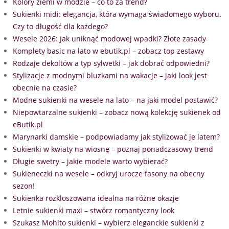
Kolory ziemi w modzie – co to za trend?
Sukienki midi: elegancja, która wymaga świadomego wyboru.
Czy to długość dla każdego?
Wesele 2026: Jak uniknąć modowej wpadki? Złote zasady
Komplety basic na lato w ebutik.pl – zobacz top zestawy
Rodzaje dekoltów a typ sylwetki – jak dobrać odpowiedni?
Stylizacje z modnymi bluzkami na wakacje – jaki look jest
obecnie na czasie?
Modne sukienki na wesele na lato – na jaki model postawić?
Niepowtarzalne sukienki – zobacz nową kolekcję sukienek od
eButik.pl
Marynarki damskie – podpowiadamy jak stylizować je latem?
Sukienki w kwiaty na wiosnę – poznaj ponadczasowy trend
Długie swetry – jakie modele warto wybierać?
Sukieneczki na wesele – odkryj urocze fasony na obecny
sezon!
Sukienka rozkloszowana idealna na różne okazje
Letnie sukienki maxi – stwórz romantyczny look
Szukasz Mohito sukienki – wybierz eleganckie sukienki z