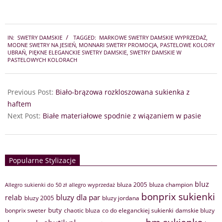
2024-
IN:
SWETRY DAMSKIE
TAGGED:
MARKOWE SWETRY DAMSKIE WYPRZEDAŻ
,
10-
MODNE SWETRY NA JESIEŃ
,
MONNARI SWETRY PROMOCJA
,
PASTELOWE KOLORY
03
UBRAŃ
,
PIĘKNE ELEGANCKIE SWETRY DAMSKIE
,
SWETRY DAMSKIE W
PASTELOWYCH KOLORACH
Previous Post:
Biało-brązowa rozkloszowana sukienka z
haftem
Next Post:
Białe materiałowe spodnie z wiązaniem w pasie
Popularne Stylizacje
bluz
bluza 2005
bluza champion
Allegro sukienki do 50 zł
allegro wyprzedaż
bonprix sukienki
bluzy dla par
relab
bluzy 2005
bluzy jordana
buty
bonprix sweter
chaotic bluza
co do eleganckiej sukienki
damskie bluzy