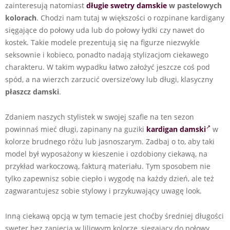
zainteresują natomiast
długie swetry damskie
w pastelowych
kolorach
. Chodzi nam tutaj w większości o rozpinane kardigany
sięgające do połowy uda lub do połowy łydki czy nawet do
kostek. Takie modele prezentują się na figurze niezwykle
seksownie i kobieco, ponadto nadają stylizacjom ciekawego
charakteru. W takim wypadku łatwo założyć jeszcze coś pod
spód, a na wierzch zarzucić oversize’owy lub długi, klasyczny
płaszcz damski
.
Zdaniem naszych stylistek w swojej szafie na ten sezon
powinnaś mieć długi, zapinany na guziki
kardigan damski
w
kolorze brudnego różu lub jasnoszarym. Zadbaj o to, aby taki
model był wyposażony w kieszenie i ozdobiony ciekawą, na
przykład warkoczową, fakturą materiału. Tym sposobem nie
tylko zapewnisz sobie ciepło i wygodę na każdy dzień, ale też
zagwarantujesz sobie stylowy i przykuwający uwagę look.
Inną ciekawą opcją w tym temacie jest choćby średniej długości
sweter bez zapięcia w liliowym kolorze, sięgający do połowy