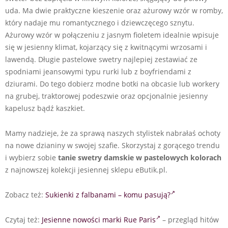
uda. Ma dwie praktyczne kieszenie oraz ażurowy wzór w romby,
który nadaje mu romantycznego i dziewczęcego sznytu.
Ażurowy wzór w połączeniu z jasnym fioletem idealnie wpisuje
się w jesienny klimat, kojarzący się z kwitnącymi wrzosami i
lawendą. Długie pastelowe swetry najlepiej zestawiać ze
spodniami jeansowymi typu rurki lub z boyfriendami z
dziurami. Do tego dobierz modne botki na obcasie lub workery
na grubej, traktorowej podeszwie oraz opcjonalnie jesienny
kapelusz bądź kaszkiet.
Mamy nadzieje, że za sprawą naszych stylistek nabrałaś ochoty
na nowe dzianiny w swojej szafie. Skorzystaj z gorącego trendu
i wybierz sobie
tanie swetry damskie w pastelowych kolorach
z najnowszej kolekcji jesiennej sklepu eButik.pl.
Zobacz też:
Sukienki z falbanami – komu pasują?
Czytaj też:
Jesienne nowości marki Rue Paris
– przegląd hitów