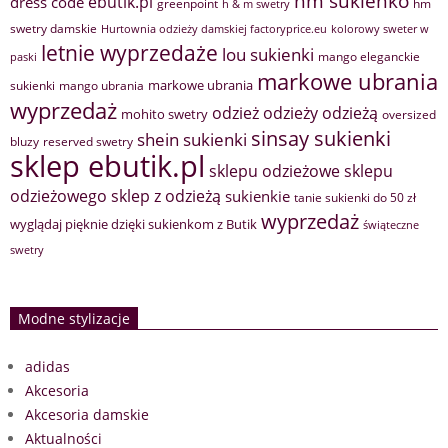
hm sukienko
ebutik.pl
dress code
greenpoint
hm
h & m swetry
swetry damskie
Hurtownia odzieży damskiej factoryprice.eu
kolorowy sweter w
letnie wyprzedaże
lou sukienki
mango eleganckie
paski
markowe ubrania
markowe ubrania
sukienki
mango ubrania
wyprzedaż
odzież
odzieży
odzieżą
mohito swetry
oversized
sinsay sukienki
shein sukienki
bluzy
reserved swetry
sklep ebutik.pl
sklepu odzieżowe
sklepu
sklep z odzieżą
odzieżowego
sukienkie
tanie sukienki do 50 zł
wyprzedaż
wyglądaj pięknie dzięki sukienkom z Butik
świąteczne
swetry
Modne stylizacje
adidas
Akcesoria
Akcesoria damskie
Aktualności