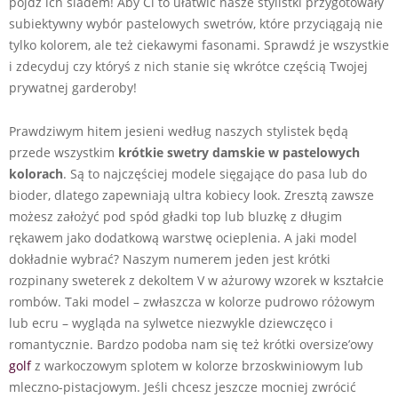
pójdź ich śladem! Aby Ci to ułatwić nasze stylistki przygotowały
subiektywny wybór pastelowych swetrów, które przyciągają nie
tylko kolorem, ale też ciekawymi fasonami. Sprawdź je wszystkie
i zdecyduj czy któryś z nich stanie się wkrótce częścią Twojej
prywatnej garderoby!
Prawdziwym hitem jesieni według naszych stylistek będą
przede wszystkim
krótkie swetry damskie w pastelowych
kolorach
. Są to najczęściej modele sięgające do pasa lub do
bioder, dlatego zapewniają ultra kobiecy look. Zresztą zawsze
możesz założyć pod spód gładki top lub bluzkę z długim
rękawem jako dodatkową warstwę ocieplenia. A jaki model
dokładnie wybrać? Naszym numerem jeden jest krótki
rozpinany sweterek z dekoltem V w ażurowy wzorek w kształcie
rombów. Taki model – zwłaszcza w kolorze pudrowo różowym
lub ecru – wygląda na sylwetce niezwykle dziewczęco i
romantycznie. Bardzo podoba nam się też krótki oversize’owy
golf
z warkoczowym splotem w kolorze brzoskwiniowym lub
mleczno-pistacjowym. Jeśli chcesz jeszcze mocniej zwrócić