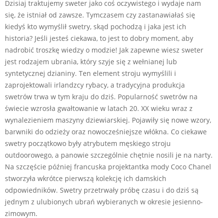
Dzisiaj traktujemy sweter jako coś oczywistego i wydaje nam
się, że istniał od zawsze. Tymczasem czy zastanawiałaś się
kiedyś kto wymyślił swetry, skąd pochodzą i jaka jest ich
historia? Jeśli jesteś ciekawa, to jest to dobry moment, aby
nadrobić troszkę wiedzy o modzie! Jak zapewne wiesz sweter
jest rodzajem ubrania, który szyje się z wełnianej lub
syntetycznej dzianiny. Ten element stroju wymyślili i
zaprojektowali irlandzcy rybacy, a tradycyjna produkcja
swetrów trwa w tym kraju do dziś. Popularność swetrów na
świecie wzrosła gwałtowanie w latach 20. XX wieku wraz z
wynalezieniem maszyny dziewiarskiej. Pojawiły się nowe wzory,
barwniki do odzieży oraz nowocześniejsze włókna. Co ciekawe
swetry początkowo były atrybutem męskiego stroju
outdoorowego, a panowie szczególnie chętnie nosili je na narty.
Na szczęście później francuska projektantka mody Coco Chanel
stworzyła wkrótce pierwszą kolekcję ich damskich
odpowiedników. Swetry przetrwały próbę czasu i do dziś są
jednym z ulubionych ubrań wybieranych w okresie jesienno-
zimowym.