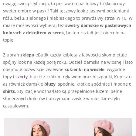
uwagę swoją stylizacją, to postaw na pastelowy trójkolorowy
sweter ombre w paski! Taki tęczowy look z jasnymi odcieniami
różu, beżu, zielonego i niebieskiego to prawdziwy strzał w 10. W
miarę możliwości wybieraj też
swetry damskie w pastelowych
kolorach z dekoltem w serek
, bo ten kształt jest obecnie na
topie.
Z ubrań
sklepu
eButik każda kobieta z łatwością skompletuje
spójny look na każdą porę roku. Odzież damska na wiosnę i lato
obejmuje oczywiście zwiewne
sukienki na wesele
wygodne
topy i
szorty
, bluzki z krótkim rękawem oraz hiszpanki, Kupisz u
as również damskie
bluzy
spodnie, krótkie spódnice i modne
t
shirts
. Stylizacje wiosna/lato są przepełnione luzem, pełne
słonecznych kolorów i utrzymane zwykle w miejskim stylu
casualowym.