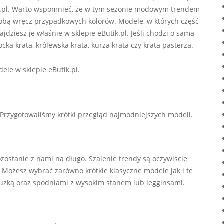
ik.pl. Warto wspomnieć, że w tym sezonie modowym trendem
e sobą wręcz przypadkowych kolorów. Modele, w których część
ajdziesz je właśnie w sklepie eButik.pl. Jeśli chodzi o samą
ocka krata, królewska krata, kurza krata czy krata pasterza.
ele w sklepie eButik.pl.
 Przygotowaliśmy krótki przegląd najmodniejszych modeli.
ozostanie z nami na długo. Szalenie trendy są oczywiście
. Możesz wybrać zarówno krótkie klasyczne modele jak i te
uzką oraz spodniami z wysokim stanem lub legginsami.