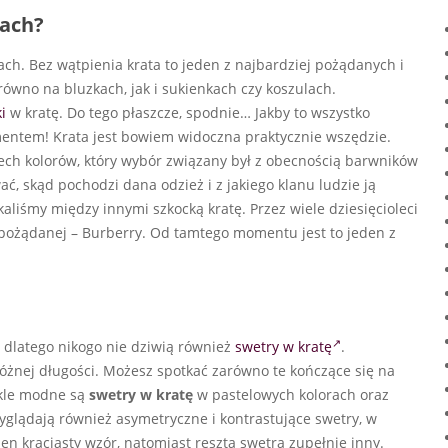
jach?
ach. Bez wątpienia krata to jeden z najbardziej pożądanych i
ówno na bluzkach, jak i sukienkach czy koszulach.
i
w kratę. Do tego płaszcze, spodnie… Jakby to wszystko
ntem! Krata jest bowiem widoczna praktycznie wszędzie.
ch kolorów, który wybór związany był z obecnością barwników
 skąd pochodzi dana odzież i z jakiego klanu ludzie ją
aliśmy między innymi szkocką kratę. Przez wiele dziesięcioleci
 pożądanej – Burberry. Od tamtego momentu jest to jeden z
 dlatego nikogo nie dziwią również
swetry w kratę
.
różnej długości. Możesz spotkać zarówno te kończące się na
wykle modne są
swetry w kratę
w pastelowych kolorach oraz
 wyglądają również asymetryczne i kontrastujące swetry, w
en kraciasty wzór, natomiast reszta swetra zupełnie inny.