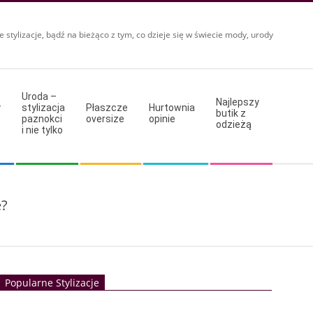
e stylizacje, bądź na bieżąco z tym, co dzieje się w świecie mody, urody
Uroda –
Najlepszy
y
stylizacja
Płaszcze
Hurtownia
butik z
paznokci
oversize
opinie
odzieżą
i nie tylko
e?
Popularne Stylizacje