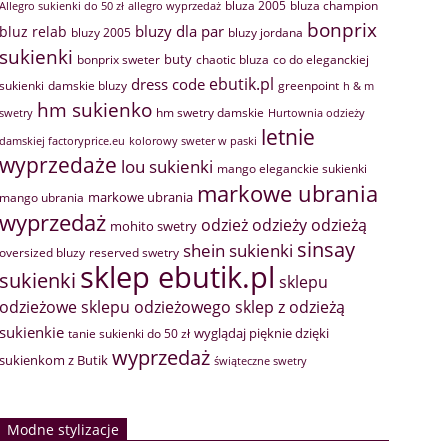
bluza 2005
bluza champion
Allegro sukienki do 50 zł
allegro wyprzedaż
bonprix
bluzy dla par
bluz relab
bluzy 2005
bluzy jordana
sukienki
buty
bonprix sweter
chaotic bluza
co do eleganckiej
ebutik.pl
dress code
sukienki
greenpoint
damskie bluzy
h & m
hm sukienko
hm swetry damskie
swetry
Hurtownia odzieży
letnie
damskiej factoryprice.eu
kolorowy sweter w paski
wyprzedaże
lou sukienki
mango eleganckie sukienki
markowe ubrania
markowe ubrania
mango ubrania
wyprzedaż
odzież
odzieży
odzieżą
mohito swetry
sinsay
shein sukienki
oversized bluzy
reserved swetry
sklep ebutik.pl
sukienki
sklepu
sklep z odzieżą
odzieżowe
sklepu odzieżowego
sukienkie
wyglądaj pięknie dzięki
tanie sukienki do 50 zł
wyprzedaż
sukienkom z Butik
świąteczne swetry
Modne stylizacje