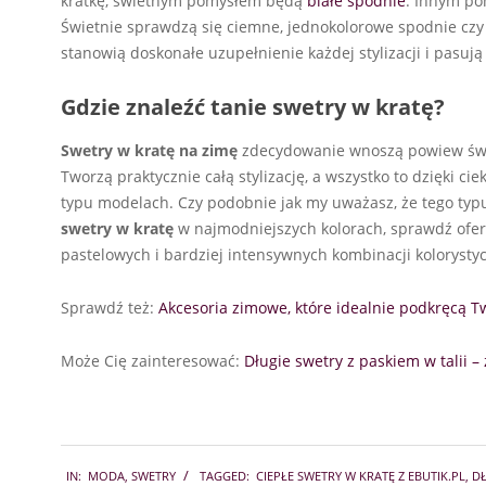
kratkę, świetnym pomysłem będą
białe spodnie
. Innym po
Świetnie sprawdzą się ciemne, jednokolorowe spodnie cz
stanowią doskonałe uzupełnienie każdej stylizacji i pasuj
Gdzie znaleźć tanie swetry w kratę?
Swetry w kratę na zimę
zdecydowanie wnoszą powiew świe
Tworzą praktycznie całą stylizację, a wszystko to dzięki 
typu modelach. Czy podobnie jak my uważasz, że tego typu 
swetry w kratę
w najmodniejszych kolorach, sprawdź ofer
pastelowych i bardziej intensywnych kombinacji kolorystyc
Sprawdź też:
Akcesoria zimowe, które idealnie podkręcą Tw
Może Cię zainteresować:
Długie swetry z paskiem w talii 
2022-
IN:
MODA
,
SWETRY
TAGGED:
CIEPŁE SWETRY W KRATĘ Z EBUTIK.PL
,
DŁ
01-