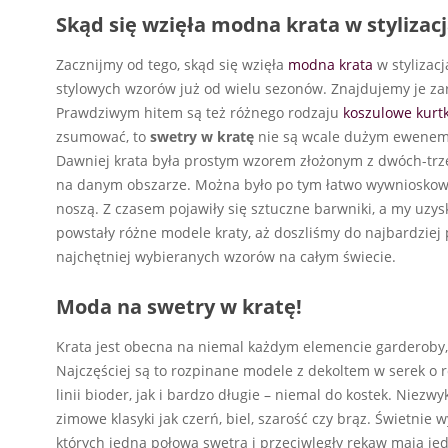
Skąd się wzięła modna krata w stylizac
Zacznijmy od tego, skąd się wzięła
modna krata
w stylizacj
stylowych wzorów już od wielu sezonów. Znajdujemy je zar
Prawdziwym hitem są też różnego rodzaju
koszulowe kurtk
zsumować, to
swetry w kratę
nie są wcale dużym eweneme
Dawniej krata była prostym wzorem złożonym z dwóch-trze
na danym obszarze. Można było po tym łatwo wywnioskować,
noszą. Z czasem pojawiły się sztuczne barwniki, a my uzysk
powstały różne modele kraty, aż doszliśmy do najbardziej
najchętniej wybieranych wzorów na całym świecie.
Moda na swetry w kratę!
Krata jest obecna na niemal każdym elemencie garderoby,
Najczęściej są to rozpinane modele z dekoltem w serek o 
linii bioder, jak i bardzo długie – niemal do kostek. Niez
zimowe klasyki jak czerń, biel, szarość czy brąz. Świetnie
których jedna połowa swetra i przeciwległy rękaw mają jed