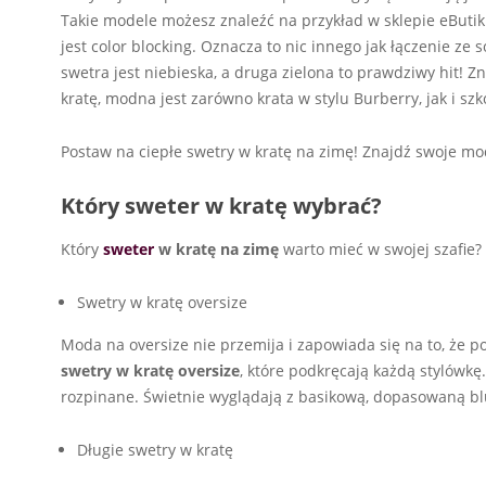
Takie modele możesz znaleźć na przykład w sklepie eBut
jest color blocking. Oznacza to nic innego jak łączenie z
swetra jest niebieska, a druga zielona to prawdziwy hit! Zn
kratę, modna jest zarówno krata w stylu Burberry, jak i szk
Postaw na ciepłe swetry w kratę na zimę! Znajdź swoje mod
Który sweter w kratę wybrać?
Który
sweter
w kratę na zimę
warto mieć w swojej szafie?
Swetry w kratę oversize
Moda na oversize nie przemija i zapowiada się na to, że p
swetry w kratę oversize
, które podkręcają każdą stylówkę
rozpinane. Świetnie wyglądają z basikową, dopasowaną bl
Długie swetry w kratę