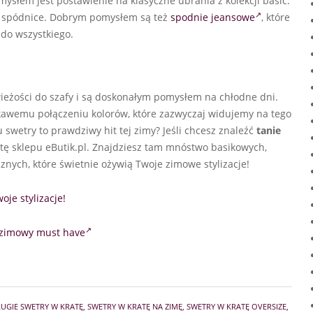
mysłem jest postawienie na klasyczne ubrania z kolekcji basic.
y spódnice. Dobrym pomysłem są też
spodnie jeansowe
, które
ą do wszystkiego.
żości do szafy i są doskonałym pomysłem na chłodne dni.
ciekawemu połączeniu kolorów, które zazwyczaj widujemy na tego
swetry to prawdziwy hit tej zimy? Jeśli chcesz znaleźć
tanie
tę sklepu eButik.pl. Znajdziesz tam mnóstwo basikowych,
znych, które świetnie ożywią Twoje zimowe stylizacje!
oje stylizacje!
– zimowy must have
UGIE SWETRY W KRATĘ
,
SWETRY W KRATĘ NA ZIMĘ
,
SWETRY W KRATĘ OVERSIZE
,