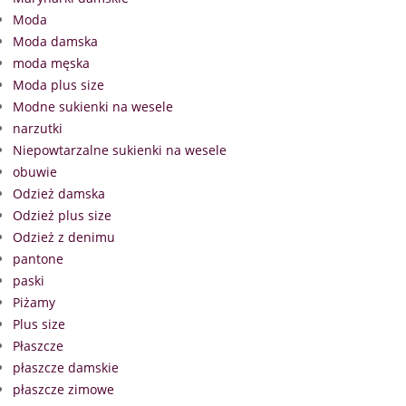
Moda
Moda damska
moda męska
Moda plus size
Modne sukienki na wesele
narzutki
Niepowtarzalne sukienki na wesele
obuwie
Odzież damska
Odzież plus size
Odzież z denimu
pantone
paski
Piżamy
Plus size
Płaszcze
płaszcze damskie
płaszcze zimowe