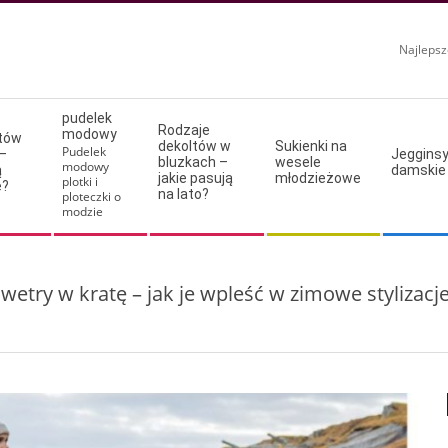
Najlepsz
pudelek
Rodzaje
modowy
ltów
dekoltów w
Sukienki na
Pudelek
–
Jeggins
bluzkach –
wesele
modowy
ą
damskie
jakie pasują
młodzieżowe
plotki i
e?
na lato?
ploteczki o
modzie
wetry w kratę – jak je wpleść w zimowe stylizacj