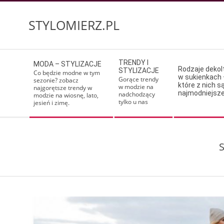
Skip
to
STYLOMIERZ.PL
content
Secondary
TRENDY I
MODA – STYLIZACJE
Navigation
Rodzaje deko
STYLIZACJE
Co będzie modne w tym
w sukienkach 
Menu
Gorące trendy
sezonie? zobacz
które z nich s
w modzie na
najgorętsze trendy w
najmodniejsz
nadchodzący
modzie na wiosnę, lato,
tylko u nas
jesień i zimę.
S