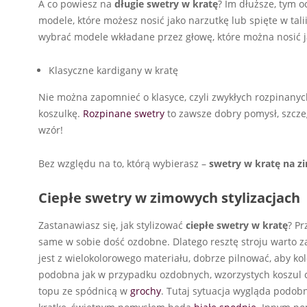
A co powiesz na
długie swetry w kratę
? Im dłuższe, tym o
modele, które możesz nosić jako narzutkę lub spięte w tal
wybrać modele wkładane przez głowę, które można nosić j
Klasyczne kardigany w kratę
Nie można zapomnieć o klasyce, czyli zwykłych rozpinanyc
koszulkę.
Rozpinane swetry
to zawsze dobry pomysł, szcze
wzór!
Bez względu na to, którą wybierasz –
swetry w kratę na z
Ciepłe swetry w zimowych stylizacjach
Zastanawiasz się, jak stylizować
ciepłe swetry w kratę
? Pr
same w sobie dość ozdobne. Dlatego resztę stroju warto za
jest z wielokolorowego materiału, dobrze pilnować, aby ko
podobna jak w przypadku ozdobnych, wzorzystych koszul c
topu ze spódnicą w
grochy
. Tutaj sytuacja wygląda podobni