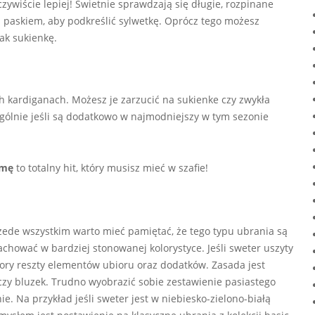
czywiście lepiej! Świetnie sprawdzają się długie, rozpinane
ii paskiem, aby podkreślić sylwetkę. Oprócz tego możesz
ak sukienkę.
h kardiganach. Możesz je zarzucić na sukienke czy zwykła
gólnie jeśli są dodatkowo w najmodniejszy w tym sezonie
imę
to totalny hit, który musisz mieć w szafie!
zede wszystkim warto mieć pamiętać, że tego typu ubrania są
chować w bardziej stonowanej kolorystyce. Jeśli sweter uszyty
lory reszty elementów ubioru oraz dodatków. Zasada jest
zy bluzek. Trudno wyobrazić sobie zestawienie pasiastego
e. Na przykład jeśli sweter jest w niebiesko-zielono-białą