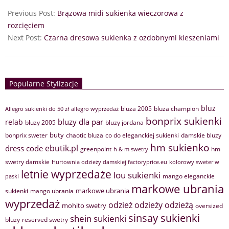
Previous Post:
Brązowa midi sukienka wieczorowa z
rozcięciem
Next Post:
Czarna dresowa sukienka z ozdobnymi kieszeniami
Popularne Stylizacje
bluz
bluza 2005
bluza champion
Allegro sukienki do 50 zł
allegro wyprzedaż
bonprix sukienki
bluzy dla par
relab
bluzy 2005
bluzy jordana
buty
bonprix sweter
chaotic bluza
co do eleganckiej sukienki
damskie bluzy
hm sukienko
ebutik.pl
dress code
greenpoint
hm
h & m swetry
swetry damskie
Hurtownia odzieży damskiej factoryprice.eu
kolorowy sweter w
letnie wyprzedaże
lou sukienki
mango eleganckie
paski
markowe ubrania
markowe ubrania
sukienki
mango ubrania
wyprzedaż
odzież
odzieży
odzieżą
mohito swetry
oversized
sinsay sukienki
shein sukienki
bluzy
reserved swetry