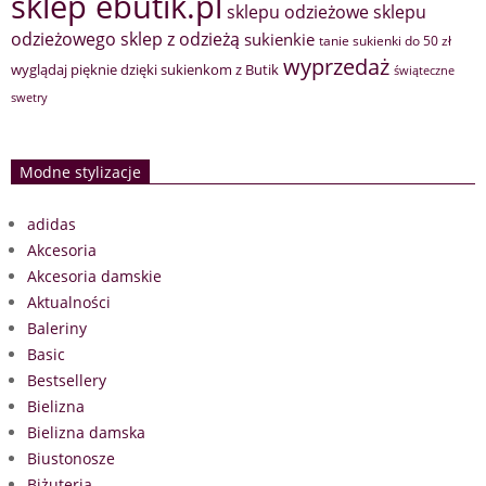
sklep ebutik.pl
sklepu odzieżowe
sklepu
sklep z odzieżą
odzieżowego
sukienkie
tanie sukienki do 50 zł
wyprzedaż
wyglądaj pięknie dzięki sukienkom z Butik
świąteczne
swetry
Modne stylizacje
adidas
Akcesoria
Akcesoria damskie
Aktualności
Baleriny
Basic
Bestsellery
Bielizna
Bielizna damska
Biustonosze
Biżuteria