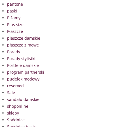
pantone
paski
Piżamy
Plus size
Płaszcze
płaszcze damskie
płaszcze zimowe
Porady
Porady stylistki
Portfele damskie
program partnerski
pudelek modowy
reserved
Sale
sandału damskie
shoponline
sklepy
Spódnice
Spódnice basic