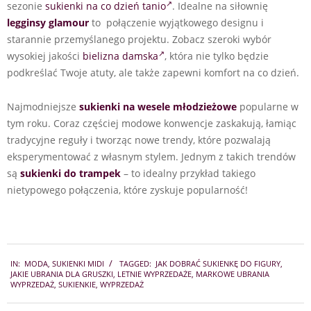
sezonie
sukienki na co dzień tanio
. Idealne na siłownię
legginsy
glamour
to połączenie wyjątkowego designu i
starannie przemyślanego projektu. Zobacz szeroki wybór
wysokiej jakości
bielizna damska
, która nie tylko będzie
podkreślać Twoje atuty, ale także zapewni komfort na co dzień.
Najmodniejsze
sukienki na wesele młodzieżowe
popularne w
tym roku. Coraz częściej modowe konwencje zaskakują, łamiąc
tradycyjne reguły i tworząc nowe trendy, które pozwalają
eksperymentować z własnym stylem. Jednym z takich trendów
są
sukienki do trampek
– to idealny przykład takiego
nietypowego połączenia, które zyskuje popularność!
2024-
IN:
MODA
,
SUKIENKI MIDI
TAGGED:
JAK DOBRAĆ SUKIENKĘ DO FIGURY
,
07-
JAKIE UBRANIA DLA GRUSZKI
,
LETNIE WYPRZEDAŻE
,
MARKOWE UBRANIA
14
WYPRZEDAŻ
,
SUKIENKIE
,
WYPRZEDAŻ