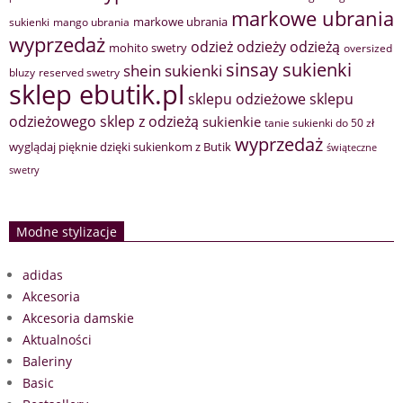
markowe ubrania
markowe ubrania
sukienki
mango ubrania
wyprzedaż
odzież
odzieży
odzieżą
mohito swetry
oversized
sinsay sukienki
shein sukienki
bluzy
reserved swetry
sklep ebutik.pl
sklepu odzieżowe
sklepu
sklep z odzieżą
odzieżowego
sukienkie
tanie sukienki do 50 zł
wyprzedaż
wyglądaj pięknie dzięki sukienkom z Butik
świąteczne
swetry
Modne stylizacje
adidas
Akcesoria
Akcesoria damskie
Aktualności
Baleriny
Basic