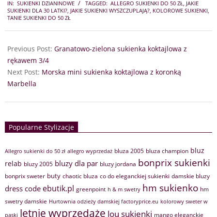
IN:
SUKIENKI DZIANINOWE
TAGGED:
ALLEGRO SUKIENKI DO 50 ZŁ
,
JAKIE
09-
SUKIENKI DLA 30 LATKI?
,
JAKIE SUKIENKI WYSZCZUPLAJĄ?
,
KOLOROWE SUKIENKI
,
16
TANIE SUKIENKI DO 50 ZŁ
Previous Post:
Granatowo-zielona sukienka koktajlowa z
rękawem 3/4
Next Post:
Morska mini sukienka koktajlowa z koronką
Marbella
Popularne Stylizacje
bluz
bluza 2005
bluza champion
Allegro sukienki do 50 zł
allegro wyprzedaż
bonprix sukienki
bluzy dla par
relab
bluzy 2005
bluzy jordana
buty
bonprix sweter
chaotic bluza
co do eleganckiej sukienki
damskie bluzy
hm sukienko
ebutik.pl
dress code
greenpoint
hm
h & m swetry
swetry damskie
Hurtownia odzieży damskiej factoryprice.eu
kolorowy sweter w
letnie wyprzedaże
lou sukienki
mango eleganckie
paski