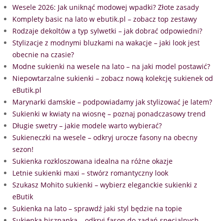
Wesele 2026: Jak uniknąć modowej wpadki? Złote zasady
Komplety basic na lato w ebutik.pl – zobacz top zestawy
Rodzaje dekoltów a typ sylwetki – jak dobrać odpowiedni?
Stylizacje z modnymi bluzkami na wakacje – jaki look jest
obecnie na czasie?
Modne sukienki na wesele na lato – na jaki model postawić?
Niepowtarzalne sukienki – zobacz nową kolekcję sukienek od
eButik.pl
Marynarki damskie – podpowiadamy jak stylizować je latem?
Sukienki w kwiaty na wiosnę – poznaj ponadczasowy trend
Długie swetry – jakie modele warto wybierać?
Sukieneczki na wesele – odkryj urocze fasony na obecny
sezon!
Sukienka rozkloszowana idealna na różne okazje
Letnie sukienki maxi – stwórz romantyczny look
Szukasz Mohito sukienki – wybierz eleganckie sukienki z
eButik
Sukienka na lato – sprawdź jaki styl będzie na topie
Sukienka hiszpanka – odkryj fason do zadań specjalnych