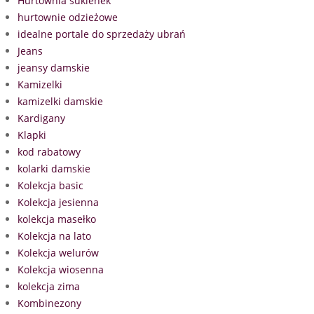
Hurtownia sukienek
hurtownie odzieżowe
idealne portale do sprzedaży ubrań
Jeans
jeansy damskie
Kamizelki
kamizelki damskie
Kardigany
Klapki
kod rabatowy
kolarki damskie
Kolekcja basic
Kolekcja jesienna
kolekcja masełko
Kolekcja na lato
Kolekcja welurów
Kolekcja wiosenna
kolekcja zima
Kombinezony