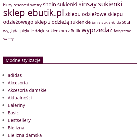
sinsay sukienki
shein sukienki
bluzy
reserved swetry
sklep ebutik.pl
sklepu odzieżowe
sklepu
sklep z odzieżą
odzieżowego
sukienkie
tanie sukienki do 50 zł
wyprzedaż
wyglądaj pięknie dzięki sukienkom z Butik
świąteczne
swetry
Modne stylizacje
adidas
Akcesoria
Akcesoria damskie
Aktualności
Baleriny
Basic
Bestsellery
Bielizna
Bielizna damska