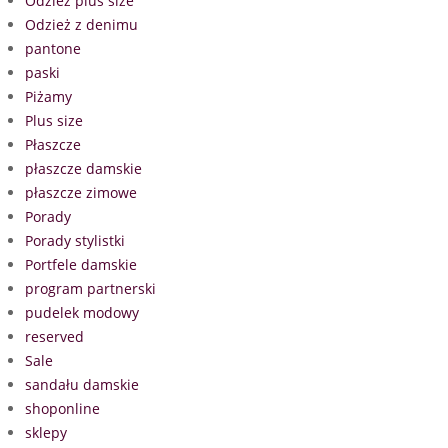
Odzież plus size
Odzież z denimu
pantone
paski
Piżamy
Plus size
Płaszcze
płaszcze damskie
płaszcze zimowe
Porady
Porady stylistki
Portfele damskie
program partnerski
pudelek modowy
reserved
Sale
sandału damskie
shoponline
sklepy