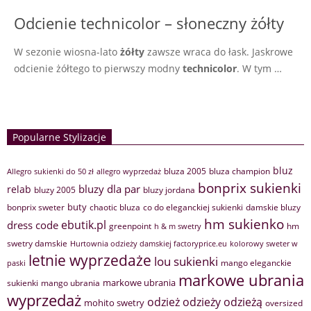
Odcienie technicolor – słoneczny żółty
W sezonie wiosna-lato
żółty
zawsze wraca do łask. Jaskrowe
odcienie żółtego to pierwszy modny
technicolor
. W tym …
Popularne Stylizacje
bluz
bluza 2005
bluza champion
Allegro sukienki do 50 zł
allegro wyprzedaż
bonprix sukienki
bluzy dla par
relab
bluzy 2005
bluzy jordana
buty
bonprix sweter
chaotic bluza
co do eleganckiej sukienki
damskie bluzy
hm sukienko
ebutik.pl
dress code
greenpoint
hm
h & m swetry
swetry damskie
Hurtownia odzieży damskiej factoryprice.eu
kolorowy sweter w
letnie wyprzedaże
lou sukienki
mango eleganckie
paski
markowe ubrania
markowe ubrania
sukienki
mango ubrania
wyprzedaż
odzież
odzieży
odzieżą
mohito swetry
oversized