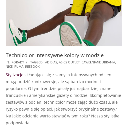
Technicolor intensywne kolory w modzie
2025-
IN:
PORADY
TAGGED:
ADIDIAS
,
ASICS OUTLET
,
BAWEŁNIANE UBRANIA
,
NIKE
,
PUMA
,
REEBOOK
06-
Stylizacje
składające się z samych intensywnych odcieni
17
mogą budzić kontrowersje, ale są bardzo modne i
popularne. O tym trendzie pisały już najbardziej znane
francuskie i amerykańskie gazety o modzie. Skompletowanie
zestawów z odcieni technicolor może zająć dużo czasu, ale
ryzyko pewnie się opłaci. Jak stworzyć oryginalne zestawy?
Na jakie odcienie warto stawiać w tym roku? Nasza stylistka
podpowiada.