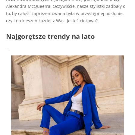
Alexandra McQueen’a. Oczywiście, nasze stylistki zadbały o
to, by całość zaprezentowana była w przystępnej odsłonie,
czyli na kieszeń każdej z Was. Jesteś ciekawa?
Najgorętsze trendy na lato
…