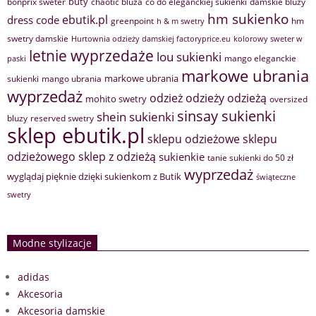
buty
bonprix sweter
chaotic bluza
co do eleganckiej sukienki
damskie bluzy
hm sukienko
ebutik.pl
dress code
greenpoint
hm
h & m swetry
swetry damskie
Hurtownia odzieży damskiej factoryprice.eu
kolorowy sweter w
letnie wyprzedaże
lou sukienki
mango eleganckie
paski
markowe ubrania
markowe ubrania
sukienki
mango ubrania
wyprzedaż
odzież
odzieży
odzieżą
mohito swetry
oversized
sinsay sukienki
shein sukienki
bluzy
reserved swetry
sklep ebutik.pl
sklepu odzieżowe
sklepu
sklep z odzieżą
odzieżowego
sukienkie
tanie sukienki do 50 zł
wyprzedaż
wyglądaj pięknie dzięki sukienkom z Butik
świąteczne
swetry
Modne stylizacje
adidas
Akcesoria
Akcesoria damskie