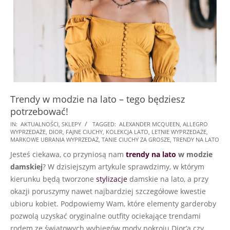
Trendy w modzie na lato – tego będziesz
potrzebować!
2025-
IN:
AKTUALNOŚCI
,
SKLEPY
TAGGED:
ALEXANDER MCQUEEN
,
ALLEGRO
WYPRZEDAŻE
,
DIOR
,
FAJNE CIUCHY
,
KOLEKCJA LATO
,
LETNIE WYPRZEDAŻE
,
03-
MARKOWE UBRANIA WYPRZEDAŻ
,
TANIE CIUCHY ZA GROSZE
,
TRENDY NA LATO
17
Jesteś ciekawa, co przyniosą nam
trendy na lato
w modzie
damskiej
? W dzisiejszym artykule sprawdzimy, w którym
kierunku będą tworzone
stylizacje
damskie na lato, a przy
okazji poruszymy nawet najbardziej szczegółowe kwestie
ubioru kobiet. Podpowiemy Wam, które elementy garderoby
pozwolą uzyskać oryginalne outfity ociekające trendami
rodem ze światowych wybiegów mody pokroju Dior’a czy