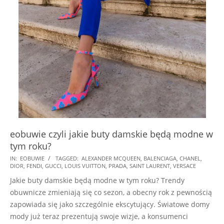
eobuwie czyli jakie buty damskie będą modne w
tym roku?
2025-
IN:
EOBUWIE
TAGGED:
ALEXANDER MCQUEEN
,
BALENCIAGA
,
CHANEL
,
DIOR
,
FENDI
,
GUCCI
,
LOUIS VUITTON
,
PRADA
,
SAINT LAURENT
,
VERSACE
01-
Jakie buty damskie będą modne w tym roku? Trendy
17
obuwnicze zmieniają się co sezon, a obecny rok z pewnością
zapowiada się jako szczególnie ekscytujący. Światowe domy
mody już teraz prezentują swoje wizje, a konsumenci