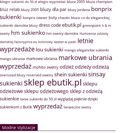
bluza 2005
bluza champion
Allegro sukienki do 50 zł
allegro wyprzedaż
bonprix
bluzy dla par
bluz relab
bluzy 2005
bluzy jordana
sukienki
buty
bonprix sweter
chaotic bluza
co do eleganckiej
ebutik.pl
dress code
sukienki
greenpoint
damskie bluzy
h & m
hm sukienko
hm swetry damskie
swetry
Hurtownia odzieży
letnie
damskiej factoryprice.eu
kolorowy sweter w paski
wyprzedaże
lou sukienki
mango eleganckie sukienki
markowe ubrania
markowe ubrania
mango ubrania
wyprzedaż
odzież
odzieży
odzieżą
mohito swetry
sinsay
shein sukienki
oversized bluzy
reserved swetry
sklep ebutik.pl
sukienki
sklepu
sklep z odzieżą
odzieżowe
sklepu odzieżowego
sukienkie
wyglądaj pięknie dzięki
tanie sukienki do 50 zł
wyprzedaż
sukienkom z Butik
świąteczne swetry
Modne stylizacje