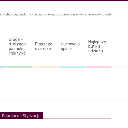
e stylizacje, bądź na bieżąco z tym, co dzieje się w świecie mody, urody
Uroda –
Najlepszy
y
stylizacja
Płaszcze
Hurtownia
butik z
paznokci
oversize
opinie
odzieżą
i nie tylko
Popularne Stylizacje