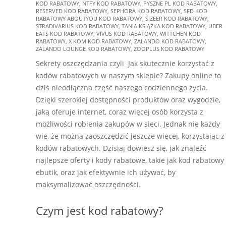
KOD RABATOWY
,
NTFY KOD RABATOWY
,
PYSZNE PL KOD RABATOWY
,
RESERVED KOD RABATOWY
,
SEPHORA KOD RABATOWY
,
SFD KOD
RABATOWY ABOUTYOU KOD RABATOWY
,
SIZEER KOD RABATOWY
,
STRADIVARIUS KOD RABATOWY
,
TANIA KSIĄŻKA KOD RABATOWY
,
UBER
EATS KOD RABATOWY
,
VIVUS KOD RABATOWY
,
WITTCHEN KOD
RABATOWY
,
X KOM KOD RABATOWY
,
ZALANDO KOD RABATOWY
,
ZALANDO LOUNGE KOD RABATOWY
,
ZOOPLUS KOD RABATOWY
Sekrety oszczędzania czyli Jak skutecznie korzystać z
kodów rabatowych w naszym sklepie? Zakupy online to
dziś nieodłączna część naszego codziennego życia.
Dzięki szerokiej dostępności produktów oraz wygodzie,
jaką oferuje internet, coraz więcej osób korzysta z
możliwości robienia zakupów w sieci. Jednak nie każdy
wie, że można zaoszczędzić jeszcze więcej, korzystając z
kodów rabatowych. Dzisiaj dowiesz się, jak znaleźć
najlepsze oferty i kody rabatowe, takie jak kod rabatowy
ebutik, oraz jak efektywnie ich używać, by
maksymalizować oszczędności.
Czym jest kod rabatowy?