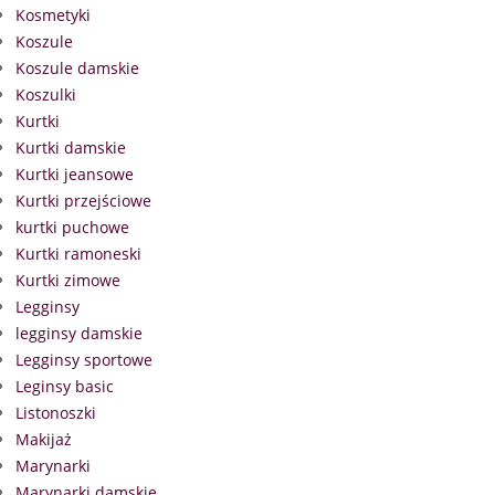
Kosmetyki
Koszule
Koszule damskie
Koszulki
Kurtki
Kurtki damskie
Kurtki jeansowe
Kurtki przejściowe
kurtki puchowe
Kurtki ramoneski
Kurtki zimowe
Legginsy
legginsy damskie
Legginsy sportowe
Leginsy basic
Listonoszki
Makijaż
Marynarki
Marynarki damskie