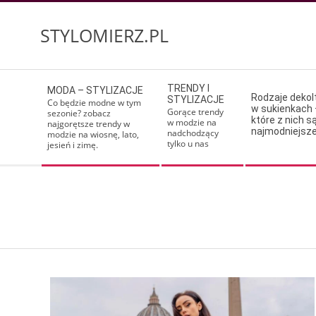
Skip
to
STYLOMIERZ.PL
content
Secondary
TRENDY I
MODA – STYLIZACJE
Navigation
Rodzaje deko
STYLIZACJE
Co będzie modne w tym
w sukienkach 
Menu
Gorące trendy
sezonie? zobacz
które z nich s
w modzie na
najgorętsze trendy w
najmodniejsz
nadchodzący
modzie na wiosnę, lato,
tylko u nas
jesień i zimę.