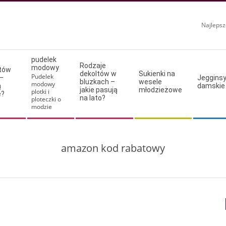
Najlepsz
pudelek
Rodzaje
modowy
ltów
dekoltów w
Sukienki na
Pudelek
–
Jeggins
bluzkach –
wesele
modowy
ą
damskie
jakie pasują
młodzieżowe
plotki i
e?
na lato?
ploteczki o
modzie
amazon kod rabatowy