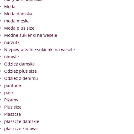
Moda
Moda damska
moda męska
Moda plus size
Modne sukienki na wesele
narzutki
Niepowtarzalne sukienki na wesele
obuwie
Odzież damska
Odzież plus size
Odzież z denimu
pantone
paski
Piżamy
Plus size
Płaszcze
płaszcze damskie
płaszcze zimowe