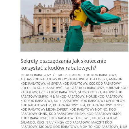
Sekrety oszczędzania Jak skutecznie
korzystać z kodów rabatowych?
2025-
IN:
KOD RABATOWY
TAGGED:
ABOUT YOU KOD RABATOWY
,
ADIDAS KOD RABATOWY KODY RABATOWE MEDIA EXPERT
,
AMAZON
01-
KOD RABATOWY
,
ANSWEAR KOD RABATOWY
,
CCC KOD RABATOWY
,
24
COCOLITA KOD RABATOWY
,
DOUGLAS KOD RABATOWY
,
EOBUWIE KOD
RABATOWY
,
EZEBRA KOD RABATOWY
,
GLOVO KOD RABATOWY KOD
RABATOWY EMPIK
,
H & M KOD RABATOWY
,
HOUSE KOD RABATOWY
,
KFD KOD RABATOWY
,
KOD RABATOWY
,
KOD RABATOWY DECATHLON
,
KOD RABATOWY HM
,
KOD RABATOWY IKEA
,
KOD RABATOWY INPOST
,
KOD RABATOWY MEDIA EXPERT
,
KOD RABATOWY NOTINO
,
KOD
RABATOWY SHEIN
,
KOD RABATOWY SINSAY
,
KOD RABATOWY SMYK
,
KODY RABATOWE
,
KODY RABATOWE EOBUWIE
,
KODY RABATOWE
ZALANDO
,
KUCHNIA VIKINGA KOD RABATOWY
,
MACZFIT KOD
RABATOWY
,
MODIVO KOD RABATOWY
,
MOHITO KOD RABATOWY
,
NIKE