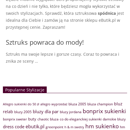
na co dzień i nie tylko, które będziesz mogła wykorzystać w
swoich stylizacjach. Sprawdź, która sztruksowa
spódnica
jest
idealna dla Ciebie i zamów ją na stronie sklepu eButik.pl w
przystępnej cenie. Zapraszam!
Sztruks powraca do mody!
Sztruks ma swoje lepsze i gorsze czasy. Coraz to powraca i
znika ze sceny …
Popularne Stylizacje
bluz
bluza 2005
bluza champion
Allegro sukienki do 50 zł
allegro wyprzedaż
bonprix sukienki
bluzy dla par
relab
bluzy 2005
bluzy jordana
buty
bonprix sweter
chaotic bluza
co do eleganckiej sukienki
damskie bluzy
hm sukienko
ebutik.pl
dress code
greenpoint
hm
h & m swetry