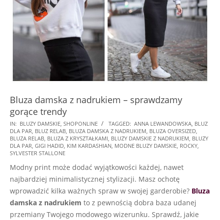
Bluza damska z nadrukiem – sprawdzamy
gorące trendy
2025-
IN:
BLUZY DAMSKIE
,
SHOPONLINE
TAGGED:
ANNA LEWANDOWSKA
,
BLUZ
DLA PAR
,
BLUZ RELAB
,
BLUZA DAMSKA Z NADRUKIEM
,
BLUZA OVERSIZED
,
09-
BLUZA RELAB
,
BLUZA Z KRYSZTAŁKAMI
,
BLUZY DAMSKIE Z NADRUKIEM
,
BLUZY
22
DLA PAR
,
GIGI HADID
,
KIM KARDASHIAN
,
MODNE BLUZY DAMSKIE
,
ROCKY
,
SYLVESTER STALLONE
Modny print może dodać wyjątkowości każdej, nawet
najbardziej minimalistycznej stylizacji. Masz ochotę
wprowadzić kilka ważnych spraw w swojej garderobie?
Bluza
damska z nadrukiem
to z pewnością dobra baza udanej
przemiany Twojego modowego wizerunku. Sprawdź, jakie