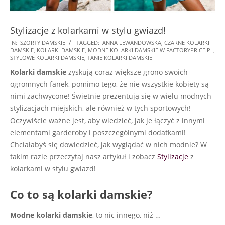
Stylizacje z kolarkami w stylu gwiazd!
2025-
IN:
SZORTY DAMSKIE
TAGGED:
ANNA LEWANDOWSKA
,
CZARNE KOLARKI
DAMSKIE
,
KOLARKI DAMSKIE
,
MODNE KOLARKI DAMSKIE W FACTORYPRICE.PL
,
08-
STYLOWE KOLARKI DAMSKIE
,
TANIE KOLARKI DAMSKIE
11
Kolarki damskie
zyskują coraz większe grono swoich
ogromnych fanek, pomimo tego, że nie wszystkie kobiety są
nimi zachwycone! Świetnie prezentują się w wielu modnych
stylizacjach miejskich, ale również w tych sportowych!
Oczywiście ważne jest, aby wiedzieć, jak je łączyć z innymi
elementami garderoby i poszczególnymi dodatkami!
Chciałabyś się dowiedzieć, jak wyglądać w nich modnie? W
takim razie przeczytaj nasz artykuł i zobacz
Stylizacje
z
kolarkami w stylu gwiazd!
Co to są kolarki damskie?
Modne kolarki damskie
, to nic innego, niż
…