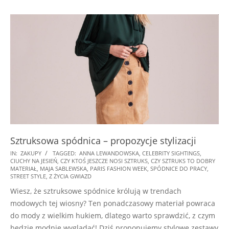
Sztruksowa spódnica – propozycje stylizacji
2025-
IN:
ZAKUPY
TAGGED:
ANNA LEWANDOWSKA
,
CELEBRITY SIGHTINGS
,
CIUCHY NA JESIEŃ
,
CZY KTOŚ JESZCZE NOSI SZTRUKS
,
CZY SZTRUKS TO DOBRY
07-
MATERIAŁ
,
MAJA SABLEWSKA
,
PARIS FASHION WEEK
,
SPÓDNICE DO PRACY
,
09
STREET STYLE
,
Z ŻYCIA GWIAZD
Wiesz, że sztruksowe spódnice królują w trendach
modowych tej wiosny? Ten ponadczasowy materiał powraca
do mody z wielkim hukiem, dlatego warto sprawdzić, z czym
będzie modnie wyglądać! Dziś proponujemy stylowe zestawy