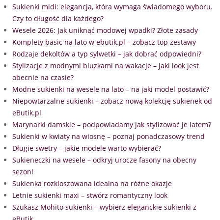
Sukienki midi: elegancja, która wymaga świadomego wyboru.
Czy to długość dla każdego?
Wesele 2026: Jak uniknąć modowej wpadki? Złote zasady
Komplety basic na lato w ebutik.pl – zobacz top zestawy
Rodzaje dekoltów a typ sylwetki – jak dobrać odpowiedni?
Stylizacje z modnymi bluzkami na wakacje – jaki look jest
obecnie na czasie?
Modne sukienki na wesele na lato – na jaki model postawić?
Niepowtarzalne sukienki – zobacz nową kolekcję sukienek od
eButik.pl
Marynarki damskie – podpowiadamy jak stylizować je latem?
Sukienki w kwiaty na wiosnę – poznaj ponadczasowy trend
Długie swetry – jakie modele warto wybierać?
Sukieneczki na wesele – odkryj urocze fasony na obecny
sezon!
Sukienka rozkloszowana idealna na różne okazje
Letnie sukienki maxi – stwórz romantyczny look
Szukasz Mohito sukienki – wybierz eleganckie sukienki z
eButik