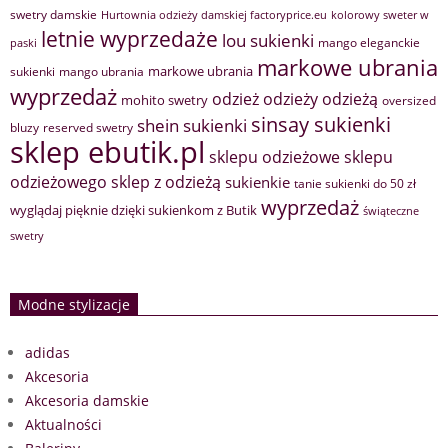
swetry damskie
Hurtownia odzieży damskiej factoryprice.eu
kolorowy sweter w
letnie wyprzedaże
lou sukienki
mango eleganckie
paski
markowe ubrania
markowe ubrania
sukienki
mango ubrania
wyprzedaż
odzież
odzieży
odzieżą
mohito swetry
oversized
sinsay sukienki
shein sukienki
bluzy
reserved swetry
sklep ebutik.pl
sklepu odzieżowe
sklepu
sklep z odzieżą
odzieżowego
sukienkie
tanie sukienki do 50 zł
wyprzedaż
wyglądaj pięknie dzięki sukienkom z Butik
świąteczne
swetry
Modne stylizacje
adidas
Akcesoria
Akcesoria damskie
Aktualności