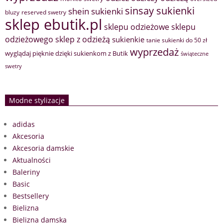
sinsay sukienki
shein sukienki
bluzy
reserved swetry
sklep ebutik.pl
sklepu odzieżowe
sklepu
sklep z odzieżą
odzieżowego
sukienkie
tanie sukienki do 50 zł
wyprzedaż
wyglądaj pięknie dzięki sukienkom z Butik
świąteczne
swetry
Modne stylizacje
adidas
Akcesoria
Akcesoria damskie
Aktualności
Baleriny
Basic
Bestsellery
Bielizna
Bielizna damska