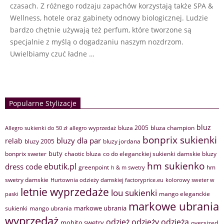
czasach. Z różnego rodzaju zapachów korzystają także SPA &
Wellness, hotele oraz gabinety odnowy biologicznej. Ludzie
bardzo chętnie używają też perfum, które tworzone są
specjalnie z myślą o dogadzaniu naszym nozdrzom.
Uwielbiamy czuć ładne …
Popularne Stylizacje
bluz
bluza 2005
bluza champion
Allegro sukienki do 50 zł
allegro wyprzedaż
bonprix sukienki
bluzy dla par
relab
bluzy 2005
bluzy jordana
buty
bonprix sweter
chaotic bluza
co do eleganckiej sukienki
damskie bluzy
hm sukienko
ebutik.pl
dress code
greenpoint
hm
h & m swetry
swetry damskie
Hurtownia odzieży damskiej factoryprice.eu
kolorowy sweter w
letnie wyprzedaże
lou sukienki
mango eleganckie
paski
markowe ubrania
markowe ubrania
sukienki
mango ubrania
wyprzedaż
odzież
odzieży
odzieżą
mohito swetry
oversized