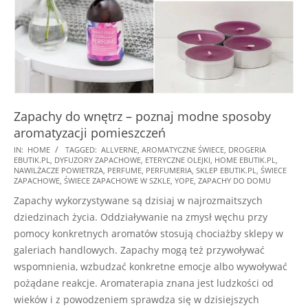
Zapachy do wnętrz – poznaj modne sposoby
aromatyzacji pomieszczeń
2024-
IN:
HOME
TAGGED:
ALLVERNE
,
AROMATYCZNE ŚWIECE
,
DROGERIA
EBUTIK.PL
,
DYFUZORY ZAPACHOWE
,
ETERYCZNE OLEJKI
,
HOME EBUTIK.PL
,
11-
NAWILŻACZE POWIETRZA
,
PERFUME
,
PERFUMERIA
,
SKLEP EBUTIK.PL
,
ŚWIECE
15
ZAPACHOWE
,
ŚWIECE ZAPACHOWE W SZKLE
,
YOPE
,
ZAPACHY DO DOMU
Zapachy wykorzystywane są dzisiaj w najrozmaitszych
dziedzinach życia. Oddziaływanie na zmysł węchu przy
pomocy konkretnych aromatów stosują chociażby sklepy w
galeriach handlowych. Zapachy mogą też przywoływać
wspomnienia, wzbudzać konkretne emocje albo wywoływać
pożądane reakcje. Aromaterapia znana jest ludzkości od
wieków i z powodzeniem sprawdza się w dzisiejszych